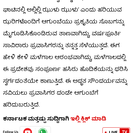
ಘಾಟಿನಲ್ಲಿ ಅಲ್ಲಿಲ್ಲಿ ಝುಳು ಝುಳು’ ಎಂದು ಹರಿಯುವ
ಝರಿಗಳೊಂದಿಗೆ ಆಗುಂಬೆಯು ಪ್ರಕೃತಿಯ ಸೊಬಗನ್ನು
ಮೈಗೂಡಿಸಿಕೊಂಡಿರುವ ತಾಣವಾಗಿದ್ದು, ವರ್ಷಪೂರ್ತಿ
ಸಾವಿರಾರು ಪ್ರವಾಸಿಗರನ್ನು ತನ್ನತ್ತ ಸೆಳೆಯುತ್ತದೆ. ಈಗ
ಹೇಳಿ ಕೇಳಿ ಮಳೆಗಾಲ ಆರಂಭವಾಗಿದ್ದು, ಮಳೆಗಾಲದಲ್ಲಿ
ಈ ಪ್ರದೇಶವು ಸಂಪೂರ್ಣ ಹಸಿರು ಹೊದಿಕೆಯನ್ನು ಧರಿಸಿ
ಸ್ವರ್ಗದಂತೆಯೇ ಕಾಣುತ್ತಿದೆ. ಈ ಅದ್ಭತ ಸೌಂದರ್ಯವನ್ನು
ಸವಿಯಲು ಪ್ರವಾಸಿಗರ ದಂಡೇ ಆಗುಂಬೆಗೆ
ಹರಿದುಬರುತ್ತಿದೆ.
ಕರ್ನಾಟಕ ಮತ್ತಷ್ಟು ಸುದ್ದಿಗಾಗಿ
ಇಲ್ಲಿ ಕ್ಲಿಕ್ ಮಾಡಿ
TV
LIVE
Follow Us