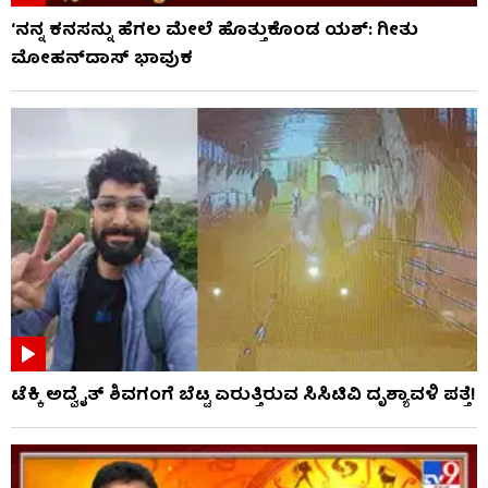
‘ನನ್ನ ಕನಸನ್ನು ಹೆಗಲ ಮೇಲೆ ಹೊತ್ತುಕೊಂಡ ಯಶ್: ಗೀತು
ಮೋಹನ್​​ದಾಸ್ ಭಾವುಕ
ಟೆಕ್ಕಿ ಅದ್ವೈತ್ ಶಿವಗಂಗೆ ಬೆಟ್ಟ ಏರುತ್ತಿರುವ ಸಿಸಿಟಿವಿ ದೃಶ್ಯಾವಳಿ ಪತ್ತೆ!