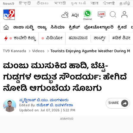
News9
हिन्दी 
తెలుగు 
मराठी
ગુજરાતી
বাংলা
ਪੰਜਾਬੀ
தமிழ்
AQI
ತಾಜಾ ಸುದ್ದಿ
ರಾಜ್ಯ
ಸಿನಿಮಾ
ಕ್ರಿಕೆಟ್​
ಫೋಟೋಗ್ಯಾಲರಿ
ಕ್ರೀಡೆ
ಕಾವೇರಿ ಕಿಚ್ಚು
ವಿಡಿಯೋ
ಹವಾಮಾನ
ಶಾರ್ಟ್ಸ್​
#ಡಿಕೆ ಶಿವಕ
TV9 Kannada
Videos
Tourists Enjoying Agumbe Weather During M
ಮಂಜು ಮುಸುಕಿದ ಹಾದಿ, ಬೆಟ್ಟ-
ಗುಡ್ಡಗಳ ಅದ್ಭುತ ಸೌಂದರ್ಯ: ಹೇಗಿದೆ
ನೋಡಿ ಆಗುಂಬೆಯ ಸೊಬಗು
ಪೃಥ್ವಿರಾಜ್​ ಬಿ.ಯು. ಮಂಗಳೂರು
SHARE
Edited By:
ರಮೇಶ್ ಬಿ. ಜವಳಗೇರಾ
Updated on:
Jul 07, 2026 | 5:22 PM