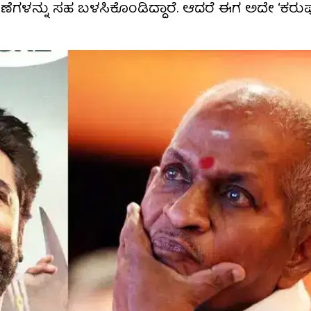
ೆಗಳನ್ನು ಸಹ ಬಳಸಿಕೊಂಡಿದ್ದಾರೆ. ಆದರೆ ಈಗ ಅದೇ ‘ಕರುಪ್ಪು