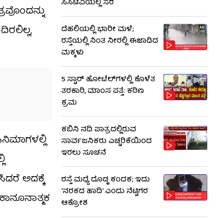
ಸಿಸಿಟಿವಿಯಲ್ಲಿ ಸೆರೆ
್ರವೊಂದನ್ನು
ರಲಿಲ್ಲ,
ದೆಹಲಿಯಲ್ಲಿ ಭಾರೀ ಮಳೆ;
ರಸ್ತೆಯಲ್ಲಿ ನಿಂತ ನೀರಲ್ಲಿ ಈಜಾಡಿದ
ಮಕ್ಕಳು
5 ಸ್ಟಾರ್ ಹೋಟೆಲ್​​ಗಳಲ್ಲಿ ಕೊಳೆತ
ತರಕಾರಿ, ಮಾಂಸ ಪತ್ತೆ: ಕಠಿಣ
ಕ್ರಮ
ಕಬಿನಿ ನದಿ ಪಾತ್ರದಲ್ಲಿರುವ
ನಿಮಾಗಳಲ್ಲಿ
ಸಾರ್ವಜನಿಕರು ಎಚ್ಚರಿಕೆಯಿಂದ
ಇರಲು ಸೂಚನೆ
ಲಿ
ದರೆ ಅದಕ್ಕೆ
ರಸ್ತೆ ಮಧ್ಯೆ ದೊಡ್ಡ ಕಂದಕ; ಇದು
'ನರಕದ ಹಾದಿ' ಎಂದು ನೆಟ್ಟಿಗರ
 ಕಾನೂನಾತ್ಮಕ
ಆಕ್ರೋಶ