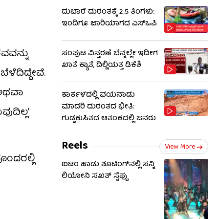
ದುಬಾರೆ ದುರಂತಕ್ಕೆ 2.5 ತಿಂಗಳು:
ಇಂದಿಗೂ ಜಾರಿಯಾಗದ ಎಸ್‌ಒಪಿ
ವವನ್ನು
ಸಂಪುಟ ವಿಸ್ತರಣೆ ಬೆನ್ನಲ್ಲೇ ಇದೀಗ
ಖಾತೆ ಕ್ಯಾತೆ, ದಿಲ್ಲಿಯತ್ತ ಡಿಕೆಶಿ
ೆದಿದ್ದೇವೆ.
ೆ ಅಥವಾ
ಕಾರ್ಕಳದಲ್ಲಿ ವಯನಾಡು
ಮಾದರಿ ದುರಂತದ ಭೀತಿ:
ುದಿಲ್ಲ’
ಗುಡ್ಡಕುಸಿತದ ಆತಂಕದಲ್ಲಿ ಜನರು
Reels
View More
ೊಂದರಲ್ಲಿ
ಐಟಂ ಹಾಡು ಶೂಟಿಂಗ್​​ನಲ್ಲಿ ಸನ್ನಿ
ಲಿಯೋನಿ ಸಖತ್ ಸ್ಟೆಪ್ಪು