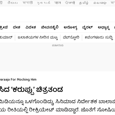
दी 
తెలుగు 
मराठी
ગુજરાતી
বাংলা
ਪੰਜਾਬੀ
தமிழ்
മലയാളം
मन
ಕ್ರೀಡೆ
ದೇಶ
ವಿದೇಶ
ಜೀವನಶೈಲಿ
ಆರೋಗ್ಯ
ವೈರಲ್​
ಅಧ್ಯಾತ್ಮ
ವಕುಮಾರ್​
ಜಲಾಶಯಗಳ ನೀರಿನ ಮಟ್ಟ
ವೆಬ್​ಸ್ಟೋರಿ
#ಬೆಂಗಳೂರು ಸುದ್ದಿ
araaja For Mocking Him
ದ ‘ಕರುಪ್ಪು’ ಚಿತ್ರತಂಡ
 ಕಾಮಿಡಿಯನ್ನೂ ಒಳಗೊಂಡಿದ್ದು, ಸಿನಿಮಾದ ನಿರ್ದೇಶಕ ಬಾಲಾ
 ರೀತಿಯಲ್ಲಿ ರೀಕ್ರಿಯೇಟ್ ಮಾಡಿದ್ದಾರೆ. ಜೊತೆಗೆ ಸೋಷ