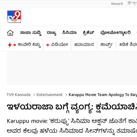
News9
हिन्
ತಾಜಾ ಸುದ್ದಿ
ರಾಜ್ಯ
ಸಿನಿಮಾ
ಕ್ರಿಕೆಟ್​
ಫೋಟೋಗ್ಯಾಲರಿ
ಕಾವೇರಿ ಕಿಚ್ಚು
ವಿಡಿಯೋ
ಹವಾಮಾನ
ಶಾರ್ಟ್ಸ್​
#ಡಿಕೆ ಶಿ
TV9 Kannada
Entertainment
Karuppu Movie Team Apology To Ilaiy
ಇಳಯರಾಜಾ ಬಗ್ಗೆ ವ್ಯಂಗ್ಯ: ಕ್ಷಮೆಯಾಚಿಸಿ
Karuppu movie: ‘ಕರುಪ್ಪು’ ಸಿನಿಮಾ ಆಕ್ಷನ್ ಜೊತೆಗೆ
ಅವರ ಕೆಲವು ಹಳೆಯ ಸಿನಿಮಾದ ಸೀನ್​​ಗಳನ್ನು ತಮಾಷೆಯ