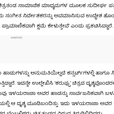
ಚೆತ್ತ ಚಿತ್ರತಂಡ ಸಾಮಾಜಿಕ ಮಾಧ್ಯಮಗಳ ಮೂಲಕ ಸುದೀರ್ಘ ಪತ
 ಸಂಗೀತ ನಿರ್ದೇಶಕರನ್ನು ಅವಮಾನಿಸುವ ಉದ್ದೇಶ ಹೊಂದಿ
ಾಣಿಕವಾಗಿ ಕ್ಷಮೆ ಕೇಳುತ್ತೇವೆ’ ಎಂದು ಪ್ರಕಟಿಸಿದ್ದಾರೆ.
ಾಡುಗಳನ್ನು ಅನುಮತಿಯಿಲ್ಲದೆ ಕನ್ಸರ್ಟ್‌ಗಳಲ್ಲಿ ಹಾಗೂ ಸಿ
ಾರೆ. ಇದನ್ನೇ ಉಲ್ಲೇಖಿಸಿ ‘ಕರುಪ್ಪು’ ಚಿತ್ರದ ದೃಶ್ಯವೊಂದರಲ್
. “ನಾವು ಇಳಯರಾಜಾ ಅವರ ಹಾಡನ್ನು ಸಾರ್ವಜನಿಕವಾಗಿ ಬಳಸಿ
ಿಯಲ್ಲಿ ಆ ದೃಶ್ಯ ಮೂಡಿಬಂದಿತ್ತು. ಇದು ಇಳಯರಾಜಾ ಅವರ