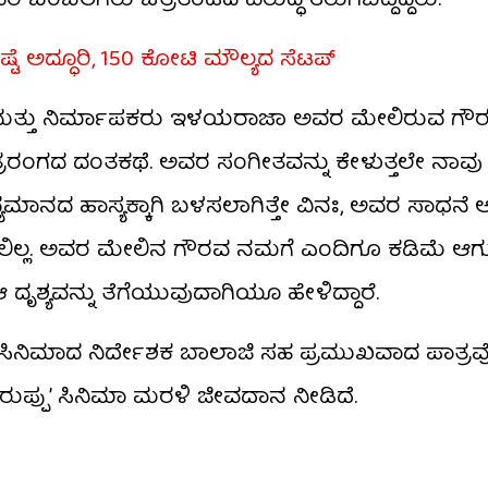
ಂಬಲಿಗರು ಚಿತ್ರತಂಡದ ವಿರುದ್ಧ ತಿರುಗಿಬಿದ್ದಿದ್ದರು.
ಷ್ಟೆ ಅದ್ಧೂರಿ, 150 ಕೋಟಿ ಮೌಲ್ಯದ ಸೆಟಪ್
ರ್ದೇಶಕ ಮತ್ತು ನಿರ್ಮಾಪಕರು ಇಳಯರಾಜಾ ಅವರ ಮೇಲಿರುವ ಗೌರ
ರರಂಗದ ದಂತಕಥೆ. ಅವರ ಸಂಗೀತವನ್ನು ಕೇಳುತ್ತಲೇ ನಾವು ಬೆಳ
ಿದ್ಯಮಾನದ ಹಾಸ್ಯಕ್ಕಾಗಿ ಬಳಸಲಾಗಿತ್ತೇ ವಿನಃ, ಅವರ ಸಾಧನ
ಿರಲಿಲ್ಲ. ಅವರ ಮೇಲಿನ ಗೌರವ ನಮಗೆ ಎಂದಿಗೂ ಕಡಿಮೆ ಆಗುವ
 ಆ ದೃಶ್ಯವನ್ನು ತೆಗೆಯುವುದಾಗಿಯೂ ಹೇಳಿದ್ದಾರೆ.
ದ್ದು, ಸಿನಿಮಾದ ನಿರ್ದೇಶಕ ಬಾಲಾಜಿ ಸಹ ಪ್ರಮುಖವಾದ ಪಾತ್ರವ
‘ಕರುಪ್ಪು’ ಸಿನಿಮಾ ಮರಳಿ ಜೀವದಾನ ನೀಡಿದೆ.