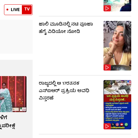
TV
LIVE
ಜಾಲಿ ಮೂಡಿನಲ್ಲಿ ನಟಿ ಪೂಜಾ
ಹೆಗ್ಡೆ, ವಿಡಿಯೋ ನೋಡಿ
ರಾಜ್ಯದಲ್ಲಿ ಆ 17ರತನಕ
ಎಸ್‌ಐಆರ್ ಪ್ರಕ್ರಿಯೆ ಅವಧಿ
ವಿಸ್ತರಣೆ
ಳಿಗೆ
ಪರೀಕ್ಷೆ