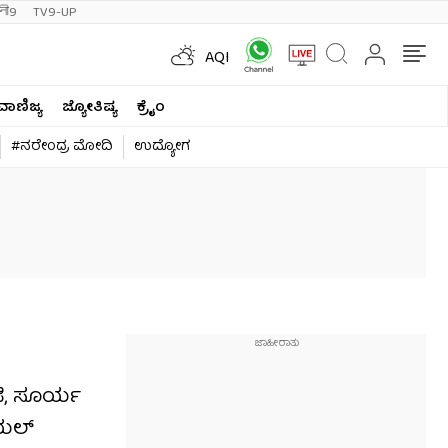
ी9
TV9-UP
AQI
ವಾಣಿಜ್ಯ
ಜ್ಯೋತಿಷ್ಯ
ಕ್ರೈಂ
#ನರೇಂದ್ರ ಮೋದಿ
ಉದ್ಯೋಗ
ಜಿ, ಸೂರ್ಯ
ಿಯಲ್