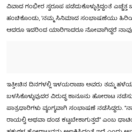
ವಿವಾದ ಗಂಭೀರ ಸ್ವರೂಪ ಪಡೆದುಕೊಳ್ಳುತ್ತಿದ್ದಂತೆ ಎಚ್
ಹಂಚಿಕೊಂಡು, ‘ನಮ್ಮ ಸಿನಿಮಾದ ಸಂಭಾಷಣೆಯು ಹಿರಿಯ
ಆದರೂ ಇದರಿಂದ ಯಾರಿಗಾದರೂ ನೋವಾಗಿದ್ದರೆ ನಾವು ಪ್ರಾಮ
ಇತ್ತೀಚಿನ ದಿನಗಳಲ್ಲಿ ಇಳಯರಾಜಾ ಅವರು ತಮ್ಮ ಹಳೆಯ ಹ
ಬಳಸಿಕೊಳ್ಳುವುದರ ವಿರುದ್ಧ ಕಾನೂನು ಹೋರಾಟ ನಡೆಸುತ್ತಿದ್ದ
ಪಾತ್ರಧಾರಿಗಳು ವ್ಯಂಗ್ಯವಾಗಿ ಸಂಭಾಷಣೆ ನಡೆಸಿದ್ದರು
ರಾಯಲ್ಟಿ ಅಥವಾ ದಂಡ ಕಟ್ಟಬೇಕಾಗುತ್ತದೆ” ಎಂಬ ಧಾಟ