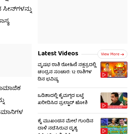
ೀನ್​​ಗಳನ್ನು
ಾಸ್ಯ
Latest Videos
View More
ವೃಷಭ ರಾಶಿ ರೋಹಿಣಿ ನಕ್ಷತ್ರದಲ್ಲಿ
ಚಂದ್ರನ ಸಂಚಾರ: 12 ರಾಶಿಗಳ
ದಿನ ಭವಿಷ್ಯ
ಸಾಮಾಜಿಕ
ಒಡಿಶಾದಲ್ಲಿ ಕೈಮಗ್ಗದ ಬಟ್ಟೆ
ನು
ಖರೀದಿಸಿದ ಪ್ರಲ್ಹಾದ್ ಜೋಶಿ
ಅಭಿಮಾನಿಗಳ
ಕೈ ಮುಖಂಡನ ಮೇಲೆ ಗುಂಡಿನ
ದಾಳಿ ನಡೆಸಿರುವ ದೃಶ್ಯ