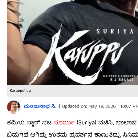
Karuppu1jpg
ಮಂಜುನಾಥ ಸಿ.
|
Updated on:
May 19, 2026 | 10:07 P
ತಮಿಳು ಸ್ಟಾರ್ ನಟ
ಸೂರ್ಯ
(Suriya) ನಟಿಸಿ, ಬಾಲಾಜಿ 
ಬಿಡುಗಡೆ ಆಗಿದ್ದು ಉತ್ತಮ ಪ್ರದರ್ಶನ ಕಾಣುತ್ತಿದ್ದು, ಸ