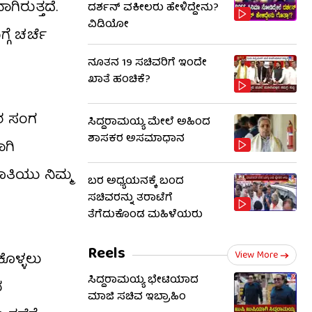
ಗಿರುತ್ತದೆ.
ದರ್ಶನ್ ವಕೀಲರು ಹೇಳಿದ್ದೇನು?
ವಿಡಿಯೋ
ಗೆ ಚರ್ಚೆ
ನೂತನ 19 ಸಚಿವರಿಗೆ ಇಂದೇ
ಖಾತೆ ಹಂಚಿಕೆ?
ರ ಸಂಗ
ಸಿದ್ದರಾಮಯ್ಯ ಮೇಲೆ ಅಹಿಂದ
ಶಾಸಕರ ಅಸಮಾಧಾನ
ಾಗಿ
ತಿಯು ನಿಮ್ಮ
ಬರ ಅಧ್ಯಯನಕ್ಕೆ ಬಂದ
ಸಚಿವರನ್ನು ತರಾಟೆಗೆ
ತೆಗೆದುಕೊಂಡ ಮಹಿಳೆಯರು
Reels
View More
ೊಳ್ಳಲು
ಸಿದ್ದರಾಮಯ್ಯ ಭೇಟಿಯಾದ
ದ
ಮಾಜಿ ಸಚಿವ ಇಬ್ರಾಹಿಂ