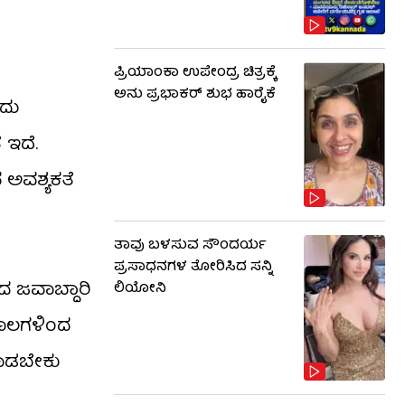
ಪ್ರಿಯಾಂಕಾ ಉಪೇಂದ್ರ ಚಿತ್ರಕ್ಕೆ
ಅನು ಪ್ರಭಾಕರ್ ಶುಭ ಹಾರೈಕೆ
ೆದು
 ಇದೆ.
ವ ಅವಶ್ಯಕತೆ
ತಾವು ಬಳಸುವ ಸೌಂದರ್ಯ
ಪ್ರಸಾಧನಗಳ ತೋರಿಸಿದ ಸನ್ನಿ
 ಜವಾಬ್ದಾರಿ
ಲಿಯೋನಿ
ಮೂಲಗಳಿಂದ
ಮಾಡಬೇಕು