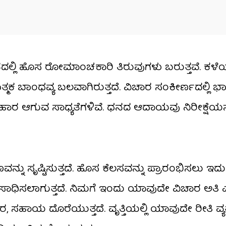
ೀವನದಲ್ಲಿ ಹೊಸ ರೋಮಾಂಚಕಾರಿ ತಿರುವುಗಳು ಬರುತ್ತವೆ. ಕ
ಮಕ ಬಾಂಧವ್ಯ ಬಲವಾಗಿರುತ್ತದೆ. ವಿಚಾರ ಸಂಕೀರ್ಣದಲ್ಲಿ 
ವ್ಯವಹಾರ ಆಗುವ ಸಾಧ್ಯತೆಗಳಿವೆ. ಧನದ ಆದಾಯವು ನಿರೀಕ್ಷೆಯನ್
ಸೃಷ್ಟಿಸುತ್ತದೆ. ಹೊಸ ಕೆಲಸವನ್ನು ಪ್ರಾರಂಭಿಸಲು ಇದ
ನು ಸಾಧಿಸಲಾಗುತ್ತದೆ. ನಿಮಗೆ ಇಂದು ಯಾವುದೇ ವಿಚಾರ ಅತಿ
, ಸಹಾಯ ದೊರೆಯುತ್ತದೆ. ವೃತ್ತಿಯಲ್ಲಿ ಯಾವುದೇ ರೀತಿ ವ್ಯತ್ಯ