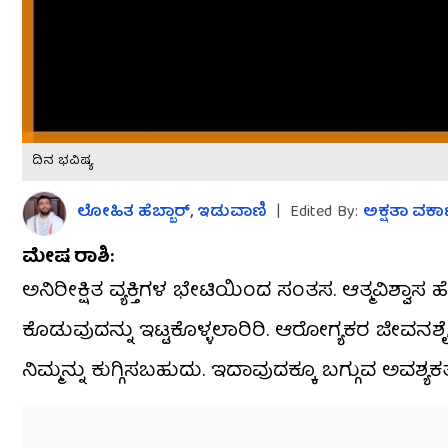
ದಿನ ಭವಿಷ್ಯ
ಲೋಹಿತ ಹೆಬ್ಬಾರ್​, ಇಡುವಾಣಿ
|
Edited By:
ಅಕ್ಷತಾ ವರ್ಕ
ಮೇಷ ರಾಶಿ:
ಅನಿರೀಕ್ಷಿತ ವ್ಯಕ್ತಿಗಳ ಭೇಟಿಯಿಂದ ಸಂತಸ. ಆತ್ಮವಿಶ್ವಾ
ಕೊಡುವುದನ್ನು ಇಟ್ಟಕೊಳ್ಳಲಾರಿರಿ. ಆರೋಗ್ಯಕರ ಜೀವನಶೈ
ನಿಮ್ಮನ್ನು ಕುಗ್ಗಿಸಬಹುದು. ಇದಾವುದಕ್ಕೂ ಬಗ್ಗುವ ಅವಶ