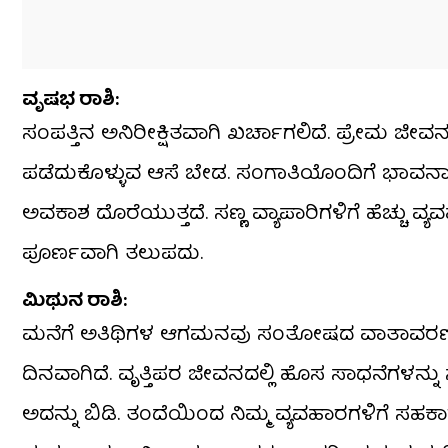
ವೃಷಭ ರಾಶಿ:
ಸಂಪತ್ತಿನ ಅನಿರೀಕ್ಷಿತವಾಗಿ ಖರ್ಚಾಗಲಿದೆ. ಪ್ರೇಮ ಜ
ಪಡೆದುಕೊಳ್ಳುವ ಆಸೆ ಬೇಡ. ಸಂಗಾತಿಯೊಂದಿಗೆ ಭಾವನಾತ್
ಅವಕಾಶ ದೊರೆಯುತ್ತದೆ. ಸಣ್ಣ ವ್ಯಾಪಾರಿಗಳಿಗೆ ಹೆಚ್ಚು 
ಪೂರ್ಣವಾಗಿ ತಲುಪದು.
ಮಿಥುನ ರಾಶಿ:
ಮನೆಗೆ ಅತಿಥಿಗಳ ಆಗಮನವು ಸಂತೋಷದ ವಾತಾವರಣವನ್ನು 
ದಿನವಾಗಿದೆ. ವೃತ್ತಿಪರ ಜೀವನದಲ್ಲಿ ಹೊಸ ಸಾಧನೆಗಳನ್
ಅದನ್ನು ಬಿಡಿ.‌ ತಂದೆಯಿಂದ ನಿಮ್ಮ ವ್ಯವಹಾರಗಳಿಗೆ ಸಹಕಾರ