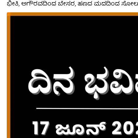
ಭೀತಿ, ಅಗೌರವದಿಂದ ಬೇಸರ, ಹಣದ ಮದದಿಂದ ಸೋಲು ಇವೆ