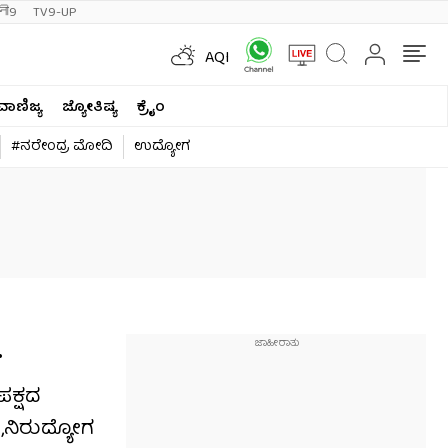
ी9
TV9-UP
AQI
ವಾಣಿಜ್ಯ
ಜ್ಯೋತಿಷ್ಯ
ಕ್ರೈಂ
#ನರೇಂದ್ರ ಮೋದಿ
ಉದ್ಯೋಗ
‌
ಪಕ್ಷದ
,ನಿರುದ್ಯೋಗ