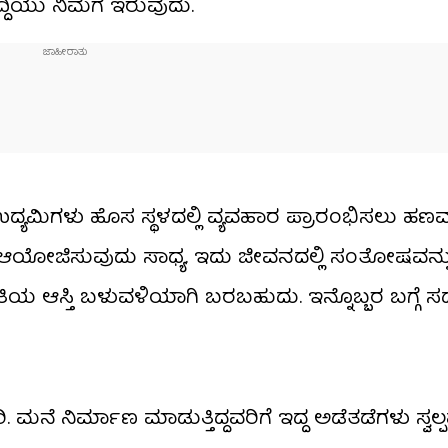
ಿಯು ನಿಮಗೆ ಇರುವುದು.
ಮಿಗಳು ಹೊಸ ಸ್ಥಳದಲ್ಲಿ ವ್ಯವಹಾರ ಪ್ರಾರಂಭಿಸಲು ಹಣವನ
ಯೋಜಿಸುವುದು ಸಾಧ್ಯ. ಇದು ಜೀವನದಲ್ಲಿ ಸಂತೋಷವನ್ನು ತ
ಿಯ ಆಸ್ತಿ ಬಳುವಳಿಯಾಗಿ ಬರಬಹುದು. ಇನ್ನೊಬ್ಬರ ಬಗ್ಗೆ ಸ
ಮನೆ ನಿರ್ಮಾಣ ಮಾಡುತ್ತಿದ್ದವರಿಗೆ ಇದ್ದ ಅಡೆತಡೆಗಳು ಸ್ವಲ್ಪಮ