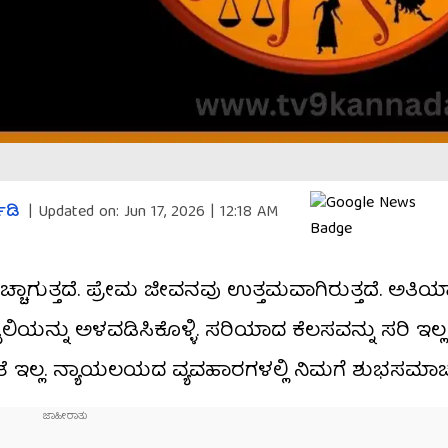
ಾಡಿ
|
Updated on:
Jun 17, 2026 | 12:18 AM
ಸ ಹೆಚ್ಚಾಗುತ್ತದೆ. ಪ್ರೇಮ ಜೀವನವು ಉತ್ತಮವಾಗಿರುತ್ತದೆ. ಅ
ಲಿಯನ್ನು ಅಳವಡಿಸಿಕೊಳ್ಳಿ. ಸರಿಯಾದ ಕೆಲಸವನ್ನು ಸರಿ ಇಲ್ಲ
್ಯಕತೆ ಇಲ್ಲ. ನ್ಯಾಯಲಯದ ವ್ಯವಹಾರಗಳಲ್ಲಿ ನಿಮಗೆ ಶುಭಸಮಾಚ