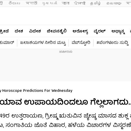
दी 
తెలుగు 
मराठी
ગુજરાતી
বাংলা
ਪੰਜਾਬੀ
தமிழ்
മലയാളം
मन
ಕ್ರೀಡೆ
ದೇಶ
ವಿದೇಶ
ಜೀವನಶೈಲಿ
ಆರೋಗ್ಯ
ವೈರಲ್​
ಅಧ್ಯಾತ್ಮ
ವಕುಮಾರ್​
ಜಲಾಶಯಗಳ ನೀರಿನ ಮಟ್ಟ
ವೆಬ್​ಸ್ಟೋರಿ
#ಬೆಂಗಳೂರು ಸುದ್ದಿ
ily Horoscope Predictions For Wednesday
ನು ಯಾವ ಉಪಾಯದಿಂದಲೂ ಗೆಲ್ಲಲಾಗದು..
9ರ ಉತ್ತರಾಯಣ, ಗ್ರೀಷ್ಮ ಋತುವಿನ ಜ್ಯೇಷ್ಠ ಮಾಸದ ಶುಕ್ಲ 
, ಸಂಗಾತಿಯ ಜೊತೆ ವಿಹಾರ, ಹಳೆಯ ವಿಚಾರಗಳ ವಿಸ್ಮರಣೆ