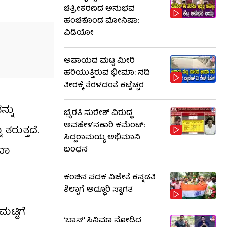
ಚಿತ್ರೀಕರಣದ ಅನುಭವ
ಹಂಚಿಕೊಂಡ ಮೋನಿಷಾ:
ವಿಡಿಯೋ
ಅಪಾಯದ ಮಟ್ಟ ಮೀರಿ
ಹರಿಯುತ್ತಿರುವ ಭೀಮಾ: ನದಿ
ತೀರಕ್ಕೆ ತೆರಳದಂತೆ ಕಟ್ಟೆಚ್ಚರ
್ನು
ಭೈರತಿ ಸುರೇಶ್ ವಿರುದ್ಧ
ಅವಹೇಳನಕಾರಿ ಕಮೆಂಟ್:
ರುತ್ತದೆ.
ಸಿದ್ದರಾಮಯ್ಯ ಅಭಿಮಾನಿ
ದಾ
ಬಂಧನ
ಕಂಚಿನ ಪದಕ ವಿಜೇತೆ ಕನ್ನಡತಿ
ಶಿಲ್ಪಾಗೆ ಅದ್ಧೂರಿ ಸ್ವಾಗತ
ಟ್ಟಿಗೆ
‘ಬಾಸ್’ ಸಿನಿಮಾ ನೋಡಿದ