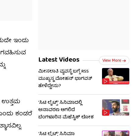
ಳೆಯದೇ ಇಂದು
ಭಾಗವಹಿಸುವ
Latest Videos
View More
ನು
ಮೀಸಲಾತಿ ವ್ಯವಸ್ಥೆ ಬಗ್ಗೆ RSS​
ಮುಖ್ಯಸ್ಥ ಮೋಹನ್ ಭಾಗವತ್
ಹೇಳಿದ್ದೇನು?
ು ಉತ್ತಮ
‘ಸಿಟಿ ಲೈಟ್ಸ್’ ಸಿನಿಮಾದಲ್ಲಿ
ಅನಾವರಣ ಆಗಲಿದೆ
 ಎಂದು ಕಂಡರೆ
ಬೆಂಗಳೂರಿನ ಮೆಜೆಸ್ಟಿಕ್ ಲೋಕ
ಾಸವಿಲ್ಲ.
‘ಸಿಟಿ ಲೈಟ್ಸ್’ ಸಿನಿಮಾ