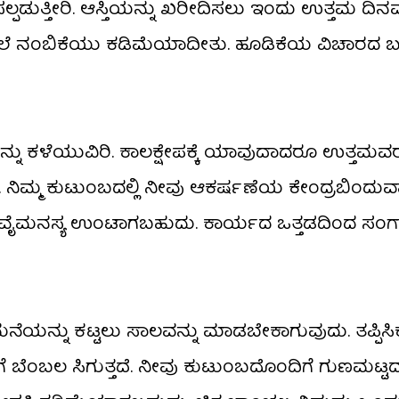
್ಪಡುತ್ತೀರಿ. ಆಸ್ತಿಯನ್ನು ಖರೀದಿಸಲು ಇಂದು ಉತ್ತಮ ದಿನವಾ
್ಮ ಮೇಲೆ‌ ನಂಬಿಕೆಯು ಕಡಿಮೆಯಾದೀತು. ಹೂಡಿಕೆಯ ವಿಚಾರದ ಬಗ್
ು ಕಳೆಯುವಿರಿ. ಕಾಲಕ್ಷೇಪಕ್ಕೆ ಯಾವುದಾದರೂ ಉತ್ತಮವ
. ನಿಮ್ಮ ಕುಟುಂಬದಲ್ಲಿ ನೀವು ಆಕರ್ಷಣೆಯ ಕೇಂದ್ರಬಿಂದುವ
ು ವೈಮನಸ್ಯ ಉಂಟಾಗಬಹುದು. ಕಾರ್ಯದ ಒತ್ತಡದಿಂದ ಸಂಗಾ
ಯನ್ನು ಕಟ್ಟಲು ಸಾಲವನ್ನು ಮಾಡಬೇಕಾಗುವುದು. ತಪ್ಪಿಸಿಕ
 ಬೆಂಬಲ ಸಿಗುತ್ತದೆ. ನೀವು ಕುಟುಂಬದೊಂದಿಗೆ ಗುಣಮಟ್ಟ