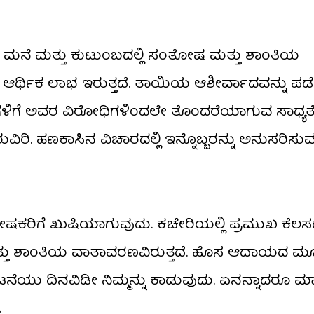
ು. ಮನೆ ಮತ್ತು ಕುಟುಂಬದಲ್ಲಿ ಸಂತೋಷ ಮತ್ತು ಶಾಂತಿಯ
್ಥಿಕ ಲಾಭ ಇರುತ್ತದೆ. ತಾಯಿಯ ಆಶೀರ್ವಾದವನ್ನು ಪಡ
ಿಗಳಿಗೆ ಅವರ ವಿರೋಧಿಗಳಿಂದಲೇ ತೊಂದರೆಯಾಗುವ ಸಾಧ್ಯತೆ
ಗಿರುವಿರಿ. ಹಣಕಾಸಿನ ವಿಚಾರದಲ್ಲಿ ಇನ್ನೊಬ್ಬರನ್ನು ಅನುಸರಿಸು
ಷಕರಿಗೆ ಖುಷಿಯಾಗುವುದು. ಕಚೇರಿಯಲ್ಲಿ ಪ್ರಮುಖ ಕೆಲಸದ
ಮತ್ತು ಶಾಂತಿಯ ವಾತಾವರಣವಿರುತ್ತದೆ. ಹೊಸ ಆದಾಯದ 
ದ ಘಟನೆಯು ದಿನವಿಡೀ ನಿಮ್ಮನ್ನು ಕಾಡುವುದು. ಏನನ್ನಾದರೂ 
.