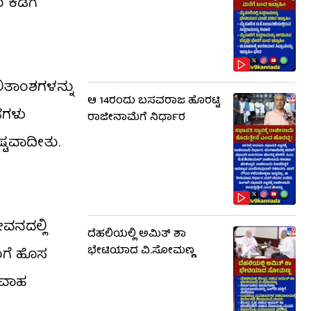
 ಕಡೆಗೆ
ಿತಾಂಶಗಳನ್ನು
ಆ 14ರಂದು ಬಸವರಾಜ ಹೊರಟ್ಟಿ
ಡೆಗಳು
ರಾಜೀನಾಮೆಗೆ ನಿರ್ಧಾರ
ಷ್ಟವಾದೀತು.
ವನದಲ್ಲಿ
ದೆಹಲಿಯಲ್ಲಿ ಅಮಿತ್ ಶಾ
ಭೇಟಿಯಾದ ವಿ.ಸೋಮಣ್ಣ
ಿಮಗೆ ಹೊಸ
ವಿವಾಹ