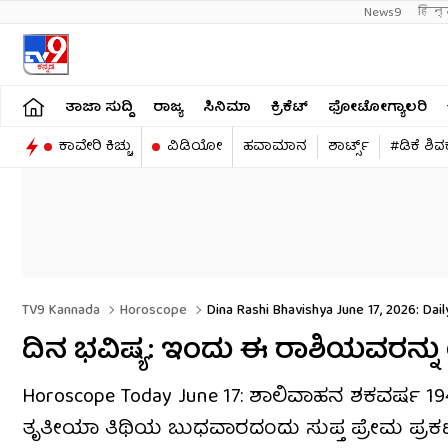
News9
हिन्
ತಾಜಾ ಸುದ್ದಿ
ರಾಜ್ಯ
ಸಿನಿಮಾ
ಕ್ರಿಕೆಟ್​
ಫೋಟೋಗ್ಯಾಲರಿ
ಕಾವೇರಿ ಕಿಚ್ಚು
ವಿಡಿಯೋ
ಹವಾಮಾನ
ಶಾರ್ಟ್ಸ್​
#ಡಿಕೆ ಶಿ
TV9 Kannada
Horoscope
Dina Rashi Bhavishya June 17, 2026: Da
ದಿನ ಭವಿಷ್ಯ: ಇಂದು ಈ ರಾಶಿಯವರನ್
Horoscope Today June 17: ಶಾಲಿವಾಹನ ಶಕವರ್ಷ 194
ತೃತೀಯಾ ತಿಥಿಯ ಬುಧವಾರದಂದು ಸುಪ್ತ ಪ್ರೇಮ ಪ್ರಕಟ