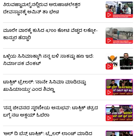
ತಿರುವಣ್ಣಾಮಲೈನಲ್ಲಿರುವ ಅರುಣಾಚಲೇಶ್ವರ
ದೇವಸ್ಥಾನಕ್ಕೆ ಅಮಿತ್ ಶಾ ಭೇಟಿ
ಮೂರೇ ವಾರಕ್ಕೆ ಕುಸಿದ 4,700 ಕೋಟಿ ವೆಚ್ಚದ ಲಕ್ನೋ-
ಕಾನ್ಪುರ ಹೆದ್ದಾರಿ
ಒಳ್ಳೆಯ ಸಿನಿಮಾಕ್ಕಾಗಿ ನನ್ನ ಬಳಿ ಸಾಕಷ್ಟು ಹಣ ಇದೆ:
ನಿರ್ಮಾಪಕ ವೆಂಕಟ್
ಟಾಕ್ಸಿಕ್ ಟ್ರೇಲರ್​: ‘ನಾನೇ ಸಿನಿಮಾ ಮಾಡಿದಷ್ಟು
ಖುಷಿಯಾಯ್ತು’ ಎಂದ ಶಿವಣ್ಣ
‘ನನ್ನ ಜೀವನದ ಸ್ಮರಣೀಯ ಅನುಭವ’: ಟಾಕ್ಸಿಕ್ ಚಿತ್ರದ
ಬಗ್ಗೆ ನಟ ಅಕ್ಷಯ್ ಓಬೆರಾ
‘ಆಲ್​ ದಿ ಬೆಸ್ಟ್​ ಟಾಕ್ಸಿಕ್’: ಟ್ರೈಲರ್​ ಲಾಂಚ್ ಮಾಡಿದ