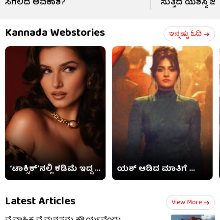
ಸಿಗಲಿದೆ ಅವಕಾಶ?
ಸುತ್ತಿದ ಯಶಸ್ವಿ ಜೈ
Kannada Webstories
ಇನ್ನಷ್ಟು ಓದಿ
‘ಟಾಕ್ಸಿಕ್​’ನಲ್ಲಿ ಕಡಿಮೆ ಇದ್ದ ...
ಯಶ್ ಆಡಿದ ಮಾತಿಗೆ ...
Latest Articles
View More