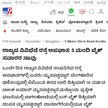
News9
हिन्दी 
తెలుగు 
मराठी
ગુજરાતી
বাংলা
ਪੰਜਾਬੀ
தமிழ்
AQI
ತಾಜಾ ಸುದ್ದಿ
ರಾಜ್ಯ
ಸಿನಿಮಾ
ಕ್ರಿಕೆಟ್​
ಫೋಟೋಗ್ಯಾಲರಿ
ಕ್ರೀಡೆ
ಕಾವೇರಿ ಕಿಚ್ಚು
ವಿಡಿಯೋ
ಹವಾಮಾನ
ಶಾರ್ಟ್ಸ್​
#ಡಿಕೆ ಶಿವಕ
TV9 Kannada
Karnataka
Bengaluru
5 Bikers Die In Road Acciden
ರಾಜ್ಯದ ವಿವಿಧೆಡೆ ರಸ್ತೆ ಅಪಘಾತ: 5 ಮಂದಿ ಬೈಕ್​
ಸವಾರರ ಸಾವು
ಒಂದೇ ದಿನ ರಾಜ್ಯದ ವಿವಿಧೆಡೆ ಸಂಭವಿಸಿದ ರಸ್ತೆ
ಅಪಘಾತಗಳಲ್ಲಿ ಐವರು ಮೃತಪಟ್ಟಿದ್ದಾರೆ. ಬೆಂಗಳೂರಿನ
ಥಣಿಸಂದ್ರದಲ್ಲಿ ಬಿಬಿಎಂಪಿ ಕಸದ ಲಾರಿ ಡಿಕ್ಕಿಯಾಗಿ 10 ವರ್ಷದ
ಬಾಲಕ ಐಮಾನ್ ಮೃತಪಟ್ಟಿದ್ದಾನೆ.ಮತ್ತೊಂದು ಪ್ರತ್ಯೇಕ
ಘಟನೆಯಲ್ಲಿ ಬಾಗಲಕೋಟೆಯಲ್ಲಿ ಬಸ್-ಬೈಕ್ ಡಿಕ್ಕಿಯಾಗಿ
ದಂಪತಿ ಮೃತಪಟ್ಟಿದ್ದಾರೆ. ದಾವಣಗೆರೆಯಲ್ಲಿಯೂ ಬೈಕ್