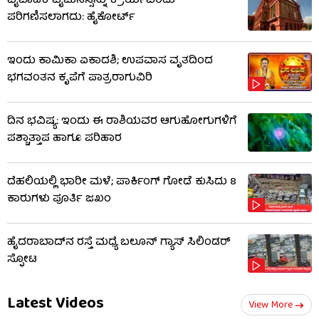
ವೈವಾಹಿಕ ವೈಮನಸ್ಸನ್ನು ಕ್ರೌರ್ಯವೆಂದು
ಪರಿಗಣಿಸಲಾಗದು: ಹೈಕೋರ್ಟ್
ಇಂದು ಕಾಮಿಕಾ ಏಕಾದಶಿ; ಉಪವಾಸ ವೃತದಿಂದ
ಭಗವಂತನ ಕೃಪೆಗೆ ಪಾತ್ರರಾಗುವಿರಿ
ದಿನ ಭವಿಷ್ಯ: ಇಂದು ಈ ರಾಶಿಯವರ ಆಗುಹೋಗುಗಳಿಗೆ
ಪಶ್ಚಾತ್ತಾಪ ಹಾಗೂ ಪರಿಹಾರ
ದೆಹಲಿಯಲ್ಲಿ ಭಾರೀ ಮಳೆ; ಪಾರ್ಕಿಂಗ್ ಗೋಡೆ ಕುಸಿದು 8
ಕಾರುಗಳು ಪೂರ್ತಿ ಜಖಂ
ಹೈದರಾಬಾದ್​ನ ರಸ್ತೆ ಮಧ್ಯೆ ಬಲೂನ್ ಗ್ಯಾಸ್ ಸಿಲಿಂಡರ್
ಸ್ಫೋಟ
Latest Videos
View More