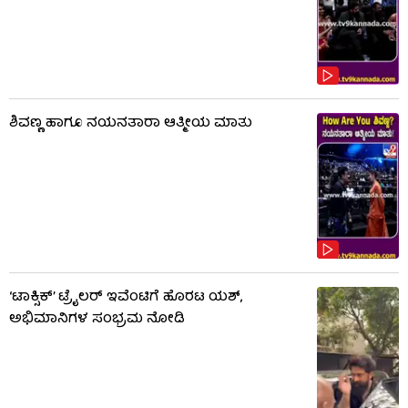
ಶಿವಣ್ಣ ಹಾಗೂ ನಯನತಾರಾ ಆತ್ಮೀಯ ಮಾತು
‘ಟಾಕ್ಸಿಕ್’ ಟ್ರೈಲರ್ ಇವೆಂಟಿಗೆ ಹೊರಟ ಯಶ್,
ಅಭಿಮಾನಿಗಳ ಸಂಭ್ರಮ ನೋಡಿ