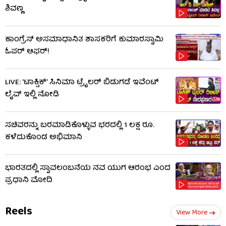
ಶಿವಣ್ಣ
ಕಾಂಗ್ರೆಸ್ ಅಸಮಾಧಾನಿತ ಶಾಸಕರಿಗೆ ಕುಮಾರಸ್ವಾಮಿ
ಓಪರ್ ಆಫರ್!
LIVE: ‘ಟಾಕ್ಸಿಕ್’ ಸಿನಿಮಾ ಟ್ರೈಲರ್ ಬಿಡುಗಡೆ ಇವೆಂಟ್
ಲೈವ್ ಇಲ್ಲಿ ನೋಡಿ
ಸಚಿವರನ್ನು ಬರಮಾಡಿಕೊಳ್ಳುವ ಭರದಲ್ಲಿ 1 ಲಕ್ಷ ರೂ.
ಕಳೆದುಕೊಂಡ ಅಭಿಮಾನಿ
ಭಾರತದಲ್ಲಿ ಸ್ವಾವಲಂಬನೆಯ ನವ ಯುಗ ಆರಂಭ ಎಂದ
ಪ್ರಧಾನಿ ಮೋದಿ
Reels
View More