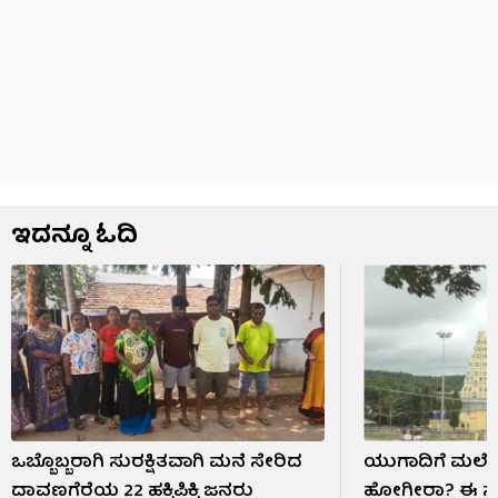
ಇದನ್ನೂ ಓದಿ
ಒಬ್ಬೊಬ್ಬರಾಗಿ ಸುರಕ್ಷಿತವಾಗಿ ಮನೆ ಸೇರಿದ
ಯುಗಾದಿಗೆ ಮಲೆಮಹದ
ದಾವಣಗೆರೆಯ 22 ಹಕ್ಕಿಪಿಕ್ಕಿ ಜನರು
ಹೋಗ್ತೀರಾ? ಈ ಸ