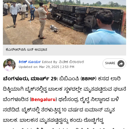
ಕೆಎಸ್​ಆರ್​ಟಿಸಿ ಬಸ್​ ಅಪಘಾತ
ಕಿರಣ್​ ಸೂರ್ಯ
Edited By: ವಿವೇಕ ಬಿರಾದಾರ
SHARE
Updated on:
Mar 29, 2025 | 2:53 PM
ಬೆಂಗಳೂರು, ಮಾರ್ಚ್​ 29:
ಬಿಬಿಎಂಪಿ (
BBMP
) ಕಸದ ಲಾರಿ
ಡಿಕ್ಕಿಯಾಗಿ ಬೈಕ್​ನಲ್ಲಿದ್ದ ಬಾಲಕ ಸ್ಥಳದಲ್ಲೇ ಮೃತಪಟ್ಟಿರುವ ಘಟನೆ
ಬೆಂಗಳೂರಿನ (
Bengaluru
) ಥಣಿಸಂದ್ರ ರೈಲ್ವೆ ನಿಲ್ದಾಣದ ಬಳಿ
ನಡೆದಿದೆ. ಬೈಕ್​ನಲ್ಲಿ ತೆರಳುತ್ತಿದ್ದ 10 ವರ್ಷದ ಐಮಾನ್ ಮೃತ
ಬಾಲಕ. ಬಾಲಕನ ಮೃತಪಟ್ಟಿದ್ದನ್ನು ಕಂಡು ರೊಚ್ಚಿಗೆದ್ದ