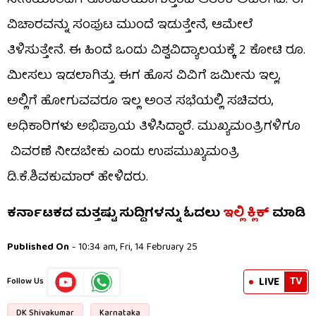
ಸೀನಿಯಾರಿಟಿಗೆ ತೊಂದರೆಯಾಗುತ್ತೆಂಬ ಆತಂಕ ಅವರಿಗಿದೆ. ಈ
ವಿಚಾರವನ್ನು ಸಂಪುಟ ಮುಂದೆ ಇಡುತ್ತೇನೆ, ಆಮೇಲೆ
ತಿಳಿಸುತ್ತೇನೆ. ಈ ಹಿಂದೆ ಒಂದು ವಿಶ್ವವಿದ್ಯಾಲಯಕ್ಕೆ 2 ಕೋಟಿ ರೂ.
ಮೀಸಲು ಇಡಲಾಗಿತ್ತು. ಈಗ ಹೊಸ ವಿವಿಗೆ ಜಮೀನು ಇಲ್ಲ,
ಅಲ್ಲಿಗೆ ಹೋಗುವವರೂ ಇಲ್ಲ ಅಂತ ಸಭೆಯಲ್ಲಿ ಸಚಿವರು,
ಅಧಿಕಾರಿಗಳು ಅಭಿಪ್ರಾಯ ತಿಳಿಸಿದ್ದಾರೆ. ಮುಖ್ಯಮಂತ್ರಿಗಳಿಗೂ
ವಿವರಣೆ ನೀಡಬೇಕು ಎಂದು ಉಪಮುಖ್ಯಮಂತ್ರಿ
ಡಿ.ಕೆ.ಶಿವಕುಮಾರ್ ಹೇಳಿದರು.
ಕರ್ನಾಟಕದ ಮತ್ತಷ್ಟು ಸುದ್ದಿಗಳನ್ನು ಓದಲು
ಇಲ್ಲಿ
ಕ್ಲಿಕ್
ಮಾಡಿ
Published On
- 10:34 am, Fri, 14 February 25
TV
LIVE
Follow Us
DK Shivakumar
Karnataka