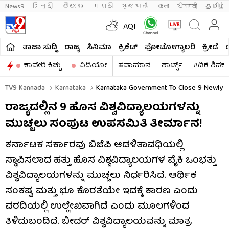
News9
हिन्दी 
తెలుగు 
मराठी
ગુજરાતી
বাংলা
ਪੰਜਾਬੀ
தமிழ்
AQI
ತಾಜಾ ಸುದ್ದಿ
ರಾಜ್ಯ
ಸಿನಿಮಾ
ಕ್ರಿಕೆಟ್​
ಫೋಟೋಗ್ಯಾಲರಿ
ಕ್ರೀಡೆ
ಕಾವೇರಿ ಕಿಚ್ಚು
ವಿಡಿಯೋ
ಹವಾಮಾನ
ಶಾರ್ಟ್ಸ್​
#ಡಿಕೆ ಶಿವಕ
TV9 Kannada
Karnataka
Karnataka Government To Close 9 Newly Esta
ರಾಜ್ಯದಲ್ಲಿನ 9 ಹೊಸ ವಿಶ್ವವಿದ್ಯಾಲಯಗಳನ್ನು
ಮುಚ್ಚಲು ಸಂಪುಟ ಉಪಸಮಿತಿ ತೀರ್ಮಾನ!
ಕರ್ನಾಟಕ ಸರ್ಕಾರವು ಬಿಜೆಪಿ ಆಡಳಿತಾವಧಿಯಲ್ಲಿ
ಸ್ಥಾಪಿಸಲಾದ ಹತ್ತು ಹೊಸ ವಿಶ್ವವಿದ್ಯಾಲಯಗಳ ಪೈಕಿ ಒಂಭತ್ತು
ವಿಶ್ವವಿದ್ಯಾಲಯಗಳನ್ನು ಮುಚ್ಚಲು ನಿರ್ಧರಿಸಿದೆ. ಆರ್ಥಿಕ
ಸಂಕಷ್ಟ ಮತ್ತು ಭೂ ಕೊರತೆಯೇ ಇದಕ್ಕೆ ಕಾರಣ ಎಂದು
ವರದಿಯಲ್ಲಿ ಉಲ್ಲೇಖವಾಗಿದೆ ಎಂದು ಮೂಲಗಳಿಂದ
ತಿಳಿದುಬಂದಿದೆ. ಬೀದರ್ ವಿಶ್ವವಿದ್ಯಾಲಯವನ್ನು ಮಾತ್ರ