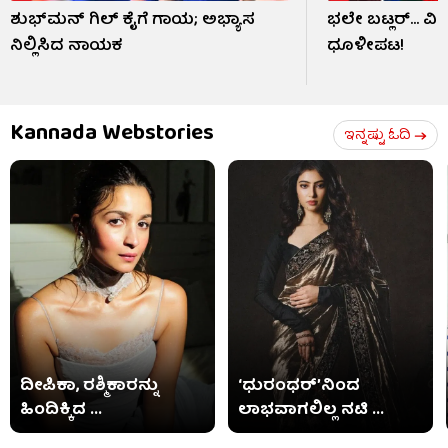
ಶುಭ್​ಮನ್ ಗಿಲ್ ಕೈಗೆ ಗಾಯ; ಅಭ್ಯಾಸ
ಭಲೇ ಬಟ್ಲರ್... ವ
ನಿಲ್ಲಿಸಿದ ನಾಯಕ
ಧೂಳೀಪಟ!
Kannada Webstories
ಇನ್ನಷ್ಟು ಓದಿ
ದೀಪಿಕಾ, ರಶ್ಮಿಕಾರನ್ನು
‘ಧುರಂಧರ್’ನಿಂದ
ಹಿಂದಿಕ್ಕಿದ ...
ಲಾಭವಾಗಲಿಲ್ಲ ನಟಿ ...