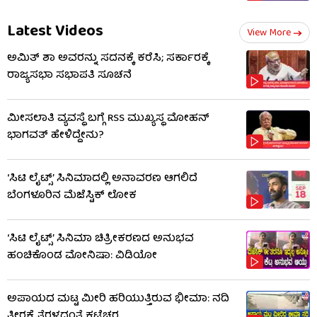
Latest Videos
View More
ಅಮಿತ್ ಶಾ ಅವರನ್ನು ಸದನಕ್ಕೆ ಕರೆಸಿ; ಸರ್ಕಾರಕ್ಕೆ
ರಾಜ್ಯಸಭಾ ಸಭಾಪತಿ ಸೂಚನೆ
ಮೀಸಲಾತಿ ವ್ಯವಸ್ಥೆ ಬಗ್ಗೆ RSS​ ಮುಖ್ಯಸ್ಥ ಮೋಹನ್
ಭಾಗವತ್ ಹೇಳಿದ್ದೇನು?
‘ಸಿಟಿ ಲೈಟ್ಸ್’ ಸಿನಿಮಾದಲ್ಲಿ ಅನಾವರಣ ಆಗಲಿದೆ
ಬೆಂಗಳೂರಿನ ಮೆಜೆಸ್ಟಿಕ್ ಲೋಕ
‘ಸಿಟಿ ಲೈಟ್ಸ್’ ಸಿನಿಮಾ ಚಿತ್ರೀಕರಣದ ಅನುಭವ
ಹಂಚಿಕೊಂಡ ಮೋನಿಷಾ: ವಿಡಿಯೋ
ಅಪಾಯದ ಮಟ್ಟ ಮೀರಿ ಹರಿಯುತ್ತಿರುವ ಭೀಮಾ: ನದಿ
ತೀರಕ್ಕೆ ತೆರಳದಂತೆ ಕಟ್ಟೆಚ್ಚರ