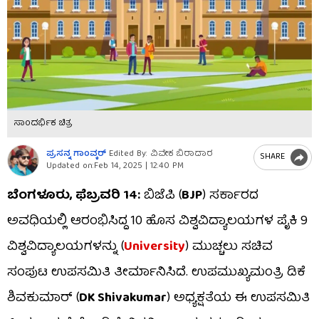
ಸಾಂದರ್ಭಿಕ ಚಿತ್ರ
ಪ್ರಸನ್ನ ಗಾಂವ್ಕರ್​
Edited By: ವಿವೇಕ ಬಿರಾದಾರ
SHARE
Updated on:
Feb 14, 2025 | 12:40 PM
ಬೆಂಗಳೂರು, ಫೆಬ್ರವರಿ 14:
ಬಿಜೆಪಿ (
BJP
) ಸರ್ಕಾರದ
ಅವಧಿಯಲ್ಲಿ ಆರಂಭಿಸಿದ್ದ 10 ಹೊಸ ವಿಶ್ವವಿದ್ಯಾಲಯಗಳ ಪೈಕಿ 9
ವಿಶ್ವವಿದ್ಯಾಲಯಗಳನ್ನು (
University
) ಮುಚ್ಚಲು ಸಚಿವ
ಸಂಪುಟ ಉಪಸಮಿತಿ ತೀರ್ಮಾನಿಸಿದೆ. ಉಪಮುಖ್ಯಮಂತ್ರಿ ಡಿಕೆ
ಶಿವಕುಮಾರ್ (
DK Shivakumar
) ಅಧ್ಯಕ್ಷತೆಯ ಈ ಉಪಸಮಿತಿ