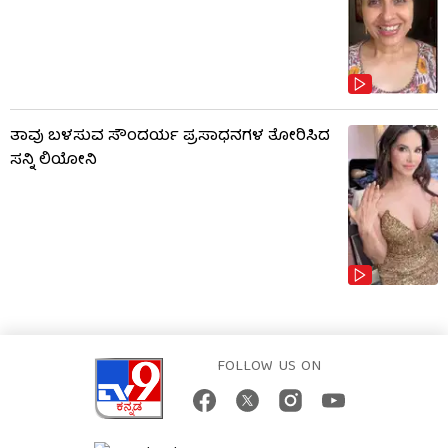
ತಾವು ಬಳಸುವ ಸೌಂದರ್ಯ ಪ್ರಸಾಧನಗಳ ತೋರಿಸಿದ
ಸನ್ನಿ ಲಿಯೋನಿ
FOLLOW US ON