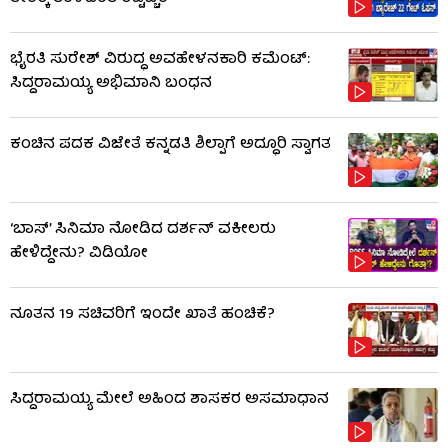
ಭೈರತಿ ಸುರೇಶ್ ವಿರುದ್ಧ ಅವಹೇಳನಕಾರಿ ಕಮೆಂಟ್:
ಸಿದ್ದರಾಮಯ್ಯ ಅಭಿಮಾನಿ ಬಂಧನ
ಕಂಚಿನ ಪದಕ ವಿಜೇತೆ ಕನ್ನಡತಿ ಶಿಲ್ಪಾಗೆ ಅದ್ಧೂರಿ ಸ್ವಾಗತ
‘ಬಾಸ್’ ಸಿನಿಮಾ ನೋಡಿದ ದರ್ಶನ್ ವಕೀಲರು
ಹೇಳಿದ್ದೇನು? ವಿಡಿಯೋ
ನೂತನ 19 ಸಚಿವರಿಗೆ ಇಂದೇ ಖಾತೆ ಹಂಚಿಕೆ?
ಸಿದ್ದರಾಮಯ್ಯ ಮೇಲೆ ಅಹಿಂದ ಶಾಸಕರ ಅಸಮಾಧಾನ