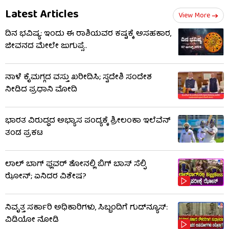
Latest Articles
View More
ದಿನ ಭವಿಷ್ಯ: ಇಂದು ಈ ರಾಶಿಯವರ ಕಷ್ಟಕ್ಕೆ ಅಸಹಕಾರ,
ಜೀವನದ ಮೇಲೇ ಜುಗುಪ್ಸೆ..
ನಾಳೆ ಕೈಮಗ್ಗದ ವಸ್ತು ಖರೀದಿಸಿ; ಸ್ವದೇಶಿ ಸಂದೇಶ
ನೀಡಿದ ಪ್ರಧಾನಿ ಮೋದಿ
ಭಾರತ ವಿರುದ್ಧದ ಅಭ್ಯಾಸ ಪಂದ್ಯಕ್ಕೆ ಶ್ರೀಲಂಕಾ ಇಲೆವೆನ್
ತಂಡ ಪ್ರಕಟ
ಲಾಲ್ ಬಾಗ್ ಫ್ಲವರ್ ಶೋನಲ್ಲಿ ಬಿಗ್ ಬಾಸ್ ಸೆಲ್ಫಿ
ಝೋನ್; ಏನಿದರ ವಿಶೇಷ?
ನಿವೃತ್ತ ಸರ್ಕಾರಿ ಅಧಿಕಾರಿಗಳು, ಸಿಬ್ಬಂದಿಗೆ ಗುಡ್​ನ್ಯೂಸ್:
ವಿಡಿಯೋ ನೋಡಿ