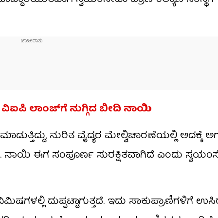
ಿಐಪಿ ಲಾಂಜ್​ಗೆ ನುಗ್ಗಿದ ಬೀದಿ ನಾಯಿ
ಾಡುತ್ತಿದ್ದು, ನುರಿತ ವೈದ್ಯರ ಮೇಲ್ವಿಚಾರಣೆಯಲ್ಲಿ ಅದಕ್ಕೆ ಅ
ದೆ. ನಾಯಿ ಈಗ ಸಂಪೂರ್ಣ ಸುರಕ್ಷಿತವಾಗಿದೆ ಎಂದು ಸ್ವಯ
ಮಿಷಗಳಲ್ಲಿ ದುಪ್ಪಟ್ಟಾಗುತ್ತದೆ. ಇದು ಸಾಕುಪ್ರಾಣಿಗಳಿಗೆ ಉಸಿರ