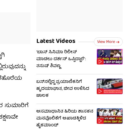
Latest Videos
View More
‘ಬಾಸ್ ಸಿನಿಮಾ ರಿಲೀಸ್
ಗಿ
ಮಾಡಲು ದರ್ಶನ್ ಒಪ್ಪಿದ್ದಾರೆ’:
ಿರುವುದನ್ನು
ತನುಷ್ ಶಿವಣ್ಣ
ೆರೆಹೊರೆಯ
ಬಸ್‌ನಲ್ಲಿದ್ದ ಪ್ರಯಾಣಿಕನಿಗೆ
ಹೃದಯಾಘಾತ, ಜೀವ ಉಳಿಸಿದ
ಚಾಲಕ
0 ರ ಸುಮಾರಿಗೆ
ಅಸಮಾಧಾನಿತ ಹಿರಿಯ ಶಾಸಕನ
ತಕ್ಷಣವೇ
ಮನವೊಲಿಕೆಗೆ ಅಖಾಡಕ್ಕಿಳಿದ
ಹೈಕಮಾಂಡ್