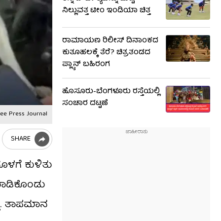
ನಿಲ್ಲುವತ್ತ ಟೀಂ ಇಂಡಿಯಾ ಚಿತ್ತ
ರಾಮಾಯಣ ರಿಲೀಸ್ ದಿನಾಂಕದ
ಕುತೂಹಲಕ್ಕೆ ತೆರೆ? ಚಿತ್ರತಂಡದ
ಪ್ಲ್ಯಾನ್ ಬಹಿರಂಗ
ಹೊಸೂರು-ಬೆಂಗಳೂರು ರಸ್ತೆಯಲ್ಲಿ
ಸಂಚಾರ ದಟ್ಟಣೆ
ree Press Journal
SHARE
ನೊಳಗೆ ಕುಳಿತು
ಮಾಡಿಕೊಂಡು
ತು. ತಾಪಮಾನ