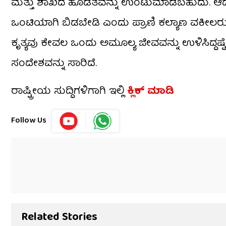
ಮತ್ತು ಶಾಖದ ಹೊಡೆತವನ್ನು ಉಂಟುಮಾಡಬಹುದು. ಆದ್ದ
ಒಂಟಿಯಾಗಿ ಬಿಡಬೇಡಿ ಎಂದು ಪ್ರಾಣಿ ಕಲ್ಯಾಣ ವಕೀಲರು ಜ
ಕೃತ್ಯವು ಕೇವಲ ಒಂದು ಅಮೂಲ್ಯ ಜೀವವನ್ನು ಉಳಿಸಿದ್ದಷ್
ಸಂದೇಶವನ್ನು ಸಾರಿದೆ.
ರಾಷ್ಟ್ರೀಯ ಸುದ್ದಿಗಳಿಗಾಗಿ ಇಲ್ಲಿ
ಕ್ಲಿಕ್ ಮಾಡಿ
Follow Us
Related Stories