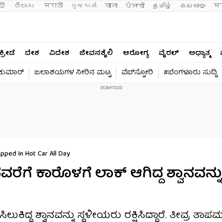
दी 
తెలుగు 
मराठी
ગુજરાતી
বাংলা
ਪੰਜਾਬੀ
தமிழ்
മലയാളം
मन
ಕ್ರೀಡೆ
ದೇಶ
ವಿದೇಶ
ಜೀವನಶೈಲಿ
ಆರೋಗ್ಯ
ವೈರಲ್​
ಅಧ್ಯಾತ್ಮ
ವಕುಮಾರ್​
ಜಲಾಶಯಗಳ ನೀರಿನ ಮಟ್ಟ
ವೆಬ್​ಸ್ಟೋರಿ
#ಬೆಂಗಳೂರು ಸುದ್ದಿ
ped In Hot Car All Day
ದವರೆಗೆ ಕಾರೊಳಗೆ ಲಾಕ್ ಆಗಿದ್ದ ಶ್ವಾನವನ್ನು 
 ಸಿಲುಕಿದ್ದ ಶ್ವಾನವನ್ನು ಸ್ಥಳೀಯರು ರಕ್ಷಿಸಿದ್ದಾರೆ. ತೀವ್ರ ತಾ