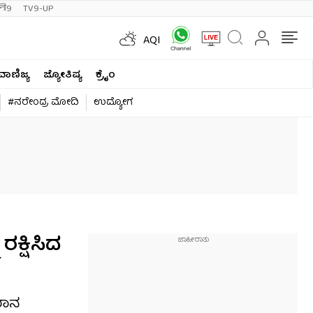
ी9
TV9-UP
AQI
ವಾಣಿಜ್ಯ
ಜ್ಯೋತಿಷ್ಯ
ಕ್ರೈಂ
#ನರೇಂದ್ರ ಮೋದಿ
ಉದ್ಯೋಗ
ರಕ್ಷಿಸಿದ
ಪಮಾನ