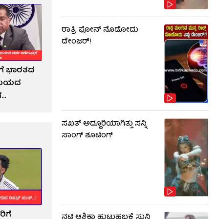
ರಾತ್ರಿ ಫೋನ್​​ ನೊಡೋದು
ಡೇಂಜರ್!
ಿಗೆ ಭಾರತದ
ನಿಮಯದ
ಗ
ಸಖತ್ ಅದ್ದೂರಿಯಾಗಿತ್ತು ಸನ್ನಿ
ಸಾಂಗ್ ಶೂಟಿಂಗ್
ರಿಗೆ
ನಟಿ ಆಶಿಕಾ ಹುಟ್ಟುಹಬ್ಬಕ್ಕೆ ಸುನಿ