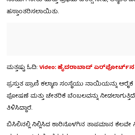
ಹಸ್ತಾಂತರಿಸಲಾಯಿತು.
ಮತ್ತಷ್ಟು ಓದಿ:
Video: ಹೈದರಾಬಾದ್ ಏರ್​ಪೋರ್ಟ್​ನ ವ
ಪ್ರಸ್ತುತ ಪ್ರಾಣಿ ಕಲ್ಯಾಣ ಸಂಸ್ಥೆಯು ನಾಯಿಯನ್ನು ಆರೈಕೆ ಮ
ಪೋಷಣೆ ಮತ್ತು ಚೇತರಿಕೆ ಬೆಂಬಲವನ್ನು ನೀಡಲಾಗುತ್ತಿ
ತಿಳಿಸಿದ್ದಾರೆ.
ಬಿಸಿಲಿನಲ್ಲಿ ನಿಲ್ಲಿಸಿದ ಕಾರಿನೊಳಗಿನ ತಾಪಮಾನ ಕೆಲವೇ ನಿ