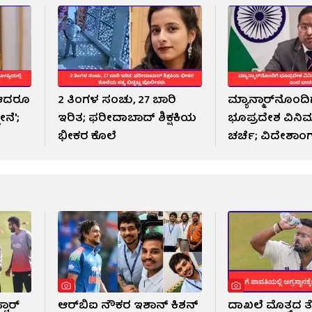
, ಆದರೂ
2 ತಿಂಗಳ ಸಂಚು, 27 ಬಾರಿ
ಮ್ಯಾನ್ಮಾರ್‌ನೊಂದ
ೇನೆ';
ಇರಿತ; ಫರೀದಾಬಾದ್ ಶಿಕ್ಷಕಿಯ
ಭೂಪ್ರದೇಶ ವಿ
ಭೀಕರ ಕೊಲೆ
ಚರ್ಚೆ; ವಿದೇಶಾಂ
ಸಚಿವಾಲಯ
ಟಾರ್
ಆರ್​ಬಿಐ ನೌಕರ ಇಶಾನ್ ಕಿಶನ್​
ದಾಖಲೆ ಮೊತ್ತದ ತೆ