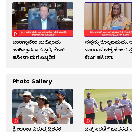
ಬಾಂಗ್ಲಾದೇಶ ಮತ್ತೊಂದು
'ನನ್ನನ್ನು ಕೊಲ್ಲಬಹುದು
ಪಾಕಿಸ್ತಾನವಾಗುತ್ತಿದೆ; ಶೇಖ್
ಬಾಂಗ್ಲಾದೇಶಕ್ಕೆ ಹೋಗುತ್ತ
ಹಸೀನಾ ಮಗ ಎಚ್ಚರಿಕೆ
ಶೇಖ್ ಹಸೀನಾ
Photo Gallery
ಶ್ರೀಲಂಕಾ ವಿರುದ್ಧ ದ್ವಿಶತಕ
ಟೆಸ್ಟ್ ಸರಣಿಗೆ ಭಾರತದ ಸ್