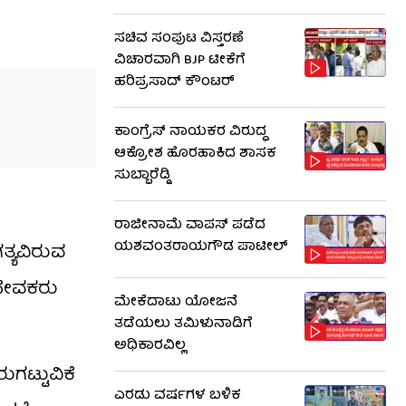
ಸಚಿವ ಸಂಪುಟ ವಿಸ್ತರಣೆ
ವಿಚಾರವಾಗಿ BJP ಟೀಕೆಗೆ
ಹರಿಪ್ರಸಾದ್ ಕೌಂಟರ್​​
ಕಾಂಗ್ರೆಸ್ ನಾಯಕರ ವಿರುದ್ಧ
ಆಕ್ರೋಶ ಹೊರಹಾಕಿದ ಶಾಸಕ
ಸುಬ್ಬಾರೆಡ್ಡಿ
ರಾಜೀನಾಮೆ ವಾಪಸ್ ಪಡೆದ
ಯಶವಂತರಾಯಗೌಡ ಪಾಟೀಲ್
ಗತ್ಯವಿರುವ
ಂಸೇವಕರು
ಮೇಕೆದಾಟು ಯೋಜನೆ
ತಡೆಯಲು ತಮಿಳುನಾಡಿಗೆ
ಅಧಿಕಾರವಿಲ್ಲ
ುಗಟ್ಟುವಿಕೆ
ಎರಡು ವರ್ಷಗಳ ಬಳಿಕ