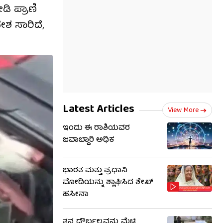
ಿ ಪ್ರಾಣಿ
ೇಶ ಸಾರಿದೆ,
Latest Articles
View More
ಇಂದು ಈ ರಾಶಿಯವರ
ಜವಾಬ್ದಾರಿ ಅಧಿಕ
ಭಾರತ ಮತ್ತು ಪ್ರಧಾನಿ
ಮೋದಿಯನ್ನು ಶ್ಲಾಘಿಸಿದ ಶೇಖ್
ಹಸೀನಾ
ತನ್ನ ದೌರ್ಬಲ್ಯವನ್ನು ಮೆಟ್ಟಿ