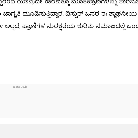
ರಿಂದ ಯಾವುದೇ ಕಾರಣಕ್ಕೂ ಮೂಕಪ್ರಾಣಿಗಳನ್ನು ಕಾರಿನ
ಾಗೃತಿ ಮೂಡಿಸುತ್ತಿದ್ದಾರೆ. ದಿಸ್ಪುರ್ ಜನರ ಈ ಶ್ಲಾಘನೀಯ
ಟೇ ಅಲ್ಲದೆ, ಪ್ರಾಣಿಗಳ ಸುರಕ್ಷತೆಯ ಕುರಿತು ಸಮಾಜದಲ್ಲಿ ಒ