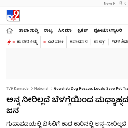
News9
हिन्
ತಾಜಾ ಸುದ್ದಿ
ರಾಜ್ಯ
ಸಿನಿಮಾ
ಕ್ರಿಕೆಟ್​
ಫೋಟೋಗ್ಯಾಲರಿ
ಕಾವೇರಿ ಕಿಚ್ಚು
ವಿಡಿಯೋ
ಹವಾಮಾನ
ಶಾರ್ಟ್ಸ್​
#ಡಿಕೆ ಶಿ
TV9 Kannada
National
Guwahati Dog Rescue: Locals Save Pet Trap
ಅನ್ನ ನೀರಿಲ್ಲದೆ ಬೆಳಗ್ಗೆಯಿಂದ ಮಧ್ಯಾಹ್ನ
ಜನ
ಗುವಾಹಟಿಯಲ್ಲಿ ಬಿಸಿಲಿಗೆ ಕಾದ ಕಾರಿನಲ್ಲಿ ಅನ್ನ-ನೀರಿಲ್ಲದೆ