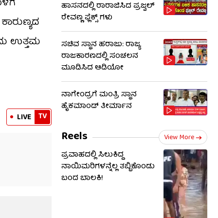
ೊಳಗೆ
ಹಾಸನದಲ್ಲಿ ರಾರಾಜಿಸಿದ ಪ್ರಜ್ವಲ್
ರೇವಣ್ಣ ಫ್ಲೆಕ್ಸ್ ಗಳು
 ಕಾರುಣ್ಯದ
ಂದು ಉತ್ತಮ
ಸಚಿವ ಸ್ಥಾನ ಹರಾಜು: ರಾಜ್ಯ
ರಾಜಕಾರಣದಲ್ಲಿ ಸಂಚಲನ
ಮೂಡಿಸಿದ ಆಡಿಯೋ
ನಾಗೇಂದ್ರಗೆ ಮಂತ್ರಿ ಸ್ಥಾನ
ಹೈಕಮಾಂಡ್ ತೀರ್ಮಾನ
TV
LIVE
Reels
View More
ಪ್ರವಾಹದಲ್ಲಿ ಸಿಲುಕಿದ್ದ
ನಾಯಿಮರಿಗಳನ್ನೆಲ್ಲ ತಬ್ಬಿಕೊಂಡು
ಬಂದ ಬಾಲಕಿ!