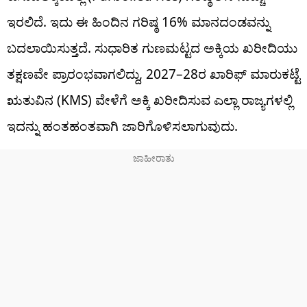
ಇರಲಿದೆ. ಇದು ಈ ಹಿಂದಿನ ಗರಿಷ್ಠ 16% ಮಾನದಂಡವನ್ನು
ಬದಲಾಯಿಸುತ್ತದೆ. ಸುಧಾರಿತ ಗುಣಮಟ್ಟದ ಅಕ್ಕಿಯ ಖರೀದಿಯು
ತಕ್ಷಣವೇ ಪ್ರಾರಂಭವಾಗಲಿದ್ದು, 2027–28ರ ಖಾರಿಫ್ ಮಾರುಕಟ್ಟೆ
ಋತುವಿನ (KMS) ವೇಳೆಗೆ ಅಕ್ಕಿ ಖರೀದಿಸುವ ಎಲ್ಲಾ ರಾಜ್ಯಗಳಲ್ಲಿ
ಇದನ್ನು ಹಂತಹಂತವಾಗಿ ಜಾರಿಗೊಳಿಸಲಾಗುವುದು.