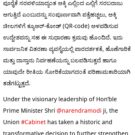
ಪೂರೈಕೆ ಸರಪಳಿಯಾದ್ಯಂತ ಅಕ್ಕಿ ಎಲ್ಲಿಂದ ಎಲ್ಲಿಗೆ ಸರಬರಾಜು
ಆಗುತ್ತಿದೆ ಎಂಬುದನ್ನು ಸಂಪೂರ್ಣವಾಗಿ ಪತ್ತೆಹಚ್ಚಲು, ಅಕ್ಕಿ
ಚೀಲಗಳಿಗೆ ಕ್ಯೂಆರ್-ಕೋಡ್ (QR-code) ಅಳವಡಿಸುವ
ಉದ್ದೇಶವನ್ನು ಸಹ ಈ ಸುಧಾರಣಾ ಕ್ರಮವು ಹೊಂದಿದೆ. ಇದು
ಸಾರ್ವಜನಿಕ ವಿತರಣಾ ವ್ಯವಸ್ಥೆಯಲ್ಲಿ ಪಾರದರ್ಶಕತೆ, ಹೊಣೆಗಾರಿಕೆ
ಮತ್ತು ದಾಸ್ತಾನು ನಿರ್ವಹಣೆಯನ್ನು ಬಲಪಡಿಸುತ್ತದೆ ಹಾಗೂ
ಯಾವುದೇ ರೀತಿಯ ಸೋರಿಕೆಯಾಗದಂತೆ ಪರಿಣಾಮಕಾರಿಯಾಗಿ
ತಡೆಗಟ್ಟುತ್ತದೆ.
Under the visionary leadership of Hon’ble
Prime Minister Shri
@narendramodi
ji, the
Union
#Cabinet
has taken a historic and
transformative decision to further strengthen