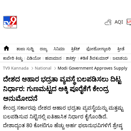
AQI
ತಾಜಾ ಸುದ್ದಿ
ರಾಜ್ಯ
ಸಿನಿಮಾ
ಕ್ರಿಕೆಟ್​
ಫೋಟೋಗ್ಯಾಲರಿ
ಕ್ರೀಡೆ
ಕಾವೇರಿ ಕಿಚ್ಚು
ವಿಡಿಯೋ
ಹವಾಮಾನ
ಶಾರ್ಟ್ಸ್​
#ಡಿಕೆ ಶಿವಕುಮಾರ್​
ಜಲಾಶಯಗಳ 
TV9 Kannada
National
Modi Government Approves Supply Of 
ದೇಶದ ಆಹಾರ ಭದ್ರತಾ ವ್ಯವಸ್ಥೆ ಬಲಪಡಿಸಲು ದಿಟ್ಟ
ನಿರ್ಧಾರ: ಗುಣಮಟ್ಟದ ಅಕ್ಕಿ ಪೂರೈಕೆಗೆ ಕೇಂದ್ರ
ಅನುಮೋದನೆ
ಕೇಂದ್ರ ಸರ್ಕಾರವು ದೇಶದ ಆಹಾರ ಭದ್ರತಾ ವ್ಯವಸ್ಥೆಯನ್ನು ಮತ್ತಷ್ಟು
ಬಲಪಡಿಸುವ ನಿಟ್ಟಿನಲ್ಲಿ ಐತಿಹಾಸಿಕ ನಿರ್ಧಾರ ಕೈಗೊಂಡಿದೆ.
ದೇಶಾದ್ಯಂತ 80 ಕೋಟಿಗೂ ಹೆಚ್ಚು ಅರ್ಹ ಫಲಾನುಭವಿಗಳಿಗೆ ಶ್ರೇಷ್ಠ