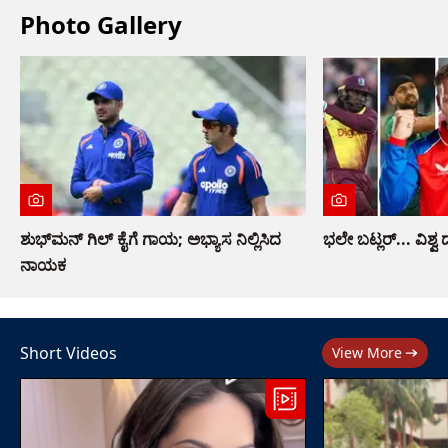
Photo Gallery
ಶುಭ್​ಮನ್ ಗಿಲ್ ಕೈಗೆ ಗಾಯ; ಅಭ್ಯಾಸ ನಿಲ್ಲಿಸಿದ
ಭಲೇ ಬಟ್ಲರ್... ವಿ
ನಾಯಕ
Short Videos
View More