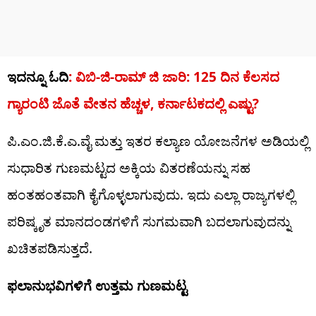
ಇದನ್ನೂ ಓದಿ
: ವಿಬಿ-ಜಿ-ರಾಮ್​​ ಜಿ ಜಾರಿ: 125 ದಿನ ಕೆಲಸದ
ಗ್ಯಾರಂಟಿ ಜೊತೆ ವೇತನ ಹೆಚ್ಚಳ, ಕರ್ನಾಟಕದಲ್ಲಿ ಎಷ್ಟು?
ಪಿ.ಎಂ.ಜಿ.ಕೆ.ಎ.ವೈ ಮತ್ತು ಇತರ ಕಲ್ಯಾಣ ಯೋಜನೆಗಳ ಅಡಿಯಲ್ಲಿ
ಸುಧಾರಿತ ಗುಣಮಟ್ಟದ ಅಕ್ಕಿಯ ವಿತರಣೆಯನ್ನು ಸಹ
ಹಂತಹಂತವಾಗಿ ಕೈಗೊಳ್ಳಲಾಗುವುದು. ಇದು ಎಲ್ಲಾ ರಾಜ್ಯಗಳಲ್ಲಿ
ಪರಿಷ್ಕೃತ ಮಾನದಂಡಗಳಿಗೆ ಸುಗಮವಾಗಿ ಬದಲಾಗುವುದನ್ನು
ಖಚಿತಪಡಿಸುತ್ತದೆ.
ಫಲಾನುಭವಿಗಳಿಗೆ ಉತ್ತಮ ಗುಣಮಟ್ಟ