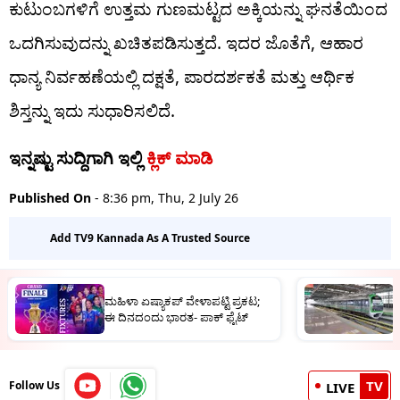
ಕುಟುಂಬಗಳಿಗೆ ಉತ್ತಮ ಗುಣಮಟ್ಟದ ಅಕ್ಕಿಯನ್ನು ಘನತೆಯಿಂದ
ಒದಗಿಸುವುದನ್ನು ಖಚಿತಪಡಿಸುತ್ತದೆ. ಇದರ ಜೊತೆಗೆ, ಆಹಾರ
ಧಾನ್ಯ ನಿರ್ವಹಣೆಯಲ್ಲಿ ದಕ್ಷತೆ, ಪಾರದರ್ಶಕತೆ ಮತ್ತು ಆರ್ಥಿಕ
ಶಿಸ್ತನ್ನು ಇದು ಸುಧಾರಿಸಲಿದೆ.
ಇನ್ನಷ್ಟು ಸುದ್ದಿಗಾಗಿ ಇಲ್ಲಿ
ಕ್ಲಿಕ್ ಮಾಡಿ
Published On
- 8:36 pm, Thu, 2 July 26
Add TV9 Kannada As A Trusted Source
ಹ
ಮಹಿಳಾ ಏಷ್ಯಾಕಪ್ ವೇಳಾಪಟ್ಟಿ ಪ್ರಕಟ;
ಗ
ಈ ದಿನದಂದು ಭಾರತ- ಪಾಕ್ ಫೈಟ್
TV
Follow Us
LIVE