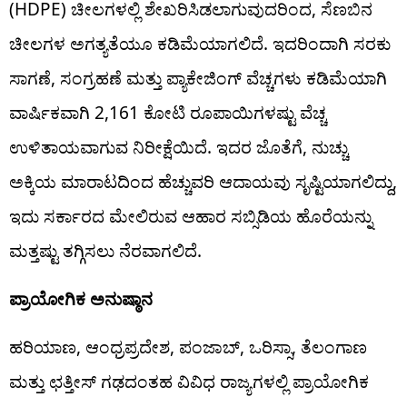
(HDPE) ಚೀಲಗಳಲ್ಲಿ ಶೇಖರಿಸಿಡಲಾಗುವುದರಿಂದ, ಸೆಣಬಿನ
ಚೀಲಗಳ ಅಗತ್ಯತೆಯೂ ಕಡಿಮೆಯಾಗಲಿದೆ. ಇದರಿಂದಾಗಿ ಸರಕು
ಸಾಗಣೆ, ಸಂಗ್ರಹಣೆ ಮತ್ತು ಪ್ಯಾಕೇಜಿಂಗ್ ವೆಚ್ಚಗಳು ಕಡಿಮೆಯಾಗಿ
ವಾರ್ಷಿಕವಾಗಿ 2,161 ಕೋಟಿ ರೂಪಾಯಿಗಳಷ್ಟು ವೆಚ್ಚ
ಉಳಿತಾಯವಾಗುವ ನಿರೀಕ್ಷೆಯಿದೆ. ಇದರ ಜೊತೆಗೆ, ನುಚ್ಚು
ಅಕ್ಕಿಯ ಮಾರಾಟದಿಂದ ಹೆಚ್ಚುವರಿ ಆದಾಯವು ಸೃಷ್ಟಿಯಾಗಲಿದ್ದು,
ಇದು ಸರ್ಕಾರದ ಮೇಲಿರುವ ಆಹಾರ ಸಬ್ಸಿಡಿಯ ಹೊರೆಯನ್ನು
ಮತ್ತಷ್ಟು ತಗ್ಗಿಸಲು ನೆರವಾಗಲಿದೆ.
ಪ್ರಾಯೋಗಿಕ ಅನುಷ್ಠಾನ
ಹರಿಯಾಣ, ಆಂಧ್ರಪ್ರದೇಶ, ಪಂಜಾಬ್, ಒರಿಸ್ಸಾ, ತೆಲಂಗಾಣ
ಮತ್ತು ಛತ್ತೀಸ್ ಗಢದಂತಹ ವಿವಿಧ ರಾಜ್ಯಗಳಲ್ಲಿ ಪ್ರಾಯೋಗಿಕ