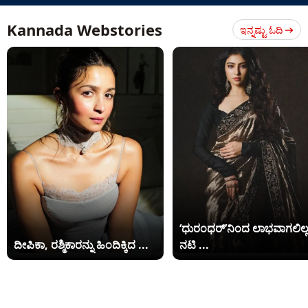
Kannada Webstories
ಇನ್ನಷ್ಟು ಓದಿ
‘ಧುರಂಧರ್’ನಿಂದ ಲಾಭವಾಗಲಿಲ್
ದೀಪಿಕಾ, ರಶ್ಮಿಕಾರನ್ನು ಹಿಂದಿಕ್ಕಿದ ...
ನಟಿ ...