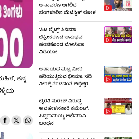
ಅನಾವರಣ ಆಗಲಿದೆ
ಬೆಂಗಳೂರಿನ ಮೆಜೆಸ್ಟಿಕ್ ಲೋಕ
‘ಸಿಟಿ ಲೈಟ್ಸ್’ ಸಿನಿಮಾ
ಚಿತ್ರೀಕರಣದ ಅನುಭವ
ಹಂಚಿಕೊಂಡ ಮೋನಿಷಾ:
ವಿಡಿಯೋ
ಅಪಾಯದ ಮಟ್ಟ ಮೀರಿ
ಹರಿಯುತ್ತಿರುವ ಭೀಮಾ: ನದಿ
ಿಳೆ, ತನ್ನ
ತೀರಕ್ಕೆ ತೆರಳದಂತೆ ಕಟ್ಟೆಚ್ಚರ
ಳ್ಳಿಯ
ಭೈರತಿ ಸುರೇಶ್ ವಿರುದ್ಧ
ಅವಹೇಳನಕಾರಿ ಕಮೆಂಟ್:
ಸಿದ್ದರಾಮಯ್ಯ ಅಭಿಮಾನಿ
ಬಂಧನ