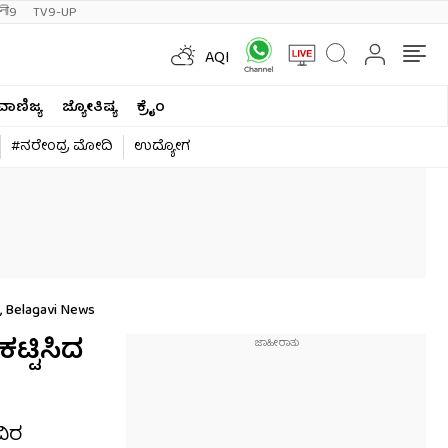
ी9
TV9-UP
AQI
ವಾಣಿಜ್ಯ
ಜ್ಯೋತಿಷ್ಯ
ಕ್ರೈಂ
#ನರೇಂದ್ರ ಮೋದಿ
ಉದ್ಯೋಗ
, Belagavi News
ಟ್ಟಿಸಿದ
ವಿರ