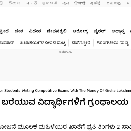
दी 
తెలుగు 
मराठी
ગુજરાતી
বাংলা
ਪੰਜਾਬੀ
தமிழ்
മലയാളം
मन
ಕ್ರೀಡೆ
ದೇಶ
ವಿದೇಶ
ಜೀವನಶೈಲಿ
ಆರೋಗ್ಯ
ವೈರಲ್​
ಅಧ್ಯಾತ್ಮ
ವಕುಮಾರ್​
ಜಲಾಶಯಗಳ ನೀರಿನ ಮಟ್ಟ
ವೆಬ್​ಸ್ಟೋರಿ
#ಬೆಂಗಳೂರು ಸುದ್ದಿ
For Students Writing Competitive Exams With The Money Of Gruha Lakshmi
್ಷೆ ಬರೆಯುವ ವಿದ್ಯಾರ್ಥಿಗಳಿಗೆ ಗ್ರಂಥಾಲಯ ಕ
್ಮಿ ಯೋಜನೆ ಮೂಲಕ ಮಹಿಳೆಯರ ಖಾತೆಗೆ ಪ್ರತಿ ತಿಂಗಳು 2 ಸಾ