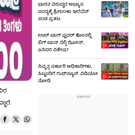
ಭಾರತ ವಿರುದ್ಧದ ಅಭ್ಯಾಸ
ಪಂದ್ಯಕ್ಕೆ ಶ್ರೀಲಂಕಾ ಇಲೆವೆನ್
ತಂಡ ಪ್ರಕಟ
ಲಾಲ್ ಬಾಗ್ ಫ್ಲವರ್ ಶೋನಲ್ಲಿ
ಬಿಗ್ ಬಾಸ್ ಸೆಲ್ಫಿ ಝೋನ್;
ಏನಿದರ ವಿಶೇಷ?
ನಿವೃತ್ತ ಸರ್ಕಾರಿ ಅಧಿಕಾರಿಗಳು,
ಸಿಬ್ಬಂದಿಗೆ ಗುಡ್​ನ್ಯೂಸ್: ವಿಡಿಯೋ
ನೋಡಿ
ವಿರ
ದಾರೆ.