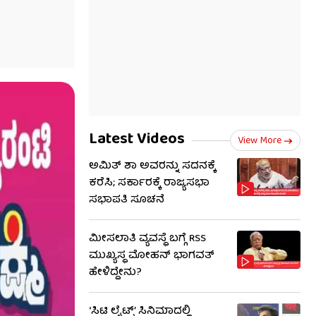
Latest Videos
View More
ಅಮಿತ್ ಶಾ ಅವರನ್ನು ಸದನಕ್ಕೆ
ಕರೆಸಿ; ಸರ್ಕಾರಕ್ಕೆ ರಾಜ್ಯಸಭಾ
ಸಭಾಪತಿ ಸೂಚನೆ
ಮೀಸಲಾತಿ ವ್ಯವಸ್ಥೆ ಬಗ್ಗೆ RSS​
ಮುಖ್ಯಸ್ಥ ಮೋಹನ್ ಭಾಗವತ್
ಹೇಳಿದ್ದೇನು?
‘ಸಿಟಿ ಲೈಟ್ಸ್’ ಸಿನಿಮಾದಲ್ಲಿ