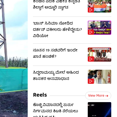
ಕಂಚಿನ ಪದಕ ವಿಜೇತೆ ಕನ್ನಡತಿ
ಶಿಲ್ಪಾಗೆ ಅದ್ಧೂರಿ ಸ್ವಾಗತ
‘ಬಾಸ್’ ಸಿನಿಮಾ ನೋಡಿದ
ದರ್ಶನ್ ವಕೀಲರು ಹೇಳಿದ್ದೇನು?
ವಿಡಿಯೋ
ನೂತನ 19 ಸಚಿವರಿಗೆ ಇಂದೇ
ಖಾತೆ ಹಂಚಿಕೆ?
ಸಿದ್ದರಾಮಯ್ಯ ಮೇಲೆ ಅಹಿಂದ
ಶಾಸಕರ ಅಸಮಾಧಾನ
Reels
View More
ಕೊಚ್ಚಿ ವಿಮಾನದಲ್ಲಿ ತುರ್ತು
ನಿರ್ಗಮನದ ಕಿಟಕಿ ತೆರೆಯಲು