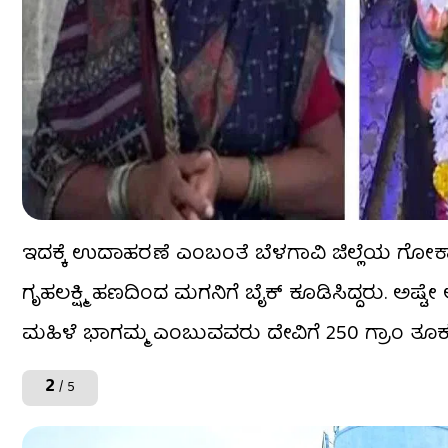
ಇದಕ್ಕೆ ಉದಾಹರಣೆ ಎಂಬಂತೆ ಬೆಳಗಾವಿ ಜಿಲ್ಲೆಯ ಗೋಕಾಕ್
ಗೃಹಲಕ್ಷ್ಮಿ ಹಣದಿಂದ ಮಗನಿಗೆ ಬೈಕ್ ಕೂಡಿಸಿದ್ದರು. ಅ
ಮಹಿಳೆ ಭಾಗಮ್ಮ ಎಂಬುವವರು ದೇವಿಗೆ 250 ಗ್ರಾಂ ತೂಕದ ಬೆ
2
/ 5