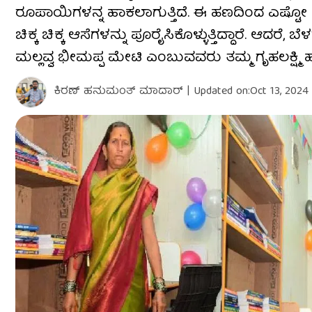
ರೂಪಾಯಿಗಳನ್ನ ಹಾಕಲಾಗುತ್ತಿದೆ. ಈ ಹಣದಿಂದ ಎಷ್ಟೋ ಮಹಿಳ
ಚಿಕ್ಕ ಚಿಕ್ಕ ಆಸೆಗಳನ್ನು ಪೂರೈಸಿಕೊಳ್ಳುತ್ತಿದ್ದಾರೆ. 
ಮಲ್ಲವ್ವ ಭೀಮಪ್ಪ ಮೇಟಿ ಎಂಬುವವರು ತಮ್ಮ ಗೃಹಲಕ್ಷ್ಮಿ ಹಣ
ಕಿರಣ್ ಹನುಮಂತ್​ ಮಾದಾರ್
|
Updated on:
Oct 13, 2024