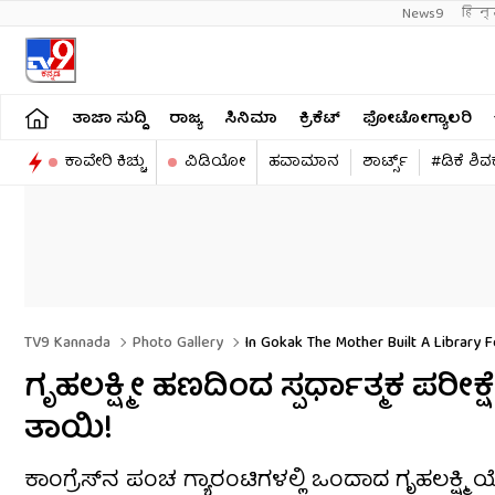
News9
हिन्
ತಾಜಾ ಸುದ್ದಿ
ರಾಜ್ಯ
ಸಿನಿಮಾ
ಕ್ರಿಕೆಟ್​
ಫೋಟೋಗ್ಯಾಲರಿ
ಕಾವೇರಿ ಕಿಚ್ಚು
ವಿಡಿಯೋ
ಹವಾಮಾನ
ಶಾರ್ಟ್ಸ್​
#ಡಿಕೆ ಶಿ
TV9 Kannada
Photo Gallery
In Gokak The Mother Built A Library 
ಗೃಹಲಕ್ಷ್ಮೀ ಹಣದಿಂದ ಸ್ಪರ್ಧಾತ್ಮಕ ಪರೀಕ
ತಾಯಿ!
ಕಾಂಗ್ರೆಸ್​​ನ ಪಂಚ ಗ್ಯಾರಂಟಿಗಳಲ್ಲಿ ಒಂದಾದ ಗೃಹಲಕ್ಷ