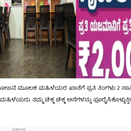
್ಮಿ ಯೋಜನೆ ಮೂಲಕ ಮಹಿಳೆಯರ ಖಾತೆಗೆ ಪ್ರತಿ ತಿಂಗಳು 2 ಸಾ
ಯರು ತಮ್ಮ ಚಿಕ್ಕ ಚಿಕ್ಕ ಆಸೆಗಳನ್ನು ಪೂರೈಸಿಕೊಳ್ಳುತ್ತಿದ್