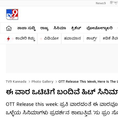
News9
हिन्
ತಾಜಾ ಸುದ್ದಿ
ರಾಜ್ಯ
ಸಿನಿಮಾ
ಕ್ರಿಕೆಟ್​
ಫೋಟೋಗ್ಯಾಲರಿ
ಕಾವೇರಿ ಕಿಚ್ಚು
ವಿಡಿಯೋ
ಹವಾಮಾನ
ಶಾರ್ಟ್ಸ್​
#ಡಿಕೆ ಶಿ
TV9 Kannada
Photo Gallery
OTT Release This Week, Here Is The 
ಈ ವಾರ ಒಟಿಟಿಗೆ ಬಂದಿವೆ ಹಿಟ್ ಸಿನಿಮಾಗಳ
OTT Release this week: ಪ್ರತಿ ವಾರದಂತೆ ಈ ವಾರವ
ಒಳ್ಳೆಯ ಸಿನಿಮಾಗಳು ಪ್ರದರ್ಶನ ಕಾಣುತ್ತಿವೆ. ‘ಸು ಫ್ರ