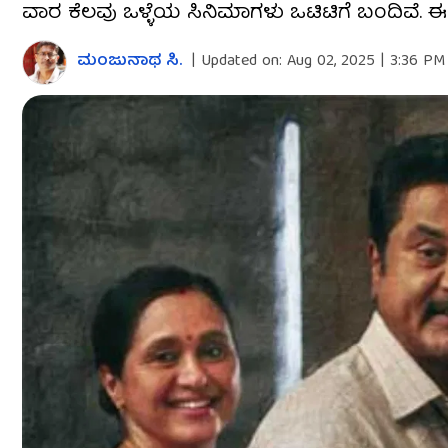
ವಾರ ಕೆಲವು ಒಳ್ಳೆಯ ಸಿನಿಮಾಗಳು ಒಟಿಟಿಗೆ ಬಂದಿವೆ. ಈ ವ
ಮಂಜುನಾಥ ಸಿ.
|
Updated on:
Aug 02, 2025 | 3:36 PM