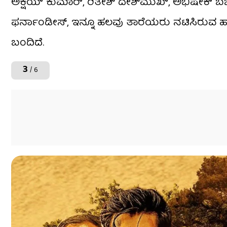
ಅಕ್ಷಯ್ ಕುಮಾರ್, ರಿತೇಶ್ ದೇಶ್​ಮುಖ್, ಅಭಿಷೇಕ್ ಬಚ್
ಫರ್ನಾಂಡೀಸ್, ಇನ್ನೂ ಹಲವು ತಾರೆಯರು ನಟಿಸಿರುವ ಹಾಸ್ಯ
ಬಂದಿದೆ.
3
/ 6