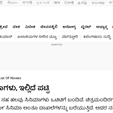
दी 
తెలుగు 
मराठी
ગુજરાતી
বাংলা
ਪੰਜਾਬੀ
தமிழ்
മലയാളം
मन
ಕ್ರೀಡೆ
ದೇಶ
ವಿದೇಶ
ಜೀವನಶೈಲಿ
ಆರೋಗ್ಯ
ವೈರಲ್​
ಅಧ್ಯಾತ್ಮ
ವಕುಮಾರ್​
ಜಲಾಶಯಗಳ ನೀರಿನ ಮಟ್ಟ
ವೆಬ್​ಸ್ಟೋರಿ
#ಬೆಂಗಳೂರು ಸುದ್ದಿ
List Of Movies
ು, ಇಲ್ಲಿದೆ ಪಟ್ಟಿ
ೂ ಸಹ ಹಲವು ಸಿನಿಮಾಗಳು ಒಟಿಟಿಗೆ ಬಂದಿವೆ. ಚಿತ್ರಮಂದಿರ
ಂ ಸೋ’ ಸಿನಿಮಾ ಅಂತೂ ದಾಖಲೆಗಳನ್ನು ಬರೆಯುತ್ತಿದೆ. ಅದರ 