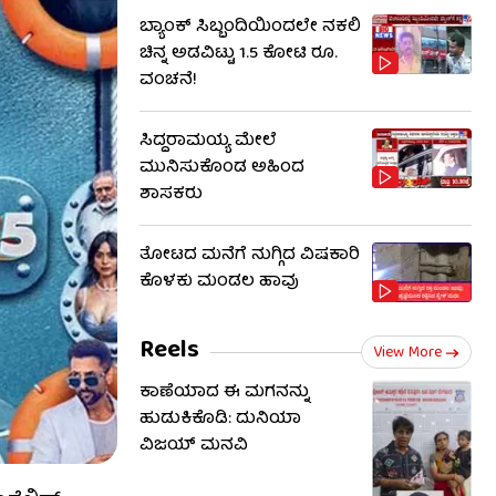
ಬ್ಯಾಂಕ್ ಸಿಬ್ಬಂದಿಯಿಂದಲೇ ನಕಲಿ
ಚಿನ್ನ ಅಡವಿಟ್ಟು 1.5 ಕೋಟಿ ರೂ.
ವಂಚನೆ!
ಸಿದ್ದರಾಮಯ್ಯ ಮೇಲೆ
ಮುನಿಸುಕೊಂಡ ಅಹಿಂದ
ಶಾಸಕರು
ತೋಟದ ಮನೆಗೆ ನುಗ್ಗಿದ ವಿಷಕಾರಿ
ಕೊಳಕು ಮಂಡಲ ಹಾವು
Reels
View More
ಕಾಣೆಯಾದ ಈ ಮಗನನ್ನು
ಹುಡುಕಿಕೊಡಿ: ದುನಿಯಾ
ವಿಜಯ್ ಮನವಿ