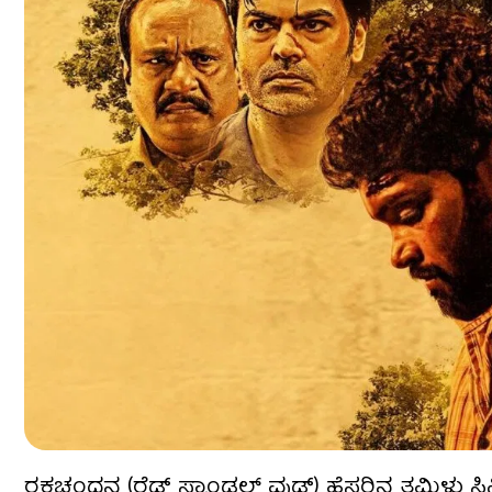
ರಕ್ತಚಂದನ (ರೆಡ್ ಸ್ಯಾಂಡಲ್ ವುಡ್) ಹೆಸರಿನ ತಮಿಳು ಸಿ