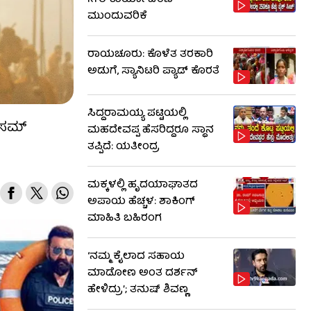
RTO ಕಾರ್ಯಾಚರಣೆ
ಮುಂದುವರಿಕೆ
ರಾಯಚೂರು: ಕೊಳೆತ ತರಕಾರಿ
ಅಡುಗೆ, ಸ್ಯಾನಿಟರಿ ಪ್ಯಾಡ್ ಕೊರತೆ
ಸಿದ್ದರಾಮಯ್ಯ ಪಟ್ಟಿಯಲ್ಲಿ
ೇಸಮ್
ಮಹದೇವಪ್ಪ ಹೆಸರಿದ್ದರೂ ಸ್ಥಾನ
ತಪ್ಪಿದೆ: ಯತೀಂದ್ರ
ಮಕ್ಕಳಲ್ಲಿ ಹೃದಯಾಘಾತದ
ಅಪಾಯ ಹೆಚ್ಚಳ: ಶಾಕಿಂಗ್​​
ಮಾಹಿತಿ ಬಹಿರಂಗ
‘ನಮ್ಮ ಕೈಲಾದ ಸಹಾಯ
ಮಾಡೋಣ ಅಂತ ದರ್ಶನ್
ಹೇಳಿದ್ರು’; ತನುಷ್ ಶಿವಣ್ಣ