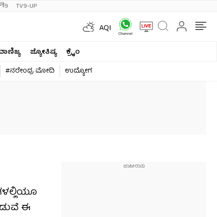
ी9
TV9-UP
AQI
ವಾಣಿಜ್ಯ
ಜ್ಯೋತಿಷ್ಯ
ಕ್ರೈಂ
#ನರೇಂದ್ರ ಮೋದಿ
ಉದ್ಯೋಗ
ಗಳಲ್ಲಿಯೂ
ನಡುವೆ ಈ