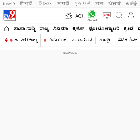
News9
हिन्दी 
తెలుగు 
मराठी
ગુજરાતી
বাংলা
ਪੰਜਾਬੀ
தமிழ்
AQI
ತಾಜಾ ಸುದ್ದಿ
ರಾಜ್ಯ
ಸಿನಿಮಾ
ಕ್ರಿಕೆಟ್​
ಫೋಟೋಗ್ಯಾಲರಿ
ಕ್ರೀಡೆ
ಕಾವೇರಿ ಕಿಚ್ಚು
ವಿಡಿಯೋ
ಹವಾಮಾನ
ಶಾರ್ಟ್ಸ್​
#ಡಿಕೆ ಶಿವಕ