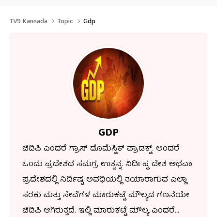
TV9 Kannada
Topic
Gdp
GDP
ಜಿಡಿಪಿ ಎಂದರೆ ಗ್ರಾಸ್ ಡೊಮೆಸ್ಟಿಕ್ ಪ್ರಾಡಕ್ಟ್. ಅಂದರೆ
ಒಂದು ಪ್ರದೇಶದ ಸಮಗ್ರ ಉತ್ಪನ್ನ. ನಿರ್ದಿಷ್ಟ ದೇಶ ಅಥವಾ
ಪ್ರದೇಶದಲ್ಲಿ ನಿರ್ದಿಷ್ಟ ಅವಧಿಯಲ್ಲಿ ತಯಾರಾಗುವ ಎಲ್ಲಾ
ಸರಕು ಮತ್ತು ಸೇವೆಗಳ ಮಾರುಕಟ್ಟೆ ಮೌಲ್ಯದ ಗಣನೆಯೇ
ಜಿಡಿಪಿ ಆಗಿರುತ್ತದೆ. ಇಲ್ಲಿ ಮಾರುಕಟ್ಟೆ ಮೌಲ್ಯ ಎಂದರೆ