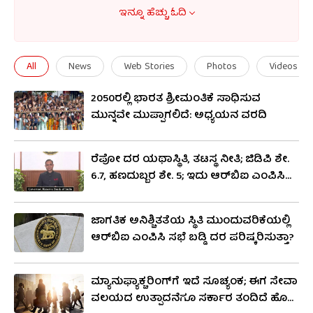
ಸರಕು ಅಥವಾ ಸೇವೆ ಯಾವ ಬೆಲೆಗೆ ಅಂತಿಮ
ಇನ್ನೂ ಹೆಚ್ಚು ಓದಿ
ಗ್ರಾಹಕನನ್ನು ಮುಟ್ಟುತ್ತದೆ ಎಂಬುದು. ಒಂದು ದೇಶದ
ಆರ್ಥಿಕ ಪರಿಸ್ಥಿತಿಗೆ ಜಿಡಿಪಿ ಕೈಗನ್ನಡಿಯಂತೆ ಇರುತ್ತದೆ. ಇನ್ನು,
All
News
Web Stories
Photos
Videos
ನಿರ್ದಿಷ್ಟ ಕಾಲಮಾನದಲ್ಲಿ ಜಿಡಿಪಿ ವ್ಯತ್ಯಯವಾಗುವುದಕ್ಕೆ
2050ರಲ್ಲಿ ಭಾರತ ಶ್ರೀಮಂತಿಕೆ ಸಾಧಿಸುವ
ಜಿಡಿಪಿ ದರ ಎನ್ನುತ್ತಾರೆ. ಆರ್ಥಿಕ ಬೆಳವಣಿಗೆಯ ದರವೂ
ಮುನ್ನವೇ ಮುಪ್ಪಾಗಲಿದೆ: ಅಧ್ಯಯನ ವರದಿ
ಹೌದು. ಅತಿಹೆಚ್ಚು ಜಿಡಿಪಿ ಹೊಂದಿದ ದೇಶಗಳ ಪಟ್ಟಿಯಲ್ಲಿ
ಅಮೆರಿಕ ಮೊದಲ ಸ್ಥಾನದಲ್ಲಿ ಇದೆ. ಭಾರತದ ಜಿಡಿಪಿ
ರೆಪೋ ದರ ಯಥಾಸ್ಥಿತಿ, ತಟಸ್ಥ ನೀತಿ; ಜಿಡಿಪಿ ಶೇ.
2023ರಲ್ಲಿ 3 ಟ್ರಿಲಿಯನ್ ಡಾಲರ್ ಮುಟ್ಟಿತು. ಪಟ್ಟಿಯಲ್ಲಿ
6.7, ಹಣದುಬ್ಬರ ಶೇ. 5; ಇದು ಆರ್​ಬಿಐ ಎಂಪಿಸಿ
ಭಾರತ 5ನೇ ಸ್ಥಾನದಲ್ಲಿದೆ. ಅಮೆರಿಕದ ಜಿಡಿಪಿ 25
ಸಭೆ ಮುಖ್ಯಾಂಶಗಳು
ಟ್ರಿಲಿಯನ್ ಡಾಲರ್​ನಷ್ಟಿದೆ. ಚೀನಾ ಜಿಡಿಪಿ 18 ಟ್ರಿಲಿಯನ್
ಜಾಗತಿಕ ಅನಿಶ್ಚಿತತೆಯ ಸ್ಥಿತಿ ಮುಂದುವರಿಕೆಯಲ್ಲಿ
ಡಾಲರ್ ಗಡಿ ದಾಟಿದೆ. ಇವೆರಡು ದೇಶಗಳ ಜಿಡಿಪಿ
ಆರ್​ಬಿಐ ಎಂಪಿಸಿ ಸಭೆ ಬಡ್ಡಿ ದರ ಪರಿಷ್ಕರಿಸುತ್ತಾ?
ಇತರರಿಗಿಂತ ಬಹಳ ಮುಂದಿದೆ.
ಮ್ಯಾನುಫ್ಯಾಕ್ಚರಿಂಗ್​ಗೆ ಇದೆ ಸೂಚ್ಯಂಕ; ಈಗ ಸೇವಾ
ವಲಯದ ಉತ್ಪಾದನೆಗೂ ಸರ್ಕಾರ ತಂದಿದೆ ಹೊಸ