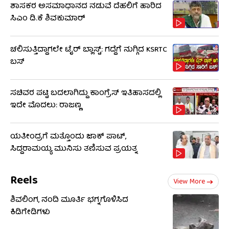
ಶಾಸಕರ ಅಸಮಾಧಾನದ ನಡುವೆ ದೆಹಲಿಗೆ ಹಾರಿದ
ಸಿಎಂ ಡಿ.ಕೆ ಶಿವಕುಮಾರ್
ಚಲಿಸುತ್ತಿದ್ದಾಗಲೇ ಟೈರ್ ಬ್ಲಾಸ್ಟ್: ಗದ್ದೆಗೆ ನುಗ್ಗಿದ KSRTC
ಬಸ್​​
ಸಚಿವರ ಪಟ್ಟಿ ಬದಲಾಗಿದ್ದು ಕಾಂಗ್ರೆಸ್ ಇತಿಹಾಸದಲ್ಲಿ
ಇದೇ ಮೊದಲು: ರಾಜಣ್ಣ
ಯತೀಂದ್ರಗೆ ಮತ್ತೊಂದು ಜಾಕ್​​ ಪಾಟ್,
ಸಿದ್ದರಾಮಯ್ಯ ಮುನಿಸು ತಣಿಸುವ ಪ್ರಯತ್ನ
Reels
View More
ಶಿವಲಿಂಗ, ನಂದಿ ಮೂರ್ತಿ ಭಗ್ನಗೊಳಿಸಿದ
ಕಿಡಿಗೇಡಿಗಳು