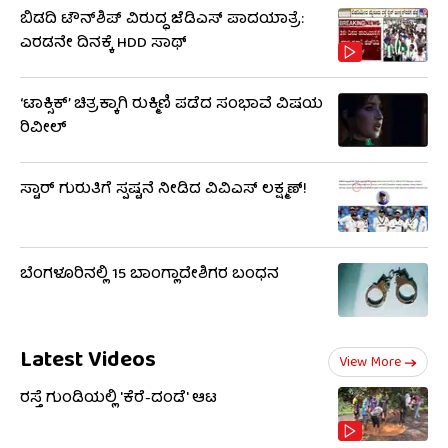
ಬಿಡದಿ ಟೌನ್‌ಶಿಪ್ ವಿರುದ್ಧ ಜೆಡಿಎಸ್ ಪಾದಯಾತ್ರೆ:
ಎರಡನೇ ದಿನಕ್ಕೆ HDD ಸಾಥ್
‘ಟಾಕ್ಸಿಕ್’ ಚಿತ್ರಕ್ಕಾಗಿ ರುಕ್ಮಿಣಿ ಪಡೆದ ಸಂಭಾವೆ ವಿಷಯ
ರಿವೀಲ್
ಸ್ಟಾರ್ ಗುರುತಿಗೆ ಸ್ಪಷ್ಟನೆ ನೀಡಿದ ವಿವಿಎಸ್ ಲಕ್ಷ್ಮಣ್!
ಬೆಂಗಳೂರಿನಲ್ಲಿ 15 ಬಾಂಗ್ಲಾದೇಶಿಗರ ಬಂಧನ
Latest Videos
View More
ರಸ್ತೆ ಗುಂಡಿಯಲ್ಲಿ 'ಕೆರೆ-ದಂಡೆ' ಆಟ