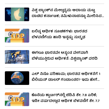
ಸೂಚ್ಯಂಕ
ವಿಶ್ವ ಬ್ಯಾಂಕ್​ನ ಮೇಲ್ಮಧ್ಯಮ ಆದಾಯ ಮಟ್ಟ
ದಾಟಿದ ಕರ್ನಾಟಕ; ತಮಿಳುನಾಡನ್ನೂ ಮೀರಿಸಿದ
ಕರುನಾಡು; ಟಾಪ್-5ನಲ್ಲಿ ದಕ್ಷಿಣ ರಾಜ್ಯಗಳೇ ಹೆಚ್ಚು
ಬಲಿಷ್ಠ ಆರ್ಥಿಕ ಸೂಚಕಗಳು: ಭಾರತದ
ಬೆಳವಣಿಗೆಯ ಹಾದಿ ಇನ್ನಷ್ಟು ಸುದೃಢ
ಈಗಲೂ ಭಾರತವೇ ಅತ್ಯಂತ ವೇಗವಾಗಿ
ಬೆಳೆಯುತ್ತಿರುವ ಆರ್ಥಿಕತೆ: ವಿಶ್ವಬ್ಯಾಂಕ್ ವರದಿ
ಎಲ್ ನಿನೊ ಪರಿಣಾಮ; ಭಾರತದ ಆರ್ಥಿಕತೆಗೆ 1
ಬಿಲಿಯನ್ ಡಾಲರ್ ಗಂಡಾಂತರ? ಇದು ಹೇಗೆ
ಸಾಧ್ಯ?
ಕೊನೆಯ ಕ್ವಾರ್ಟರ್​ನಲ್ಲಿ ಜಿಡಿಪಿ ಶೇ. 7.8 ಏರಿಕೆ;
ಇಡೀ ವರ್ಷದಲ್ಲಾದ ಆರ್ಥಿಕ ಬೆಳವಣಿಗೆ ಶೇ. 7.7