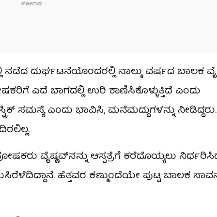
ಲಿ ನಡೆದ ದುರ್ಘಟನೆಯೊಂದರಲ್ಲಿ ನಾಲ್ಕು ವರ್ಷದ ಬಾಲಕ ವೈಷ
ೋಷಕರಿಗೆ ಎದೆ ಭಾಗದಲ್ಲಿ ಉರಿ ಕಾಣಿಸಿಕೊಳ್ಳುತ್ತಿದೆ ಎಂದು
್ರಿಕ್ ಸಮಸ್ಯೆ ಎಂದು ಭಾವಿಸಿ, ಮನೆಮದ್ದುಗಳನ್ನು ನೀಡಿದ್ದರು
ರಲಿಲ್ಲ.
ಷಕರು ವೈಷ್ಣವ್‌ನನ್ನು ಆಸ್ಪತ್ರೆಗೆ ಕರೆದೊಯ್ಯಲು ನಿರ್ಧರಿಸಿ
ಿರೆಳೆದಿದ್ದಾನೆ. ಹೆತ್ತವರ ಕಣ್ಮುಂದೆಯೇ ಪುಟ್ಟ ಬಾಲಕ ಸಾವನ್