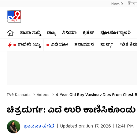
News9
हिन्
ತಾಜಾ ಸುದ್ದಿ
ರಾಜ್ಯ
ಸಿನಿಮಾ
ಕ್ರಿಕೆಟ್​
ಫೋಟೋಗ್ಯಾಲರಿ
ಕಾವೇರಿ ಕಿಚ್ಚು
ವಿಡಿಯೋ
ಹವಾಮಾನ
ಶಾರ್ಟ್ಸ್​
#ಡಿಕೆ ಶಿ
TV9 Kannada
Videos
4-Year-Old Boy Vaishnav Dies From Chest Bu
ಚಿತ್ರದುರ್ಗ: ಎದೆ ಉರಿ ಕಾಣಿಸಿಕೊಂಡ
ಭಾವನಾ ಹೆಗಡೆ
|
Updated on:
Jun 17, 2026 | 12:41 PM