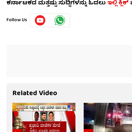
ಕರ್ನಾಟಕದ ಮತ್ತಷ್ಟು ಸುದ್ದಿಗಳನ್ನು ಓದಲು
ಇಲ್ಲಿ ಕ್ಲಿಕ್
Follow Us
Related Video