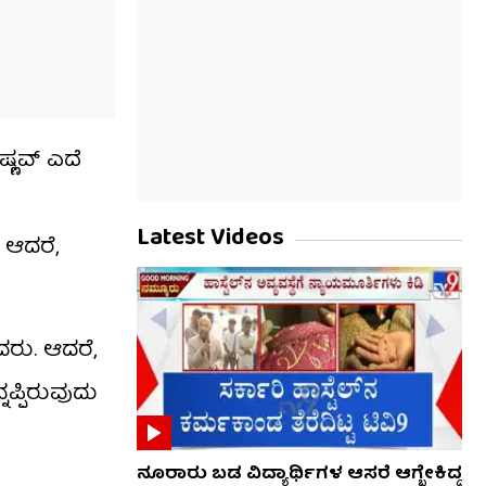
್ಣವ್ ಎದೆ
Latest Videos
. ಆದರೆ,
ದರು. ಆದರೆ,
ನಪ್ಪಿರುವುದು
ನೂರಾರು ಬಡ ವಿದ್ಯಾರ್ಥಿಗಳ ಆಸರೆ ಆಗ್ಬೇಕಿದ್ದ