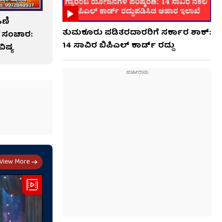
ಿಣಿ
ತುಮಕೂರು ಪಡಿತರದಾರರಿಗೆ ಸರ್ಕಾರ ಶಾಕ್:
ರನ ಸಂಚಾರ:
14 ಸಾವಿರ ಬಿಪಿಎಲ್ ಕಾರ್ಡ್ ರದ್ದು
ಿಷ್ಯ
View More