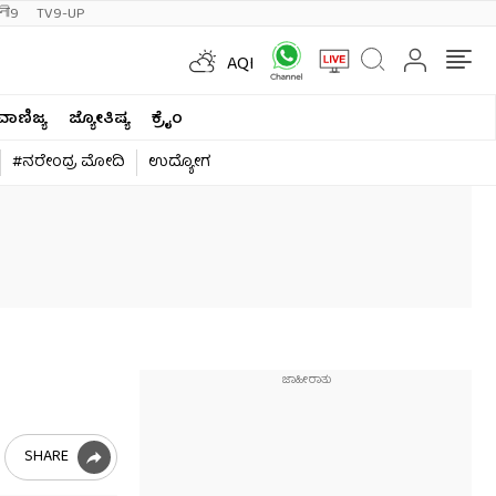
ी9
TV9-UP
AQI
ವಾಣಿಜ್ಯ
ಜ್ಯೋತಿಷ್ಯ
ಕ್ರೈಂ
#ನರೇಂದ್ರ ಮೋದಿ
ಉದ್ಯೋಗ
SHARE