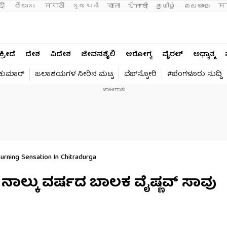
दी 
తెలుగు 
मराठी
ગુજરાતી
বাংলা
ਪੰਜਾਬੀ
தமிழ்
മലയാളം
मन
ಕ್ರೀಡೆ
ದೇಶ
ವಿದೇಶ
ಜೀವನಶೈಲಿ
ಆರೋಗ್ಯ
ವೈರಲ್​
ಅಧ್ಯಾತ್ಮ
ವಕುಮಾರ್​
ಜಲಾಶಯಗಳ ನೀರಿನ ಮಟ್ಟ
ವೆಬ್​ಸ್ಟೋರಿ
#ಬೆಂಗಳೂರು ಸುದ್ದಿ
rning Sensation In Chitradurga
ು ನಾಲ್ಕು ವರ್ಷದ ಬಾಲಕ ವೈಷ್ಣವ್ ಸಾವು