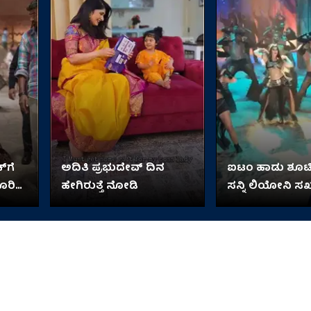
​​ಗೆ
ಅದಿತಿ ಪ್ರಭುದೇವ್ ದಿನ
ಐಟಂ ಹಾಡು ಶೂಟಿಂಗ
ೂರಿಗೆ
ಹೇಗಿರುತ್ತೆ ನೋಡಿ
ಸನ್ನಿ ಲಿಯೋನಿ ಸಖತ್