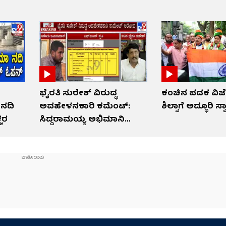
ಭೈರತಿ ಸುರೇಶ್ ವಿರುದ್ಧ
ಕಂಚಿನ ಪದಕ ವಿಜೇತ
 ನದಿ
ಅವಹೇಳನಕಾರಿ ಕಮೆಂಟ್:
ಶಿಲ್ಪಾಗೆ ಅದ್ಧೂರಿ ಸ್
್ಚರ
ಸಿದ್ದರಾಮಯ್ಯ ಅಭಿಮಾನಿ
ಬಂಧನ