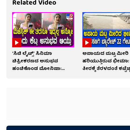
Related Video
‘ಸಿಟಿ ಲೈಟ್ಸ್’ ಸಿನಿಮಾ
ಅಪಾಯದ ಮಟ್ಟ ಮೀರಿ
ಚಿತ್ರೀಕರಣದ ಅನುಭವ
ಹರಿಯುತ್ತಿರುವ ಭೀಮಾ:
ಹಂಚಿಕೊಂಡ ಮೋನಿಷಾ:
ತೀರಕ್ಕೆ ತೆರಳದಂತೆ ಕಟ್ಟೆಚ
ವಿಡಿಯೋ