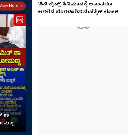
‘ಸಿಟಿ ಲೈಟ್ಸ್’ ಸಿನಿಮಾದಲ್ಲಿ ಅನಾವರಣ
View More
ಆಗಲಿದೆ ಬೆಂಗಳೂರಿನ ಮೆಜೆಸ್ಟಿಕ್ ಲೋಕ
್ ಶಾ
ೋಮಣ್ಣ