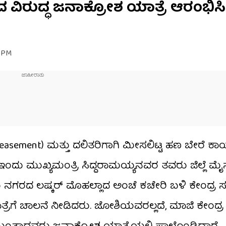
 ವಿರುದ್ಧ ಜನಾಕ್ರೋಶ ಯಾತ್ರೆ ಆರಂಭಿಸಿ
2 PM
peasement) ಮತ್ತು ದಲಿತರಿಗಾಗಿ ಮೀಸಲಿಟ್ಟ ಹಣ ಬೇರೆ ಕಾ
ಇಂದು ಮುಖ್ಯಮಂತ್ರಿ ಸಿದ್ದರಾಮಯ್ಯನವರ ತವರು ಜಿಲ್ಲೆ ಮ
ಗರದ ಲಷ್ಕರ್ ಮೊಹಲ್ಲಾದ ಅಂಚೆ ಕಚೇರಿ ಬಳಿ ಕೇಂದ್ರ ಸಚಿ
ೆ ಚಾಲನೆ ನೀಡಿದರು. ಜೋಶಿಯವರಲ್ಲದೆ, ಮಾಜಿ ಕೇಂದ್ರ 