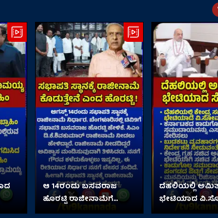
ಯಾದ
ಆ 14ರಂದು ಬಸವರಾಜ
ದೆಹಲಿಯಲ್ಲಿ ಅಮಿತ
ಹೊರಟ್ಟಿ ರಾಜೀನಾಮೆಗೆ
ಭೇಟಿಯಾದ ವಿ.ಸ
ನಿರ್ಧಾರ