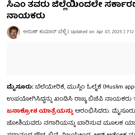
ಸಿಎಂ ತವರು ಜಿಲ್ಲೆಯಿಂದಲೇ ಸರ್ಕಾರದ
seconds
of
ನಾಯಕರು
3
minutes,
23
seconds
Volume
ಅರುಣ್​ ಕುಮಾರ್​ ಬೆಳ್ಳಿ
|
Updated on:
Apr 07, 2025 | 7:1
0%
ಮೈಸೂರು:
ಬೆಲೆಯೇರಿಕೆ, ಮುಸ್ಲಿಂ ಓಲೈಕೆ (Muslim ap
ಉಪಯೋಗಿಸಿದ್ದನ್ನು ಖಂಡಿಸಿ ರಾಜ್ಯ ಬಿಜೆಪಿ ನಾಯಕರು 
ಜನಾಕ್ರೋಶ ಯಾತ್ರೆಯನ್ನು
ಆರಂಭಿಸಿದರು. ಮೈಸೂರು ನ
ಜೋಶಿಯವರು ನಗಾರಿಯನ್ನು ಬಾರಿಸುವ ಮೂಲಕ ಯಾತ್ರೆಗ