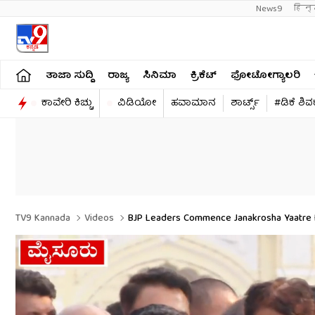
News9
हिन्
ತಾಜಾ ಸುದ್ದಿ
ರಾಜ್ಯ
ಸಿನಿಮಾ
ಕ್ರಿಕೆಟ್​
ಫೋಟೋಗ್ಯಾಲರಿ
ಕಾವೇರಿ ಕಿಚ್ಚು
ವಿಡಿಯೋ
ಹವಾಮಾನ
ಶಾರ್ಟ್ಸ್​
#ಡಿಕೆ ಶಿ
TV9 Kannada
Videos
BJP Leaders Commence Janakrosha Yaatre F