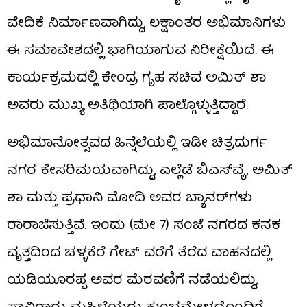
ವೇದಿಕೆ ನಿರ್ಮಾಣವಾಗಿದ್ದು, ಲಕ್ಷಾಂತರ ಅಭಿಮಾನಿಗಳು
ಈ ಸಮಾವೇಶದಲ್ಲಿ ಭಾಗಿಯಾಗುವ ನಿರೀಕ್ಷೆಯಿದೆ. ಈ
ಕಾರ್ಯಕ್ರಮದಲ್ಲಿ ಕೇಂದ್ರ ಗೃಹ ಸಚಿವ ಅಮಿತ್ ಶಾ
ಅವರು ಮುಖ್ಯ ಅತಿಥಿಯಾಗಿ ಪಾಲ್ಗೊಳ್ಳುತ್ತಿದ್ದಾರೆ.
ಅಭಿಮಾನೋತ್ಸವದ ಹಿನ್ನೆಲೆಯಲ್ಲಿ ಇಡೀ ಚಿತ್ರದುರ್ಗ
ನಗರ ಕೇಸರಿಮಯವಾಗಿದ್ದು, ಎಲ್ಲೆಡೆ ಬಿಎಸ್​ವೈ, ಅಮಿತ್
ಶಾ ಮತ್ತು ಪ್ರಧಾನಿ ಮೋದಿ ಅವರ ಬ್ಯಾನರ್‌ಗಳು
ರಾರಾಜಿಸುತ್ತಿವೆ. ಇಂದು (ಮೇ 7) ಸಂಜೆ ನಗರದ ಕನಕ
ವೃತ್ತದಿಂದ ಚಳ್ಳಕೆರೆ ಗೇಟ್ ವರೆಗೆ ತೆರೆದ ವಾಹನದಲ್ಲಿ
ಯಡಿಯೂರಪ್ಪ ಅವರ ಮೆರವಣಿಗೆ ನಡೆಯಲಿದ್ದು,