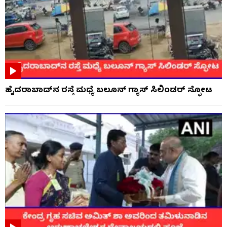
ಹೈದರಾಬಾದ್​ನ ರಸ್ತೆ ಮಧ್ಯೆ ಬಲೂನ್ ಗ್ಯಾಸ್ ಸಿಲಿಂಡರ್ ಸ್ಫೋಟ