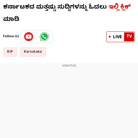
ಕರ್ನಾಟಕದ ಮತ್ತಷ್ಟು ಸುದ್ದಿಗಳನ್ನು ಓದಲು
ಇಲ್ಲಿ ಕ್ಲಿಕ್
ಮಾಡಿ
TV
LIVE
Follow Us
BJP
Karnataka