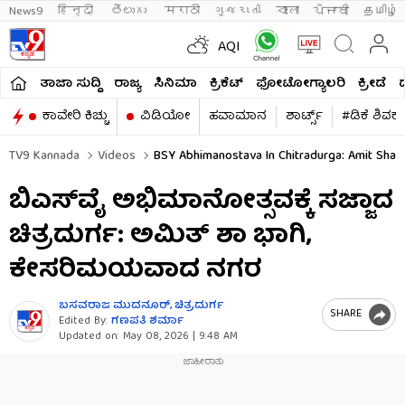
News9
हिन्दी 
తెలుగు 
मराठी
ગુજરાતી
বাংলা
ਪੰਜਾਬੀ
தமிழ்
AQI
ತಾಜಾ ಸುದ್ದಿ
ರಾಜ್ಯ
ಸಿನಿಮಾ
ಕ್ರಿಕೆಟ್​
ಫೋಟೋಗ್ಯಾಲರಿ
ಕ್ರೀಡೆ
ಕಾವೇರಿ ಕಿಚ್ಚು
ವಿಡಿಯೋ
ಹವಾಮಾನ
ಶಾರ್ಟ್ಸ್​
#ಡಿಕೆ ಶಿವಕ
TV9 Kannada
Videos
BSY Abhimanostava In Chitradurga: Amit Shah 
ಬಿಎಸ್​ವೈ ಅಭಿಮಾನೋತ್ಸವಕ್ಕೆ ಸಜ್ಜಾದ
ಚಿತ್ರದುರ್ಗ: ಅಮಿತ್ ಶಾ ಭಾಗಿ,
ಕೇಸರಿಮಯವಾದ ನಗರ
ಬಸವರಾಜ ಮುದನೂರ್, ಚಿತ್ರದುರ್ಗ
SHARE
Edited By:
ಗಣಪತಿ ಶರ್ಮಾ
Updated on:
May 08, 2026 | 9:48 AM