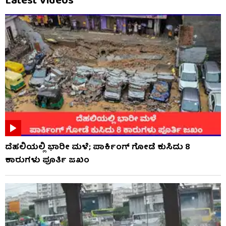
Latest Videos
ದೆಹಲಿಯಲ್ಲಿ ಭಾರೀ ಮಳೆ; ಪಾರ್ಕಿಂಗ್ ಗೋಡೆ ಕುಸಿದು 8
ಕಾರುಗಳು ಪೂರ್ತಿ ಜಖಂ