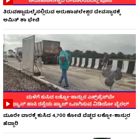
ತಿರುವಣ್ಣಾಮಲೈನಲ್ಲಿರುವ ಅರುಣಾಚಲೇಶ್ವರ ದೇವಸ್ಥಾನಕ್ಕೆ
ಅಮಿತ್ ಶಾ ಭೇಟಿ
ಮೂರೇ ವಾರಕ್ಕೆ ಕುಸಿದ 4,700 ಕೋಟಿ ವೆಚ್ಚದ ಲಕ್ನೋ-ಕಾನ್ಪುರ
ಹೆದ್ದಾರಿ