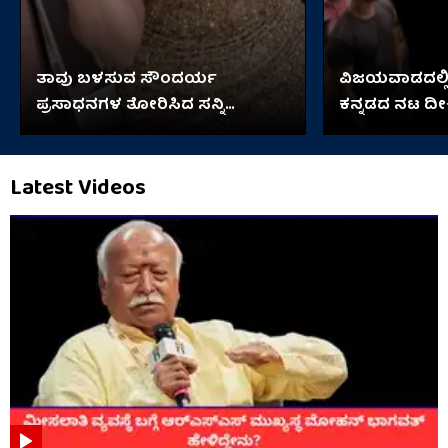
ತಾವು ಬಳಸುವ ಸೌಂದರ್ಯ
ವಿಜಯವಾಡದಲ್ಲಿ
ಪ್ರಸಾಧನಗಳ ತೋರಿಸಿದ ಸನ್ನಿ
ಕನ್ನಡದ ನಟ ದೀಕ್ಷ
ಲಿಯೋನಿ
Latest Videos