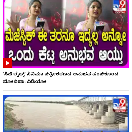
‘ಸಿಟಿ ಲೈಟ್ಸ್’ ಸಿನಿಮಾ ಚಿತ್ರೀಕರಣದ ಅನುಭವ ಹಂಚಿಕೊಂಡ
ಮೋನಿಷಾ: ವಿಡಿಯೋ