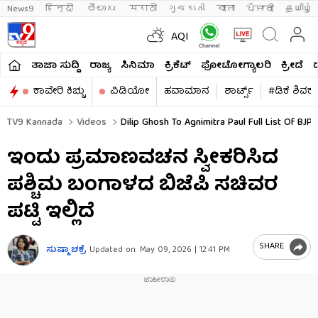
News9
हिन्दी 
తెలుగు 
मराठी
ગુજરાતી
বাংলা
ਪੰਜਾਬੀ
தமிழ்
AQI
ತಾಜಾ ಸುದ್ದಿ
ರಾಜ್ಯ
ಸಿನಿಮಾ
ಕ್ರಿಕೆಟ್​
ಫೋಟೋಗ್ಯಾಲರಿ
ಕ್ರೀಡೆ
ಕಾವೇರಿ ಕಿಚ್ಚು
ವಿಡಿಯೋ
ಹವಾಮಾನ
ಶಾರ್ಟ್ಸ್​
#ಡಿಕೆ ಶಿವಕ
TV9 Kannada
Videos
Dilip Ghosh To Agnimitra Paul Full List Of BJ
ಇಂದು ಪ್ರಮಾಣವಚನ ಸ್ವೀಕರಿಸಿದ
ಪಶ್ಚಿಮ ಬಂಗಾಳದ ಬಿಜೆಪಿ ಸಚಿವರ
ಪಟ್ಟಿ ಇಲ್ಲಿದೆ
SHARE
ಸುಷ್ಮಾ ಚಕ್ರೆ
Updated on:
May 09, 2026 | 12:41 PM