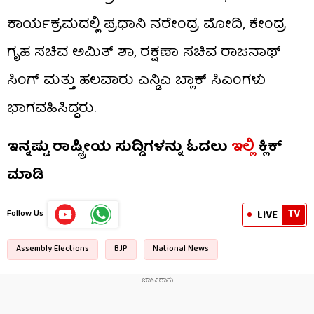
ಕಾರ್ಯಕ್ರಮದಲ್ಲಿ ಪ್ರಧಾನಿ ನರೇಂದ್ರ ಮೋದಿ, ಕೇಂದ್ರ
ಗೃಹ ಸಚಿವ ಅಮಿತ್ ಶಾ, ರಕ್ಷಣಾ ಸಚಿವ ರಾಜನಾಥ್
ಸಿಂಗ್ ಮತ್ತು ಹಲವಾರು ಎನ್ಡಿಎ ಬ್ಲಾಕ್ ಸಿಎಂಗಳು
ಭಾಗವಹಿಸಿದ್ದರು.
ಇನ್ನಷ್ಟು ರಾಷ್ಟ್ರೀಯ ಸುದ್ದಿಗಳನ್ನು ಓದಲು
ಇಲ್ಲಿ
ಕ್ಲಿಕ್
ಮಾಡಿ
TV
LIVE
Follow Us
Assembly Elections
BJP
National News