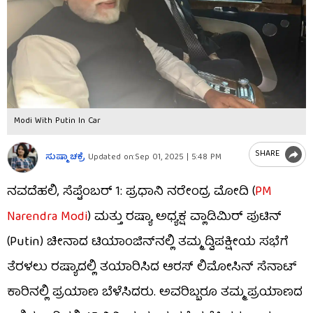
Modi With Putin In Car
SHARE
ಸುಷ್ಮಾ ಚಕ್ರೆ
Updated on:
Sep 01, 2025 | 5:48 PM
ನವದೆಹಲಿ, ಸೆಪ್ಟೆಂಬರ್ 1: ಪ್ರಧಾನಿ ನರೇಂದ್ರ ಮೋದಿ (
PM
Narendra Modi
) ಮತ್ತು ರಷ್ಯಾ ಅಧ್ಯಕ್ಷ ವ್ಲಾಡಿಮಿರ್ ಪುಟಿನ್
(Putin) ಚೀನಾದ ಟಿಯಾಂಜಿನ್‌ನಲ್ಲಿ ತಮ್ಮ ದ್ವಿಪಕ್ಷೀಯ ಸಭೆಗೆ
ತೆರಳಲು ರಷ್ಯಾದಲ್ಲಿ ತಯಾರಿಸಿದ ಆರಸ್ ಲಿಮೋಸಿನ್ ಸೆನಾಟ್
ಕಾರಿನಲ್ಲಿ ಪ್ರಯಾಣ ಬೆಳೆಸಿದರು. ಅವರಿಬ್ಬರೂ ತಮ್ಮ ಪ್ರಯಾಣದ