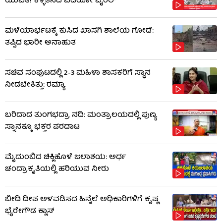
ಯುವತಿ! ಕಳ್ಳತನದ ವಿಡಿಯೋ ವೈರಲ್
ಮಳೆಯಾರ್ಭಟಕ್ಕೆ ಕುಸಿದ ಖಾಸಗಿ ಶಾಲೆಯ ಗೋಡೆ:
ತಪ್ಪಿದ ಭಾರೀ ಅನಾಹುತ
ಸಚಿವ ಸಂಪುಟದಲ್ಲಿ 2-3 ಮಹಿಳಾ ಶಾಸಕರಿಗೆ ಸ್ಥಾನ
ನೀಡಬೇಕಿತ್ತು: ರಮ್ಯಾ
ಬರಿದಾದ ತುಂಗಭದ್ರಾ ನದಿ: ಮಂತ್ರಾಲಯದಲ್ಲಿ ಪುಣ್ಯ
ಸ್ನಾನಕ್ಕೂ ಭಕ್ತರ ಪರದಾಟ
ಮೈದುಂಬಿದ ಚಿಕ್ಲಿಹೊಳೆ ಜಲಾಶಯ: ಅರ್ಧ
ಚಂದ್ರಾಕೃತಿಯಲ್ಲಿ ಹರಿಯುವ ನೀರು
ಬೀದಿ ದೀಪ ಅಳವಡಿಸದ ಹಿನ್ನೆಲೆ ಅಧಿಕಾರಿಗಳಿಗೆ ಕೃಷ್ಣ
ಭೈರೇಗೌಡ ಕ್ಲಾಸ್​​