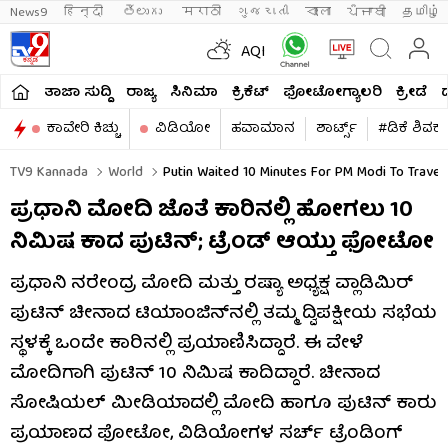
News9
हिन्दी 
తెలుగు 
मराठी
ગુજરાતી
বাংলা
ਪੰਜਾਬੀ
தமிழ்
AQI
ತಾಜಾ ಸುದ್ದಿ
ರಾಜ್ಯ
ಸಿನಿಮಾ
ಕ್ರಿಕೆಟ್​
ಫೋಟೋಗ್ಯಾಲರಿ
ಕ್ರೀಡೆ
ಕಾವೇರಿ ಕಿಚ್ಚು
ವಿಡಿಯೋ
ಹವಾಮಾನ
ಶಾರ್ಟ್ಸ್​
#ಡಿಕೆ ಶಿವಕ
TV9 Kannada
World
Putin Waited 10 Minutes For PM Modi To Travel
ಪ್ರಧಾನಿ ಮೋದಿ ಜೊತೆ ಕಾರಿನಲ್ಲಿ ಹೋಗಲು 10
ನಿಮಿಷ ಕಾದ ಪುಟಿನ್; ಟ್ರೆಂಡ್ ಆಯ್ತು ಫೋಟೋ
ಪ್ರಧಾನಿ ನರೇಂದ್ರ ಮೋದಿ ಮತ್ತು ರಷ್ಯಾ ಅಧ್ಯಕ್ಷ ವ್ಲಾಡಿಮಿರ್
ಪುಟಿನ್ ಚೀನಾದ ಟಿಯಾಂಜಿನ್‌ನಲ್ಲಿ ತಮ್ಮ ದ್ವಿಪಕ್ಷೀಯ ಸಭೆಯ
ಸ್ಥಳಕ್ಕೆ ಒಂದೇ ಕಾರಿನಲ್ಲಿ ಪ್ರಯಾಣಿಸಿದ್ದಾರೆ. ಈ ವೇಳೆ
ಮೋದಿಗಾಗಿ ಪುಟಿನ್ 10 ನಿಮಿಷ ಕಾದಿದ್ದಾರೆ. ಚೀನಾದ
ಸೋಷಿಯಲ್ ಮೀಡಿಯಾದಲ್ಲಿ ಮೋದಿ ಹಾಗೂ ಪುಟಿನ್ ಕಾರು
ಪ್ರಯಾಣದ ಫೋಟೋ, ವಿಡಿಯೋಗಳ ಸರ್ಚ್ ಟ್ರೆಂಡಿಂಗ್​​