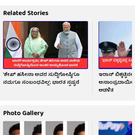
Related Stories
'ಶೇಖ್ ಹಸೀನಾ ಅವರ ಸುದ್ದಿಗೋಷ್ಠಿಗೂ
ಇರಾನ್ ಬಿಕ್ಕಟ್ಟಿನಲ್ಲ
ನಮಗೂ ಸಂಬಂಧವಿಲ್ಲ'; ಭಾರತ ಸ್ಪಷ್ಟನೆ
ಅಸಾಂಪ್ರದಾಯಿಕ ಹ
ಆಡಳಿತ
Photo Gallery