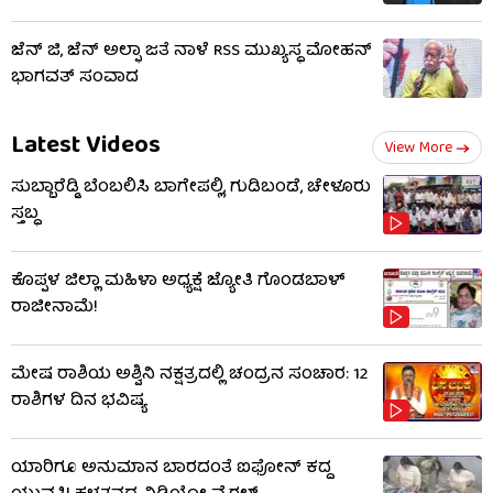
ಜೆನ್ ಜಿ, ಜೆನ್ ಅಲ್ಫಾ ಜತೆ ನಾಳೆ RSS ಮುಖ್ಯಸ್ಥ ಮೋಹನ್
ಭಾಗವತ್ ಸಂವಾದ
Latest Videos
View More
ಸುಬ್ಬಾರೆಡ್ಡಿ ಬೆಂಬಲಿಸಿ ಬಾಗೇಪಲ್ಲಿ, ಗುಡಿಬಂಡೆ, ಚೇಳೂರು
ಸ್ತಬ್ಧ
ಕೊಪ್ಪಳ ಜಿಲ್ಲಾ ಮಹಿಳಾ ಅಧ್ಯಕ್ಷೆ ಜ್ಯೋತಿ ಗೊಂಡಬಾಳ್
ರಾಜೀನಾಮೆ!
ಮೇಷ ರಾಶಿಯ ಅಶ್ವಿನಿ ನಕ್ಷತ್ರದಲ್ಲಿ ಚಂದ್ರನ ಸಂಚಾರ: 12
ರಾಶಿಗಳ ದಿನ ಭವಿಷ್ಯ
ಯಾರಿಗೂ ಅನುಮಾನ ಬಾರದಂತೆ ಐಫೋನ್ ಕದ್ದ