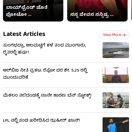
ಬಾಯ್​​ಫ್ರೆಂಡ್ ಜೊತೆ
ಫೋಟೋ ...
ನನ್ನ ಜೀವನ ನನ್ನಿಷ್ಟ, ...
Latest Articles
View More
ತುಂಗಭದ್ರಾ, ಆಲಮಟ್ಟಿಗೆ ಕಳೆ ತಂದ ಮುಂಗಾರು,
ರೈತರಲ್ಲಿ ಹರ್ಷ!
ಆರ್‌ಬಿಐ ನೀತಿ ಪ್ರಕಟ: ರೆಪೋ ದರ ಶೇ. 5.25 ರಲ್ಲಿ
ಮುಂದುವರಿಕೆ
ಮೆಕಲಂ ತಲೆದಂಡಕ್ಕೆ ನಾನೇ ಕಾರಣ: ಬೆನ್ ಸ್ಟೋಕ್ಸ್!
LPL ನಲ್ಲಿ ತಂಡ ಖರೀದಿಸಿದ ಝಹೀರ್ ಖಾನ್!