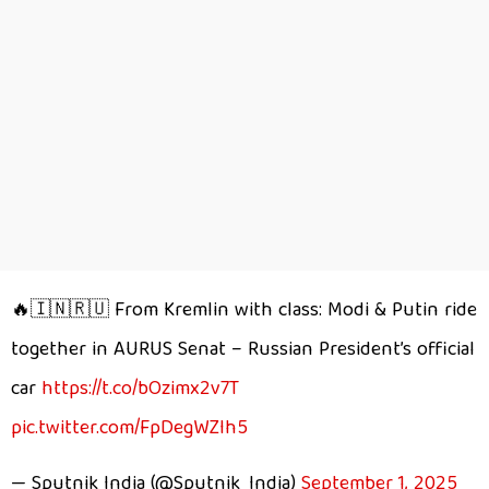
🔥🇮🇳🇷🇺 From Kremlin with class: Modi & Putin ride
together in AURUS Senat – Russian President’s official
car
https://t.co/bOzimx2v7T
pic.twitter.com/FpDegWZIh5
— Sputnik India (@Sputnik_India)
September 1, 2025