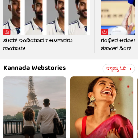
ಟೀಮ್ ಇಂಡಿಯಾದ 7 ಆಟಗಾರರು
ಗಂಭೀರ ಆರೋಪ ಹ
ಗಾಯಾಳು!
ಶಶಾಂಕ್ ಸಿಂಗ್
Kannada Webstories
ಇನ್ನಷ್ಟು ಓದಿ