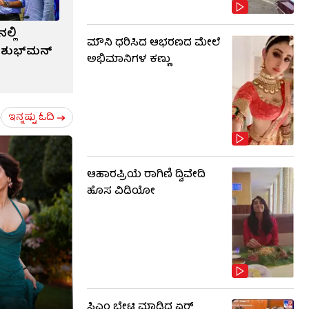
ಲ್ಲಿ
ಮೌನಿ ಧರಿಸಿದ ಆಭರಣದ ಮೇಲೆ
ರೆ ಶುಭ್​ಮನ್
ಅಭಿಮಾನಿಗಳ ಕಣ್ಣು
ಇನ್ನಷ್ಟು ಓದಿ
ಆಹಾರಪ್ರಿಯೆ ರಾಗಿಣಿ ದ್ವಿವೇದಿ
ಹೊಸ ವಿಡಿಯೋ
ಸಿಎಂ ಭೇಟಿ ಮಾಡಿದ ಏರ್