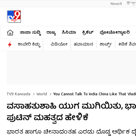
News9
हिन्
ತಾಜಾ ಸುದ್ದಿ
ರಾಜ್ಯ
ಸಿನಿಮಾ
ಕ್ರಿಕೆಟ್​
ಫೋಟೋಗ್ಯಾಲರಿ
ಕಾವೇರಿ ಕಿಚ್ಚು
ವಿಡಿಯೋ
ಹವಾಮಾನ
ಶಾರ್ಟ್ಸ್​
#ಡಿಕೆ ಶಿ
TV9 Kannada
World
You Cannot Talk To India China Like That Vla
ವಸಾಹತುಶಾಹಿ ಯುಗ ಮುಗಿಯಿತು, ಭಾರತ ದೈ
ಪುಟಿನ್ ಮಹತ್ವದ ಹೇಳಿಕೆ
ಭಾರತ ಹಾಗೂ ಚೀನಾದಂತಹ ಎರಡು ದೊಡ್ಡ ಆರ್ಥಿಕ ದೈತ್