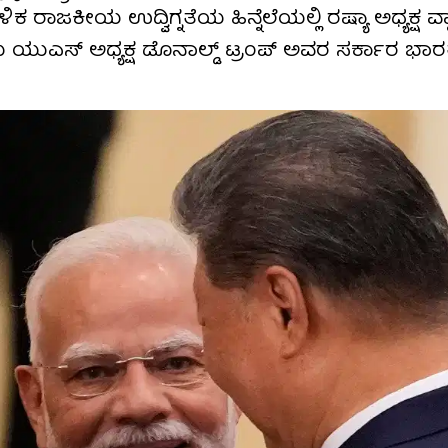
ಳಿಕ ರಾಜಕೀಯ ಉದ್ವಿಗ್ನತೆಯ ಹಿನ್ನೆಲೆಯಲ್ಲಿ ರಷ್ಯಾ ಅಧ್ಯಕ್ಷ ವ್
ಂದು ಯುಎಸ್ ಅಧ್ಯಕ್ಷ ಡೊನಾಲ್ಡ್ ಟ್ರಂಪ್ ಅವರ ಸರ್ಕಾರ ಭ