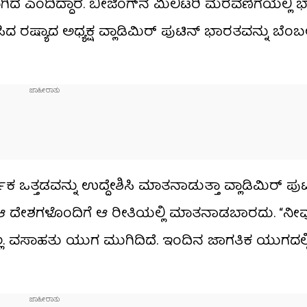
ದೆ ಎಂದಿದ್ದಾರೆ. ಬೀಜಿಂಗ್‌ನ ಮಿಲಿಟರಿ ಮೆರವಣಿಗೆಯಲ್ಲಿ 
ಿದ ರಷ್ಯಾದ ಅಧ್ಯಕ್ಷ ವ್ಲಾಡಿಮಿರ್ ಪುಟಿನ್ ಭಾರತವನ್ನು ಬೆಂಬ
 ಒತ್ತಡವನ್ನು ಉದ್ದೇಶಿಸಿ ಮಾತನಾಡುತ್ತಾ ವ್ಲಾಡಿಮಿರ್ ಪುಟ
ರೂ ಆ ದೇಶಗಳೊಂದಿಗೆ ಆ ರೀತಿಯಲ್ಲಿ ಮಾತನಾಡಬಾರದು. “ನೀ
. ವಸಾಹತು ಯುಗ ಮುಗಿದಿದೆ. ಇಂದಿನ ಜಾಗತಿಕ ಯುಗದಲ್ಲಿ