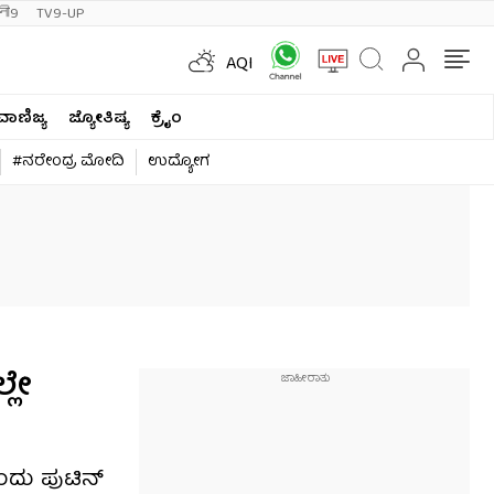
ी9
TV9-UP
AQI
ವಾಣಿಜ್ಯ
ಜ್ಯೋತಿಷ್ಯ
ಕ್ರೈಂ
#ನರೇಂದ್ರ ಮೋದಿ
ಉದ್ಯೋಗ
್ಲೇ
ಂದು ಪುಟಿನ್