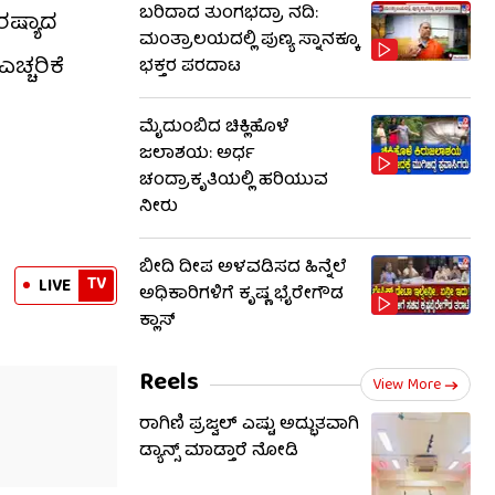
ಬರಿದಾದ ತುಂಗಭದ್ರಾ ನದಿ:
ರಷ್ಯಾದ
ಮಂತ್ರಾಲಯದಲ್ಲಿ ಪುಣ್ಯ ಸ್ನಾನಕ್ಕೂ
ಚ್ಚರಿಕೆ
ಭಕ್ತರ ಪರದಾಟ
ಮೈದುಂಬಿದ ಚಿಕ್ಲಿಹೊಳೆ
ಜಲಾಶಯ: ಅರ್ಧ
ಚಂದ್ರಾಕೃತಿಯಲ್ಲಿ ಹರಿಯುವ
ನೀರು
ಬೀದಿ ದೀಪ ಅಳವಡಿಸದ ಹಿನ್ನೆಲೆ
TV
LIVE
ಅಧಿಕಾರಿಗಳಿಗೆ ಕೃಷ್ಣ ಭೈರೇಗೌಡ
ಕ್ಲಾಸ್​​
Reels
View More
ರಾಗಿಣಿ ಪ್ರಜ್ವಲ್ ಎಷ್ಟು ಅದ್ಭುತವಾಗಿ
ಡ್ಯಾನ್ಸ್ ಮಾಡ್ತಾರೆ ನೋಡಿ