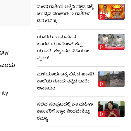
ಮೇಷ ರಾಶಿಯ ಅಶ್ವಿನಿ ನಕ್ಷತ್ರದಲ್ಲಿ
ಚಂದ್ರನ ಸಂಚಾರ: 12 ರಾಶಿಗಳ
ದಿನ ಭವಿಷ್ಯ
ಯಾರಿಗೂ ಅನುಮಾನ
ಬಾರದಂತೆ ಐಫೋನ್ ಕದ್ದ
ಯುವತಿ! ಕಳ್ಳತನದ ವಿಡಿಯೋ
ಗತಿಕ
ವೈರಲ್
 ಎಂದು
ಮಳೆಯಾರ್ಭಟಕ್ಕೆ ಕುಸಿದ ಖಾಸಗಿ
ಶಾಲೆಯ ಗೋಡೆ: ತಪ್ಪಿದ ಭಾರೀ
ಅನಾಹುತ
rity
ಸಚಿವ ಸಂಪುಟದಲ್ಲಿ 2-3 ಮಹಿಳಾ
ಶಾಸಕರಿಗೆ ಸ್ಥಾನ ನೀಡಬೇಕಿತ್ತು:
ರಮ್ಯಾ