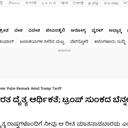
दी 
తెలుగు 
मराठी
ગુજરાતી
বাংলা
ਪੰਜਾਬੀ
தமிழ்
മലയാളം
मन
ಕ್ರೀಡೆ
ದೇಶ
ವಿದೇಶ
ಜೀವನಶೈಲಿ
ಆರೋಗ್ಯ
ವೈರಲ್​
ಅಧ್ಯಾತ್ಮ
ವಕುಮಾರ್​
ಜಲಾಶಯಗಳ ನೀರಿನ ಮಟ್ಟ
ವೆಬ್​ಸ್ಟೋರಿ
#ಬೆಂಗಳೂರು ಸುದ್ದಿ
dimir Putin Remark Amid Trump Tariff
ತ್ಯ ಆರ್ಥಿಕತೆ; ಟ್ರಂಪ್ ಸುಂಕದ ಬೆನ್ನಲ
ಯ ರಾಷ್ಟ್ರಗಳೊಂದಿಗೆ ನೀವು ಆ ರೀತಿ ಮಾತನಾಡಬಾರದು ಎ