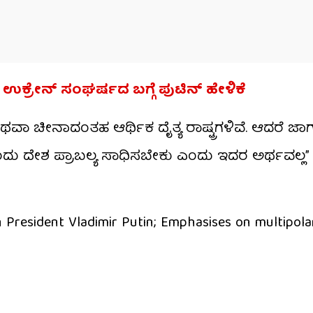
ಿದ್ಧ; ಉಕ್ರೇನ್ ಸಂಘರ್ಷದ ಬಗ್ಗೆ ಪುಟಿನ್ ಹೇಳಿಕೆ
ಅಥವಾ ಚೀನಾದಂತಹ ಆರ್ಥಿಕ ದೈತ್ಯ ರಾಷ್ಟ್ರಗಳಿವೆ. ಆದರೆ ಜಾ
ೇಶ ಪ್ರಾಬಲ್ಯ ಸಾಧಿಸಬೇಕು ಎಂದು ಇದರ ಅರ್ಥವಲ್ಲ”
 President Vladimir Putin; Emphasises on multipola