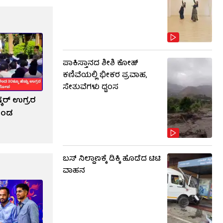
ಪಾಕಿಸ್ತಾನದ ಶೀಶಿ ಕೋಹ್
ಕಣಿವೆಯಲ್ಲಿ ಭೀಕರ ಪ್ರವಾಹ,
ಸೇತುವೆಗಳು ಧ್ವಂಸ
ಷ್ಕರ್ ಉಗ್ರರ
ಕೊಂಡ
ಬಸ್​​ ನಿಲ್ದಾಣಕ್ಕೆ ಡಿಕ್ಕಿ ಹೊಡೆದ ಟಿಟಿ
ವಾಹನ