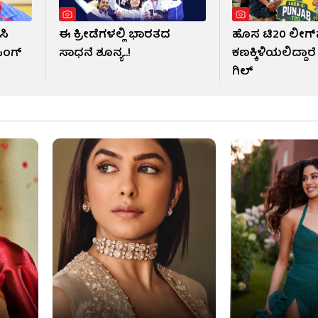
ಸಿ
ಈ ಕ್ರೀಡೆಗಳಲ್ಲಿ ಭಾರತದ
ಹೊಸ ಟಿ20 ಲೀಗ್​ನ
ಿಂಗ್
ಸಾಧನೆ ಶೂನ್ಯ..!
ಕಣಕ್ಕಿಳಿಯಲಿದ್ದಾ
ಗಿಲ್