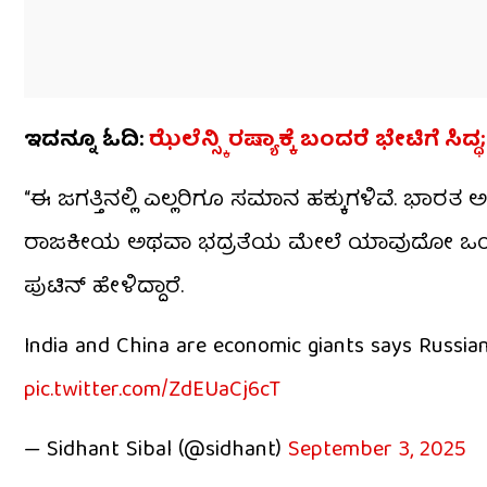
ಇದನ್ನೂ ಓದಿ:
ಝೆಲೆನ್ಸ್ಕಿ ರಷ್ಯಾಕ್ಕೆ ಬಂದರೆ ಭೇಟಿಗೆ ಸ
“ಈ ಜಗತ್ತಿನಲ್ಲಿ ಎಲ್ಲರಿಗೂ ಸಮಾನ ಹಕ್ಕುಗಳಿವೆ. ಭಾರತ 
ರಾಜಕೀಯ ಅಥವಾ ಭದ್ರತೆಯ ಮೇಲೆ ಯಾವುದೋ ಒಂದು ದ
ಪುಟಿನ್ ಹೇಳಿದ್ದಾರೆ.
India and China are economic giants says Russian
pic.twitter.com/ZdEUaCj6cT
— Sidhant Sibal (@sidhant)
September 3, 2025