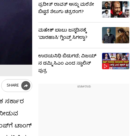
ಪ್ರದೀತ್ ರಾವತ್ ಅನ್ನು ಮರೆತೇ
ಬಿಟ್ಟಿತೆ ತೆಲುಗು ಚಿತ್ರರಂಗ?
ಮಹೇಶ್ ಬಾಬು ಜನ್ಮದಿನಕ್ಕೆ
'ವಾರಣಾಸಿ' ಗ್ಲಿಂಪ್ಸ್ ಸಿಗಲ್ವಾ?
ಉದಯನಿಧಿ ಬಿಡುಗಡೆ; ವಿಜಯ್​​
ನ ಡಮ್ಮಿ ಸಿಎಂ ಎಂದ ಸ್ಟಾಲಿನ್
ಪುತ್ರ
SHARE
ಕ ಸರ್ಕಾರ
ೆ ನೀಡುವ
ಂಪ್​ಗೆ ಟಾಂಗ್