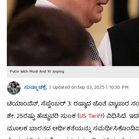
Putin With Modi And Xi Jinping
ಸುಷ್ಮಾ ಚಕ್ರೆ
|
Updated on:
Sep 03, 2025 | 10:30 PM
ಟಿಯಾಂಜಿನ್, ಸೆಪ್ಟೆಂಬರ್ 3: ರಷ್ಯಾದ ಜೊತೆ ವ್ಯಾಪ
ಶೇ. 25ರಷ್ಟು ಹೆಚ್ಚುವರಿ ಸುಂಕ (
US Tariff
) ವಿಧಿಸಿದೆ. 
ಮೂಲಕ ಭಾರತದ ಆರ್ಥಿಕತೆಯನ್ನು ಸಮರ್ಥಿಸಿಕೊಂಡಿದ್ದಾರೆ. 