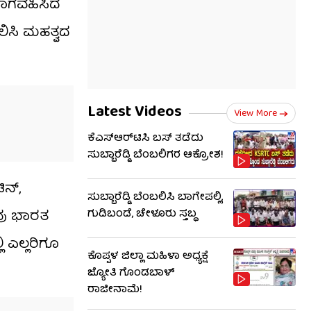
ಭಾಗವಹಿಸಿದ
ಲಿಸಿ ಮಹತ್ವದ
Latest Videos
View More
ಕೆಎಸ್​ಆರ್​ಟಿಸಿ ಬಸ್​ ತಡೆದು
ಸುಬ್ಬಾರೆಡ್ಡಿ ಬೆಂಬಲಿಗರ ಆಕ್ರೋಶ!
ಿನ್,
ಸುಬ್ಬಾರೆಡ್ಡಿ ಬೆಂಬಲಿಸಿ ಬಾಗೇಪಲ್ಲಿ,
ವು ಭಾರತ
ಗುಡಿಬಂಡೆ, ಚೇಳೂರು ಸ್ತಬ್ಧ
 ಎಲ್ಲರಿಗೂ
ಕೊಪ್ಪಳ ಜಿಲ್ಲಾ ಮಹಿಳಾ ಅಧ್ಯಕ್ಷೆ
ಜ್ಯೋತಿ ಗೊಂಡಬಾಳ್
ರಾಜೀನಾಮೆ!