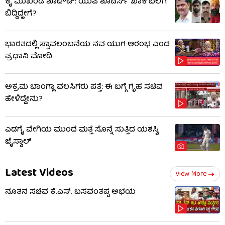
ಕೈ ಮುಖಂಡ ಶೂಟೌಟ್: ಯುಪಿ ಶೂಟರ್ಸ್​ ಖಾಕಿ ಬಲೆಗೆ
ಬಿದ್ದಿದ್ಹೇಗೆ?
ಭಾರತದಲ್ಲಿ ಸ್ವಾವಲಂಬನೆಯ ನವ ಯುಗ ಆರಂಭ ಎಂದ
ಪ್ರಧಾನಿ ಮೋದಿ
ಅಕ್ರಮ ಬಾಂಗ್ಲಾ ವಲಸಿಗರು ಪತ್ತೆ: ಈ ಬಗ್ಗೆ ಗೃಹ ಸಚಿವ
ಹೇಳಿದ್ದೇನು?
ಎಡಗೈ ವೇಗಿಯ ಮುಂದೆ ಮತ್ತೆ ಸೊನ್ನೆ ಸುತ್ತಿದ ಯಶಸ್ವಿ
ಜೈಸ್ವಾಲ್
Latest Videos
View More
ನೂತನ ಸಚಿವ ಕೆ.ಎಸ್. ಬಸವಂತಪ್ಪ ಅಭಯ