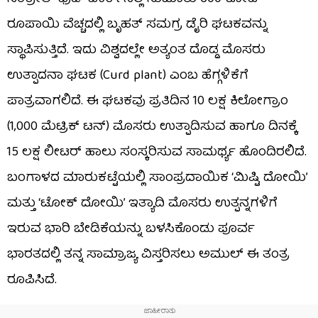
ರೂಪಾಯಿ ವೆಚ್ಚದಲ್ಲಿ ಬೃಹತ್ ಸಮಗ್ರ ಡೈರಿ ಘಟಕವನ್ನು
ಸ್ಥಾಪಿಸುತ್ತಿದೆ. ಇದು ವಿಶ್ವದಲ್ಲೇ ಅತ್ಯಂತ ದೊಡ್ಡ ಮೊಸರು
ಉತ್ಪಾದನಾ ಘಟಕ (Curd plant) ಎಂಬ ಹೆಗ್ಗಳಿಕೆಗೆ
ಪಾತ್ರವಾಗಲಿದೆ. ಈ ಘಟಕವು ಪ್ರತಿದಿನ 10 ಲಕ್ಷ ಕಿಲೋಗ್ರಾಂ
(1,000 ಮೆಟ್ರಿಕ್ ಟನ್) ಮೊಸರು ಉತ್ಪಾದಿಸುವ ಹಾಗೂ ದಿನಕ್ಕೆ
15 ಲಕ್ಷ ಲೀಟರ್ ಹಾಲು ಸಂಸ್ಕರಿಸುವ ಸಾಮರ್ಥ್ಯ ಹೊಂದಿರಲಿದೆ.
ಬಂಗಾಳದ ಮಾರುಕಟ್ಟೆಯಲ್ಲಿ ಸಾಂಪ್ರದಾಯಿಕ ‘ಮಿಷ್ಟಿ ದೋಯಿ’
ಮತ್ತು ‘ಟೋಕ್ ದೋಯಿ’ ಇತ್ಯಾದಿ ಮೊಸರು ಉತ್ಪನ್ನಗಳಿಗೆ
ಇರುವ ಭಾರಿ ಬೇಡಿಕೆಯನ್ನು ಬಳಸಿಕೊಂಡು ಪೂರ್ವ
ಭಾರತದಲ್ಲಿ ತನ್ನ ಸಾಮ್ರಾಜ್ಯ ವಿಸ್ತರಿಸಲು ಅಮುಲ್ ಈ ತಂತ್ರ
ರೂಪಿಸಿದೆ.