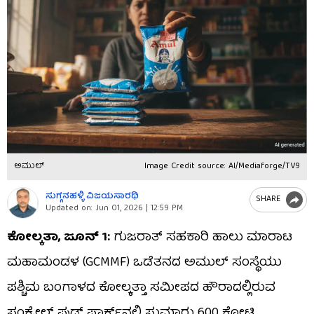
ಅಮುಲ್
Image Credit source: AI/Mediaforge/TV9
ಸುಗ್ಗನಹಳ್ಳಿ ವಿಜಯಸಾರಥಿ
SHARE
Updated on:
Jun 01, 2026 | 12:59 PM
ಕೋಲ್ಕತಾ, ಜೂನ್ 1:
ಗುಜರಾತ್ ಸಹಕಾರಿ ಹಾಲು ಮಾರಾಟ
ಮಹಾಮಂಡಳ (GCMMF) ಒಡೆತನದ ಅಮುಲ್ ಸಂಸ್ಥೆಯು
ಪಶ್ಚಿಮ ಬಂಗಾಳದ ಕೋಲ್ಕತ್ತಾ ಸಮೀಪದ ಹೌರಾದಲ್ಲಿರುವ
ಸಂಕ್ರೇಲ್ ಫುಡ್ ಪಾರ್ಕ್‌ನಲ್ಲಿ ಸುಮಾರು 600 ಕೋಟಿ