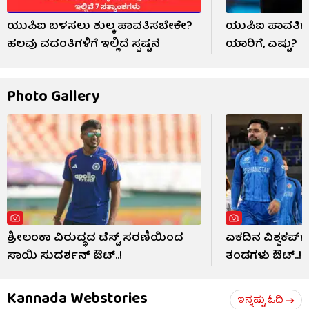
ಯುಪಿಐ ಬಳಸಲು ಶುಲ್ಕ ಪಾವತಿಸಬೇಕೇ?
ಯುಪಿಐ ಪಾವತಿಗೆ 
ಹಲವು ವದಂತಿಗಳಿಗೆ ಇಲ್ಲಿದೆ ಸ್ಪಷ್ಟನೆ
ಯಾರಿಗೆ, ಎಷ್ಟು?
Photo Gallery
ಶ್ರೀಲಂಕಾ ವಿರುದ್ಧದ ಟೆಸ್ಟ್ ಸರಣಿಯಿಂದ
ಏಕದಿನ ವಿಶ್ವಕಪ್‌ಗೆ 
ಸಾಯಿ ಸುದರ್ಶನ್ ಔಟ್..!
ತಂಡಗಳು ಔಟ್..!
Kannada Webstories
ಇನ್ನಷ್ಟು ಓದಿ