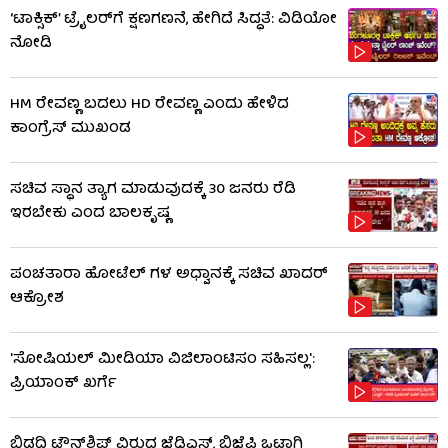
‘ಟಾಕ್ಸಿಕ್’ ಟ್ರೈಲರ್​​ಗೆ ಕ್ಷಣಗಣನೆ, ಹೇಗಿದೆ ಸಿದ್ಧತೆ: ವಿಡಿಯೋ
ನೋಡಿ
HM ರೇವಣ್ಣ ಬದಲು HD ರೇವಣ್ಣ ಎಂದು ಹೇಳಿದ
ಕಾಂಗ್ರೆಸ್ ಮುಖಂಡ
ಸಚಿವ ಸ್ಥಾನ ತ್ಯಾಗ ಮಾಡುವುದಕ್ಕೆ 30 ಜನರು ರೆಡಿ
ಇರಬೇಕು ಎಂದ ಬಾಲಕೃಷ್ಣ
ಪಂಚತಾರಾ ಹೋಟೆಲ್ ಗಳ ಅಧ್ವಾನಕ್ಕೆ ಸಚಿವ ಖಾದರ್
ಆಕ್ರೋಶ
'ಸೋಷಿಯಲ್ ಮೀಡಿಯಾ ವಿಜಿಲಾಂಟಿಸಂ ಸಹಿಸಲ್ಲ':
ಪ್ರಿಯಾಂಕ್ ಖರ್ಗೆ
ಬಿಡದಿ ಟೌನ್​ಶಿಪ್ ವಿರುದ್ಧ ಜೆಡಿಎಸ್, ಬಿಜೆಪಿ ಒಟ್ಟಾಗಿ