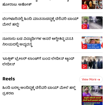
ಹೋರಾಟ: ಅಶೋಕ್
ಬೆಂಗಳೂರಿನಲ್ಲಿ ಹಿಂದಿ ಮಾತನಾಡದ್ದಕ್ಕೆ ಡೆಲಿವರಿ ಬಾಯ್
ಮೇಲೆ ಹಲ್ಲೆ!
ನೂರಾರು ಬಡ ವಿದ್ಯಾರ್ಥಿಗಳ ಆಸರೆ ಆಗ್ಬೇಕಿದ್ದ ವಸತಿ
ನಿಲಯದಲ್ಲಿ ಅವ್ಯವಸ್ಥೆ
‘ಟಾಕ್ಸಿಕ್’ ಟ್ರೇಲರ್ ಲಾಂಚ್​ಗೆ ಬಂದ ಲೇಡೀಸ್ ಆ್ಯಂಡ್
ಲೇಡೀಸ್
Reels
View More
ಹಿಂದಿ ಬರಲ್ಲ ಅಂದಿದ್ದಕ್ಕೆ ಡೆಲಿವರಿ ಬಾಯ್‌ ಮೇಲೆ ಹಲ್ಲೆ
ಪ್ರಕರಣ