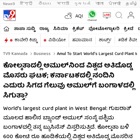
News9
हिन्दी 
తెలుగు 
मराठी
ગુજરાતી
বাংলা
ਪੰਜਾਬੀ
தமிழ்
AQI
ತಾಜಾ ಸುದ್ದಿ
ರಾಜ್ಯ
ಸಿನಿಮಾ
ಕ್ರಿಕೆಟ್​
ಫೋಟೋಗ್ಯಾಲರಿ
ಕ್ರೀಡೆ
ಕಾವೇರಿ ಕಿಚ್ಚು
ವಿಡಿಯೋ
ಹವಾಮಾನ
ಶಾರ್ಟ್ಸ್​
#ಡಿಕೆ ಶಿವಕ
TV9 Kannada
Business
Amul To Start World's Largest Curd Plant In
ಕೋಲ್ಕತಾದಲ್ಲಿ ಅಮುಲ್​ನಿಂದ ವಿಶ್ವದ ಅತಿದೊಡ್ಡ
ಮೊಸರು ಘಟಕ; ಕರ್ನಾಟಕದಲ್ಲಿ ನಂದಿನಿ
ಎದುರು ಸಿಗದ ಗೆಲುವು ಅಮುಲ್​ಗೆ ಬಂಗಾಳದಲ್ಲಿ
ಸಿಗುತ್ತಾ?
World's largest curd plant in West Bengal: ಗುಜರಾತ್
ಮೂಲದ ಹಾಲಿನ ಬ್ರ್ಯಾಂಡ್ ಅಮುಲ್ ಸಂಸ್ಥೆ ಪಶ್ಚಿಮ
ಬಂಗಾಳದಲ್ಲಿ ತನ್ನ ಬ್ಯುಸಿನೆಸ್ ವಿಸ್ತರಿಸುತ್ತಿದೆ. ಕೋಲ್ಕತಾ ಬಳಿ
600 ಕೋಟಿ ರೂ ಹೂಡಿಕೆಯಲ್ಲಿ ವಿಶ್ವದ ಅತಿದೊಡ್ಡ ಮೊಸರಿನ