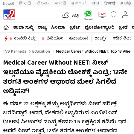
News9
हिन्दी 
తెలుగు 
मराठी
ગુજરાતી
বাংলা
ਪੰਜਾਬੀ
தமிழ்
AQI
ತಾಜಾ ಸುದ್ದಿ
ರಾಜ್ಯ
ಸಿನಿಮಾ
ಕ್ರಿಕೆಟ್​
ಫೋಟೋಗ್ಯಾಲರಿ
ಕ್ರೀಡೆ
ಕಾವೇರಿ ಕಿಚ್ಚು
ವಿಡಿಯೋ
ಹವಾಮಾನ
ಶಾರ್ಟ್ಸ್​
#ಡಿಕೆ ಶಿವಕ
TV9 Kannada
Education
Medical Career Without NEET: Top 13 Allied
Medical Career Without NEET: ನೀಟ್
ಇಲ್ಲದೆಯೂ ವೈದ್ಯಕೀಯ ಲೋಕಕ್ಕೆ ಎಂಟ್ರಿ; 12ನೇ
ತರಗತಿ ಅಂಕಗಳ ಆಧಾರದ ಮೇಲೆ ಸಿಗಲಿದೆ
ಅಡ್ಮಿಷನ್!
ಈ ವರ್ಷ 22 ಲಕ್ಷಕ್ಕೂ ಹೆಚ್ಚು ಅಭ್ಯರ್ಥಿಗಳು ನೀಟ್ ಪರೀಕ್ಷೆ
ಬರೆದಿದ್ದಾರೆ. ಆದರೆ, ದೇಶದಲ್ಲಿ ಲಭ್ಯವಿರುವ ಎಂಬಿಬಿಎಸ್
(MBBS) ಸೀಟುಗಳ ಸಂಖ್ಯೆ ಕೇವಲ 1.5 ಲಕ್ಷಕ್ಕಿಂತ ಕಡಿಮೆ ಇದೆ.
ಆದರೆ ನೀಟ್ ಇಲ್ಲದೆ, 12ನೇ ತರಗತಿ ಅಂಕಗಳ ಆಧಾರದ