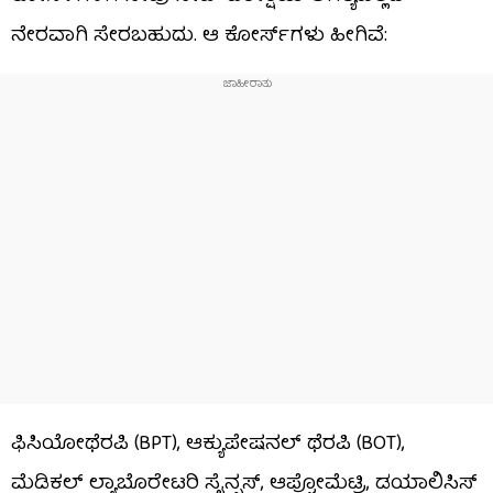
ನೇರವಾಗಿ ಸೇರಬಹುದು. ಆ ಕೋರ್ಸ್‌ಗಳು ಹೀಗಿವೆ:
ಫಿಸಿಯೋಥೆರಪಿ (BPT), ಆಕ್ಯುಪೇಷನಲ್ ಥೆರಪಿ (BOT),
ಮೆಡಿಕಲ್ ಲ್ಯಾಬೊರೇಟರಿ ಸೈನ್ಸಸ್, ಆಪ್ಟೋಮೆಟ್ರಿ, ಡಯಾಲಿಸಿಸ್