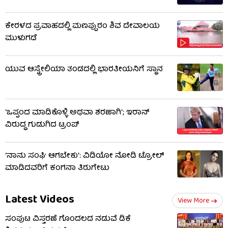
ಕೇರಳದ ಪ್ರವಾಹದಲ್ಲಿ ಮಣಪ್ಪುರಂ ಶಿವ ದೇವಾಲಯ
ಮುಳುಗಡೆ
ಯುವ ಆಸ್ಟ್ರೇಲಿಯಾ ತಂಡದಲ್ಲಿ ಭಾರತೀಯನಿಗೆ ಸ್ಥಾನ
'ಒಪ್ಪಂದ ಮಾಡಿಕೊಳ್ಳಿ ಅಥವಾ ಶರಣಾಗಿ'; ಇರಾನ್‌
ವಿರುದ್ಧ ಗುಡುಗಿದ ಟ್ರಂಪ್
‘ನಾನು ಸಂಘಿ ಆಗಬೇಕು’: ವಿಡಿಯೋ ನೋಡಿ ಟ್ರೋಲ್‌
ಮಾಡಿದವರಿಗೆ ಕಂಗನಾ ತಿರುಗೇಟು
Latest Videos
View More
ಸಂಪುಟ ವಿಸ್ತರಣೆ ಗೊಂದಲದ ನಡುವೆ ಡಿಕೆ