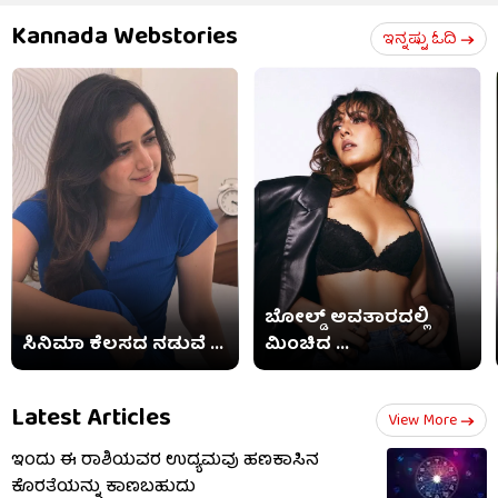
Kannada Webstories
ಇನ್ನಷ್ಟು ಓದಿ
ಬೋಲ್ಡ್​ ಅವತಾರದಲ್ಲಿ
ಸಿನಿಮಾ ಕೆಲಸದ ನಡುವೆ ...
ಮಿಂಚಿದ ...
Latest Articles
View More
ಇಂದು ಈ ರಾಶಿಯವರ ಉದ್ಯಮವು ಹಣಕಾಸಿನ‌
ಕೊರತೆಯನ್ನು ಕಾಣಬಹುದು