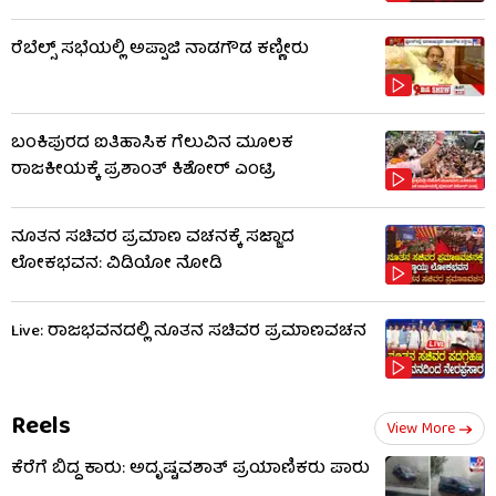
ರೆಬೆಲ್ಸ್​​ ಸಭೆಯಲ್ಲಿ ಅಪ್ಪಾಜಿ ನಾಡಗೌಡ ಕಣ್ಣೀರು
ಬಂಕಿಪುರದ ಐತಿಹಾಸಿಕ ಗೆಲುವಿನ ಮೂಲಕ
ರಾಜಕೀಯಕ್ಕೆ ಪ್ರಶಾಂತ್ ಕಿಶೋರ್ ಎಂಟ್ರಿ
ನೂತನ ಸಚಿವರ ಪ್ರಮಾಣ ವಚನಕ್ಕೆ ಸಜ್ಜಾದ
ಲೋಕಭವನ: ವಿಡಿಯೋ ನೋಡಿ
Live: ರಾಜಭವನದಲ್ಲಿ ನೂತನ ಸಚಿವರ ಪ್ರಮಾಣವಚನ
Reels
View More
ಕೆರೆಗೆ ಬಿದ್ದ ಕಾರು: ಅದೃಷ್ಟವಶಾತ್​​ ಪ್ರಯಾಣಿಕರು ಪಾರು