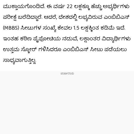
ಮುಕ್ತಾಯಗೊಂಡಿದೆ. ಈ ವರ್ಷ 22 ಲಕ್ಷಕ್ಕೂ ಹೆಚ್ಚು ಅಭ್ಯರ್ಥಿಗಳು
ಪರೀಕ್ಷೆ ಬರೆದಿದ್ದಾರೆ. ಆದರೆ, ದೇಶದಲ್ಲಿ ಲಭ್ಯವಿರುವ ಎಂಬಿಬಿಎಸ್
(MBBS) ಸೀಟುಗಳ ಸಂಖ್ಯೆ ಕೇವಲ 1.5 ಲಕ್ಷಕ್ಕಿಂತ ಕಡಿಮೆ ಇದೆ.
ಇಂತಹ ಕಠಿಣ ಪೈಪೋಟಿಯ ನಡುವೆ, ಲಕ್ಷಾಂತರ ವಿದ್ಯಾರ್ಥಿಗಳು
ಉತ್ತಮ ಸ್ಕೋರ್ ಗಳಿಸಿದರೂ ಎಂಬಿಬಿಎಸ್ ಸೀಟು ಪಡೆಯಲು
ಸಾಧ್ಯವಾಗುತ್ತಿಲ್ಲ.