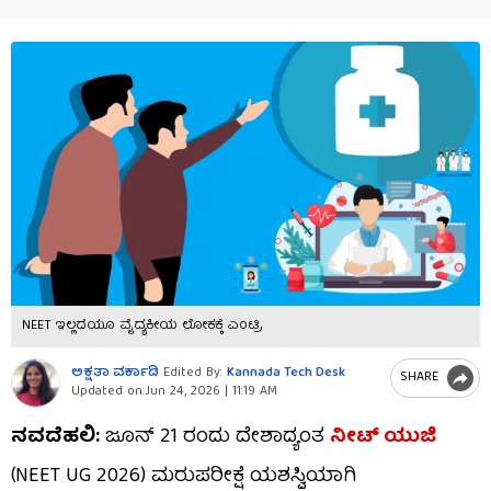
NEET ಇಲ್ಲದೆಯೂ ವೈದ್ಯಕೀಯ ಲೋಕಕ್ಕೆ ಎಂಟ್ರಿ
ಅಕ್ಷತಾ ವರ್ಕಾಡಿ
Edited By:
Kannada Tech Desk
SHARE
Updated on:
Jun 24, 2026 | 11:19 AM
ನವದೆಹಲಿ:
ಜೂನ್ 21 ರಂದು ದೇಶಾದ್ಯಂತ
ನೀಟ್ ಯುಜಿ
(NEET UG 2026) ಮರುಪರೀಕ್ಷೆ ಯಶಸ್ವಿಯಾಗಿ