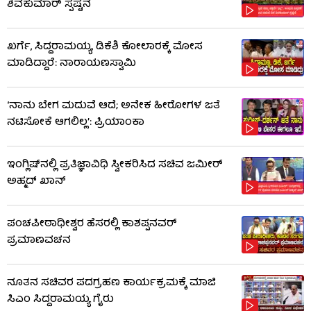
ಶಿವಕುಮಾರ್ ಸ್ಪಷ್ಟನೆ
ಖರ್ಗೆ, ಸಿದ್ದರಾಮಯ್ಯ, ಡಿಕೆಶಿ ಕೋಲಾರಕ್ಕೆ ಮೋಸ
ಮಾಡಿದ್ದಾರೆ: ನಾರಾಯಣಸ್ವಾಮಿ
‘ನಾನು ಬೇಗ ಮದುವೆ ಆದೆ; ಅನೇಕ ಹೀರೋಗಳ ಜತೆ
ನಟಿಸೋಕೆ ಆಗಲಿಲ್ಲ’: ಪ್ರಿಯಾಂಕಾ
ಇಂಗ್ಲಿಷ್‌ನಲ್ಲಿ ಪ್ರತಿಜ್ಞಾವಿಧಿ ಸ್ವೀಕರಿಸಿದ ಸಚಿವ ಜಮೀರ್
ಅಹ್ಮದ್ ಖಾನ್
ಪಂಚಪೀಠಾಧೀಶ್ವರ ಹೆಸರಲ್ಲಿ ಕಾಶಪ್ಪನವರ್
ಪ್ರಮಾಣವಚನ
ನೂತನ ಸಚಿವರ ಪದಗ್ರಹಣ ಕಾರ್ಯಕ್ರಮಕ್ಕೆ ಮಾಜಿ
ಸಿಎಂ ಸಿದ್ದರಾಮಯ್ಯ ಗೈರು