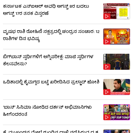
ಕರ್ನಾಟಕ ಎಸ್‌ಐಆರ್ ಅವಧಿ ಆಗಸ್ಟ್ 8ರ ಬದಲು
ಆಗಸ್ಟ್ 17ರ ತನಕ ವಿಸ್ತರಣೆ
ವೃಷಭ ರಾಶಿ ರೋಹಿಣಿ ನಕ್ಷತ್ರದಲ್ಲಿ ಚಂದ್ರನ ಸಂಚಾರ: 12
ರಾಶಿಗಳ ದಿನ ಭವಿಷ್ಯ
ಬಿಗ್​​ಬಾಸ್​ ಸ್ಪರ್ಧಿಗಳಿಗೆ ಅಗ್ನಿಪರೀಕ್ಷೆ: ಮಾಜಿ ​​ಸ್ಪರ್ಧಿಗಳ
ಕೆಲಸವೇನು?
ಒಡಿಶಾದಲ್ಲಿ ಕೈಮಗ್ಗದ ಬಟ್ಟೆ ಖರೀದಿಸಿದ ಪ್ರಲ್ಹಾದ್ ಜೋಶಿ
‘ಬಾಸ್’ ಸಿನಿಮಾ ನೋಡಿದ ದರ್ಶನ್ ಅಭಿಮಾನಿಗಳು
ಹೀಗೆಂದರಂತೆ
ಕೈ ಮುಖಂಡನ ಮೇಲೆ ಗುಂಡಿನ ದಾಳಿ ನಡೆಸಿರುವ ದೃಶ್ಯ