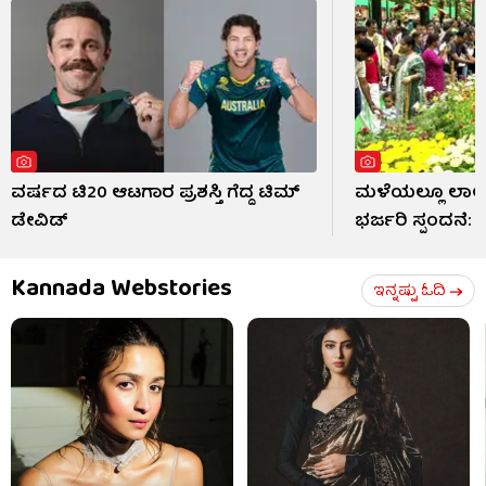
ವರ್ಷದ ಟಿ20 ಆಟಗಾರ ಪ್ರಶಸ್ತಿ ಗೆದ್ದ ಟಿಮ್
ಮಳೆಯಲ್ಲೂ ಲಾಲ್
ಡೇವಿಡ್
ಭರ್ಜರಿ ಸ್ಪಂದನೆ:
Kannada Webstories
ಇನ್ನಷ್ಟು ಓದಿ