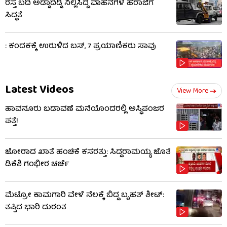
ರಸ್ತೆ ಬದಿ ಅಡ್ಡಾದಿಡ್ಡಿ ನಿಲ್ಲಿಸಿದ್ದ ವಾಹನಗಳ ಹರಾಜಿಗೆ
ಸಿದ್ಧತೆ
: ಕಂದಕಕ್ಕೆ ಉರುಳಿದ ಬಸ್, 7 ಪ್ರಯಾಣಿಕರು ಸಾವು
Latest Videos
View More
ಹಾವನೂರು ಬಡಾವಣೆ ಮನೆಯೊಂದರಲ್ಲಿ ಅಸ್ಥಿಪಂಜರ
ಪತ್ತೆ!
ಜೋರಾದ ಖಾತೆ ಹಂಚಿಕೆ ಕಸರತ್ತು: ಸಿದ್ದರಾಮಯ್ಯ ಜೊತೆ
ಡಿಕೆಶಿ ಗಂಭೀರ ಚರ್ಚೆ
ಮೆಟ್ರೋ ಕಾಮಗಾರಿ ವೇಳೆ ನೆಲಕ್ಕೆ ಬಿದ್ದ ಬೃಹತ್ ಶೀಟ್:
ತಪ್ಪಿದ ಭಾರಿ ದುರಂತ