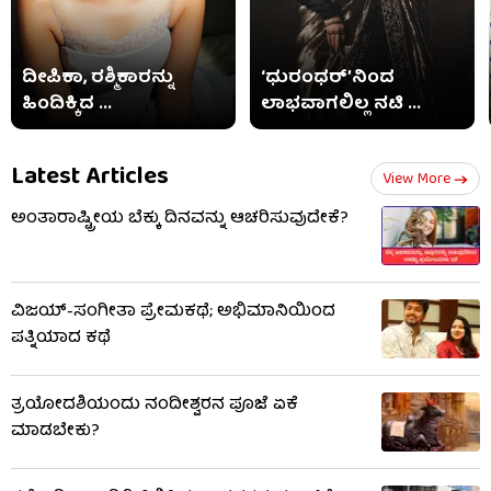
ದೀಪಿಕಾ, ರಶ್ಮಿಕಾರನ್ನು
‘ಧುರಂಧರ್’ನಿಂದ
ಹಿಂದಿಕ್ಕಿದ ...
ಲಾಭವಾಗಲಿಲ್ಲ ನಟಿ ...
Latest Articles
View More
ಅಂತಾರಾಷ್ಟ್ರೀಯ ಬೆಕ್ಕು ದಿನವನ್ನು ಆಚರಿಸುವುದೇಕೆ?
ವಿಜಯ್-ಸಂಗೀತಾ ಪ್ರೇಮಕಥೆ; ಅಭಿಮಾನಿಯಿಂದ
ಪತ್ನಿಯಾದ ಕಥೆ
ತ್ರಯೋದಶಿಯಂದು ನಂದೀಶ್ವರನ ಪೂಜೆ ಏಕೆ
ಮಾಡಬೇಕು?