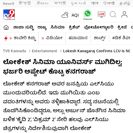
News9
हिन्दी 
తెలుగు 
मराठी
ગુજરાતી
বাংলা
ਪੰਜਾਬੀ
தமிழ்
AQI
ತಾಜಾ ಸುದ್ದಿ
ರಾಜ್ಯ
ಸಿನಿಮಾ
ಕ್ರಿಕೆಟ್​
ಫೋಟೋಗ್ಯಾಲರಿ
ಕ್ರೀಡೆ
ಕಾವೇರಿ ಕಿಚ್ಚು
ವಿಡಿಯೋ
ಹವಾಮಾನ
ಶಾರ್ಟ್ಸ್​
#ಡಿಕೆ ಶಿವಕ
TV9 Kannada
Entertainment
Lokesh Kanagaraj Confirms LCU Is NOT
ಲೋಕೇಶ್ ಸಿನಿಮಾ ಯೂನಿವರ್ಸ್ ಮುಗಿದಿಲ್ಲ;
ಭರ್ಜರಿ ಅಪ್ಡೇಟ್ ಕೊಟ್ಟ ಕನಗರಾಜ್
ಲೋಕೇಶ್ ಕನಗರಾಜ್ ಅವರ ಜನಪ್ರಿಯ ಎಲ್‌ಸಿಯು
ಮುಂದುವರಿಯಲಿದೆ. ಇದು ಮುಗಿಯಿತು ಎಂಬ
ವದಂತಿಗಳನ್ನು ಅವರು ತಳ್ಳಿಹಾಕಿದ್ದಾರೆ. ಸದ್ಯ ನಟನೆಯಲ್ಲಿ
ತೊಡಗಿಸಿಕೊಂಡಿದ್ದರೂ, ಅಲ್ಲು ಅರ್ಜುನ್ ಜೊತೆಗಿನ ಸಿನಿಮಾ
ಬಳಿಕ ‘ಕೈದಿ 2’, ‘ವಿಕ್ರಮ್ 2’ ಸೇರಿ ಹಲವು ಎಲ್‌ಸಿಯು
ಚಿತ್ರಗಳನ್ನು ನಿರ್ದೇಶಿಸುವುದಾಗಿ ಲೋಕೇಶ್