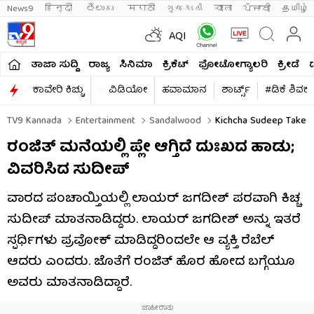
News9
हिन्दी 
తెలుగు 
मराठी
ગુજરાતી
বাংলা
ਪੰਜਾਬੀ
தமிழ்
AQI
ತಾಜಾ ಸುದ್ದಿ
ರಾಜ್ಯ
ಸಿನಿಮಾ
ಕ್ರಿಕೆಟ್​
ಫೋಟೋಗ್ಯಾಲರಿ
ಕ್ರೀಡೆ
ಕಾವೇರಿ ಕಿಚ್ಚು
ವಿಡಿಯೋ
ಹವಾಮಾನ
ಶಾರ್ಟ್ಸ್​
#ಡಿಕೆ ಶಿವಕ
TV9 Kannada
Entertainment
Sandalwood
Kichcha Sudeep Take A D
ರಂಜಿತ್ ಮನೆಯಲ್ಲಿ ಪ್ಲೇ ಆಗ್ತಿದೆ ದುಃಖದ ಹಾಡು;
ವಿವರಿಸಿದ ಸುದೀಪ್
ವಾರದ ಪಂಚಾಯ್ತಿಯಲ್ಲಿ ಲಾಯರ್ ಜಗದೀಶ್ ಪರವಾಗಿ ಕಿಚ್ಚ
ಸುದೀಪ್ ಮಾತನಾಡಿದ್ದರು. ಲಾಯರ್ ಜಗದೀಶ್ ಅನ್ನು ಇತರೆ
ಸ್ಪರ್ಧಿಗಳು ಪ್ರವೋಕ್ ಮಾಡಿದ್ದರಿಂದಲೇ ಆ ವ್ಯಕ್ತಿ ರೆಬೆಲ್
ಆದರು ಎಂದರು. ಜೊತೆಗೆ ರಂಜಿತ್ ಹೊರ ಹೋದ ಬಗ್ಗೆಯೂ
ಅವರು ಮಾತನಾಡಿದ್ದಾರೆ.