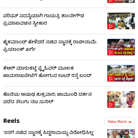
ಪರಿಷತ್ ಸದಸ್ಯೆಯಾಗಿ ಗಾಯತ್ರಿ ಶಾಂತೇಗೌಡ
ಪ್ರಮಾಣವಚನ ಸ್ವೀಕಾರ
ಹೈಕಮಾಂಡ್​​ ಹೇಳಿದರೆ ಸಚಿವ ಸ್ಥಾನಕ್ಕೆ ರಾಜೀನಾಮೆ:
ಪ್ರಿಯಾಂಕ್​​ ಖರ್ಗೆ
ಕೆಆರ್ ಮಾರುಕಟ್ಟೆ ಫ್ಲೈಓವರ್ ಮೂಲಕ
ಚಾಮರಾಜಪೇಟೆಗೆ ಹೋಗುವ ಲೂಪ್ ರಸ್ತೆ ಬಂದ್
ಕೊನೆಯ ಆಷಾಢ ಶುಕ್ರವಾರ; ಚಾಮುಂಡಿ ದರ್ಶನ
ಪಡೆದ ತೆಲುಗು ನಟ ಸುನಿಲ್
Reels
View More
'ತನಗೆ ಸಚಿವ ಸ್ಥಾನಕ್ಕೆ ಸಿದ್ದರಾಮಯ್ಯ ವಿರೋಧಿಸಿಲ್ಲ'