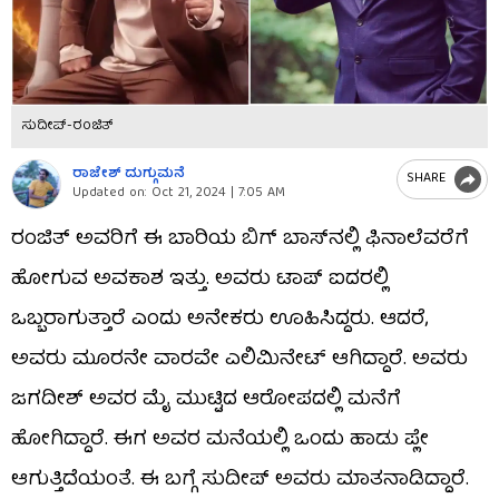
ಸುದೀಪ್​-ರಂಜಿತ್
ರಾಜೇಶ್ ದುಗ್ಗುಮನೆ
SHARE
Updated on:
Oct 21, 2024 | 7:05 AM
ರಂಜಿತ್ ಅವರಿಗೆ ಈ ಬಾರಿಯ ಬಿಗ್ ಬಾಸ್​ನಲ್ಲಿ ಫಿನಾಲೆವರೆಗೆ
ಹೋಗುವ ಅವಕಾಶ ಇತ್ತು. ಅವರು ಟಾಪ್​ ಐದರಲ್ಲಿ
ಒಬ್ಬರಾಗುತ್ತಾರೆ ಎಂದು ಅನೇಕರು ಊಹಿಸಿದ್ದರು. ಆದರೆ,
ಅವರು ಮೂರನೇ ವಾರವೇ ಎಲಿಮಿನೇಟ್ ಆಗಿದ್ದಾರೆ. ಅವರು
ಜಗದೀಶ್ ಅವರ ಮೈ ಮುಟ್ಟಿದ ಆರೋಪದಲ್ಲಿ ಮನೆಗೆ
ಹೋಗಿದ್ದಾರೆ. ಈಗ ಅವರ ಮನೆಯಲ್ಲಿ ಒಂದು ಹಾಡು ಪ್ಲೇ
ಆಗುತ್ತಿದೆಯಂತೆ. ಈ ಬಗ್ಗೆ ಸುದೀಪ್ ಅವರು ಮಾತನಾಡಿದ್ದಾರೆ.