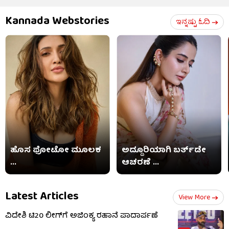
Kannada Webstories
ಇನ್ನಷ್ಟು ಓದಿ
ಹೊಸ ಫೋಟೋ ಮೂಲಕ
ಅದ್ದೂರಿಯಾಗಿ ಬರ್ತ್​​ಡೇ
...
ಆಚರಣೆ ...
Latest Articles
View More
ವಿದೇಶಿ ಟಿ20 ಲೀಗ್​ಗೆ ಅಜಿಂಕ್ಯ ರಹಾನೆ ಪಾದಾರ್ಪಣೆ