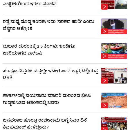
ಎಚ್ಚರಿಕೆಯಿಂದ ಇರಲು ಸೂಚನೆ
ರಸ್ತೆ ಮಧ್ಯೆ ದೊಡ್ಡ ಕಂದಕ; ಇದು 'ನರಕದ ಹಾದಿ' ಎಂದು
ನೆಟ್ಟಿಗರ ಆಕ್ರೋಶ
ದುಬಾರೆ ದುರಂತಕ್ಕೆ 2.5 ತಿಂಗಳು: ಇಂದಿಗೂ
ಜಾರಿಯಾಗದ ಎಸ್‌ಒಪಿ
ಸಂಪುಟ ವಿಸ್ತರಣೆ ಬೆನ್ನಲ್ಲೇ ಇದೀಗ ಖಾತೆ ಕ್ಯಾತೆ, ದಿಲ್ಲಿಯತ್ತ
ಡಿಕೆಶಿ
ಕಾರ್ಕಳದಲ್ಲಿ ವಯನಾಡು ಮಾದರಿ ದುರಂತದ ಭೀತಿ:
ಗುಡ್ಡಕುಸಿತದ ಆತಂಕದಲ್ಲಿ ಜನರು
ಬಸವರಾಜ ಹೊರಟ್ಟಿ ರಾಜೀನಾಮೆ ಬಗ್ಗೆ ಸಿಎಂ ಡಿಕೆ
ಶಿವಕುಮಾರ್ ಹೇಳಿದ್ದೇನು?