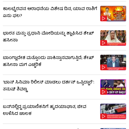
ಕಾಲಭೈರವನ ಆರಾಧನೆಯ ವಿಶೇಷ ದಿನ, ಯಾವ ರಾಶಿಗೆ
ಏನು ಫಲ?
ಭಾರತ ಮತ್ತು ಪ್ರಧಾನಿ ಮೋದಿಯನ್ನು ಶ್ಲಾಘಿಸಿದ ಶೇಖ್
ಹಸೀನಾ
ಬಾಂಗ್ಲಾದೇಶ ಮತ್ತೊಂದು ಪಾಕಿಸ್ತಾನವಾಗುತ್ತಿದೆ; ಶೇಖ್
ಹಸೀನಾ ಮಗ ಎಚ್ಚರಿಕೆ
‘ಬಾಸ್ ಸಿನಿಮಾ ರಿಲೀಸ್ ಮಾಡಲು ದರ್ಶನ್ ಒಪ್ಪಿದ್ದಾರೆ’:
ತನುಷ್ ಶಿವಣ್ಣ
ಬಸ್‌ನಲ್ಲಿದ್ದ ಪ್ರಯಾಣಿಕನಿಗೆ ಹೃದಯಾಘಾತ, ಜೀವ
ಉಳಿಸಿದ ಚಾಲಕ