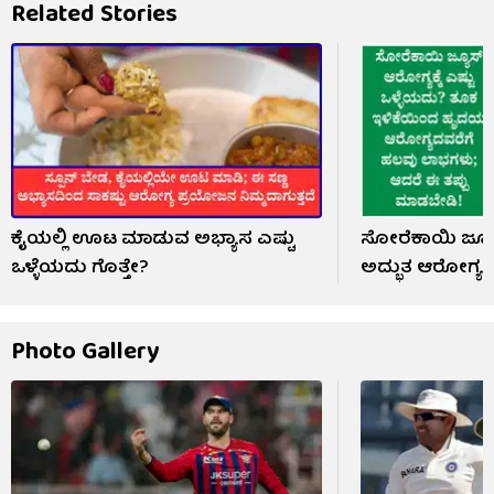
Related Stories
ಕೈಯಲ್ಲಿ ಊಟ ಮಾಡುವ ಅಭ್ಯಾಸ ಎಷ್ಟು
ಸೋರೆಕಾಯಿ ಜ್ಯೂಸ್
ಒಳ್ಳೆಯದು ಗೊತ್ತೇ?
ಅದ್ಭುತ ಆರೋಗ್ಯ
Photo Gallery