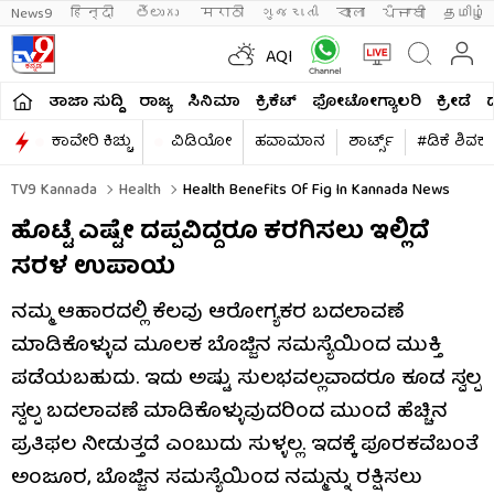
News9
हिन्दी 
తెలుగు 
मराठी
ગુજરાતી
বাংলা
ਪੰਜਾਬੀ
தமிழ்
AQI
ತಾಜಾ ಸುದ್ದಿ
ರಾಜ್ಯ
ಸಿನಿಮಾ
ಕ್ರಿಕೆಟ್​
ಫೋಟೋಗ್ಯಾಲರಿ
ಕ್ರೀಡೆ
ಕಾವೇರಿ ಕಿಚ್ಚು
ವಿಡಿಯೋ
ಹವಾಮಾನ
ಶಾರ್ಟ್ಸ್​
#ಡಿಕೆ ಶಿವಕ
TV9 Kannada
Health
Health Benefits Of Fig In Kannada News
ಹೊಟ್ಟೆ ಎಷ್ಟೇ ದಪ್ಪವಿದ್ದರೂ ಕರಗಿಸಲು ಇಲ್ಲಿದೆ
ಸರಳ ಉಪಾಯ
ನಮ್ಮ ಆಹಾರದಲ್ಲಿ ಕೆಲವು ಆರೋಗ್ಯಕರ ಬದಲಾವಣೆ
ಮಾಡಿಕೊಳ್ಳುವ ಮೂಲಕ ಬೊಜ್ಜಿನ ಸಮಸ್ಯೆಯಿಂದ ಮುಕ್ತಿ
ಪಡೆಯಬಹುದು. ಇದು ಅಷ್ಟು ಸುಲಭವಲ್ಲವಾದರೂ ಕೂಡ ಸ್ವಲ್ಪ
ಸ್ವಲ್ಪ ಬದಲಾವಣೆ ಮಾಡಿಕೊಳ್ಳುವುದರಿಂದ ಮುಂದೆ ಹೆಚ್ಚಿನ
ಪ್ರತಿಫಲ ನೀಡುತ್ತದೆ ಎಂಬುದು ಸುಳ್ಳಲ್ಲ. ಇದಕ್ಕೆ ಪೂರಕವೆಬಂತೆ
ಅಂಜೂರ, ಬೊಜ್ಜಿನ ಸಮಸ್ಯೆಯಿಂದ ನಮ್ಮನ್ನು ರಕ್ಷಿಸಲು