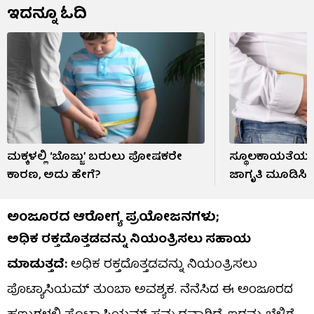
ಇದನ್ನೂ ಓದಿ
ಮಕ್ಕಳಲ್ಲಿ ‘ಬೊಜ್ಜು’ ಬರುಲು ಪೋಷಕರೇ
ಸ್ಥೂಲಕಾಯತೆಯನ್
ಕಾರಣ, ಅದು ಹೇಗೆ?
ಜಾಗೃತಿ ಮೂಡಿಸಿದ
ಅಂಜೂರದ ಆರೋಗ್ಯ ಪ್ರಯೋಜನಗಳು;
ಅಧಿಕ ರಕ್ತದೊತ್ತಡವನ್ನು ನಿಯಂತ್ರಿಸಲು ಸಹಾಯ
ಮಾಡುತ್ತದೆ:
ಅಧಿಕ ರಕ್ತದೊತ್ತಡವನ್ನು ನಿಯಂತ್ರಿಸಲು
ಪೊಟ್ಯಾಸಿಯಮ್ ತುಂಬಾ ಅವಶ್ಯಕ. ನೆನೆಸಿದ ಈ ಅಂಜೂರದ