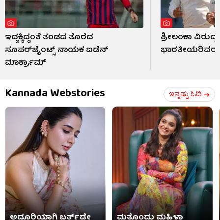
ಇದ್ದಕ್ಕಿದ್ದಂತೆ ತಂಡದ ತೊರೆದ
ಶ್ರೀಲಂಕಾ ವಿರುದ್ಧ
ಸೂಪರ್‌ಜೈಂಟ್ಸ್ ನಾಯಕ ಐಡೆನ್
ಭಾರತೀಯರಿವರು
ಮಾರ್ಕ್ರಾಮ್
Kannada Webstories
ಇನ್ನಷ್ಟು ಓದಿ
ಅದ್ದೂರಿಯಾಗಿ ಬರ್ತ್​​ಡೇ
ಮತ್ತೊಂದು ಮಹಿಳಾ