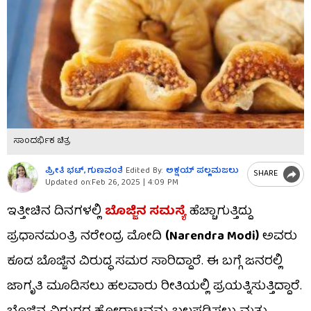
ಸಾಂದರ್ಭಿಕ ಚಿತ್ರ
ಪ್ರೀತಿ ಭಟ್​, ಗುಣವಂತೆ
Edited By:
ಅಕ್ಷಯ್​ ಪಲ್ಲಮಜಲು​​
SHARE
Updated on:
Feb 26, 2025 | 4:09 PM
ಇತ್ತೀಚಿನ ದಿನಗಳಲ್ಲಿ
ಬೊಜ್ಜಿನ ಸಮಸ್ಯೆ
ಹೆಚ್ಚಾಗುತ್ತಿದ್ದು
ಪ್ರಧಾನಮಂತ್ರಿ ನರೇಂದ್ರ ಮೋದಿ
(Narendra Modi)
ಅವರು
ಕೂಡ ಬೊಜ್ಜಿನ ವಿರುದ್ಧ ಸಮರ ಸಾರಿದ್ದಾರೆ. ಈ ಬಗ್ಗೆ ಜನರಲ್ಲಿ
ಜಾಗೃತಿ ಮೂಡಿಸಲು ಹಲವಾರು ರೀತಿಯಲ್ಲಿ ಪ್ರಯತ್ನಿಸುತ್ತಿದ್ದಾರೆ.