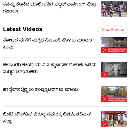
ತನನ್ನು ಕೆಣಕಿದ ಮಾಲೀಕನಿಗೆ ಕ್ಯೂಟ್ ವಾರ್ನಿಂಗ್ ಕೊಟ್ಟ
ಗಜರಾಜ
Latest Videos
View More
ತೋಟದ ಮನೆಗೆ ನುಗ್ಗಿದ ವಿಷಕಾರಿ ಕೊಳಕು ಮಂಡಲ
ಹಾವು
ಕಲಬುರಗಿ ಕೇಂದ್ರಿಯ ವಿವಿ ಕ್ವಾರ್ಟರ್ಸ್‌ಗೆ ಚಾಕು ಹಿಡಿದು
ನುಗ್ಗಿದ ಆಗಂತುಕರು
ಹಾಸ್ಟೆಲ್‌ನಲ್ಲಿದ್ದ 20 ಕಂಪ್ಯೂಟರ್‌ಗಳು ಮಾಯ
ಬಿಡದಿ ಟೌನ್‌ಶಿಪ್ ವಿರುದ್ಧ ಸಮರಕ್ಕೆ ಬಿಜೆಪಿ, ಜೆಡಿಎಸ್
ಸಜ್ಜು