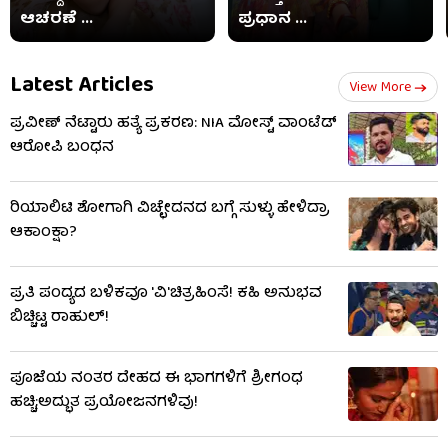
ಆಚರಣೆ ...
ಪ್ರಧಾನ ...
Latest Articles
View More
ಪ್ರವೀಣ್ ನೆಟ್ಟಾರು ಹತ್ಯೆ ಪ್ರಕರಣ: NIA ಮೋಸ್ಟ್ ವಾಂಟೆಡ್‌
ಆರೋಪಿ ಬಂಧನ
ರಿಯಾಲಿಟಿ ಶೋಗಾಗಿ ವಿಚ್ಛೇದನದ ಬಗ್ಗೆ ಸುಳ್ಳು ಹೇಳಿದ್ರಾ
ಆಕಾಂಕ್ಷಾ?
ಪ್ರತಿ ಪಂದ್ಯದ ಬಳಿಕವೂ 'ವಿ'ಚಿತ್ರಹಿಂಸೆ! ಕಹಿ ಅನುಭವ
ಬಿಚ್ಚಿಟ್ಟ ರಾಹುಲ್!
ಪೂಜೆಯ ನಂತರ ದೇಹದ ಈ ಭಾಗಗಳಿಗೆ ಶ್ರೀಗಂಧ
ಹಚ್ಚಿ;ಅದ್ಭುತ ಪ್ರಯೋಜನಗಳಿವು!