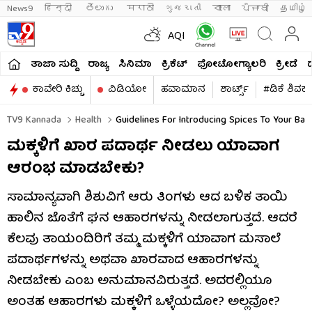
News9
हिन्दी 
తెలుగు 
मराठी
ગુજરાતી
বাংলা
ਪੰਜਾਬੀ
தமிழ்
AQI
ತಾಜಾ ಸುದ್ದಿ
ರಾಜ್ಯ
ಸಿನಿಮಾ
ಕ್ರಿಕೆಟ್​
ಫೋಟೋಗ್ಯಾಲರಿ
ಕ್ರೀಡೆ
ಕಾವೇರಿ ಕಿಚ್ಚು
ವಿಡಿಯೋ
ಹವಾಮಾನ
ಶಾರ್ಟ್ಸ್​
#ಡಿಕೆ ಶಿವಕ
TV9 Kannada
Health
Guidelines For Introducing Spices To Your Bab
ಮಕ್ಕಳಿಗೆ ಖಾರ ಪದಾರ್ಥ ನೀಡಲು ಯಾವಾಗ
ಆರಂಭ ಮಾಡಬೇಕು?
ಸಾಮಾನ್ಯವಾಗಿ ಶಿಶುವಿಗೆ ಆರು ತಿಂಗಳು ಆದ ಬಳಿಕ ತಾಯಿ
ಹಾಲಿನ ಜೊತೆಗೆ ಘನ ಆಹಾರಗಳನ್ನು ನೀಡಲಾಗುತ್ತದೆ. ಆದರೆ
ಕೆಲವು ತಾಯಂದಿರಿಗೆ ತಮ್ಮ ಮಕ್ಕಳಿಗೆ ಯಾವಾಗ ಮಸಾಲೆ
ಪದಾರ್ಥಗಳನ್ನು ಅಥವಾ ಖಾರವಾದ ಆಹಾರಗಳನ್ನು
ನೀಡಬೇಕು ಎಂಬ ಅನುಮಾನವಿರುತ್ತದೆ. ಅದರಲ್ಲಿಯೂ
ಅಂತಹ ಆಹಾರಗಳು ಮಕ್ಕಳಿಗೆ ಒಳ್ಳೆಯದೋ? ಅಲ್ಲವೋ?