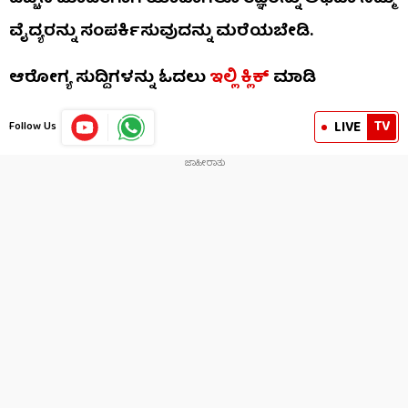
ವೈದ್ಯರನ್ನು ಸಂಪರ್ಕಿಸುವುದನ್ನು ಮರೆಯಬೇಡಿ.
ಆರೋಗ್ಯ ಸುದ್ದಿಗಳನ್ನು ಓದಲು
ಇಲ್ಲಿ ಕ್ಲಿಕ್
ಮಾಡಿ
TV
LIVE
Follow Us