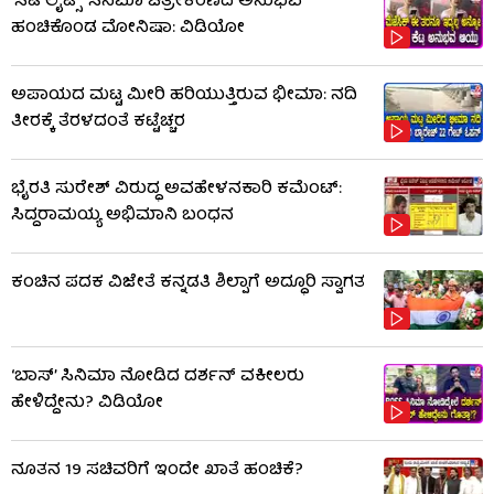
‘ಸಿಟಿ ಲೈಟ್ಸ್’ ಸಿನಿಮಾ ಚಿತ್ರೀಕರಣದ ಅನುಭವ
ಹಂಚಿಕೊಂಡ ಮೋನಿಷಾ: ವಿಡಿಯೋ
ಅಪಾಯದ ಮಟ್ಟ ಮೀರಿ ಹರಿಯುತ್ತಿರುವ ಭೀಮಾ: ನದಿ
ತೀರಕ್ಕೆ ತೆರಳದಂತೆ ಕಟ್ಟೆಚ್ಚರ
ಭೈರತಿ ಸುರೇಶ್ ವಿರುದ್ಧ ಅವಹೇಳನಕಾರಿ ಕಮೆಂಟ್:
ಸಿದ್ದರಾಮಯ್ಯ ಅಭಿಮಾನಿ ಬಂಧನ
ಕಂಚಿನ ಪದಕ ವಿಜೇತೆ ಕನ್ನಡತಿ ಶಿಲ್ಪಾಗೆ ಅದ್ಧೂರಿ ಸ್ವಾಗತ
‘ಬಾಸ್’ ಸಿನಿಮಾ ನೋಡಿದ ದರ್ಶನ್ ವಕೀಲರು
ಹೇಳಿದ್ದೇನು? ವಿಡಿಯೋ
ನೂತನ 19 ಸಚಿವರಿಗೆ ಇಂದೇ ಖಾತೆ ಹಂಚಿಕೆ?