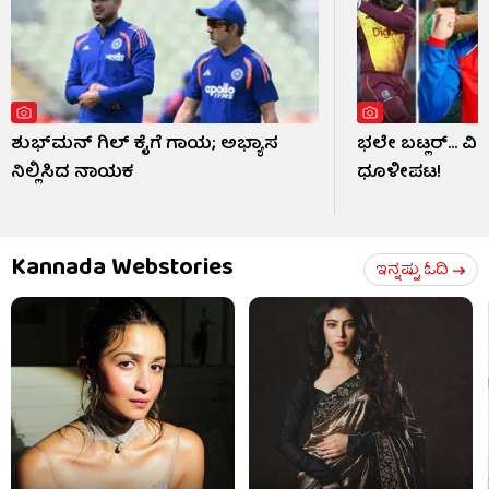
ಶುಭ್​ಮನ್ ಗಿಲ್ ಕೈಗೆ ಗಾಯ; ಅಭ್ಯಾಸ
ಭಲೇ ಬಟ್ಲರ್... ವ
ನಿಲ್ಲಿಸಿದ ನಾಯಕ
ಧೂಳೀಪಟ!
Kannada Webstories
ಇನ್ನಷ್ಟು ಓದಿ