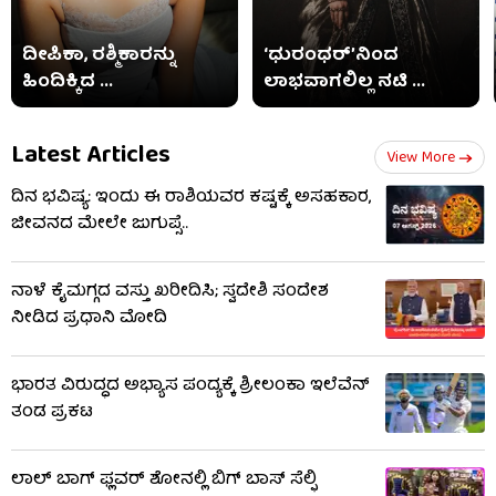
ದೀಪಿಕಾ, ರಶ್ಮಿಕಾರನ್ನು
‘ಧುರಂಧರ್’ನಿಂದ
ಹಿಂದಿಕ್ಕಿದ ...
ಲಾಭವಾಗಲಿಲ್ಲ ನಟಿ ...
Latest Articles
View More
ದಿನ ಭವಿಷ್ಯ: ಇಂದು ಈ ರಾಶಿಯವರ ಕಷ್ಟಕ್ಕೆ ಅಸಹಕಾರ,
ಜೀವನದ ಮೇಲೇ ಜುಗುಪ್ಸೆ..
ನಾಳೆ ಕೈಮಗ್ಗದ ವಸ್ತು ಖರೀದಿಸಿ; ಸ್ವದೇಶಿ ಸಂದೇಶ
ನೀಡಿದ ಪ್ರಧಾನಿ ಮೋದಿ
ಭಾರತ ವಿರುದ್ಧದ ಅಭ್ಯಾಸ ಪಂದ್ಯಕ್ಕೆ ಶ್ರೀಲಂಕಾ ಇಲೆವೆನ್
ತಂಡ ಪ್ರಕಟ
ಲಾಲ್ ಬಾಗ್ ಫ್ಲವರ್ ಶೋನಲ್ಲಿ ಬಿಗ್ ಬಾಸ್ ಸೆಲ್ಫಿ