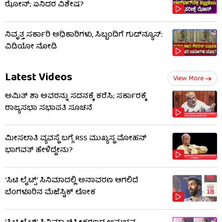
ಝೋನ್; ಏನಿದರ ವಿಶೇಷ?
ನಿವೃತ್ತ ಸರ್ಕಾರಿ ಅಧಿಕಾರಿಗಳು, ಸಿಬ್ಬಂದಿಗೆ ಗುಡ್​ನ್ಯೂಸ್:
ವಿಡಿಯೋ ನೋಡಿ
Latest Videos
View More
ಅಮಿತ್ ಶಾ ಅವರನ್ನು ಸದನಕ್ಕೆ ಕರೆಸಿ; ಸರ್ಕಾರಕ್ಕೆ
ರಾಜ್ಯಸಭಾ ಸಭಾಪತಿ ಸೂಚನೆ
ಮೀಸಲಾತಿ ವ್ಯವಸ್ಥೆ ಬಗ್ಗೆ RSS​ ಮುಖ್ಯಸ್ಥ ಮೋಹನ್
ಭಾಗವತ್ ಹೇಳಿದ್ದೇನು?
‘ಸಿಟಿ ಲೈಟ್ಸ್’ ಸಿನಿಮಾದಲ್ಲಿ ಅನಾವರಣ ಆಗಲಿದೆ
ಬೆಂಗಳೂರಿನ ಮೆಜೆಸ್ಟಿಕ್ ಲೋಕ