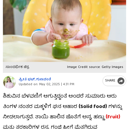
ಸಾಂದರ್ಭಿಕ ಚಿತ್ರ
Image Credit source: Getty Images
ಪ್ರೀತಿ ಭಟ್​, ಗುಣವಂತೆ
SHARE
Updated on:
May 02, 2025 | 4:31 PM
ಶಿಶುವಿನ ಬೆಳವಣಿಗೆ ಆಗುತ್ತಿದ್ದಂತೆ ಅಂದರೆ ಸುಮಾರು ಆರು
ತಿಂಗಳ ನಂತರ ಮಕ್ಕಳಿಗೆ ಘನ ಆಹಾರ
(Solid food)
ಗಳನ್ನು
ನೀಡಲಾಗುತ್ತದೆ. ತಾಯಿ ಹಾಲಿನ ಜೊತೆಗೆ ಅನ್ನ, ಹಣ್ಣು
(Fruit)
ಮತ್ತು ತರಕಾರಿಗಳ ರಸ, ಗಂಜಿ ಹೀಗೆ ಮೆತ್ತಗಿರುವ