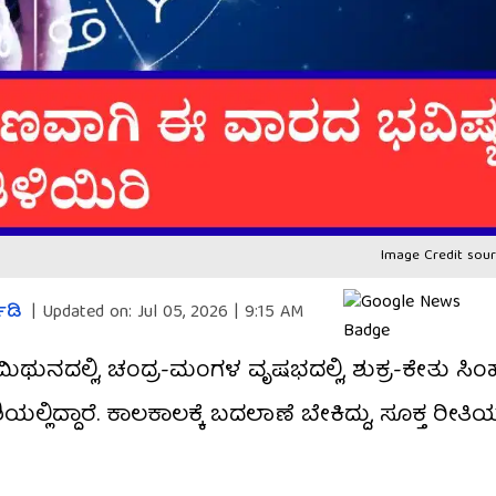
Image Credit sour
ಾಡಿ
|
Updated on:
Jul 05, 2026 | 9:15 AM
ಥುನದಲ್ಲಿ, ಚಂದ್ರ-ಮಂಗಳ ವೃಷಭದಲ್ಲಿ, ಶುಕ್ರ-ಕೇತು ಸಿಂಹದ
್ಲಿದ್ದಾರೆ. ಕಾಲಕಾಲಕ್ಕೆ ಬದಲಾಣೆ ಬೇಕಿದ್ದು, ಸೂಕ್ತ ರೀತಿಯಲ