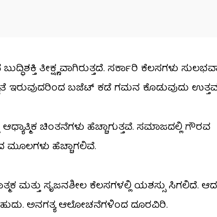
ಧಿಶಕ್ತಿ ತೀಕ್ಷ್ಣವಾಗಿರುತ್ತದೆ. ಸರ್ಕಾರಿ ಕೆಲಸಗಳು ಸುಲಭವ
ಸಾಧ್ಯತೆ ಇರುವುದರಿಂದ ಬಜೆಟ್ ಕಡೆ ಗಮನ ಕೊಡುವುದು ಉತ್ತ
ಧ್ಯಾತ್ಮಿಕ ಚಿಂತನೆಗಳು ಹೆಚ್ಚಾಗುತ್ತವೆ. ಸಮಾಜದಲ್ಲಿ ಗೌರವ
ದ ಮೂಲಗಳು ಹೆಚ್ಚಾಗಲಿವೆ.
ಾತ್ಮಕ ಮತ್ತು ಸೃಜನಶೀಲ ಕೆಲಸಗಳಲ್ಲಿ ಯಶಸ್ಸು ಸಿಗಲಿದೆ. ಆದ
ರಬಹುದು. ಅನಗತ್ಯ ಆಲೋಚನೆಗಳಿಂದ ದೂರವಿರಿ.