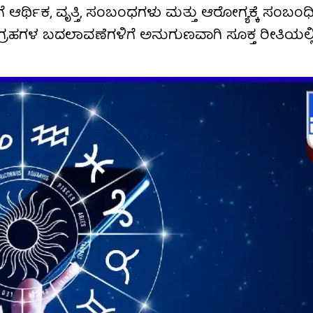
ಆರ್ಥಿಕ, ವೃತ್ತಿ, ಸಂಬಂಧಗಳು ಮತ್ತು ಆರೋಗ್ಯಕ್ಕೆ ಸಂಬಂಧ
್ರಹಗಳ ಬದಲಾವಣೆಗಳಿಗೆ ಅನುಗುಣವಾಗಿ ಸೂಕ್ತ ರೀತಿಯಲ್ಲಿ 