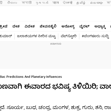
दी 
తెలుగు 
मराठी
ગુજરાતી
বাংলা
ਪੰਜਾਬੀ
தமிழ்
മലയാളം
मन
ಕ್ರೀಡೆ
ದೇಶ
ವಿದೇಶ
ಜೀವನಶೈಲಿ
ಆರೋಗ್ಯ
ವೈರಲ್​
ಅಧ್ಯಾತ್ಮ
ವಕುಮಾರ್​
ಜಲಾಶಯಗಳ ನೀರಿನ ಮಟ್ಟ
ವೆಬ್​ಸ್ಟೋರಿ
#ಬೆಂಗಳೂರು ಸುದ್ದಿ
iac Predictions And Planetary Influences
ಗುಣವಾಗಿ ಈವಾರದ ಭವಿಷ್ಯ ತಿಳಿಯಿರಿ; ವಾ
ದೆ. ಸೂರ್ಯ, ಬುಧ, ಚಂದ್ರ, ಮಂಗಳ, ಶುಕ್ರ, ಗುರು, ಶನಿ, ರಾ