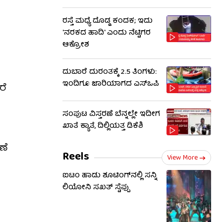
ರಸ್ತೆ ಮಧ್ಯೆ ದೊಡ್ಡ ಕಂದಕ; ಇದು
'ನರಕದ ಹಾದಿ' ಎಂದು ನೆಟ್ಟಿಗರ
ಆಕ್ರೋಶ
ದುಬಾರೆ ದುರಂತಕ್ಕೆ 2.5 ತಿಂಗಳು:
ಇಂದಿಗೂ ಜಾರಿಯಾಗದ ಎಸ್‌ಒಪಿ
ರೆ
ಸಂಪುಟ ವಿಸ್ತರಣೆ ಬೆನ್ನಲ್ಲೇ ಇದೀಗ
ಖಾತೆ ಕ್ಯಾತೆ, ದಿಲ್ಲಿಯತ್ತ ಡಿಕೆಶಿ
ಣೆ
Reels
View More
ಐಟಂ ಹಾಡು ಶೂಟಿಂಗ್​​ನಲ್ಲಿ ಸನ್ನಿ
ಲಿಯೋನಿ ಸಖತ್ ಸ್ಟೆಪ್ಪು