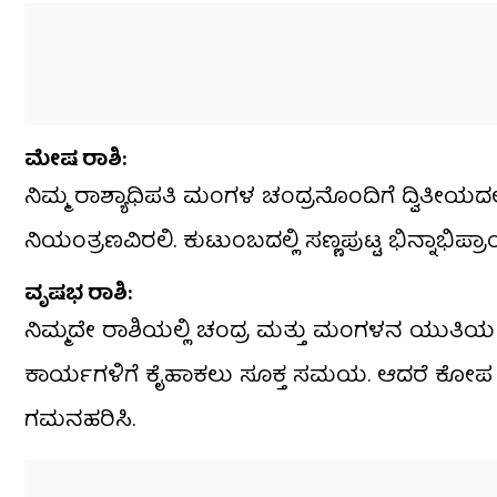
​ಮೇಷ ರಾಶಿ:
ನಿಮ್ಮ ರಾಶ್ಯಾಧಿಪತಿ ಮಂಗಳ ಚಂದ್ರನೊಂದಿಗೆ ದ್ವಿತೀಯ
ನಿಯಂತ್ರಣವಿರಲಿ. ಕುಟುಂಬದಲ್ಲಿ ಸಣ್ಣಪುಟ್ಟ ಭಿನ್ನಾಭಿಪ್ರ
​ವೃಷಭ ರಾಶಿ:
ನಿಮ್ಮದೇ ರಾಶಿಯಲ್ಲಿ ಚಂದ್ರ ಮತ್ತು ಮಂಗಳನ ಯುತಿಯ ಕಾರ
ಕಾರ್ಯಗಳಿಗೆ ಕೈಹಾಕಲು ಸೂಕ್ತ ಸಮಯ. ಆದರೆ ಕೋಪ ಮ
ಗಮನಹರಿಸಿ.