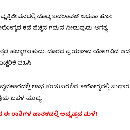
ಾನೆ. ವೃತ್ತಿಜೀವನದಲ್ಲಿ ದೊಡ್ಡ ಬದಲಾವಣೆ ಅಥವಾ ಹೊಸ
ೋಗ್ಯದ ಕಡೆ ಹೆಚ್ಚಿನ ಗಮನ ನೀಡುವುದು ಅಗತ್ಯ.
ಿ ಒತ್ತಡ ಹೆಚ್ಚಾಗಬಹುದು. ದೂರದ ಪ್ರಯಾಣದ ಯೋಗವಿದೆ ಆದ
್ಚರಿಕೆ ವಹಿಸಿ.
ವ್ಯವಹಾರದಲ್ಲಿ ಲಾಭ ಕಂಡುಬರಲಿದೆ. ಆರೋಗ್ಯದಲ್ಲಿ ಸುಧಾರ
ುದು ಬಹಳ ಮುಖ್ಯ.
ಿಂದ ಈ ರಾಶಿಗಳ ಜಾತಕದಲ್ಲಿ ಅದೃಷ್ಟದ ಮಳೆ!