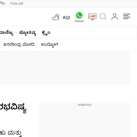
ी9
TV9-UP
AQI
ವಾಣಿಜ್ಯ
ಜ್ಯೋತಿಷ್ಯ
ಕ್ರೈಂ
#ನರೇಂದ್ರ ಮೋದಿ
ಉದ್ಯೋಗ
ರಭವಿಷ್ಯ
ಹು ಮತ್ತು