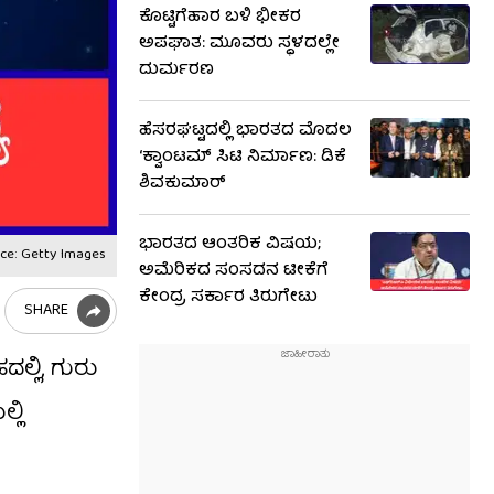
ಕೊಟ್ಟಿಗೆಹಾರ ಬಳಿ ಭೀಕರ
ಅಪಘಾತ: ಮೂವರು ಸ್ಥಳದಲ್ಲೇ
ದುರ್ಮರಣ
ಹೆಸರಘಟ್ಟದಲ್ಲಿ ಭಾರತದ ಮೊದಲ
‘ಕ್ವಾಂಟಮ್ ಸಿಟಿ ನಿರ್ಮಾಣ: ಡಿಕೆ
ಶಿವಕುಮಾರ್
ಭಾರತದ ಆಂತರಿಕ ವಿಷಯ;
ce: Getty Images
ಅಮೆರಿಕದ ಸಂಸದನ ಟೀಕೆಗೆ
ಕೇಂದ್ರ ಸರ್ಕಾರ ತಿರುಗೇಟು
SHARE
ಲ್ಲಿ, ಗುರು
್ಲಿ