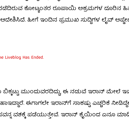
 ನಡೆದಿರುವ ಕೋಟ್ಯಂತರ ರೂಪಾಯಿ ಅಕ್ರಮಗಳ ದೂರಿನ ಹಿನ್ನ
ಿಸಿದೆ. ಹೀಗೆ ಇಂದಿನ ಪ್ರಮುಖ ಸುದ್ದಿಗಳ ಲೈವ್​​​ ಅಪ್ಡೇಟ್​​
he Liveblog Has Ended.
ಕಟ್ಟು ಮುಂದುವರದಿದ್ದು, ಈ ನಡುವೆ ಇರಾನ್‌ ಮೇಲೆ ಇವತ್ತ
ಹಾಇದ್ದಾರೆ. ಈಗಾಗಲೇ ಇರಾನ್‌ಗೆ ಸಾಕಷ್ಟು ಎಚ್ಚರಿಕೆ ನೀಡಿದ್
್ವೀಪವನ್ನ ವಶಕ್ಕೆ ಪಡೆಯುತ್ತೇವೆ. ಇರಾನ್‌ ಕೈಯಿಂದ ಏನೂ ಮಾಡ