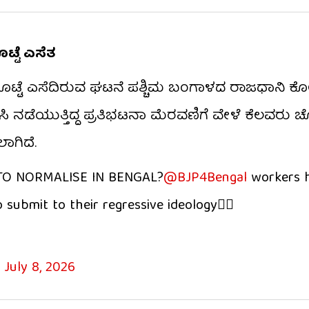
್ಟೆ ಎಸೆತ
ೊಟ್ಟೆ ಎಸೆದಿರುವ ಘಟನೆ ಪಶ್ಚಿಮ ಬಂಗಾಳದ ರಾಜಧಾನಿ ಕೊಲ್ಕ
ಸಿ ನಡೆಯುತ್ತಿದ್ದ ಪ್ರತಿಭಟನಾ ಮೆರವಣಿಗೆ ವೇಳೆ ಕೆಲವರು 
ಾಗಿದೆ.
 TO NORMALISE IN BENGAL?
@BJP4Bengal
workers h
submit to their regressive ideology👇🏼
)
July 8, 2026