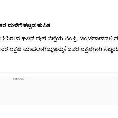
ತರ ಮಳೆಗೆ ಕಟ್ಟಡ ಕುಸಿತ
ಿದಿರುವ ಘಟನೆ ಪುಣೆ ಜಿಲ್ಲೆಯ ಪಿಂಪ್ರಿ-ಚಿಂಚವಾಡ್​​ನಲ್ಲಿ ನಡ
ರ ರಕ್ಷಣೆ ಮಾಡಲಾಗಿದ್ದು,ಇನ್ನುಳಿದವರ ರಕ್ಷಣೆಗಾಗಿ ಸಿಬ್ಬ