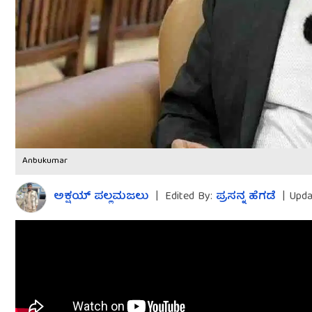
Anbukumar
ಅಕ್ಷಯ್​ ಪಲ್ಲಮಜಲು​​
|
Edited By:
ಪ್ರಸನ್ನ ಹೆಗಡೆ
|
Upda