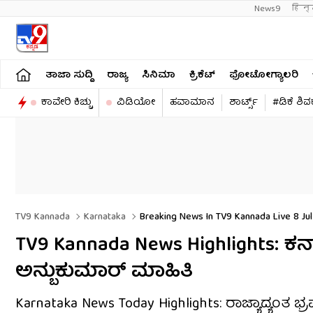
News9
हिन्
ತಾಜಾ ಸುದ್ದಿ
ರಾಜ್ಯ
ಸಿನಿಮಾ
ಕ್ರಿಕೆಟ್​
ಫೋಟೋಗ್ಯಾಲರಿ
ಕಾವೇರಿ ಕಿಚ್ಚು
ವಿಡಿಯೋ
ಹವಾಮಾನ
ಶಾರ್ಟ್ಸ್​
#ಡಿಕೆ ಶಿ
TV9 Kannada
Karnataka
Breaking News In TV9 Kannada Live 8 Jul
Updates
TV9 Kannada News Highlights: ಕರ್ನ
ಅನ್ಬುಕುಮಾರ್ ಮಾಹಿತಿ
Karnataka News Today Highlights: ರಾಜ್ಯಾದ್ಯಂತ 