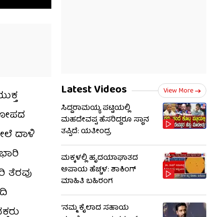
Latest Videos
View More
ಯುಕ್ತ
ಸಿದ್ದರಾಮಯ್ಯ ಪಟ್ಟಿಯಲ್ಲಿ
 ಆರೋಪದ
ಮಹದೇವಪ್ಪ ಹೆಸರಿದ್ದರೂ ಸ್ಥಾನ
ತಪ್ಪಿದೆ: ಯತೀಂದ್ರ
ೇಲೆ ದಾಳಿ
 ಭಾರಿ
ಮಕ್ಕಳಲ್ಲಿ ಹೃದಯಾಘಾತದ
ಅಪಾಯ ಹೆಚ್ಚಳ: ಶಾಕಿಂಗ್​​
ರಿ ತೆರವು
ಮಾಹಿತಿ ಬಹಿರಂಗ
ದಿ
‘ನಮ್ಮ ಕೈಲಾದ ಸಹಾಯ
ಕ್ತರು