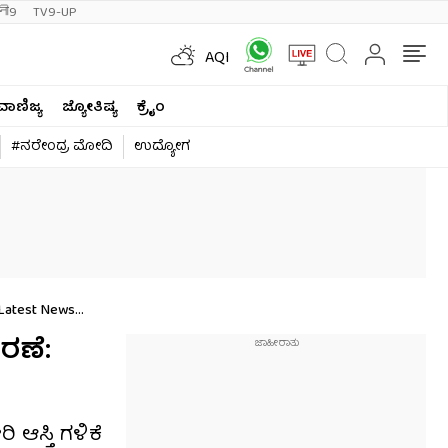
ी9
TV9-UP
AQI
ವಾಣಿಜ್ಯ
ಜ್ಯೋತಿಷ್ಯ
ಕ್ರೈಂ
#ನರೇಂದ್ರ ಮೋದಿ
ಉದ್ಯೋಗ
 Latest News
ತರಣೆ:
ಆಸ್ತಿ ಗಳಿಕೆ