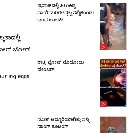
ಪ್ರವಾಹದಲ್ಲಿ ಸಿಲುಕಿದ್ದ
ನಾಯಿಮರಿಗಳನ್ನೆಲ್ಲ ತಬ್ಬಿಕೊಂಡು
ಬಂದ ಬಾಲಕಿ!
ತಾದಲ್ಲಿ
ಚೋರ್‌ ಚೋರ್‌
ರಾತ್ರಿ ಫೋನ್​​ ನೊಡೋದು
ಡೇಂಜರ್!
urling eggs
ಸಖತ್ ಅದ್ದೂರಿಯಾಗಿತ್ತು ಸನ್ನಿ
ಸಾಂಗ್ ಶೂಟಿಂಗ್