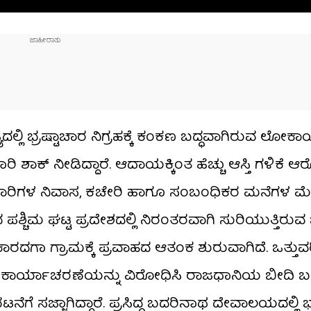
ಯದಲ್ಲಿ ಭ್ರಷ್ಟಾಚಾರ ನಿಗ್ರಹಕ್ಕೆ ಕಂಕಣ ಬದ್ಧವಾಗಿರುವ ಲೋಕಾ
ಭಾರಿ ಶಾಕ್ ನೀಡಿದ್ದಾರೆ. ಆದಾಯಕ್ಕಿಂತ ಹೆಚ್ಚು ಆಸ್ತಿ ಗಳಿಕೆ
್ಕೆ ಅಧಿಕಾರಿಗಳ ನಿವಾಸ, ಕಚೇರಿ ಹಾಗೂ ಸಂಬಂಧಿಕರ ಮನೆಗಳ ಮ
ರದ ಪಶ್ಚಿಮ ಘಟ್ಟ ಪ್ರದೇಶದಲ್ಲಿ ನಿರಂತರವಾಗಿ ಸುರಿಯುತ್ತಿರುವ
ಾರದಗಾ ಗ್ರಾಮಕ್ಕೆ ಪ್ರವಾಹದ ಆತಂಕ ಶುರುವಾಗಿದೆ. ಒತ್ತುವ
ತೆರವು ಕಾರ್ಯಾಚರಣೆಯನ್ನು ವಿರೋಧಿಸಿ ರಾಜಧಾನಿಯ ಬೀದಿ ಬ
ಭಟನೆಗೆ ಸಜ್ಜಾಗಿದ್ದಾರೆ. ಪ್ರಸಿದ್ಧ ಬದರಿನಾಥ ದೇವಾಲಯದಲ್ಲಿ ಭ