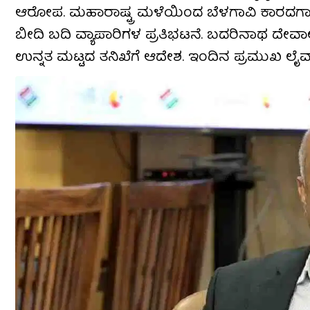
ಆರೋಪ. ಮಹಾರಾಷ್ಟ್ರ ಮಳೆಯಿಂದ ಬೆಳಗಾವಿ ಕಾರದಗಾ ಗ್ರ
ಬೀದಿ ಬದಿ ವ್ಯಾಪಾರಿಗಳ ಪ್ರತಿಭಟನೆ. ಬದರಿನಾಥ ದೇ
ಉನ್ನತ ಮಟ್ಟದ ತನಿಖೆಗೆ ಆದೇಶ. ಇಂದಿನ ಪ್ರಮುಖ ಲೈವ್ ಸ