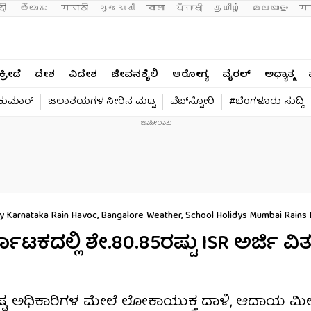
दी 
తెలుగు 
मराठी
ગુજરાતી
বাংলা
ਪੰਜਾਬੀ
தமிழ்
മലയാളം
मन
ಕ್ರೀಡೆ
ದೇಶ
ವಿದೇಶ
ಜೀವನಶೈಲಿ
ಆರೋಗ್ಯ
ವೈರಲ್​
ಅಧ್ಯಾತ್ಮ
ವಕುಮಾರ್​
ಜಲಾಶಯಗಳ ನೀರಿನ ಮಟ್ಟ
ವೆಬ್​ಸ್ಟೋರಿ
#ಬೆಂಗಳೂರು ಸುದ್ದಿ
y Karnataka Rain Havoc, Bangalore Weather, School Holidys Mumbai Rains
ಾಟಕದಲ್ಲಿ ಶೇ.80.85ರಷ್ಟು ISR ಅರ್ಜಿ ವಿ
ಭ್ರಷ್ಟ ಅಧಿಕಾರಿಗಳ ಮೇಲೆ ಲೋಕಾಯುಕ್ತ ದಾಳಿ, ಆದಾಯ ಮೀರಿ 