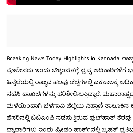
Breaking News Today Highlights in Kannada: ರಾಜ್
ಪೊಲೀಸರು ಇಂದು ಬೆಳ್ಳಂಬೆಳಗ್ಗೆ ಭ್ರಷ್ಟ ಅಧಿಕಾರಿಗಳಿಗೆ 
ಹಿನ್ನೆಲೆಯಲ್ಲಿ ರಾಜ್ಯದ ಹಲವು ಜಿಲ್ಲೆಗಳಲ್ಲಿ ಏಕಕಾಲಕ
ನಡೆಸಿ ದಾಖಲೆಗಳನ್ನು ಪರಿಶೀಲಿಸುತ್ತಿದ್ದಾರೆ. ಮಹಾರಾಷ್ಟ್
ಮಳೆಯಿಂದಾಗಿ ಬೆಳಗಾವಿ ಜಿಲ್ಲೆಯ ನಿಪ್ಪಾಣಿ ತಾಲೂಕಿನ ಕ
ಹೆಸರಿನಲ್ಲಿ ಬಿಬಿಎಂಪಿ ನಡೆಸುತ್ತಿರುವ ಫುಟ್‌ಪಾತ್ 
ವ್ಯಾಪಾರಿಗಳು ಇಂದು ಫ್ರೀಡಂ ಪಾರ್ಕ್‌ನಲ್ಲಿ ಬೃಹತ್ ಪ್ರತಿ