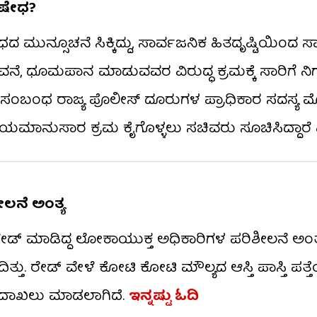
ನಿಷೇಧ?
ದ ಮುನ್ಸೂಚನೆ ಸಿಕ್ಕಿದ್ದು, ಸಾರ್ವಜನಿಕ ಹಿತದೃಷ್ಟಿಯಿಂದ ಸ
ಸೇವನೆ, ಧೂಮಪಾನ ಮಾಡುವವರ ವಿರುದ್ಧ ಕ್ರಮಕ್ಕೆ ಸಾರಿಗೆ ನ
, ಈ ಸಂಬಂಧ ರಾಜ್ಯ ಪೊಲೀಸ್ ದೂರುಗಳ ಪ್ರಾಧಿಕಾರ ಸದಸ್ಯ
ೆ ನಿಯಮಾನುಸಾರ ಕ್ರಮ ಕೈಗೊಳ್ಳಲು ಸಚಿವರು ಸೂಚಿಸಿದ್ದಾರೆ ಎ
ಲನೆ ಅಂತ್ಯ
ೇಡ್​​ ಮಾಡಿದ್ದ ಲೋಕಾಯುಕ್ತ ಅಧಿಕಾರಿಗಳ ಪರಿಶೀಲನೆ ಅಂತ್
ಿತ್ತು. ರೇಡ್​​ ವೇಳೆ ಕೋಟಿ ಕೋಟಿ ಮೌಲ್ಯದ ಆಸ್ತಿ ಪಾಸ್ತಿ ಪತ್ತೆ
ರಣ ದಾಖಲು ಮಾಡಲಾಗಿದೆ.
ಇನ್ನಷ್ಟು ಓದಿ