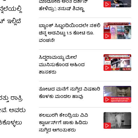
ಮಾಡೋಣ ಅಂತ ದರ್ಶನ್
ೆಲೆಯಲ್ಲಿ
ಹೇಳಿದ್ರು’; ತನುಷ್ ಶಿವಣ್ಣ
 ಇಲ್ಲಿದೆ
ಬ್ಯಾಂಕ್ ಸಿಬ್ಬಂದಿಯಿಂದಲೇ ನಕಲಿ
ಚಿನ್ನ ಅಡವಿಟ್ಟು 1.5 ಕೋಟಿ ರೂ.
ವಂಚನೆ!
ಸಿದ್ದರಾಮಯ್ಯ ಮೇಲೆ
ಮುನಿಸುಕೊಂಡ ಅಹಿಂದ
ಶಾಸಕರು
ತೋಟದ ಮನೆಗೆ ನುಗ್ಗಿದ ವಿಷಕಾರಿ
ಕೊಳಕು ಮಂಡಲ ಹಾವು
ು ರಾತ್ರಿ
ದೇವೆ. ಅವರು
ಕಲಬುರಗಿ ಕೇಂದ್ರಿಯ ವಿವಿ
ಿಕೊಳ್ಳಲು
ಕ್ವಾರ್ಟರ್ಸ್‌ಗೆ ಚಾಕು ಹಿಡಿದು
ನುಗ್ಗಿದ ಆಗಂತುಕರು