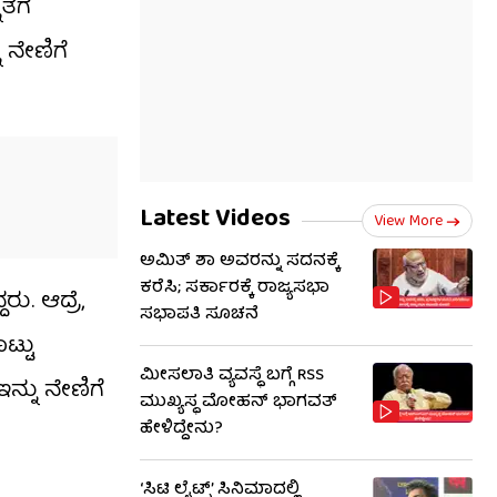
ತೆಗೆ
 ನೇಣಿಗೆ
Latest Videos
View More
ಅಮಿತ್ ಶಾ ಅವರನ್ನು ಸದನಕ್ಕೆ
ಕರೆಸಿ; ಸರ್ಕಾರಕ್ಕೆ ರಾಜ್ಯಸಭಾ
ು. ಆದ್ರೆ,
ಸಭಾಪತಿ ಸೂಚನೆ
ಟ್ಟು
ಮೀಸಲಾತಿ ವ್ಯವಸ್ಥೆ ಬಗ್ಗೆ RSS​
್ನು ನೇಣಿಗೆ
ಮುಖ್ಯಸ್ಥ ಮೋಹನ್ ಭಾಗವತ್
ಹೇಳಿದ್ದೇನು?
‘ಸಿಟಿ ಲೈಟ್ಸ್’ ಸಿನಿಮಾದಲ್ಲಿ