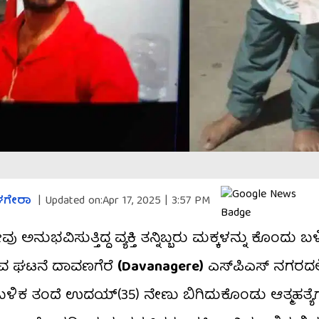
ಳಗೇರಾ
|
Updated on:
Apr 17, 2025 | 3:57 PM
ಅನುಭವಿಸುತ್ತಿದ್ದ ವ್ಯಕ್ತಿ ತನ್ನಿಬ್ಬರು ಮಕ್ಕಳನ್ನು ಕೊಂದು 
 ಘಟನೆ ದಾವಣಗೆರೆ
(Davanagere)
ಎಸ್‌ಪಿಎಸ್‌ ನಗರದಲ್ಲ
ು ಬಳಿಕ ತಂದೆ ಉದಯ್‌(35) ನೇಣು ಬಿಗಿದುಕೊಂಡು ಆತ್ಮಹತ್ಯೆಗ