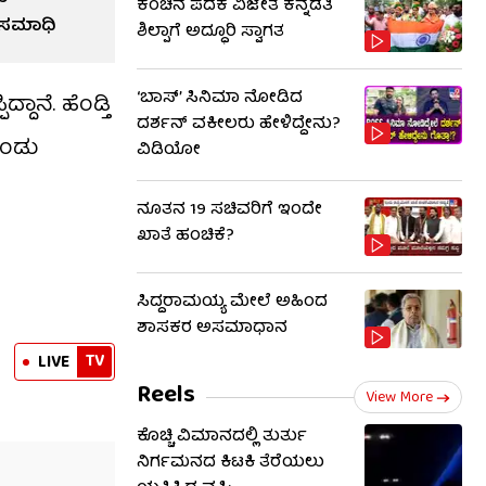
ಕಂಚಿನ ಪದಕ ವಿಜೇತೆ ಕನ್ನಡತಿ
ಸಮಾಧಿ
ಶಿಲ್ಪಾಗೆ ಅದ್ಧೂರಿ ಸ್ವಾಗತ
‘ಬಾಸ್’ ಸಿನಿಮಾ ನೋಡಿದ
ದಾನೆ. ಹೆಂಡ್ತಿ
ದರ್ಶನ್ ವಕೀಲರು ಹೇಳಿದ್ದೇನು?
ೊಂಡು
ವಿಡಿಯೋ
ನೂತನ 19 ಸಚಿವರಿಗೆ ಇಂದೇ
ಖಾತೆ ಹಂಚಿಕೆ?
ಸಿದ್ದರಾಮಯ್ಯ ಮೇಲೆ ಅಹಿಂದ
ಶಾಸಕರ ಅಸಮಾಧಾನ
TV
LIVE
Reels
View More
ಕೊಚ್ಚಿ ವಿಮಾನದಲ್ಲಿ ತುರ್ತು
ನಿರ್ಗಮನದ ಕಿಟಕಿ ತೆರೆಯಲು