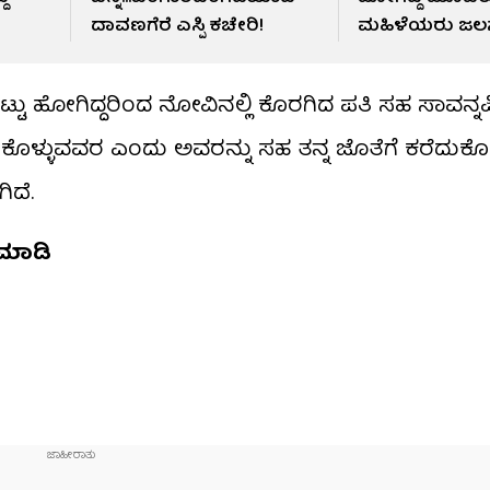
ದಾವಣಗೆರೆ ಎಸ್ಪಿ ಕಚೇರಿ!
ಮಹಿಳೆಯರು ಜಲ
ಬಿಟ್ಟು ಹೋಗಿದ್ದರಿಂದ ನೋವಿನಲ್ಲಿ ಕೊರಗಿದ ಪತಿ ಸಹ ಸಾವನ್ನಪ್ಪಿದ್
ಡಿಕೊಳ್ಳುವವರ ಎಂದು ಅವರನ್ನು ಸಹ ತನ್ನ ಜೊತೆಗೆ ಕರೆದುಕ
ಿದೆ.
 ಮಾಡಿ