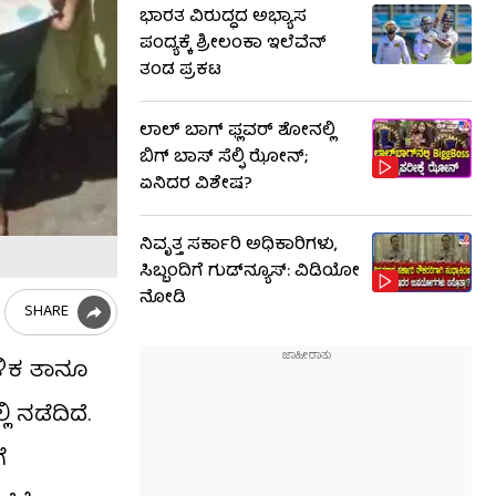
ಭಾರತ ವಿರುದ್ಧದ ಅಭ್ಯಾಸ
ಪಂದ್ಯಕ್ಕೆ ಶ್ರೀಲಂಕಾ ಇಲೆವೆನ್
ತಂಡ ಪ್ರಕಟ
ಲಾಲ್ ಬಾಗ್ ಫ್ಲವರ್ ಶೋನಲ್ಲಿ
ಬಿಗ್ ಬಾಸ್ ಸೆಲ್ಫಿ ಝೋನ್;
ಏನಿದರ ವಿಶೇಷ?
ನಿವೃತ್ತ ಸರ್ಕಾರಿ ಅಧಿಕಾರಿಗಳು,
ಸಿಬ್ಬಂದಿಗೆ ಗುಡ್​ನ್ಯೂಸ್: ವಿಡಿಯೋ
ನೋಡಿ
SHARE
ಬಳಿಕ ತಾನೂ
ಿ ನಡೆದಿದೆ.
ೆ