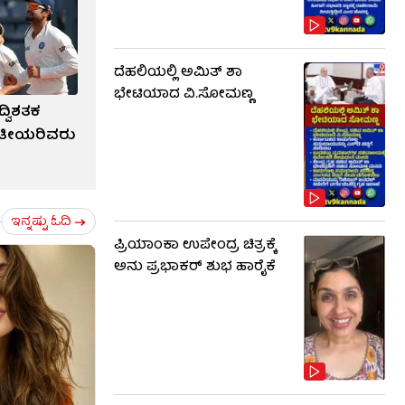
ದೆಹಲಿಯಲ್ಲಿ ಅಮಿತ್ ಶಾ
ಭೇಟಿಯಾದ ವಿ.ಸೋಮಣ್ಣ
ದ್ವಿಶತಕ
ರತೀಯರಿವರು
ಇನ್ನಷ್ಟು ಓದಿ
ಪ್ರಿಯಾಂಕಾ ಉಪೇಂದ್ರ ಚಿತ್ರಕ್ಕೆ
ಅನು ಪ್ರಭಾಕರ್ ಶುಭ ಹಾರೈಕೆ