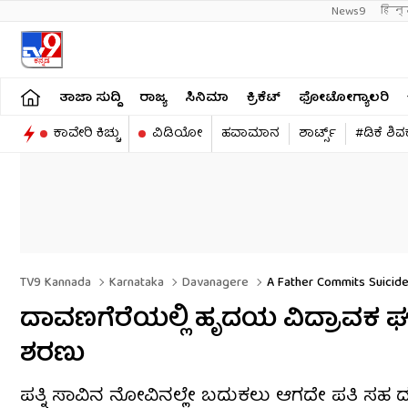
News9
हिन्
ತಾಜಾ ಸುದ್ದಿ
ರಾಜ್ಯ
ಸಿನಿಮಾ
ಕ್ರಿಕೆಟ್​
ಫೋಟೋಗ್ಯಾಲರಿ
ಕಾವೇರಿ ಕಿಚ್ಚು
ವಿಡಿಯೋ
ಹವಾಮಾನ
ಶಾರ್ಟ್ಸ್​
#ಡಿಕೆ ಶಿ
TV9 Kannada
Karnataka
Davanagere
A Father Commits Suicide 
ದಾವಣಗೆರೆಯಲ್ಲಿ ಹೃದಯ ವಿದ್ರಾವಕ ಘಟನೆ:
ಶರಣು
ಪತ್ನಿ ಸಾವಿನ ನೋವಿನಲ್ಲೇ ಬದುಕಲು ಆಗದೇ ಪತಿ ಸಹ ದುರಂ