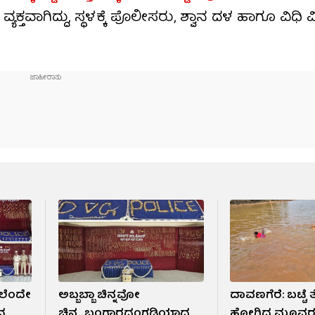
ಯಕ್ತವಾಗಿದ್ದು, ಸ್ಥಳಕ್ಕೆ ಪೊಲೀಸರು, ಶ್ವಾನ ದಳ ಹಾಗೂ ವಿಧಿ ವ
ಲೆಂದೇ
ಅಬ್ಬಬ್ಬಾ ಚಿನ್ನವೋ
ದಾವಣಗೆರೆ: ಬಟ್ಟ
್ದ
ಚಿನ್ನ...ಬಂಗಾರದಂಗಡಿಯಾದ
ಹೋಗಿದ್ದ ಮೂವರ