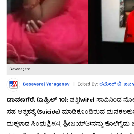
Davanagere
Basavaraj Yaraganavi
|
Edited By:
ರಮೇಶ್ ಬಿ. ಜವ
ದಾವಣಗೆರೆ, (ಏಪ್ರಿಲ್ 10):
ಪತ್ನಿ
(Wife)
ಸಾವಿನಿಂದ ನೋವು 
ಸಹ ಆತ್ಮಹತ್ಯೆ
(Suicide)
ಮಾಡಿಕೊಂಡಿರುವ ಮನಕಲಕುವ
ಮಕ್ಕಳಾದ ಸಿಂಧುಶ್ರೀ(4), ಶ್ರೀಜಯ್‌(3)ನನ್ನು ಕೊಲೆಗೈದ