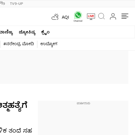
ी9
TV9-UP
AQI
ವಾಣಿಜ್ಯ
ಜ್ಯೋತಿಷ್ಯ
ಕ್ರೈಂ
#ನರೇಂದ್ರ ಮೋದಿ
ಉದ್ಯೋಗ
ಮಹತ್ಯೆಗೆ
ಬಳಿಕ ತಂದೆ ಸಹ