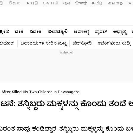
दी 
తెలుగు 
मराठी
ગુજરાતી
বাংলা
ਪੰਜਾਬੀ
தமிழ்
മലയാളം
मन
ಕ್ರೀಡೆ
ದೇಶ
ವಿದೇಶ
ಜೀವನಶೈಲಿ
ಆರೋಗ್ಯ
ವೈರಲ್​
ಅಧ್ಯಾತ್ಮ
ವಕುಮಾರ್​
ಜಲಾಶಯಗಳ ನೀರಿನ ಮಟ್ಟ
ವೆಬ್​ಸ್ಟೋರಿ
#ಬೆಂಗಳೂರು ಸುದ್ದಿ
After Killed His Two Children In Davanagere
 ತನ್ನಿಬ್ಬರು ಮಕ್ಕಳನ್ನು ಕೊಂದು ತಂದೆ ಆತ್
ತ ಸಾವು ಕಂಡಿದ್ದಾರೆ. ತನ್ನಿಬ್ಬರು ಮಕ್ಕಳ್ಳನ್ನು ಕೊಂದು 