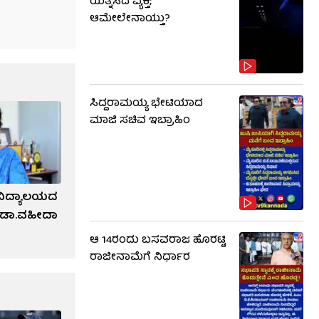
ಯತ್ನಿಸಿದ ವ್ಯಕ್ತಿ;
ಆಮೇಲೇನಾಯ್ತು?
ಸಿದ್ದರಾಮಯ್ಯ ಭೇಟಿಯಾದ
ಮಾಜಿ ಸಚಿವ ಇಬ್ರಾಹಿಂ
ವಿದ್ಯಾಲಯದ
್‌ ಡಾ.ವಹೀದಾ
ಆ 14ರಂದು ಬಸವರಾಜ ಹೊರಟ್ಟಿ
ರಾಜೀನಾಮೆಗೆ ನಿರ್ಧಾರ