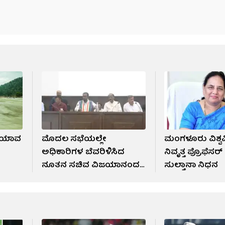
; ಯಾವ
ಮೊದಲ ಸಭೆಯಲ್ಲೇ
ಮಂಗಳೂರು ವಿಶ್ವ
ಅಧಿಕಾರಿಗಳ ಬೆವರಿಳಿಸಿದ
ನಿವೃತ್ತ ಪ್ರೊಫೆಸರ
ನೂತನ ಸಚಿವ ವಿಜಯಾನಂದ
ಸುಲ್ತಾನಾ ನಿಧನ
ಕಾಶಪ್ಪನವರ್