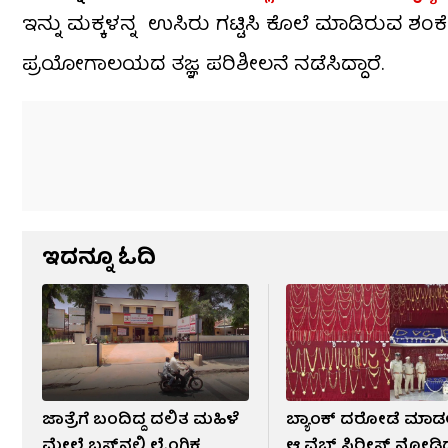
ಇನ್ನು ಮಕ್ಕಳನ್ನ ಉಸಿರು ಗಟ್ಟಿಸಿ ಕೊಲೆ ಮಾಡಿರುವ ಶಂಕೆ ವ್
ಪ್ರಯೋಗಾಲಯದ ತಜ್ಞ ಪರಿಶೀಲನೆ ನಡೆಸಿದ್ದಾರೆ.
ಇದನ್ನೂ ಓದಿ
ಜಾತ್ರೆಗೆ ಬಂದಿದ್ದ ದಲಿತ ಮಹಿಳೆ
ಬ್ಯಾಂಕ್ ದರೋಡೆ ಮಾಡ
ಮೇಲೆ ಬಸ್​ನಲ್ಲಿ ಲೈಂಗಿಕ
ಆ ವೆಬ್​ ಸಿರೀಸ್ ನೋಡಿದ