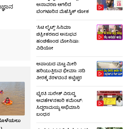
ಅನಾವರಣ ಆಗಲಿದೆ
ಿಜ್ಞಾನ
ಬೆಂಗಳೂರಿನ ಮೆಜೆಸ್ಟಿಕ್ ಲೋಕ
‘ಸಿಟಿ ಲೈಟ್ಸ್’ ಸಿನಿಮಾ
ಚಿತ್ರೀಕರಣದ ಅನುಭವ
ಹಂಚಿಕೊಂಡ ಮೋನಿಷಾ:
ವಿಡಿಯೋ
ಅಪಾಯದ ಮಟ್ಟ ಮೀರಿ
ಹರಿಯುತ್ತಿರುವ ಭೀಮಾ: ನದಿ
ತೀರಕ್ಕೆ ತೆರಳದಂತೆ ಕಟ್ಟೆಚ್ಚರ
ಭೈರತಿ ಸುರೇಶ್ ವಿರುದ್ಧ
ಅವಹೇಳನಕಾರಿ ಕಮೆಂಟ್:
ಸಿದ್ದರಾಮಯ್ಯ ಅಭಿಮಾನಿ
ಬಂಧನ
ೆ ತೊಳೆಯಲು
ು