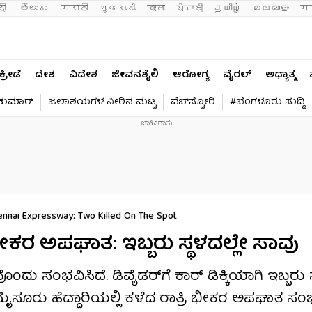
दी 
తెలుగు 
मराठी
ગુજરાતી
বাংলা
ਪੰਜਾਬੀ
தமிழ்
മലയാളം
मन
ಕ್ರೀಡೆ
ದೇಶ
ವಿದೇಶ
ಜೀವನಶೈಲಿ
ಆರೋಗ್ಯ
ವೈರಲ್​
ಅಧ್ಯಾತ್ಮ
ವಕುಮಾರ್​
ಜಲಾಶಯಗಳ ನೀರಿನ ಮಟ್ಟ
ವೆಬ್​ಸ್ಟೋರಿ
#ಬೆಂಗಳೂರು ಸುದ್ದಿ
ennai Expressway: Two Killed On The Spot
ಲಿ ಭೀಕರ ಅಪಘಾತ: ಇಬ್ಬರು ಸ್ಥಳದಲ್ಲೇ ಸಾವು
ೊಂದು ಸಂಭವಿಸಿದೆ. ಡಿವೈಡರ್​ಗೆ ಕಾರ್ ಡಿಕ್ಕಿಯಾಗಿ ಇಬ್ಬರು ಸ
ು-ಮೈಸೂರು ಹೆದ್ದಾರಿಯಲ್ಲಿ ಕಳೆದ ರಾತ್ರಿ ಭೀಕರ ಅಪಘಾತ ಸಂಭ