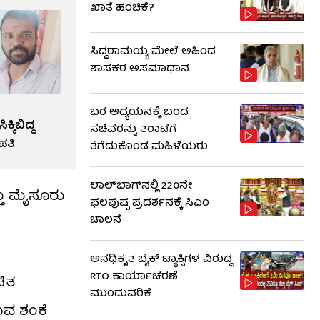
ಖಾತೆ ಹಂಚಿಕೆ?
ಸಿದ್ದರಾಮಯ್ಯ ಮೇಲೆ ಅಹಿಂದ
ಶಾಸಕರ ಅಸಮಾಧಾನ
ಬರ ಅಧ್ಯಯನಕ್ಕೆ ಬಂದ
್ಕಿಬಿದ್ದ
ಸಚಿವರನ್ನು ತರಾಟೆಗೆ
ಪತಿ
ತೆಗೆದುಕೊಂಡ ಮಹಿಳೆಯರು
ಲಾಲ್‌ಬಾಗ್​​ನಲ್ಲಿ 220ನೇ
್ತು ಮೈಸೂರು
ಫಲಪುಷ್ಪ ಪ್ರದರ್ಶನಕ್ಕೆ ಸಿಎಂ
ಚಾಲನೆ
ಅನಧಿಕೃತ ಬೈಕ್ ಟ್ಯಾಕ್ಸಿಗಳ ವಿರುದ್ಧ
RTO ಕಾರ್ಯಾಚರಣೆ
ಚಿತ
ಮುಂದುವರಿಕೆ
ರುವ ಶಂಕೆ