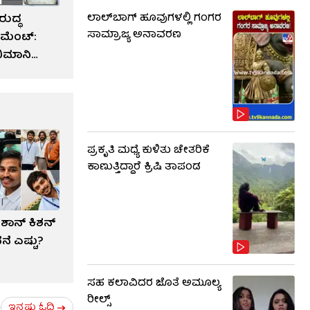
ಲಾಲ್​ಬಾಗ್ ಹೂವುಗಳಲ್ಲಿ ಗಂಗರ
ರುದ್ಧ
ಸಾಮ್ರಾಜ್ಯ ಅನಾವರಣ
ಮೆಂಟ್:
ಭಿಮಾನಿ
ಪ್ರಕೃತಿ ಮಧ್ಯೆ ಕುಳಿತು ಚೇತರಿಕೆ
ಕಾಣುತ್ತಿದ್ದಾರೆ ಕ್ರಿಷಿ ತಾಪಂಡ
ಶಾನ್ ಕಿಶನ್​
ೆ ಎಷ್ಟು?
ಸಹ ಕಲಾವಿದರ ಜೊತೆ ಅಮೂಲ್ಯ
ರೀಲ್ಸ್
ಇನ್ನಷ್ಟು ಓದಿ