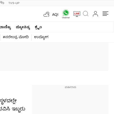
ी9
TV9-UP
AQI
ವಾಣಿಜ್ಯ
ಜ್ಯೋತಿಷ್ಯ
ಕ್ರೈಂ
#ನರೇಂದ್ರ ಮೋದಿ
ಉದ್ಯೋಗ
್ಥಳದಲ್ಲೇ
ವಿಸಿ ಇಬ್ಬರು