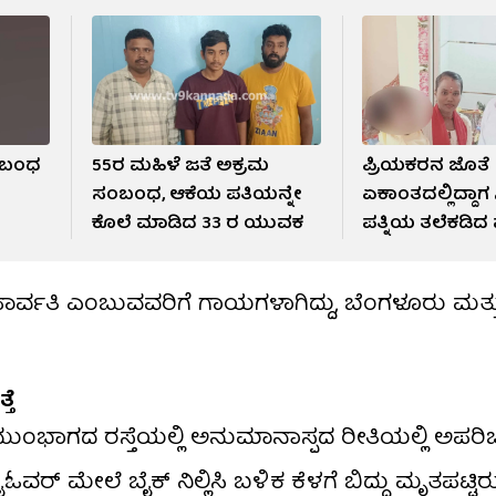
ಸಂಬಂಧ
55ರ ಮಹಿಳೆ ಜತೆ ಅಕ್ರಮ
ಪ್ರಿಯಕರನ ಜೊತೆ
ಸಂಬಂಧ, ಆಕೆಯ ಪತಿಯನ್ನೇ
ಏಕಾಂತದಲ್ಲಿದ್ದಾಗ ಸಿಕ
ಕೊಲೆ ಮಾಡಿದ 33 ರ ಯುವಕ
ಪತ್ನಿಯ ತಲೆಕಡಿದ 
ಪಾರ್ವತಿ ಎಂಬುವವರಿಗೆ ಗಾಯಗಳಾಗಿದ್ದು, ಬೆಂಗಳೂರು ಮತ
ತೆ
ಂಭಾಗದ​ ರಸ್ತೆಯಲ್ಲಿ ಅನುಮಾನಾಸ್ಪದ ರೀತಿಯಲ್ಲಿ ಅಪರಿ
ರ್ ಮೇಲೆ ಬೈಕ್ ನಿಲ್ಲಿಸಿ ಬಳಿಕ ಕೆಳಗೆ ಬಿದ್ದು ಮೃತಪಟ್ಟಿ