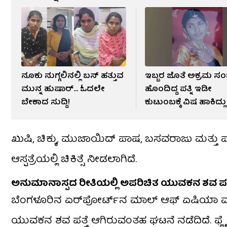
ನೂಕು ನುಗ್ಗಲಿನಲ್ಲಿ ಬಸ್ ಹತ್ತುವ
ಇಬ್ಬರ ಜೊತೆ ಅಕ್ರಮ 
ಮುನ್ನ ಹುಷಾರ್... ಓದಲೇ
ಹೊಂದಿದ್ದ ಪತ್ನಿ ಇಡೀ
ಬೇಕಾದ ಸುದ್ದಿ!
ಕುಟುಂಬಕ್ಕೆ ವಿಷ ಹಾಕಿದ್ಲು
ಖುಷಿ, ಚಿಕ್ಕು, ಮುಜಾಯಿದ್ ಪಾಷ, ಬಸವರಾಜು ಮತ್ತು 
ಆಸ್ಪತ್ರೆಯಲ್ಲಿ ಚಿಕಿತ್ಸೆ ನೀಡಲಾಗಿದೆ.
ಅನುಮಾನಾಸ್ಪದ ರೀತಿಯಲ್ಲಿ ಅಪರಿಚಿತ ಯುವಕನ ಶವ ಪತ್
ಬೆಂಗಳೂರಿನ ಏರ್​ಪೋರ್ಟ್​​ನ ಮಾಲ್​ ಆಫ್ ಏಷಿಯಾ ಮು
ಯುವಕನ ಶವ ಪತ್ತೆ ಆಗಿರುವಂತಹ ಘಟನೆ ನಡೆದಿದೆ. ಫ್ಲೈಓವ