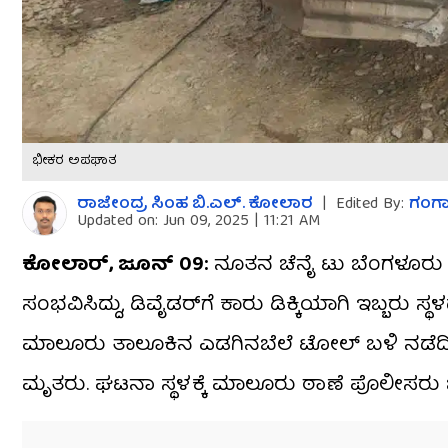
ಭೀಕರ ಅಪಘಾತ
ರಾಜೇಂದ್ರ ಸಿಂಹ ಬಿ.ಎಲ್. ಕೋಲಾರ
|
Edited By:
ಗಂಗಾ
Updated on:
Jun 09, 2025 | 11:21 AM
ಕೋಲಾರ್​, ಜೂನ್​ 09:
ನೂತನ ಚೆನೈ ಟು ಬೆಂಗಳೂರು ಎಕ
ಸಂಭವಿಸಿದ್ದು, ಡಿವೈಡರ್​ಗೆ ಕಾರು ಡಿಕ್ಕಿಯಾಗಿ ಇಬ್ಬರು ಸ್ಥ
ಮಾಲೂರು ತಾಲೂಕಿನ ಎಡಗಿನಬೆಲೆ ಟೋಲ್​​ ಬಳಿ ನಡೆದ
ಮೃತರು. ಘಟನಾ ಸ್ಥಳಕ್ಕೆ ಮಾಲೂರು ಠಾಣೆ ಪೊಲೀಸರು ಭೇ