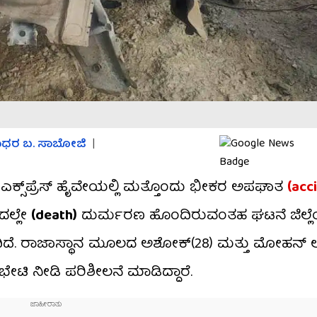
ಧರ​ ಬ. ಸಾಬೋಜಿ
|
್ಸ್‌ಪ್ರೆಸ್‌ ಹೈವೇಯಲ್ಲಿ ಮತ್ತೊಂದು ಭೀಕರ ಅಪಘಾತ
(acc
ಳದಲ್ಲೇ
(death)
ದುರ್ಮರಣ ಹೊಂದಿರುವಂತಹ ಘಟನೆ ಜಿಲ್ಲ
ಿದೆ. ರಾಜಾಸ್ಥಾನ ಮೂಲದ ಅಶೋಕ್(28) ಮತ್ತು ಮೋಹನ್ ಲ
ಟಿ ನೀಡಿ ಪರಿಶೀಲನೆ ಮಾಡಿದ್ದಾರೆ.