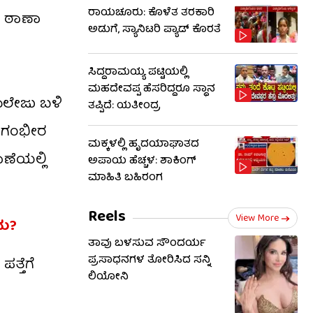
ರಾಯಚೂರು: ಕೊಳೆತ ತರಕಾರಿ
ಸ್ ಠಾಣಾ
ಅಡುಗೆ, ಸ್ಯಾನಿಟರಿ ಪ್ಯಾಡ್ ಕೊರತೆ
ಸಿದ್ದರಾಮಯ್ಯ ಪಟ್ಟಿಯಲ್ಲಿ
ಮಹದೇವಪ್ಪ ಹೆಸರಿದ್ದರೂ ಸ್ಥಾನ
ಾಲೇಜು ಬಳಿ
ತಪ್ಪಿದೆ: ಯತೀಂದ್ರ
ಗೆ ಗಂಭೀರ
ಮಕ್ಕಳಲ್ಲಿ ಹೃದಯಾಘಾತದ
ಣೆಯಲ್ಲಿ
ಅಪಾಯ ಹೆಚ್ಚಳ: ಶಾಕಿಂಗ್​​
ಮಾಹಿತಿ ಬಹಿರಂಗ
Reels
View More
ನು?
ತಾವು ಬಳಸುವ ಸೌಂದರ್ಯ
ಪ್ರಸಾಧನಗಳ ತೋರಿಸಿದ ಸನ್ನಿ
ತ್ತೆಗೆ
ಲಿಯೋನಿ