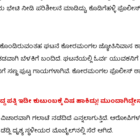
ಲೀಸರು ಭೇಟಿ ನೀಡಿ ಪರಿಶೀಲನೆ ಮಾಡಿದ್ದು, ಕೊಡಿಗೆಹಳ್ಳಿ ಪೊಲೀ
ಾಡಿಕೊಂಡಿರುವಂತಹ ಘಟನೆ ಕೋರಮಂಗಲ ಜ್ಯೋತಿನಿವಾಸ ಕ
ದು ತಡವಾಗಿ ಬೆಳಕಿಗೆ ಬಂದಿದೆ. ಘಟನೆಯಲ್ಲಿ ಓರ್ವ ಯುವಕನಿ
್ವನಿಗೆ ಸಣ್ಣ ಪುಟ್ಟ ಗಾಯಗಳಾಗಿವೆ. ಕೋರಮಂಗಲ ಪೊಲೀಸ್ ಠಾ
ಪತ್ನಿ ಇಡೀ ಕುಟುಂಬಕ್ಕೆ ವಿಷ ಹಾಕಿದ್ಲು! ಮುಂದಾಗಿದ್ದೇ
ಗಿ ವಿಚಾರವಾಗಿ ಗಲಾಟೆ ನಡೆದಿದೆ ಎನ್ನಲಾಗುತ್ತಿದೆ. ಆರೋಪಿಗಳ ಪ
 ದೃಶ್ಯ ಸ್ಥಳೀಯರ ಮೊಬೈಲ್​ನಲ್ಲಿ ಸೆರೆ ಆಗಿದೆ.