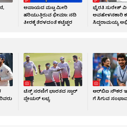
ೆ,
ಅಪಾಯದ ಮಟ್ಟ ಮೀರಿ
ಭೈರತಿ ಸುರೇಶ್ ವಿ
ಹರಿಯುತ್ತಿರುವ ಭೀಮಾ: ನದಿ
ಅವಹೇಳನಕಾರಿ ಕ
ತೀರಕ್ಕೆ ತೆರಳದಂತೆ ಕಟ್ಟೆಚ್ಚರ
ಸಿದ್ದರಾಮಯ್ಯ ಅ
ಬಂಧನ
ಕ
ಟೆಸ್ಟ್ ಸರಣಿಗೆ ಭಾರತದ ಸ್ಟಾರ್
ಆರ್​ಬಿಐ ನೌಕರ ಇ
ರಿವರು
ಪ್ಲೇಯರ್ ಲಭ್ಯ
ಗೆ ಸಿಗುವ ಸಂಭಾವನ