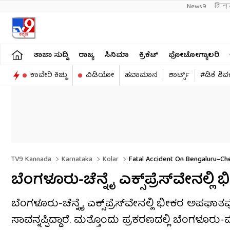
News9
हिन्
ತಾಜಾ ಸುದ್ದಿ
ರಾಜ್ಯ
ಸಿನಿಮಾ
ಕ್ರಿಕೆಟ್​
ಫೋಟೋಗ್ಯಾಲರಿ
ಕಾವೇರಿ ಕಿಚ್ಚು
ವಿಡಿಯೋ
ಹವಾಮಾನ
ಶಾರ್ಟ್ಸ್​
#ಡಿಕೆ ಶಿ
TV9 Kannada
Karnataka
Kolar
Fatal Accident On Bengaluru–Ch
ಬೆಂಗಳೂರು-ಚೆನ್ನೈ ಎಕ್ಸ್‌ಪ್ರೆಸ್‌ವೇನಲ್
ಬೆಂಗಳೂರು-ಚೆನ್ನೈ ಎಕ್ಸ್‌ಪ್ರೆಸ್‌ವೇನಲ್ಲಿ ಭೀಕರ ಅಪಘಾತವ
ಸಾವನ್ನಪ್ಪಿದ್ದಾರೆ. ಮತ್ತೊಂದು ಪ್ರಕರಣದಲ್ಲಿ ಬೆಂಗಳೂರ