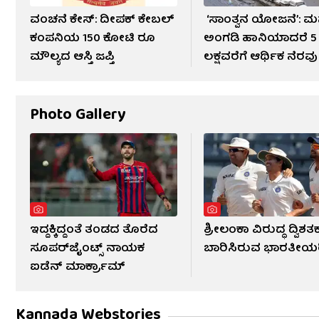
ವಂಚನೆ ಕೇಸ್​: ದೀಪಕ್ ಕೇಬಲ್
‘ಸಾಂತ್ವನ ಯೋಜನೆ’: ಮನ
ಕಂಪನಿಯ 150 ಕೋಟಿ ರೂ
ಅಂಗಡಿ ಹಾನಿಯಾದರೆ 5
ಮೌಲ್ಯದ ಆಸ್ತಿ ಜಪ್ತಿ
ಲಕ್ಷವರೆಗೆ ಆರ್ಥಿಕ ನೆರವು
Photo Gallery
ಇದ್ದಕ್ಕಿದ್ದಂತೆ ತಂಡದ ತೊರೆದ
ಶ್ರೀಲಂಕಾ ವಿರುದ್ಧ ದ್ವಿಶತ
ಸೂಪರ್‌ಜೈಂಟ್ಸ್ ನಾಯಕ
ಬಾರಿಸಿರುವ ಭಾರತೀಯ
ಐಡೆನ್ ಮಾರ್ಕ್ರಾಮ್
Kannada Webstories