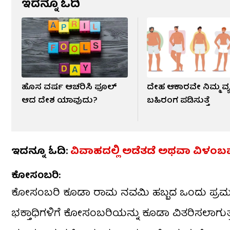
ಇದನ್ನೂ ಓದಿ
ಹೊಸ ವರ್ಷ ಆಚರಿಸಿ ಫೂಲ್
ದೇಹ ಆಕಾರವೇ ನಿಮ್ಮ ವ್ಯಕ್ತ
ಆದ ದೇಶ ಯಾವುದು?
ಬಹಿರಂಗ ಪಡಿಸುತ್ತೆ
ಇದನ್ನೂ ಓದಿ:
ವಿವಾಹದಲ್ಲಿ ಅಡೆತಡೆ ಅಥವಾ ವಿಳಂ
ಕೋಸಂಬರಿ:
ಕೋಸಂಬರಿ ಕೂಡಾ ರಾಮ ನವಮಿ ಹಬ್ಬದ ಒಂದು ಪ್ರಮುಖ ನೈ
ಭಕ್ತಾಧಿಗಳಿಗೆ ಕೋಸಂಬರಿಯನ್ನು ಕೂಡಾ ವಿತರಿಸಲಾಗ