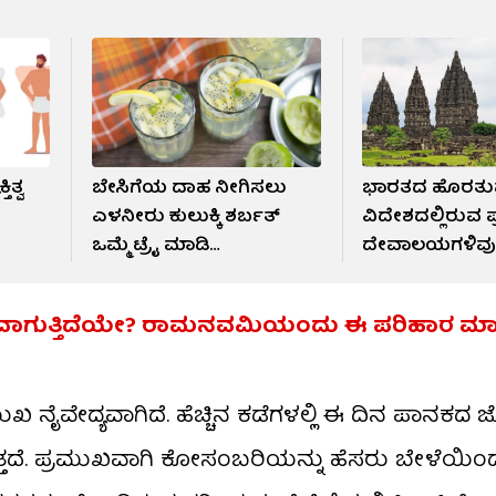
ಿತ್ವ
ಬೇಸಿಗೆಯ ದಾಹ ನೀಗಿಸಲು
ಭಾರತದ ಹೊರತುಪ
ಎಳನೀರು ಕುಲುಕ್ಕಿ ಶರ್ಬತ್‌
ವಿದೇಶದಲ್ಲಿರುವ 
ಒಮ್ಮೆ ಟ್ರೈ ಮಾಡಿ…
ದೇವಾಲಯಗಳಿವ
ಬವಾಗುತ್ತಿದೆಯೇ? ರಾಮನವಮಿಯಂದು ಈ ಪರಿಹಾರ ಮಾ
ವೇದ್ಯವಾಗಿದೆ. ಹೆಚ್ಚಿನ ಕಡೆಗಳಲ್ಲಿ ಈ ದಿನ ಪಾನಕದ ಜ
ುತ್ತದೆ. ಪ್ರಮುಖವಾಗಿ ಕೋಸಂಬರಿಯನ್ನು ಹೆಸರು ಬೇಳೆಯ