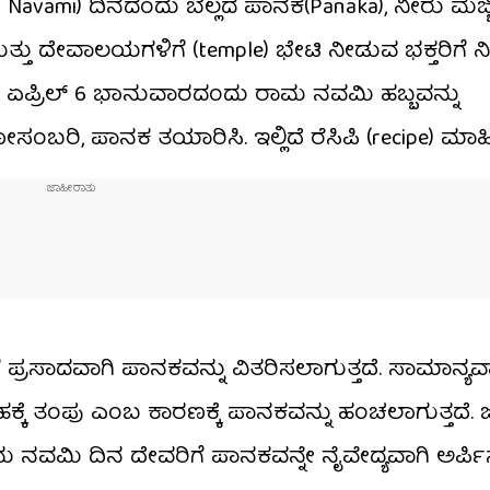
m Navami) ದಿನದಂದು ಬೆಲ್ಲದ ಪಾನಕ(Panaka), ನೀರು ಮಜ್ಜಿ
ು ದೇವಾಲಯಗಳಿಗೆ (temple) ಭೇಟಿ ನೀಡುವ ಭಕ್ತರಿಗೆ ನೀರ
 ಏಪ್ರಿಲ್‌ 6 ಭಾನುವಾರದಂದು ರಾಮ ನವಮಿ ಹಬ್ಬವನ್ನು
ಸಂಬರಿ, ಪಾನಕ ತಯಾರಿಸಿ. ಇಲ್ಲಿದೆ ರೆಸಿಪಿ (recipe) ಮಾಹಿ
ಪ್ರಸಾದವಾಗಿ ಪಾನಕವನ್ನು ವಿತರಿಸಲಾಗುತ್ತದೆ. ಸಾಮಾನ್ಯವಾಗ
ೆ ತಂಪು ಎಂಬ ಕಾರಣಕ್ಕೆ ಪಾನಕವನ್ನು ಹಂಚಲಾಗುತ್ತದೆ. 
ನವಮಿ ದಿನ ದೇವರಿಗೆ ಪಾನಕವನ್ನೇ ನೈವೇದ್ಯವಾಗಿ ಅರ್ಪಿಸ