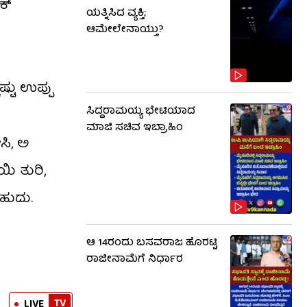
್‌
ಯತ್ನಿಸಿದ ವ್ಯಕ್ತಿ;
ಆಮೇಲೇನಾಯ್ತು?
ಷ್ಟು ಉಪ್ಪು
ಸಿದ್ದರಾಮಯ್ಯ ಭೇಟಿಯಾದ
ಮಾಜಿ ಸಚಿವ ಇಬ್ರಾಹಿಂ
ಸಿ, ಅ
ಯಿ ತುರಿ,
ಬಹುದು.
ಆ 14ರಂದು ಬಸವರಾಜ ಹೊರಟ್ಟಿ
ರಾಜೀನಾಮೆಗೆ ನಿರ್ಧಾರ
TV
LIVE