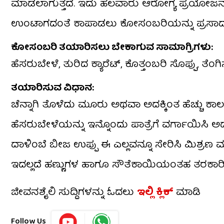
ಮಾಡಲಾಗುತ್ತದೆ. ಇದು ಹಲವಾರು ಆರೋಗ್ಯ ಪ್ರಯೋಜನಗಳನ್
ಉಂಟಾಗದಂತೆ ಕಾಪಾಡಲು ಕೋಸಂಬರಿಯನ್ನು ಪ್ರಸಾದ ರೂ
ಕೋಸಂಬರಿ ತಯಾರಿಸಲು ಬೇಕಾಗುವ ಸಾಮಾಗ್ರಿಗಳು:
ಹೆಸರುಬೇಳೆ, ತುರಿದ ಕ್ಯಾರೆಟ್‌, ಕೊತ್ತಂಬರಿ ಸೊಪ್ಪು, ತೆಂ
ತಯಾರಿಸುವ ವಿಧಾನ:
ಚೆನ್ನಾಗಿ ತೊಳೆದು ಮೂರು ಅಥವಾ ಅದಕ್ಕಿಂತ ಹೆಚ್ಚು ಕಾ
ಹೆಸರುಬೇಳೆಯನ್ನು ಇನ್ನೊಂದು ಪಾತ್ರೆಗೆ ವರ್ಗಾಯಿಸಿ ಅದಕ್ಕೆ
ದಾಳಿಂಬೆ ಬೀಜ ಉಪ್ಪು ಈ ಎಲ್ಲವನ್ನೂ ಸೇರಿಸಿ ಮಿಶ್ರಣ 
ಇದಲ್ಲದೆ ಹಣ್ಣುಗಳ ಹಾಗೂ ಸೌತೆಕಾಯಿಯಂತಹ ತರಕ
ಜೀವನಶೈಲಿ ಸುದ್ದಿಗಳನ್ನು ಓದಲು
ಇಲ್ಲಿ ಕ್ಲಿಕ್
ಮಾಡಿ
Follow Us