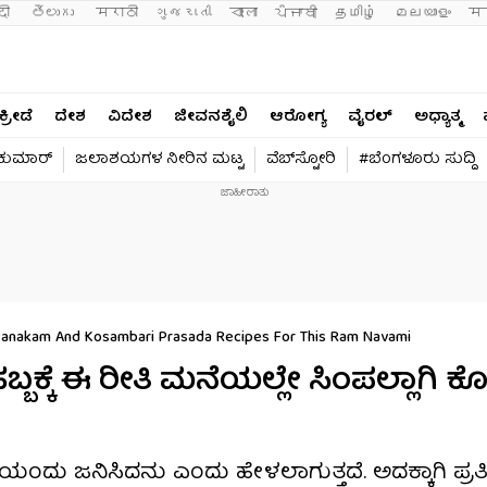
दी 
తెలుగు 
मराठी
ગુજરાતી
বাংলা
ਪੰਜਾਬੀ
தமிழ்
മലയാളം
मन
ಕ್ರೀಡೆ
ದೇಶ
ವಿದೇಶ
ಜೀವನಶೈಲಿ
ಆರೋಗ್ಯ
ವೈರಲ್​
ಅಧ್ಯಾತ್ಮ
ವಕುಮಾರ್​
ಜಲಾಶಯಗಳ ನೀರಿನ ಮಟ್ಟ
ವೆಬ್​ಸ್ಟೋರಿ
#ಬೆಂಗಳೂರು ಸುದ್ದಿ
anakam And Kosambari Prasada Recipes For This Ram Navami
ಬಕ್ಕೆ ಈ ರೀತಿ ಮನೆಯಲ್ಲೇ ಸಿಂಪಲ್ಲಾಗಿ 
ದು ಜನಿಸಿದನು ಎಂದು ಹೇಳಲಾಗುತ್ತದೆ. ಅದಕ್ಕಾಗಿ ಪ್ರತಿ