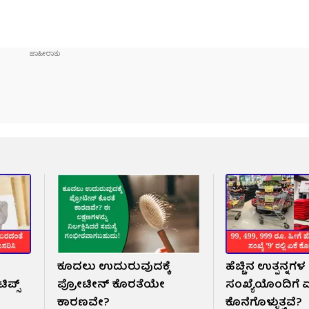
ಕೂದಲು ಉದುರುವುದಕ್ಕೆ
ಹೆಚ್ಚಿನ ಉತ್ಪನ್ನಗಳ 
್ಸ್‌
ಪ್ರೋಟೀನ್ ಕೊರತೆಯೇ
ಸಂಖ್ಯೆಯೊಂದಿಗೆ ಏ
ಕಾರಣವೇ?
ಕೊನೆಗೊಳ್ಳುತ್ತವೆ?