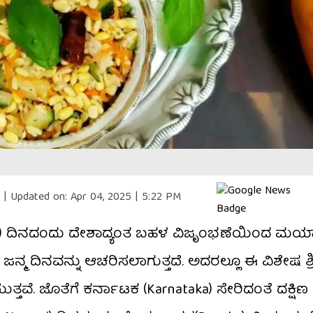
|
Updated on:
Apr 04, 2025 | 5:22 PM
i) ದಿನದಂದು ದೇಶಾದ್ಯಂತ ಬಹಳ ವಿಜೃಂಭಣೆಯಿಂದ ಮರ
ಜನ್ಮ ದಿನವನ್ನು ಆಚರಿಸಲಾಗುತ್ತದೆ. ಅದರಲ್ಲೂ ಈ ವಿಶೇಷ 
್ತವೆ. ಜೊತೆಗೆ ಕರ್ನಾಟಕ (Karnataka) ಸೇರಿದಂತೆ ದಕ್ಷ