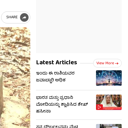
SHARE
Latest Articles
View More
ಇಂದು ಈ ರಾಶಿಯವರ
ಜವಾಬ್ದಾರಿ ಅಧಿಕ
ಭಾರತ ಮತ್ತು ಪ್ರಧಾನಿ
ಮೋದಿಯನ್ನು ಶ್ಲಾಘಿಸಿದ ಶೇಖ್
ಹಸೀನಾ
ತನ್ನ ದೌರ್ಬಲ್ಯವನ್ನು ಮೆಟ್ಟಿ