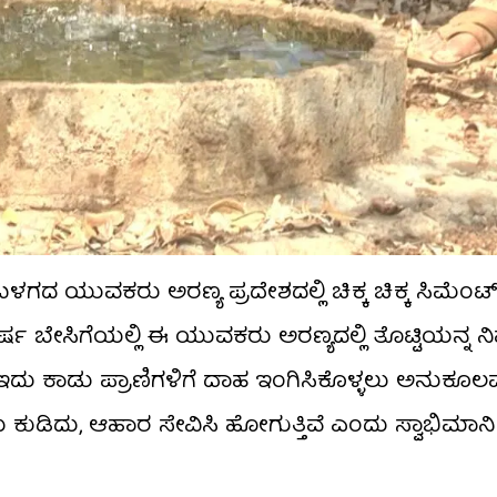
ಗದ ಯುವಕರು ಅರಣ್ಯ ಪ್ರದೇಶದಲ್ಲಿ ಚಿಕ್ಕ ಚಿಕ್ಕ ಸಿಮೆಂಟ್
ರತಿವರ್ಷ ಬೇಸಿಗೆಯಲ್ಲಿ ಈ ಯುವಕರು ಅರಣ್ಯದಲ್ಲಿ ತೊಟ್ಟಿಯನ್ನ 
. ಇದು ಕಾಡು ಪ್ರಾಣಿಗಳಿಗೆ ದಾಹ ಇಂಗಿಸಿಕೊಳ್ಳಲು ಅನುಕೂಲವಾಗಿ
ೀರು ಕುಡಿದು, ಆಹಾರ ಸೇವಿಸಿ ಹೋಗುತ್ತಿವೆ ಎಂದು ಸ್ವಾಭಿಮಾನ