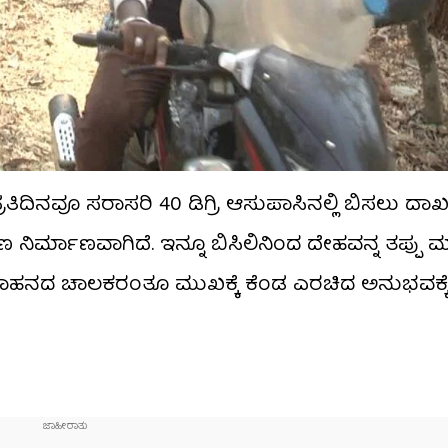
. ಪ್ರತಿದಿನವೂ ಸರಾಸರಿ 40 ಡಿಗ್ರಿ ಆಸುಪಾಸಿನಲ್ಲಿ ಬಿಸಲು ದಾಖ
್ಮಾಣವಾಗಿದೆ. ಇನ್ನೂ ಬಿಸಿಲಿನಿಂದ ದೇಹವನ್ನ ತಪ್ಪು ಮ
 ವಾಹನದ ಚಾಲಕರಂತೂ ಮುಖಕ್ಕೆ ಕೆಂಡ ಎರಚಿದ ಅನುಭವಕ್ಕ