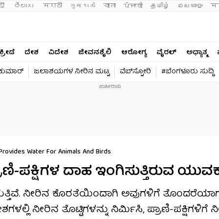
दी 
తెలుగు 
मराठी
ગુજરાતી
বাংলা
ਪੰਜਾਬੀ
தமிழ்
മലയാളം
मन
ಕ್ರೀಡೆ
ದೇಶ
ವಿದೇಶ
ಜೀವನಶೈಲಿ
ಆರೋಗ್ಯ
ವೈರಲ್​
ಅಧ್ಯಾತ್ಮ
ವಕುಮಾರ್​
ಜಲಾಶಯಗಳ ನೀರಿನ ಮಟ್ಟ
ವೆಬ್​ಸ್ಟೋರಿ
#ಬೆಂಗಳೂರು ಸುದ್ದಿ
Provides Water For Animals And Birds
ರಾಣಿ-ಪಕ್ಷಿಗಳ ದಾಹ ಇಂಗಿಸುತ್ತಿರುವ ಯುವ
ಗುತ್ತಿವೆ. ನೀರಿನ ಕೊರತೆಯಿಂದಾಗಿ ಅವುಗಳಿಗೆ ತೊಂದರೆಯಾಗುತ
ಿ ನೀರಿನ ತೊಟ್ಟಿಗಳನ್ನು ನಿರ್ಮಿಸಿ, ಪ್ರಾಣಿ-ಪಕ್ಷಿಗಳಿಗೆ 