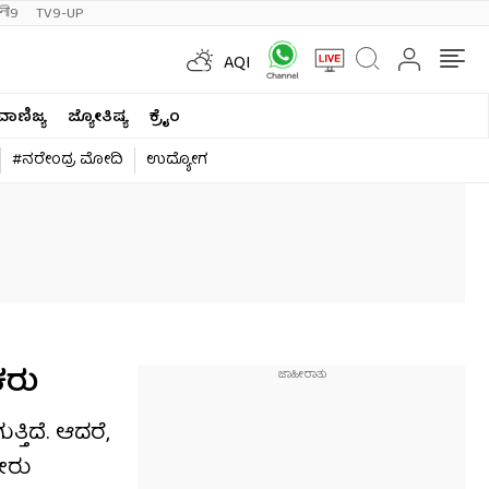
ी9
TV9-UP
AQI
ವಾಣಿಜ್ಯ
ಜ್ಯೋತಿಷ್ಯ
ಕ್ರೈಂ
#ನರೇಂದ್ರ ಮೋದಿ
ಉದ್ಯೋಗ
ಕರು
್ತಿದೆ. ಆದರೆ,
ನೀರು