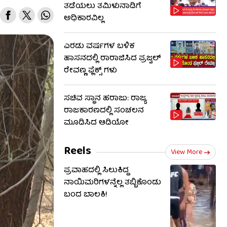
ತಡೆಯಲು ತಮಿಳುನಾಡಿಗೆ
ಅಧಿಕಾರವಿಲ್ಲ
ಎರಡು ವರ್ಷಗಳ ಬಳಿಕ
ಹಾಸನದಲ್ಲಿ ರಾರಾಜಿಸಿದ ಪ್ರಜ್ವಲ್
ರೇವಣ್ಣ ಫ್ಲೆಕ್ಸ್ ಗಳು
ಸಚಿವ ಸ್ಥಾನ ಹರಾಜು: ರಾಜ್ಯ
ರಾಜಕಾರಣದಲ್ಲಿ ಸಂಚಲನ
ಮೂಡಿಸಿದ ಆಡಿಯೋ
Reels
View More
ಪ್ರವಾಹದಲ್ಲಿ ಸಿಲುಕಿದ್ದ
ನಾಯಿಮರಿಗಳನ್ನೆಲ್ಲ ತಬ್ಬಿಕೊಂಡು
ಬಂದ ಬಾಲಕಿ!