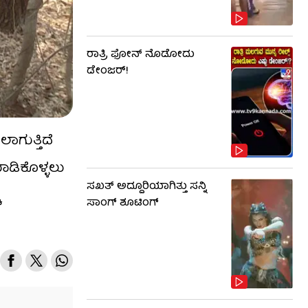
ರಾತ್ರಿ ಫೋನ್​​ ನೊಡೋದು
ಡೇಂಜರ್!
ಲಾಗುತ್ತಿದೆ
ಾಡಿಕೊಳ್ಳಲು
ಸಖತ್ ಅದ್ದೂರಿಯಾಗಿತ್ತು ಸನ್ನಿ
ೆ
ಸಾಂಗ್ ಶೂಟಿಂಗ್