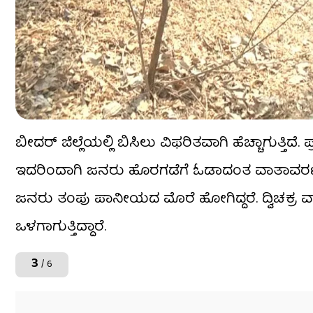
ಬೀದರ್ ಜಿಲ್ಲೆಯಲ್ಲಿ ಬಿಸಿಲು ವಿಫರಿತವಾಗಿ ಹೆಚ್ಚಾಗುತ್ತಿದೆ
ಇದರಿಂದಾಗಿ ಜನರು ಹೊರಗಡೆಗೆ ಓಡಾದಂತ ವಾತಾವರಣ ನಿರ
ಜನರು ತಂಪು ಪಾನೀಯದ ಮೊರೆ ಹೋಗಿದ್ದರೆ. ದ್ವಿಚಕ್ರ
ಒಳಗಾಗುತ್ತಿದ್ದಾರೆ.
3
/ 6