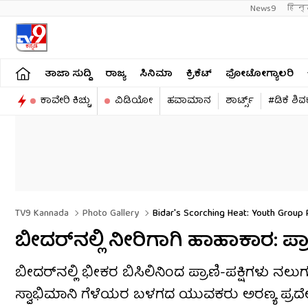
News9
हिन्
ತಾಜಾ ಸುದ್ದಿ
ರಾಜ್ಯ
ಸಿನಿಮಾ
ಕ್ರಿಕೆಟ್​
ಫೋಟೋಗ್ಯಾಲರಿ
ಕಾವೇರಿ ಕಿಚ್ಚು
ವಿಡಿಯೋ
ಹವಾಮಾನ
ಶಾರ್ಟ್ಸ್​
#ಡಿಕೆ ಶಿ
TV9 Kannada
Photo Gallery
Bidar's Scorching Heat: Youth Group 
ಬೀದರ್​ನಲ್ಲಿ ನೀರಿಗಾಗಿ ಹಾಹಾಕಾರ: ಪ್
ಬೀದರ್‌ನಲ್ಲಿ ಭೀಕರ ಬಿಸಿಲಿನಿಂದ ಪ್ರಾಣಿ-ಪಕ್ಷಿಗಳು ನಲು
ಸ್ವಾಭಿಮಾನಿ ಗೆಳೆಯರ ಬಳಗದ ಯುವಕರು ಅರಣ್ಯ ಪ್ರದೇಶಗಳಲ್ಲ