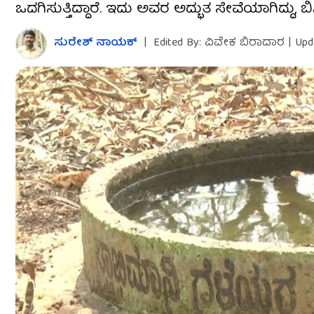
ಒದಗಿಸುತ್ತಿದ್ದಾರೆ. ಇದು ಅವರ ಅದ್ಭುತ ಸೇವೆಯಾಗಿದ್ದು, ಬ
ಸುರೇಶ್ ನಾಯಕ್
|
Edited By: ವಿವೇಕ ಬಿರಾದಾರ
|
Upd