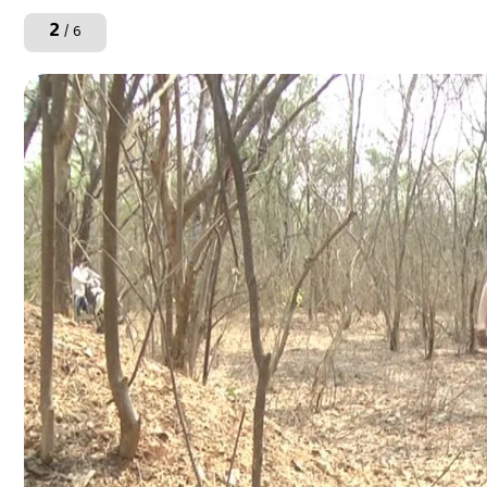
2
/ 6