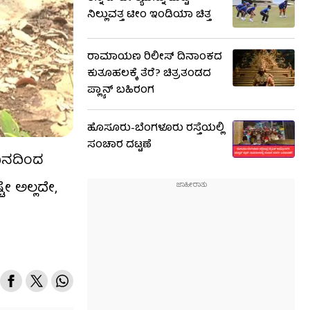
ನಿಲ್ಲುವತ್ತ ಟೀಂ ಇಂಡಿಯಾ ಚಿತ್ತ
ರಾಮಾಯಣ ರಿಲೀಸ್ ದಿನಾಂಕದ
ಕುತೂಹಲಕ್ಕೆ ತೆರೆ? ಚಿತ್ರತಂಡದ
ಪ್ಲ್ಯಾನ್ ಬಹಿರಂಗ
ಹೊಸೂರು-ಬೆಂಗಳೂರು ರಸ್ತೆಯಲ್ಲಿ
ಸಂಚಾರ ದಟ್ಟಣೆ
 ದಿನದಿಂದ
್ಟೇ ಅಲ್ಲದೇ,