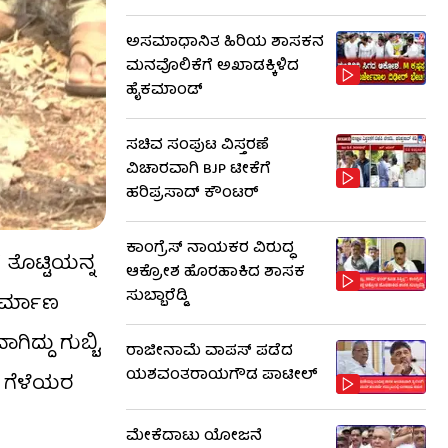
ಅಸಮಾಧಾನಿತ ಹಿರಿಯ ಶಾಸಕನ
ಮನವೊಲಿಕೆಗೆ ಅಖಾಡಕ್ಕಿಳಿದ
ಹೈಕಮಾಂಡ್
ಸಚಿವ ಸಂಪುಟ ವಿಸ್ತರಣೆ
ವಿಚಾರವಾಗಿ BJP ಟೀಕೆಗೆ
ಹರಿಪ್ರಸಾದ್ ಕೌಂಟರ್​​
ಕಾಂಗ್ರೆಸ್ ನಾಯಕರ ವಿರುದ್ಧ
 ತೊಟ್ಟಿಯನ್ನ
ಆಕ್ರೋಶ ಹೊರಹಾಕಿದ ಶಾಸಕ
ಸುಬ್ಬಾರೆಡ್ಡಿ
ನಿರ್ಮಾಣ
ದ್ದು ಗುಬ್ಬಿ,
ರಾಜೀನಾಮೆ ವಾಪಸ್ ಪಡೆದ
ಯಶವಂತರಾಯಗೌಡ ಪಾಟೀಲ್
ಿ ಗೆಳೆಯರ
ಮೇಕೆದಾಟು ಯೋಜನೆ