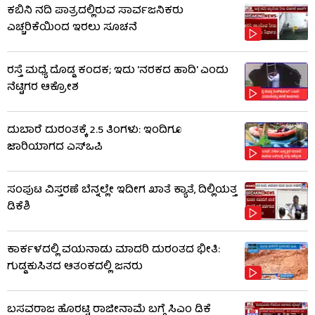
ಕಬಿನಿ ನದಿ ಪಾತ್ರದಲ್ಲಿರುವ ಸಾರ್ವಜನಿಕರು
ಎಚ್ಚರಿಕೆಯಿಂದ ಇರಲು ಸೂಚನೆ
ರಸ್ತೆ ಮಧ್ಯೆ ದೊಡ್ಡ ಕಂದಕ; ಇದು 'ನರಕದ ಹಾದಿ' ಎಂದು
ನೆಟ್ಟಿಗರ ಆಕ್ರೋಶ
ದುಬಾರೆ ದುರಂತಕ್ಕೆ 2.5 ತಿಂಗಳು: ಇಂದಿಗೂ
ಜಾರಿಯಾಗದ ಎಸ್‌ಒಪಿ
ಸಂಪುಟ ವಿಸ್ತರಣೆ ಬೆನ್ನಲ್ಲೇ ಇದೀಗ ಖಾತೆ ಕ್ಯಾತೆ, ದಿಲ್ಲಿಯತ್ತ
ಡಿಕೆಶಿ
ಕಾರ್ಕಳದಲ್ಲಿ ವಯನಾಡು ಮಾದರಿ ದುರಂತದ ಭೀತಿ:
ಗುಡ್ಡಕುಸಿತದ ಆತಂಕದಲ್ಲಿ ಜನರು
ಬಸವರಾಜ ಹೊರಟ್ಟಿ ರಾಜೀನಾಮೆ ಬಗ್ಗೆ ಸಿಎಂ ಡಿಕೆ