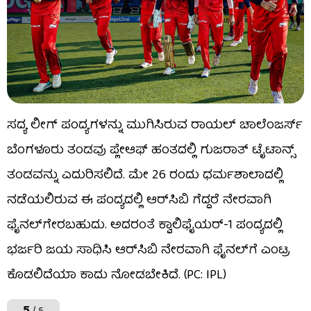
ಸದ್ಯ ಲೀಗ್ ಪಂದ್ಯಗಳನ್ನು ಮುಗಿಸಿರುವ ರಾಯಲ್ ಚಾಲೆಂಜರ್ಸ್
ಬೆಂಗಳೂರು ತಂಡವು ಪ್ಲೇಆಫ್ ಹಂತದಲ್ಲಿ ಗುಜರಾತ್ ಟೈಟಾನ್ಸ್
ತಂಡವನ್ನು ಎದುರಿಸಲಿದೆ. ಮೇ 26 ರಂದು ಧರ್ಮಶಾಲಾದಲ್ಲಿ
ನಡೆಯಲಿರುವ ಈ ಪಂದ್ಯದಲ್ಲಿ ಆರ್​ಸಿಬಿ ಗೆದ್ದರೆ ನೇರವಾಗಿ
ಫೈನಲ್​ಗೇರಬಹುದು. ಅದರಂತೆ ಕ್ವಾಲಿಫೈಯರ್-1 ಪಂದ್ಯದಲ್ಲಿ
ಭರ್ಜರಿ ಜಯ ಸಾಧಿಸಿ ಆರ್​ಸಿಬಿ ನೇರವಾಗಿ ಫೈನಲ್​ಗೆ ಎಂಟ್ರ
ಕೊಡಲಿದೆಯಾ ಕಾದು ನೋಡಬೇಕಿದೆ. (PC: IPL)