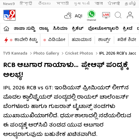
News9
हिन्दी 
తెలుగు 
मराठी
ગુજરાતી
বাংলা
ਪੰਜਾਬੀ
தமிழ்
AQI
ತಾಜಾ ಸುದ್ದಿ
ರಾಜ್ಯ
ಸಿನಿಮಾ
ಕ್ರಿಕೆಟ್​
ಫೋಟೋಗ್ಯಾಲರಿ
ಕ್ರೀಡೆ
ಕಾವೇರಿ ಕಿಚ್ಚು
ವಿಡಿಯೋ
ಹವಾಮಾನ
ಶಾರ್ಟ್ಸ್​
#ಡಿಕೆ ಶಿವಕ
TV9 Kannada
Photo Gallery
Cricket Photos
IPL 2026 RCB's Jacob 
RCB ಆಟಗಾರ ಗಾಯಾಳು… ಪ್ಲೇಆಫ್​ ಪಂದ್ಯಕ್ಕೆ
ಅಲಭ್ಯ!
IPL 2026 RCB vs GT: ಇಂಡಿಯನ್ ಪ್ರೀಮಿಯರ್ ಲೀಗ್​ನ
ಮೊದಲ ಕ್ವಾಲಿಫೈಯರ್ ಪಂದ್ಯದಲ್ಲಿ ರಾಯಲ್ ಚಾಲೆಂಜರ್ಸ್
ಬೆಂಗಳೂರು ಹಾಗೂ ಗುಜರಾತ್ ಟೈಟಾನ್ಸ್ ತಂಡಗಳು
ಮುಖಾಮುಖಿಯಾಗಲಿದೆ. ಧರ್ಮಶಾಲಾದಲ್ಲಿ ನಡೆಯಲಿರುವ
ಈ ಪಂದ್ಯಕ್ಕೆ ಆರ್​ಸಿಬಿ ತಂಡದ ಯುವ ಆಟಗಾರ
ಅಲಭ್ಯರಾಗುವುದು ಬಹುತೇಕ ಖಚಿತವಾಗಿದೆ.