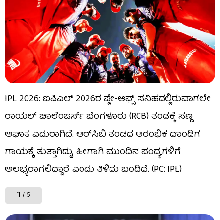
IPL 2026: ಐಪಿಎಲ್ 2026ರ ಪ್ಲೇ-ಆಫ್ಸ್ ಸನಿಹದಲ್ಲಿರುವಾಗಲೇ
ರಾಯಲ್ ಚಾಲೆಂಜರ್ಸ್ ಬೆಂಗಳೂರು (RCB) ತಂಡಕ್ಕೆ ಸಣ್ಣ
ಆಘಾತ ಎದುರಾಗಿದೆ. ಆರ್​ಸಿಬಿ ತಂಡದ ಆರಂಭಿಕ ದಾಂಡಿಗ
ಗಾಯಕ್ಕೆ ತುತ್ತಾಗಿದ್ದು, ಹೀಗಾಗಿ ಮುಂದಿನ ಪಂದ್ಯಗಳಿಗೆ
ಅಲಭ್ಯರಾಗಲಿದ್ದಾರೆ ಎಂದು ತಿಳಿದು ಬಂದಿದೆ. (PC: IPL)
1
/ 5