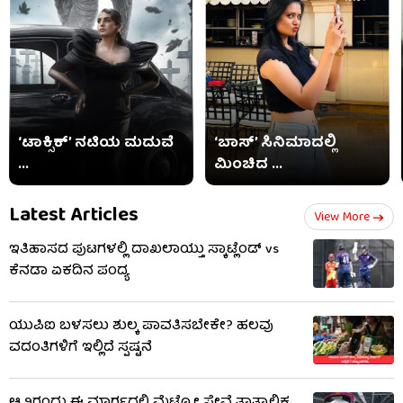
‘ಟಾಕ್ಸಿಕ್’ ನಟಿಯ ಮದುವೆ
‘ಬಾಸ್’ ಸಿನಿಮಾದಲ್ಲಿ
...
ಮಿಂಚಿದ ...
Latest Articles
View More
ಇತಿಹಾಸದ ಪುಟಗಳಲ್ಲಿ ದಾಖಲಾಯ್ತು ಸ್ಕಾಟ್ಲೆಂಡ್ vs
ಕೆನಡಾ ಏಕದಿನ ಪಂದ್ಯ
ಯುಪಿಐ ಬಳಸಲು ಶುಲ್ಕ ಪಾವತಿಸಬೇಕೇ? ಹಲವು
ವದಂತಿಗಳಿಗೆ ಇಲ್ಲಿದೆ ಸ್ಪಷ್ಟನೆ