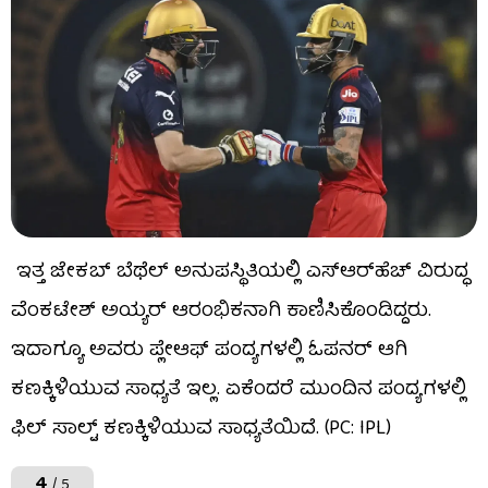
ಇತ್ತ ಜೇಕಬ್ ಬೆಥೆಲ್ ಅನುಪಸ್ಥಿತಿಯಲ್ಲಿ ಎಸ್​ಆರ್​ಹೆಚ್ ವಿರುದ್ಧ
ವೆಂಕಟೇಶ್ ಅಯ್ಯರ್ ಆರಂಭಿಕನಾಗಿ ಕಾಣಿಸಿಕೊಂಡಿದ್ದರು.
ಇದಾಗ್ಯೂ ಅವರು ಪ್ಲೇಆಫ್ ಪಂದ್ಯಗಳಲ್ಲಿ ಓಪನರ್ ಆಗಿ
ಕಣಕ್ಕಿಳಿಯುವ ಸಾಧ್ಯತೆ ಇಲ್ಲ. ಏಕೆಂದರೆ ಮುಂದಿನ ಪಂದ್ಯಗಳಲ್ಲಿ
ಫಿಲ್ ಸಾಲ್ಟ್ ಕಣಕ್ಕಿಳಿಯುವ ಸಾಧ್ಯತೆಯಿದೆ. (PC: IPL)
4
/ 5