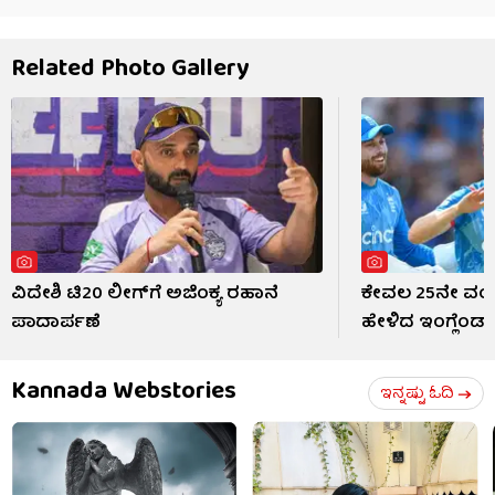
Related Photo Gallery
ವಿದೇಶಿ ಟಿ20 ಲೀಗ್​ಗೆ ಅಜಿಂಕ್ಯ ರಹಾನೆ
ಕೇವಲ 25ನೇ ವಯಸ್ಸ
ಪಾದಾರ್ಪಣೆ
ಹೇಳಿದ ಇಂಗ್ಲೆಂಡ್‌ ಕ
Kannada Webstories
ಇನ್ನಷ್ಟು ಓದಿ