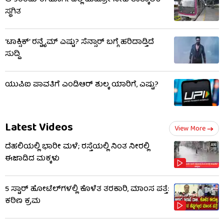
ಆ 9ರಂದು ಈ ಮಾರ್ಗದಲ್ಲಿ ಮೆಟ್ರೋ ಸೇವೆ ತಾತ್ಕಾಲಿಕ
ಸ್ಥಗಿತ
‘ಟಾಕ್ಸಿಕ್’ ರನ್ಟೈಮ್ ಎಷ್ಟು? ಸೆನ್ಸಾರ್ ಬಗ್ಗೆ ಹರಿದಾಡ್ತಿದೆ
ಸುದ್ದಿ
ಯುಪಿಐ ಪಾವತಿಗೆ ಎಂಡಿಆರ್ ಶುಲ್ಕ ಯಾರಿಗೆ, ಎಷ್ಟು?
Latest Videos
View More
ದೆಹಲಿಯಲ್ಲಿ ಭಾರೀ ಮಳೆ; ರಸ್ತೆಯಲ್ಲಿ ನಿಂತ ನೀರಲ್ಲಿ
ಈಜಾಡಿದ ಮಕ್ಕಳು
5 ಸ್ಟಾರ್ ಹೋಟೆಲ್​​ಗಳಲ್ಲಿ ಕೊಳೆತ ತರಕಾರಿ, ಮಾಂಸ ಪತ್ತೆ:
ಕಠಿಣ ಕ್ರಮ