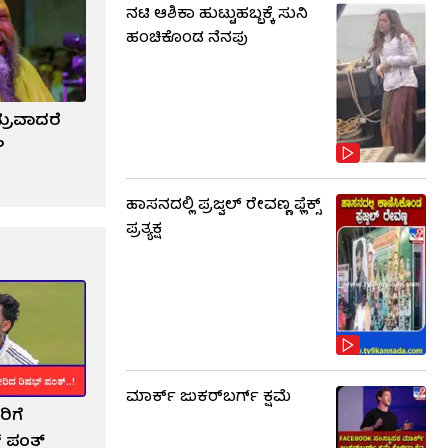
ನಟಿ ಆಶಿಕಾ ಹುಟ್ಟುಹಬ್ಬಕ್ಕೆ ಸುನಿ
ಹಂಚಿಕೊಂಡ ನೆನಪು
ತ್ರುವಾದರೆ
?
ಹಾಸನದಲ್ಲಿ ಪ್ರಜ್ವಲ್ ರೇವಣ್ಣ ಫ್ಲೆಕ್ಸ್
ಪ್ರತ್ಯಕ್ಷ
ಮಾರ್ಕ್ ಜುಕರ್‌ಬರ್ಗ್ ಕ್ಷಮೆ
ರಿಗೆ
್ ಪಂತ್