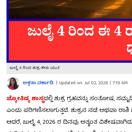
ಜುಲೈ 4 ರಿಂದ ಶುಕ್ರ-ಕೇತು ಯುತಿ
ಅಕ್ಷತಾ ವರ್ಕಾಡಿ
|
Updated on:
Jul 02, 2026 | 7:19 AM
ಜ್ಯೋತಿಷ್ಯ ಶಾಸ್ತ್ರ
ದಲ್ಲಿ ಶುಕ್ರ ಗ್ರಹವನ್ನು ಸಂತೋಷ, ಸಮೃ
ಎಂದು ಪರಿಗಣಿಸಲಾಗುತ್ತದೆ. ಶುಕ್ರನ ನಡೆ ಅಥವಾ ರಾಶ
ಆದರೆ, ಜುಲೈ 4, 2026 ರ ದಿನವು ಅತ್ಯಂತ ವಿಶೇಷವಾಗಿ