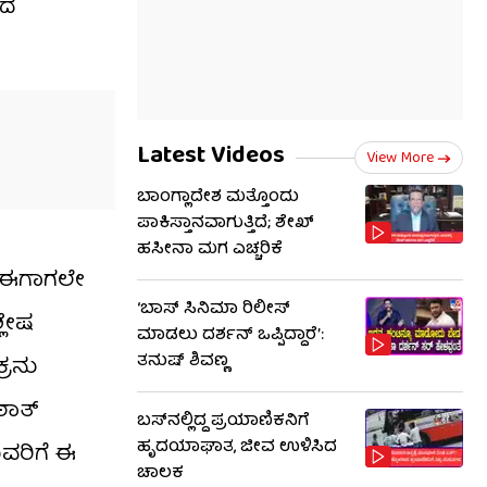
ಾದ
Latest Videos
View More
ಬಾಂಗ್ಲಾದೇಶ ಮತ್ತೊಂದು
ಪಾಕಿಸ್ತಾನವಾಗುತ್ತಿದೆ; ಶೇಖ್
ಹಸೀನಾ ಮಗ ಎಚ್ಚರಿಕೆ
ಲಿ ಈಗಾಗಲೇ
‘ಬಾಸ್ ಸಿನಿಮಾ ರಿಲೀಸ್
್ಲೇಷ
ಮಾಡಲು ದರ್ಶನ್ ಒಪ್ಪಿದ್ದಾರೆ’:
ತನುಷ್ ಶಿವಣ್ಣ
ಕ್ರನು
ಠಾತ್
ಬಸ್‌ನಲ್ಲಿದ್ದ ಪ್ರಯಾಣಿಕನಿಗೆ
ಹೃದಯಾಘಾತ, ಜೀವ ಉಳಿಸಿದ
ವರಿಗೆ ಈ
ಚಾಲಕ