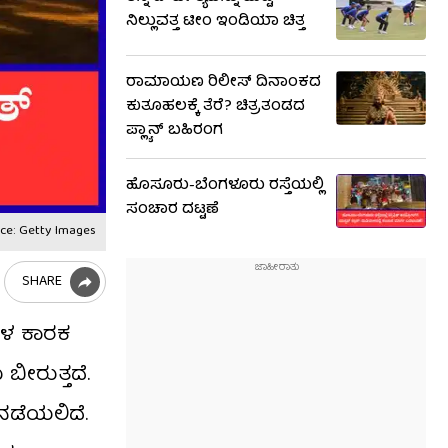
ನಿಲ್ಲುವತ್ತ ಟೀಂ ಇಂಡಿಯಾ ಚಿತ್ತ
ರಾಮಾಯಣ ರಿಲೀಸ್ ದಿನಾಂಕದ
ಕುತೂಹಲಕ್ಕೆ ತೆರೆ? ಚಿತ್ರತಂಡದ
ಪ್ಲ್ಯಾನ್ ಬಹಿರಂಗ
ಹೊಸೂರು-ಬೆಂಗಳೂರು ರಸ್ತೆಯಲ್ಲಿ
ಸಂಚಾರ ದಟ್ಟಣೆ
ce: Getty Images
SHARE
ಯಗಳ ಕಾರಕ
ೀರುತ್ತದೆ.
 ನಡೆಯಲಿದೆ.