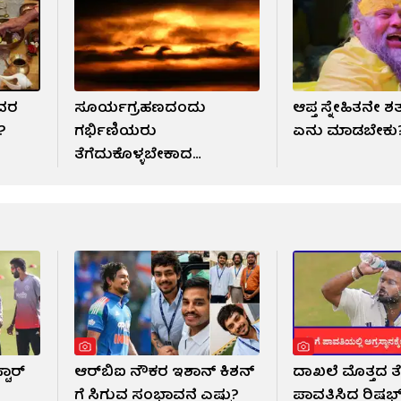
ೇವರ
ಸೂರ್ಯಗ್ರಹಣದಂದು
ಆಪ್ತ ಸ್ನೇಹಿತನೇ ಶ
ೆ?
ಗರ್ಭಿಣಿಯರು
ಏನು ಮಾಡಬೇಕು
ತೆಗೆದುಕೊಳ್ಳಬೇಕಾದ
ಮುನ್ನೆಚ್ಚರಿಕೆಗಳಿವು
ಟಾರ್
ಆರ್​ಬಿಐ ನೌಕರ ಇಶಾನ್ ಕಿಶನ್​
ದಾಖಲೆ ಮೊತ್ತದ ತೆ
ಗೆ ಸಿಗುವ ಸಂಭಾವನೆ ಎಷ್ಟು?
ಪಾವತಿಸಿದ ರಿಷಭ