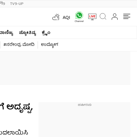
ी9
TV9-UP
AQI
ವಾಣಿಜ್ಯ
ಜ್ಯೋತಿಷ್ಯ
ಕ್ರೈಂ
#ನರೇಂದ್ರ ಮೋದಿ
ಉದ್ಯೋಗ
ೆ ಅದೃಷ್ಟ,
ೂ ಬದಲಾಯಿಸಿ