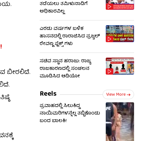
ಸಮಯ.
ತಡೆಯಲು ತಮಿಳುನಾಡಿಗೆ
ಅಧಿಕಾರವಿಲ್ಲ
ಎರಡು ವರ್ಷಗಳ ಬಳಿಕ
ಹಾಸನದಲ್ಲಿ ರಾರಾಜಿಸಿದ ಪ್ರಜ್ವಲ್
ರೇವಣ್ಣ ಫ್ಲೆಕ್ಸ್ ಗಳು
!
ಸಚಿವ ಸ್ಥಾನ ಹರಾಜು: ರಾಜ್ಯ
ರಾಜಕಾರಣದಲ್ಲಿ ಸಂಚಲನ
ವ ಬೀರಲಿದೆ.
ಮೂಡಿಸಿದ ಆಡಿಯೋ
ಿದೆ.
Reels
View More
ಷ್ಠೆ
ಪ್ರವಾಹದಲ್ಲಿ ಸಿಲುಕಿದ್ದ
ನಾಯಿಮರಿಗಳನ್ನೆಲ್ಲ ತಬ್ಬಿಕೊಂಡು
ಬಂದ ಬಾಲಕಿ!
ನಕ್ಕೆ