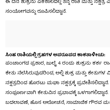
ಈ ದಿನ ಶುಕ್ರನು ಏಕಕಾಲದಲ್ಲಿ ತನ್ನ ರಾಶಿ ಮತ್ತು ನಕ್ಷತ್
ಸಂಯೋಗವನ್ನು ರೂಪಿಸಲಿದ್ದಾನೆ.
ಸಿಂಹ ರಾಶಿಯಲ್ಲಿ ಗ್ರಹಗಳ ಅಪರೂಪದ ಕಾಕತಾಳೀಯ:
ಪಂಚಾಂಗದ ಪ್ರಕಾರ, ಜುಲೈ 4 ರಂದು ಶುಕ್ರನು ಕರ್ಕ ರಾಶಿ
ಕೇತು ನೆಲೆಸಿರುವುದರಿಂದ, ಅಲ್ಲಿ ಶುಕ್ರ ಮತ್ತು ಕೇತುಗ
ನಕ್ಷತ್ರದಿಂದ ಹೊರಟು ಮಘಾ ನಕ್ಷತ್ರಕ್ಕೆ ಪ್ರವೇಶಿಸಲಿದ್ದಾ
ಸಂಪೂರ್ಣವಾಗಿ ಕೇತುವಿನ ಪ್ರಭಾವಕ್ಕೆ ಒಳಗಾಗಲಿದ್ದಾನೆ.
ಬದಲಾವಣೆ, ಹೊಸ ಆಲೋಚನೆ, ಸಾಮಾಜಿಕ ಗೌರವ ಮತ್ತು ಆ