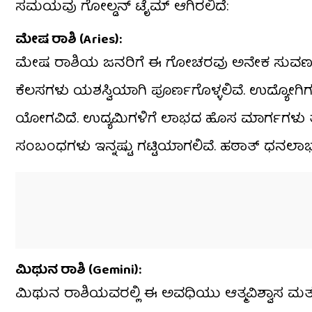
ಸಮಯವು ಗೋಲ್ಡನ್ ಟೈಮ್ ಆಗಿರಲಿದೆ:
ಮೇಷ ರಾಶಿ (Aries):
ಮೇಷ ರಾಶಿಯ ಜನರಿಗೆ ಈ ಗೋಚರವು ಅನೇಕ ಸುವರ್ಣ ಅವಕಾ
ಕೆಲಸಗಳು ಯಶಸ್ವಿಯಾಗಿ ಪೂರ್ಣಗೊಳ್ಳಲಿವೆ. ಉದ್ಯೋಗಿಗಳ
ಯೋಗವಿದೆ. ಉದ್ಯಮಿಗಳಿಗೆ ಲಾಭದ ಹೊಸ ಮಾರ್ಗಗಳು ತೆರೆ
ಸಂಬಂಧಗಳು ಇನ್ನಷ್ಟು ಗಟ್ಟಿಯಾಗಲಿವೆ. ಹಠಾತ್ ಧನಲಾಭ
ಮಿಥುನ ರಾಶಿ (Gemini):
ಮಿಥುನ ರಾಶಿಯವರಲ್ಲಿ ಈ ಅವಧಿಯು ಆತ್ಮವಿಶ್ವಾಸ ಮತ್ತು ಯಶ