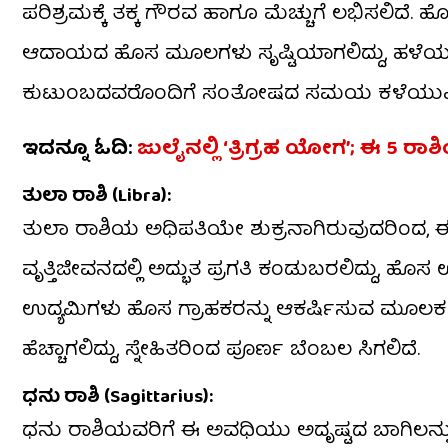
ಪರಿಶ್ರಮಕ್ಕೆ ತಕ್ಕ ಗೌರವ ಹಾಗೂ ಮೆಚ್ಚುಗೆ ಲಭಿಸಲಿದ
ಆದಾಯದ ಹೊಸ ಮೂಲಗಳು ಸೃಷ್ಟಿಯಾಗಲಿದ್ದು, ಹಳೆಯ ಹ
ಕುಟುಂಬದವರೊಂದಿಗೆ ಸಂತೋಷದ ಸಮಯ ಕಳೆಯುವಿ
ಇದನ್ನೂ ಓದಿ:
ಜುಲೈನಲ್ಲಿ ‘ತ್ರಿಗ್ರಹ ಯೋಗ’; ಈ 5 ರ
ತುಲಾ ರಾಶಿ (Libra):
ತುಲಾ ರಾಶಿಯ ಅಧಿಪತಿಯೇ ಶುಕ್ರನಾಗಿರುವುದರಿಂದ, ಈ
ವೃತ್ತಿಜೀವನದಲ್ಲಿ ಅದ್ಭುತ ಪ್ರಗತಿ ಕಂಡುಬರಲಿದ್ದು, ಹ
ಉದ್ಯಮಿಗಳು ಹೊಸ ಗ್ರಾಹಕರನ್ನು ಆಕರ್ಷಿಸುವ ಮೂಲಕ ಭರ್ಜ
ಹೆಚ್ಚಾಗಲಿದ್ದು, ಸ್ನೇಹಿತರಿಂದ ಪೂರ್ಣ ಬೆಂಬಲ ಸಿಗಲಿದೆ.
ಧನು ರಾಶಿ (Sagittarius):
ಧನು ರಾಶಿಯವರಿಗೆ ಈ ಅವಧಿಯು ಅದೃಷ್ಟದ ಬಾಗಿಲನ್ನು ತೆರೆಯಲ