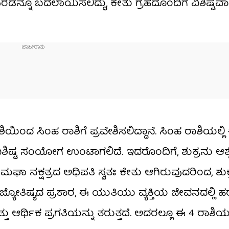
ರ ಎರಡನ್ನೂ ಬದಲಾಯಿಸಲಿದ್ದು, ಕೇತು ಗ್ರಹದೊಂದಿಗೆ ವಿಶಿಷ್ಟವ
ಯಿಂದ ಸಿಂಹ ರಾಶಿಗೆ ಪ್ರವೇಶಿಸಲಿದ್ದಾನೆ. ಸಿಂಹ ರಾಶಿಯಲ್
ಳ ವಿಶಿಷ್ಟ ಸಂಯೋಗ ಉಂಟಾಗಲಿದೆ. ಇದರೊಂದಿಗೆ, ಶುಕ್ರನು ಆಶ
ನೆ. ಮಘಾ ನಕ್ಷತ್ರದ ಅಧಿಪತಿ ಸ್ವತಃ ಕೇತು ಆಗಿರುವುದರಿಂದ, ಶು
 ಜ್ಯೋತಿಷ್ಯದ ಪ್ರಕಾರ, ಈ ಯುತಿಯು ವ್ಯಕ್ತಿಯ ಜೀವನದಲ್ಲಿ ಹ
ರ್ಥಿಕ ಪ್ರಗತಿಯನ್ನು ತರುತ್ತದೆ. ಅದರಲ್ಲೂ ಈ 4 ರಾಶಿಯ