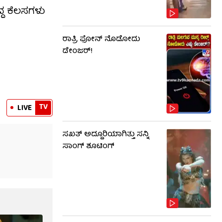
್ದ ಕೆಲಸಗಳು
ರಾತ್ರಿ ಫೋನ್​​ ನೊಡೋದು
ಡೇಂಜರ್!
TV
LIVE
ಸಖತ್ ಅದ್ದೂರಿಯಾಗಿತ್ತು ಸನ್ನಿ
ಸಾಂಗ್ ಶೂಟಿಂಗ್