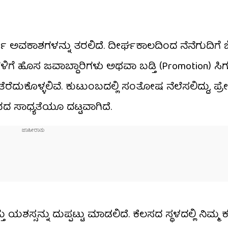
ಶಗಳನ್ನು ತರಲಿದೆ. ದೀರ್ಘಕಾಲದಿಂದ ನೆನೆಗುದಿಗೆ ಬಿದ್ದ
ಿಗೆ ಹೊಸ ಜವಾಬ್ದಾರಿಗಳು ಅಥವಾ ಬಡ್ತಿ (Promotion) ಸಿ
ದುಕೊಳ್ಳಲಿವೆ. ಕುಟುಂಬದಲ್ಲಿ ಸಂತೋಷ ನೆಲೆಸಲಿದ್ದು, ಪ್
ದ ಸಾಧ್ಯತೆಯೂ ದಟ್ಟವಾಗಿದೆ.
ಸ್ಸನ್ನು ದುಪ್ಪಟ್ಟು ಮಾಡಲಿದೆ. ಕೆಲಸದ ಸ್ಥಳದಲ್ಲಿ ನಿಮ್ಮ 