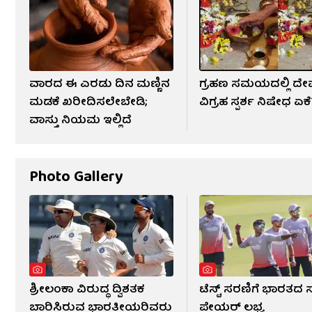
ವಾರದ ಈ ಎರಡು ದಿನ ಮಣ್ಣಿನ
ಗ್ರಹಣ ಸಮಯದಲ್ಲಿ ದ
ಮಡಕೆ ಖರೀದಿಸಲೇಬೇಡಿ;
ವಿಗ್ರಹ ಸ್ಪರ್ಶ ನಿಷೇಧ ಏಕ
ವಾಸ್ತು ನಿಯಮ ಇಲ್ಲಿದೆ
Photo Gallery
ಶ್ರೀಲಂಕಾ ವಿರುದ್ಧ ದ್ವಿಶತಕ
ಟೆಸ್ಟ್ ಸರಣಿಗೆ ಭಾರತದ ಸ್
ಬಾರಿಸಿರುವ ಭಾರತೀಯರಿವರು
ಪ್ಲೇಯರ್ ಲಭ್ಯ