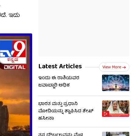
ು
ದೆ. ಇದು
Latest Articles
View More
ಇಂದು ಈ ರಾಶಿಯವರ
ಜವಾಬ್ದಾರಿ ಅಧಿಕ
ಭಾರತ ಮತ್ತು ಪ್ರಧಾನಿ
ಮೋದಿಯನ್ನು ಶ್ಲಾಘಿಸಿದ ಶೇಖ್
ಹಸೀನಾ
ತನ್ನ ದೌರ್ಬಲ್ಯವನ್ನು ಮೆಟ್ಟಿ