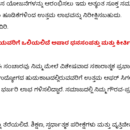
ೆ. ಹೊಸ ಯೋಜನೆಗಳನ್ನು ಆರಂಭಿಸಲು ಇದು ಅತ್ಯಂತ ಸೂಕ್ತ 
ೂಡಿಕೆಗಳಿಂದ ಉತ್ತಮ ಲಾಭವನ್ನು ನಿರೀಕ್ಷಿಸಬಹುದು.
ರಿ.
ಾಶಿಯವರಿಗೆ ಒಲಿಯಲಿದೆ ಅಪಾರ ಧನಸಂಪತ್ತು ಮತ್ತು ಕೀರ್ತಿ
 ಸಂಚಾರವು ನಿಮ್ಮ ಮೇಲೆ ವಿಶೇಷವಾದ ಸಕಾರಾತ್ಮಕ ಪ್ರಭಾ
ೊಸ ಉದ್ಯೋಗದ ಹುಡುಕಾಟದಲ್ಲಿರುವವರಿಗೆ ಉತ್ತಮ ಆಫರ್ ಸಿಗಲ
ರಿ ಲಾಭ ಗಳಿಸಲಿದ್ದಾರೆ. ಸಮಾಜದಲ್ಲಿ ನಿಮ್ಮ ಗೌರವ-ಪ್ರತಿ
ಿದೆ. ಶಿಕ್ಷಣ, ಸ್ಪರ್ಧಾತ್ಮಕ ಪರೀಕ್ಷೆಗಳು ಮತ್ತು ವೃತ್ತಿಜೀವ