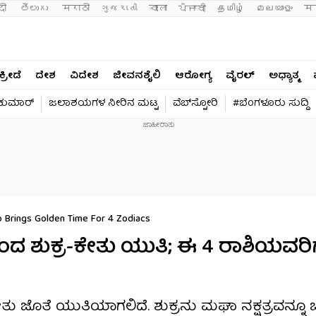
दी 
తెలుగు 
मराठी
ગુજરાતી
বাংলা
ਪੰਜਾਬੀ
தமிழ்
മലയാളം
मन
ಕ್ರೀಡೆ
ದೇಶ
ವಿದೇಶ
ಜೀವನಶೈಲಿ
ಆರೋಗ್ಯ
ವೈರಲ್​
ಅಧ್ಯಾತ್ಮ
ವಕುಮಾರ್​
ಜಲಾಶಯಗಳ ನೀರಿನ ಮಟ್ಟ
ವೆಬ್​ಸ್ಟೋರಿ
#ಬೆಂಗಳೂರು ಸುದ್ದಿ
eo Brings Golden Time For 4 Zodiacs
ಿಂದ ಶುಕ್ರ-ಕೇತು ಯುತಿ; ಈ 4 ರಾಶಿಯವರಿಗ
ಿ, ಕೇತು ಜೊತೆ ಯುತಿಯಾಗಲಿದೆ. ಶುಕ್ರನು ಮಘಾ ನಕ್ಷತ್ರವನ್ನ