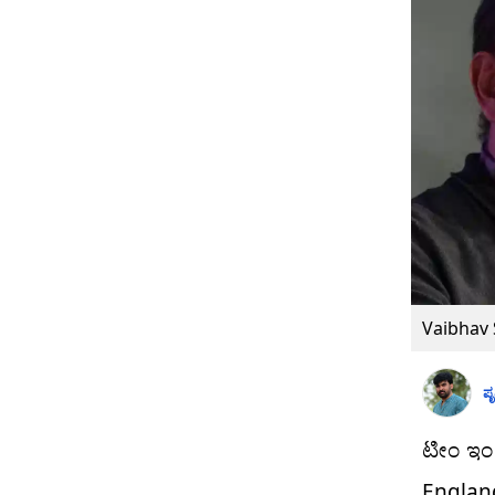
Vaibhav
ಪೃ
ಟೀಂ ಇಂಡ
Englan