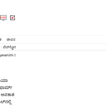
ಶ
ಜೀವನಶೈಲಿ
ಆರೋಗ್ಯ
ವೈರಲ್​
ಅಧ್ಯಾತ್ಮ
ವಾಣಿಜ್ಯ
ಜ್ಯೋತಿಷ್ಯ
ಕ್ರೈಂ
ವೆಬ್​ಸ್ಟೋರಿ
#ಬೆಂಗಳೂರು ಸುದ್ದಿ
#ನರೇಂದ್ರ ಮೋದಿ
ಉದ್ಯೋಗ
yavanshi In Team India T20 Vs England Amidst Sanju Samson For
ಡಿಯಾ
 ಫಾರ್ಮ್
ಗೆ ಅವಕಾಶ
್‌ನಲ್ಲಿ