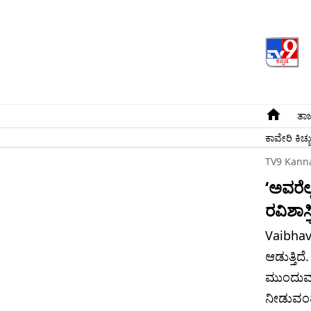
ತಾಜ
ಕಾವೇರಿ ಕಿಚ್ಚ
TV9 Kann
‘ಅವರೆಲ್
ರವಿಶಾಸ್ತ
Vaibhav
ಆಡುತ್ತಿದ
ಮುಂದುವರ
ನೀಡುವಂತೆ