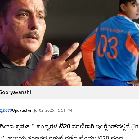
 Sooryavanshi
ಥ್ವಿಶಂಕರ
Updated on:
Jul 02, 2026 | 5:51 PM
ಿಯಾ ಪ್ರಸ್ತುತ 5 ಪಂದ್ಯಗಳ
ಟಿ20
ಸರಣಿಗಾಗಿ ಇಂಗ್ಲೆಂಡ್​ನಲ್ಲಿದೆ (I
d). ಉಭಯ ತಂಡಗಳ ನಡುವೆ ನಡೆದ ಮೊದಲ ಟಿ20 ಪಂದ್ಯ