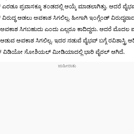
್‌ ಎರಡೂ ಪ್ರವಾಸಕ್ಕೂ ತಂಡದಲ್ಲಿ ಆಯ್ಕೆ ಮಾಡಲಾಗಿತ್ತು. ಆದರೆ ವೈಭವ್​
 ವಿರುದ್ಧ ಆಡಲು ಅವಕಾಶ ಸಿಗಲಿಲ್ಲ. ಹೀಗಾಗಿ ಇಂಗ್ಲೆಂಡ್‌ ವಿರುದ್ಧವ
ೆ ಅವಕಾಶ ಸಿಗಬಹುದು ಎಂದು ಎಲ್ಲರೂ ಕಾದಿದ್ದರು. ಆದರೆ ಮೊದಲ ಪಂ
 ಆಡುವ ಅವಕಾಶ ಸಿಗಲಿಲ್ಲ. ಇದರ ನಡುವೆ ವೈಭವ್ ಬಗ್ಗೆ ರವಿಶಾಸ್ತ್ರಿ 
 ವಿಡಿಯೋ ಸೋಶಿಯಲ್ ಮೀಡಿಯಾದಲ್ಲಿ ಭಾರಿ ವೈರಲ್ ಆಗಿದೆ.