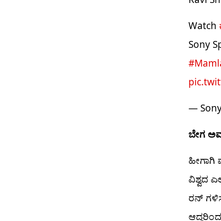
Watch
Sony S
#Mamla
pic.tw
— Sony
ಬೇಗ ಅವ
ಹೀಗಾಗಿ ವ
ವಿಶ್ವದ ಎ
ರನ್ ಗಳಿ
ಆದ್ದರಿಂದ