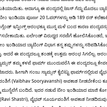
ತಿಯಾಯಿತು. ಆದಾಗ್ಯೂ ಈ ಪಂದ್ಯದಲ್ಲಿ ಟಾಸ್ ಗೆದ್ದು ಮೊದಲು ಬ್ಯಾಟ
ೀಂ ಇಂಡಿಯಾ ಪೂರ್ಣ 20 ಓವರ್​ಗಳನ್ನು ಆಡಿ 189 ರನ್ ಕಲೆಹಾಕ
್ಲೆಂಡ್‌ ಇನ್ನಿಂಗ್ಸ್ ಆರಂಭಕ್ಕೂ ಮುನ್ನ ಮಳೆ ಬಂದ ಕಾರಣ ಪಂದ್ಯವನ್ನ
ಳಿಸಬೇಕಾಯಿತು. ಐರ್ಲೆಂಡ್ ವಿರುದ್ಧದ ಸರಣಿಗೆ ಹೋಲಿಸಿಕೊಂಡರೆ, ಇಂ
ಟೀಂ ಇಂಡಿಯಾದ ಬ್ಯಾಟಿಂಗ್‌ ವಿಭಾಗ ತನ್ನ ತಪ್ಪುಗಳನ್ನು ಸರಿಪಡಿಸಿಕ
ತ್ತು. ಆದರೆ ಈ ಪಂದ್ಯದಲ್ಲೂ ತಂಡಕ್ಕೆ ಉತ್ತಮ ಆರಂಭ ಸಿಗಲಿಲ್ಲ. ಆರಂ
ಯಾಮ್ಸನ್ ತಮ್ಮ ಕಳಪೆ ಫಾರ್ಮ್​ ಮುಂದುವರೆಸಿ ಈ ಪಂದ್ಯದಲ್ಲೂ ಕೇವ
ಟಾದರು. ಹೀಗಾಗಿ ಸಂಜು ಸ್ಯಾಮ್ಸನ್​ ಕೈಬಿಟ್ಟು ಫಾರ್ಮ್​ನಲ್ಲಿರುವ ವೈ
ಂಶಿಗೆ (Vaibhav Sooryavanshi) ಅವಕಾಶ ನೀಡಬೇಕೆಂಬ ಕ
ಮೆ ಮುನ್ನೆಲೆಗೆ ಬಂದಿದೆ. ಇದರ ನಡುವೆ ಟೀಂ ಇಂಡಿಯಾದ ಮಾಜಿ ಕ
್ರಿ (Ravi Shastri), ವೈಭವ್ ಸೂರ್ಯವಂಶಿಗೆ ಅವಕಾಶ ನೀಡದಿರುವುದ