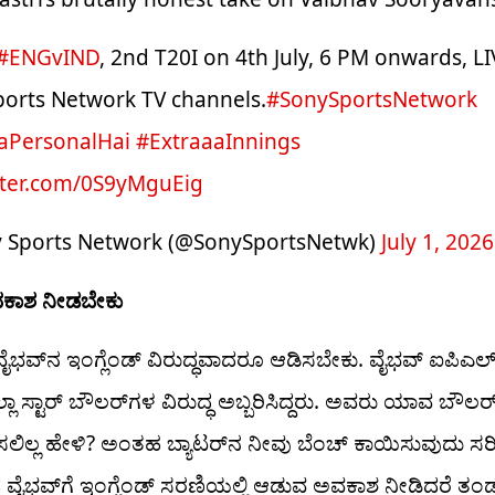
#ENGvIND
, 2nd T20I on 4th July, 6 PM onwards, L
ports Network TV channels.
#SonySportsNetwork
PersonalHai
#ExtraaaInnings
itter.com/0S9yMguEig
 Sports Network (@SonySportsNetwk)
July 1, 2026
ಕಾಶ ನೀಡಬೇಕು
ೈಭವ್​ನ ಇಂಗ್ಲೆಂಡ್‌ ವಿರುದ್ಧವಾದರೂ ಆಡಿಸಬೇಕು. ವೈಭವ್ ಐಪಿಎಲ್‌ನ
ಲ್ಲಾ ಸ್ಟಾರ್ ಬೌಲರ್​ಗಳ ವಿರುದ್ಧ ಅಬ್ಬರಿಸಿದ್ದರು. ಅವರು ಯಾವ ಬೌಲರ್​
ಸಲಿಲ್ಲ ಹೇಳಿ? ಅಂತಹ ಬ್ಯಾಟರ್​ನ ನೀವು ಬೆಂಚ್ ಕಾಯಿಸುವುದು ಸರ
 ವೈಭವ್​ಗೆ ಇಂಗ್ಲೆಂಡ್‌ ಸರಣಿಯಲ್ಲಿ ಆಡುವ ಅವಕಾಶ ನೀಡಿದರೆ ತಂಡಕ