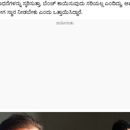
ಧನೆಗಳನ್ನು ಸ್ಮರಿಸುತ್ತಾ, ಬೆಂಚ್ ಕಾಯಿಸುವುದು ಸರಿಯಲ್ಲ ಎಂದಿದ್ದು, ಅ
ೇಗ ಸ್ಥಾನ ನೀಡಬೇಕು ಎಂದು ಒತ್ತಾಯಿಸಿದ್ದಾರೆ.