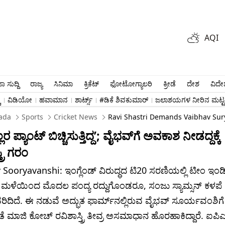
AQI
ಾ ಸುದ್ದಿ
ರಾಜ್ಯ
ಸಿನಿಮಾ
ಕ್ರಿಕೆಟ್​
ಫೋಟೋಗ್ಯಾಲರಿ
ಕ್ರೀಡೆ
ದೇಶ
ವಿದೇ
ು
ವಿಡಿಯೋ
ಹವಾಮಾನ
ಶಾರ್ಟ್ಸ್​
#ಡಿಕೆ ಶಿವಕುಮಾರ್​
ಜಲಾಶಯಗಳ ನೀರಿನ ಮಟ್ಟ
ada
Sports
Cricket News
Ravi Shastri Demands Vaibhav Sur
ಲರ ಪ್ಯಾಂಟ್ ಬಿಚ್ಚಿಸುತ್ತಿದ್ದ’; ವೈಭವ್​ಗೆ ಅವಕಾಶ ನೀಡದ್ದಕ್ಕೆ
್ರಿ ಗರಂ
 Sooryavanshi: ಇಂಗ್ಲೆಂಡ್ ವಿರುದ್ಧದ ಟಿ20 ಸರಣಿಯಲ್ಲಿ ಟೀಂ ಇಂ
ೆ. ಮಳೆಯಿಂದ ಮೊದಲ ಪಂದ್ಯ ರದ್ದುಗೊಂಡರೂ, ಸಂಜು ಸ್ಯಾಮ್ಸನ್ ಕಳಪೆ
ಿದಿದೆ. ಈ ನಡುವೆ ಅದ್ಭುತ ಫಾರ್ಮ್‌ನಲ್ಲಿರುವ ವೈಭವ್ ಸೂರ್ಯವಂಶಿ
 ಮಾಜಿ ಕೋಚ್ ರವಿಶಾಸ್ತ್ರಿ ತೀವ್ರ ಅಸಮಾಧಾನ ಹೊರಹಾಕಿದ್ದಾರೆ. ಐಪಿಎಲ