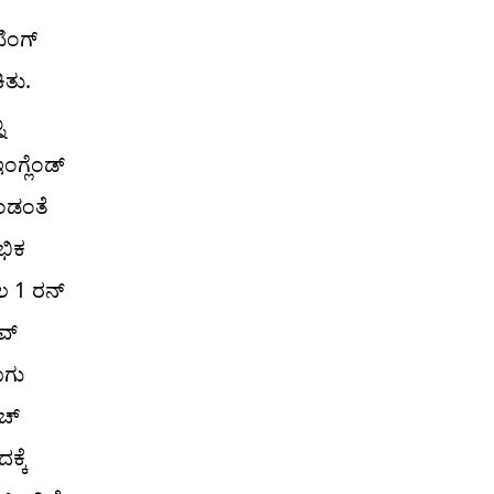
ಿಂಗ್‌
ಿತು.
ು
ಗ್ಲೆಂಡ್‌
ೊಂಡಂತೆ
ಭಿಕ
ಲ 1 ರನ್
ಭವ್
ೂಗು
ೋಚ್
ಕ್ಕೆ