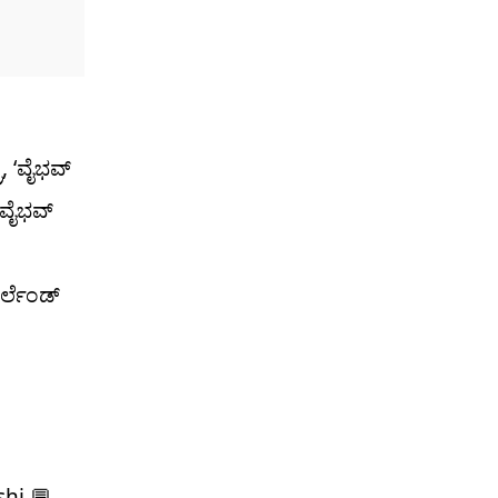
ಿ, ‘ವೈಭವ್
ಿ ವೈಭವ್
ರ್ಲೆಂಡ್
shi 💬