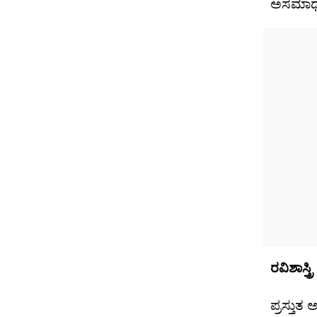
ಅಸಮಾಧಾ
ರವಿಶಾಸ್ತ್
ಪ್ರಸ್ತು