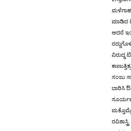
ಮಳೆಗಾಹು
ಮಾಡಿದ ಟ
ಆದರೆ ಇಂಗ
ರದ್ದುಗೊ
ವಿರುದ್ಧ 
ಕಾಣುತ್ತಿ
ಸಂಜು ಸ್
ಬಾರಿಸಿ ಔ
ಸೂರ್ಯವ
ಮತ್ತೊಮ್
ರವಿಶಾಸ್ತ