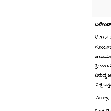
ಐರ್ಲೆಂಡ್ 
ಟಿ20 ಸರಣ
ಸೂರ್ಯವಂಶ
ಅಪಾಯಕಾರಿ
ಕ್ರೀಡಾಂಗ
ವಿರುದ್ಧ 
ಬಿಚ್ಚಿಸುತ
“Arrey,
Ravi Sh