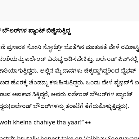
ಬೌಲರ್​ಗಳ ಪ್ಯಾಂಟ್ ಬಿಚ್ಚಿಸುತ್ತಿದ್ದ
ಿ ಪ್ರಸಾರಕ ಸೋನಿ ಸ್ಫೋರ್ಟ್ಸ್ ಜೊತೆಗಿನ ಮಾತುಕತೆ ವೇಳೆ ರವಿಶಾಸ್ತ್ರ
ಿಯನ್ನು ಐರ್ಲೆಂಡ್ ವಿರುದ್ಧ ಆಡಿಸಬೇಕಿತ್ತು. ಐರ್ಲೆಂಡ್ ಪಿಚ್​ನಲ್ಲ
ಯಾಗುತ್ತಿದ್ದರು. ಅಲ್ಲಿನ ಮೈದಾನಗಳು ಚಿಕ್ಕದ್ದಾಗಿದ್ದರಿಂದ ವೈಭವ್​
ಣದ ಹೊರಕ್ಕೆ ಚೆಂಡನ್ನು ಕಳುಹಿಸುತ್ತಿದ್ದರು. ಒಂದು ವೇಳೆ ವೈಭವ್​ಗೆ ಐ
ಆಡುವ ಅವಕಾಶ ಸಿಕ್ಕಿದ್ದರೆ, ಅವರು ಐರ್ಲೆಂಡ್ ಬೌಲರ್​ಗಳ ಪ್ಯಾಂಟ್
್ತಿದ್ದರು(ಐರ್ಲೆಂಡ್ ಬೌಲರ್​ಗಳನ್ನು ತರಾಟೆಗೆ ತೆಗೆದುಕೊಳ್ಳುತ್ತಿದ್ದರು).
 woh khelna chahiye tha yaar!” 👀
astri’s brutally honest take on Vaibhav Sooryavan