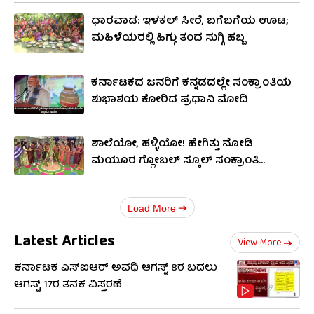
ಧಾರವಾಡ: ಇಳಕಲ್ ಸೀರೆ, ಬಗೆಬಗೆಯ ಊಟ;
ಮಹಿಳೆಯರಲ್ಲಿ ಹಿಗ್ಗು ತಂದ ಸುಗ್ಗಿ ಹಬ್ಬ
ಕರ್ನಾಟಕದ ಜನರಿಗೆ ಕನ್ನಡದಲ್ಲೇ ಸಂಕ್ರಾಂತಿಯ
ಶುಭಾಶಯ ಕೋರಿದ ಪ್ರಧಾನಿ ಮೋದಿ
ಶಾಲೆಯೋ, ಹಳ್ಳಿಯೋ! ಹೇಗಿತ್ತು ನೋಡಿ
ಮಯೂರ ಗ್ಲೋಬಲ್ ಸ್ಕೂಲ್ ಸಂಕ್ರಾಂತಿ
ಸಂಭ್ರಮ
Load More
Latest Articles
View More
ಕರ್ನಾಟಕ ಎಸ್‌ಐಆರ್ ಅವಧಿ ಆಗಸ್ಟ್ 8ರ ಬದಲು
ಆಗಸ್ಟ್ 17ರ ತನಕ ವಿಸ್ತರಣೆ