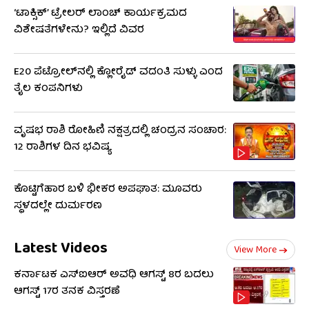
‘ಟಾಕ್ಸಿಕ್’ ಟ್ರೇಲರ್ ಲಾಂಚ್ ಕಾರ್ಯಕ್ರಮದ
ವಿಶೇಷತೆಗಳೇನು? ಇಲ್ಲಿದೆ ವಿವರ
E20 ಪೆಟ್ರೋಲ್‌ನಲ್ಲಿ ಕ್ಲೋರೈಡ್ ವದಂತಿ ಸುಳ್ಳು ಎಂದ
ತೈಲ ಕಂಪನಿಗಳು
ವೃಷಭ ರಾಶಿ ರೋಹಿಣಿ ನಕ್ಷತ್ರದಲ್ಲಿ ಚಂದ್ರನ ಸಂಚಾರ:
12 ರಾಶಿಗಳ ದಿನ ಭವಿಷ್ಯ
ಕೊಟ್ಟಿಗೆಹಾರ ಬಳಿ ಭೀಕರ ಅಪಘಾತ: ಮೂವರು
ಸ್ಥಳದಲ್ಲೇ ದುರ್ಮರಣ
Latest Videos
View More
ಕರ್ನಾಟಕ ಎಸ್‌ಐಆರ್ ಅವಧಿ ಆಗಸ್ಟ್ 8ರ ಬದಲು
ಆಗಸ್ಟ್ 17ರ ತನಕ ವಿಸ್ತರಣೆ