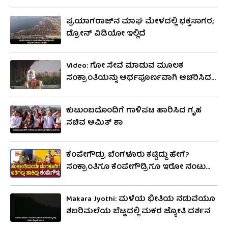
ಹತ್ತಿರದ ಜನರನ್ನು ಮತ್ತು ಸಂಬಂಧಿಗಳನ್ನು ಭೇಟಿಯಾಗಿ
ಪ್ರಯಾಗರಾಜ್​ನ ಮಾಘ ಮೇಳದಲ್ಲಿ ಭಕ್ತಸಾಗರ;
ಎಳ್ಳುಬೆಲ್ಲವನ್ನು ವಿನಿಮಯ ಮಾಡಿಕೊಳ್ಳುತ್ತಾರೆ. “ಎಳ್ಳು ಬೆಲ್ಲ
ಡ್ರೋನ್ ವಿಡಿಯೋ ಇಲ್ಲಿದೆ
ತಿಂದು ಒಳ್ಳೆಯ ಮಾತಾಡೋಣ” ಎಂದು ಹೇಳಿಕೊಳ್ಳುತ್ತಾರೆ.
ಪ್ಲೇಟ್ ಸಹ ಕಬ್ಬಿನ ತುಂಡು ವಿವಿಧ ಆಕಾರಗಳನ್ನು ಸಕ್ಕರೆ
Video: ಗೋ ಸೇವೆ ಮಾಡುವ ಮೂಲಕ
ಅಚ್ಚುಗಳನ್ನು ಹೊಂದಿರುತ್ತದೆ.
ಸಂಕ್ರಾಂತಿಯನ್ನು ಅರ್ಥಪೂರ್ಣವಾಗಿ ಆಚರಿಸಿದ
ಪ್ರಧಾನಿ ಮೋದಿ
ಕುಟುಂಬದೊಂದಿಗೆ ಗಾಳಿಪಟ ಹಾರಿಸಿದ ಗೃಹ
ಸಚಿವ ಅಮಿತ್ ಶಾ
ಕೆಂಪೇಗೌಡ್ರು ಬೆಂಗಳೂರು ಕಟ್ಟಿದ್ದು ಹೇಗೆ?
ಸಂಕ್ರಾಂತಿಗೂ ಕೆಂಪೇಗೌಡ್ರಿಗೂ ಇರೋ ನಂಟು
ಬಿಚ್ಚಿಟ್ಟ ಧರ್ಮೇಂದ್ರ ಕುಮಾರ್
Makara Jyothi: ಮಳೆಯ ಭೀತಿಯ ನಡುವೆಯೂ
ಶಬರಿಮಲೆಯ ಬೆಟ್ಟದಲ್ಲಿ ಮಕರ ಜ್ಯೋತಿ ದರ್ಶನ