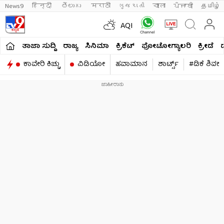
News9
हिन्दी 
తెలుగు 
मराठी
ગુજરાતી
বাংলা
ਪੰਜਾਬੀ
தமிழ்
AQI
ತಾಜಾ ಸುದ್ದಿ
ರಾಜ್ಯ
ಸಿನಿಮಾ
ಕ್ರಿಕೆಟ್​
ಫೋಟೋಗ್ಯಾಲರಿ
ಕ್ರೀಡೆ
ಕಾವೇರಿ ಕಿಚ್ಚು
ವಿಡಿಯೋ
ಹವಾಮಾನ
ಶಾರ್ಟ್ಸ್​
#ಡಿಕೆ ಶಿವಕ