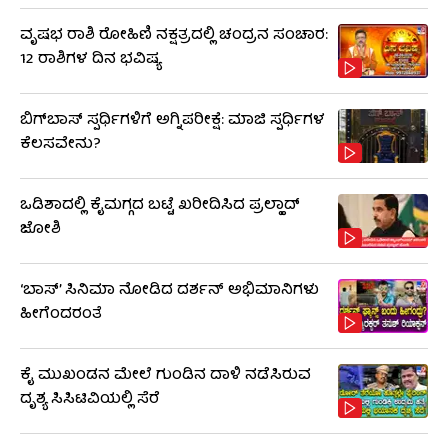
ವೃಷಭ ರಾಶಿ ರೋಹಿಣಿ ನಕ್ಷತ್ರದಲ್ಲಿ ಚಂದ್ರನ ಸಂಚಾರ:
12 ರಾಶಿಗಳ ದಿನ ಭವಿಷ್ಯ
ಬಿಗ್​​ಬಾಸ್​ ಸ್ಪರ್ಧಿಗಳಿಗೆ ಅಗ್ನಿಪರೀಕ್ಷೆ: ಮಾಜಿ ​​ಸ್ಪರ್ಧಿಗಳ
ಕೆಲಸವೇನು?
ಒಡಿಶಾದಲ್ಲಿ ಕೈಮಗ್ಗದ ಬಟ್ಟೆ ಖರೀದಿಸಿದ ಪ್ರಲ್ಹಾದ್
ಜೋಶಿ
‘ಬಾಸ್’ ಸಿನಿಮಾ ನೋಡಿದ ದರ್ಶನ್ ಅಭಿಮಾನಿಗಳು
ಹೀಗೆಂದರಂತೆ
ಕೈ ಮುಖಂಡನ ಮೇಲೆ ಗುಂಡಿನ ದಾಳಿ ನಡೆಸಿರುವ
ದೃಶ್ಯ ಸಿಸಿಟಿವಿಯಲ್ಲಿ ಸೆರೆ