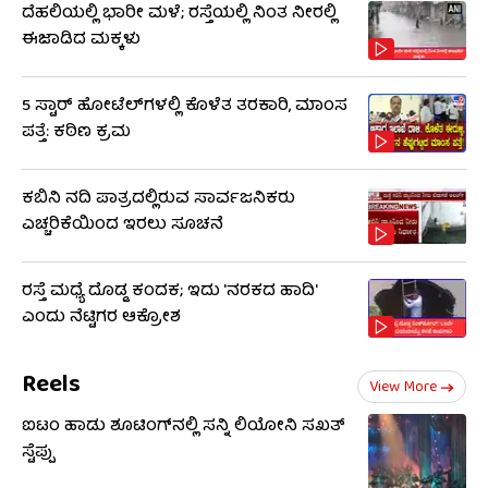
ದೆಹಲಿಯಲ್ಲಿ ಭಾರೀ ಮಳೆ; ರಸ್ತೆಯಲ್ಲಿ ನಿಂತ ನೀರಲ್ಲಿ
ಈಜಾಡಿದ ಮಕ್ಕಳು
5 ಸ್ಟಾರ್ ಹೋಟೆಲ್​​ಗಳಲ್ಲಿ ಕೊಳೆತ ತರಕಾರಿ, ಮಾಂಸ
ಪತ್ತೆ: ಕಠಿಣ ಕ್ರಮ
ಕಬಿನಿ ನದಿ ಪಾತ್ರದಲ್ಲಿರುವ ಸಾರ್ವಜನಿಕರು
ಎಚ್ಚರಿಕೆಯಿಂದ ಇರಲು ಸೂಚನೆ
ರಸ್ತೆ ಮಧ್ಯೆ ದೊಡ್ಡ ಕಂದಕ; ಇದು 'ನರಕದ ಹಾದಿ'
ಎಂದು ನೆಟ್ಟಿಗರ ಆಕ್ರೋಶ
Reels
View More
ಐಟಂ ಹಾಡು ಶೂಟಿಂಗ್​​ನಲ್ಲಿ ಸನ್ನಿ ಲಿಯೋನಿ ಸಖತ್
ಸ್ಟೆಪ್ಪು