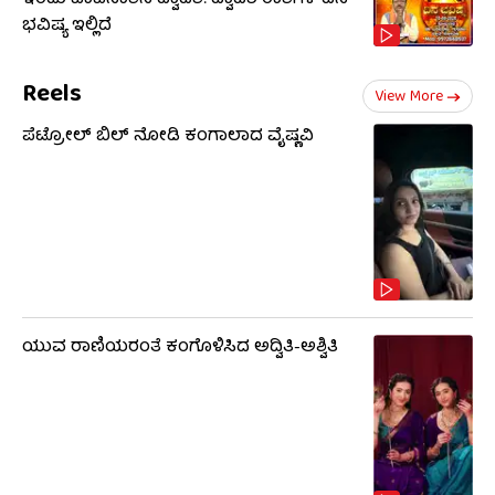
ಇಂದು ಪಾಪನಾಶಿನಿ ದ್ವಾದಶಿ: ದ್ವಾದಶ ರಾಶಿಗಳ ದಿನ
ಭವಿಷ್ಯ ಇಲ್ಲಿದೆ
Reels
View More
ಪೆಟ್ರೋಲ್ ಬಿಲ್ ನೋಡಿ ಕಂಗಾಲಾದ ವೈಷ್ಣವಿ
ಯುವ ರಾಣಿಯರಂತೆ ಕಂಗೊಳಿಸಿದ ಅದ್ವಿತಿ-ಅಶ್ವಿತಿ