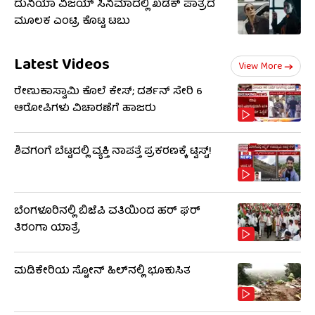
ದುನಿಯಾ ವಿಜಯ್ ಸಿನಿಮಾದಲ್ಲಿ ಖಡಕ್ ಪಾತ್ರದ
ಮೂಲಕ ಎಂಟ್ರಿ ಕೊಟ್ಟ ಟಬು
Latest Videos
View More
ರೇಣುಕಾಸ್ವಾಮಿ ಕೊಲೆ ಕೇಸ್; ದರ್ಶನ್ ಸೇರಿ 6
ಆರೋಪಿಗಳು ವಿಚಾರಣೆಗೆ ಹಾಜರು
ಶಿವಗಂಗೆ ಬೆಟ್ಟದಲ್ಲಿ ವ್ಯಕ್ತಿ ನಾಪತ್ತೆ ಪ್ರಕರಣಕ್ಕೆ ಟ್ವಿಸ್ಟ್!
ಬೆಂಗಳೂರಿನಲ್ಲಿ ಬಿಜೆಪಿ ವತಿಯಿಂದ ಹರ್ ಘರ್
ತಿರಂಗಾ ಯಾತ್ರೆ
ಮಡಿಕೇರಿಯ ಸ್ಟೋನ್ ಹಿಲ್‌ನಲ್ಲಿ ಭೂಕುಸಿತ