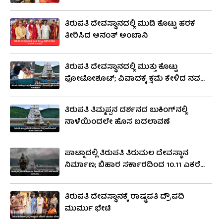
ಸಿಎಂ ಮಹತ್ವದ ಘೋಷಣೆ!
ದೇವಸ್ಥಾನದ ಹುಂಡಿಯಲ್ಲಿ ತಮ್ಮ ದಾನವನ್ನು ನೀಡುವುದು
ತಿರುಪತಿ ದೇವಸ್ಥಾನದಲ್ಲಿ ಮುಡಿ ಕೊಟ್ಟು ಹರಕೆ
ವಾಡಿಕೆ.
ತೀರಿಸಿದ ಅನಂತ್ ಅಂಬಾನಿ
ಆಂಧ್ರ ಪ್ರದೇಶ ಸರ್ಕಾರದ ನಿಯಂತ್ರಣದಲ್ಲಿರುವ
ತಿರುಮಲ ತಿರುಪತಿ ದೇವಸ್ತಾನಂ​ (TTD) ಈ
ತಿರುಪತಿ ದೇವಸ್ಥಾನದಲ್ಲಿ ಮುತ್ತು ಕೊಟ್ಟು
ದೇವಾಲಯವನ್ನು ನಡೆಸುತ್ತಿದೆ. ಟಿಟಿಡಿಯ ಮುಖ್ಯಸ್ಥರನ್ನು
ಫೋಟೋಶೂಟ್; ವಿವಾದಕ್ಕೆ ಕ್ಷಮೆ ಕೇಳಿದ ನವ
ದಂಪತಿ
ಆಂಧ್ರ ಪ್ರದೇಶ ಸರ್ಕಾರ ನೇಮಿಸುತ್ತದೆ.
ತಿರುಪತಿ ತಿಮ್ಮಪ್ಪನ ದರ್ಶನದ ಬುಕಿಂಗ್​ನಲ್ಲಿ
ನಾಳೆಯಿಂದಲೇ ಹೊಸ ಬದಲಾವಣೆ
ಪಾಟ್ನಾದಲ್ಲಿ ತಿರುಪತಿ ತಿರುಮಲ ದೇವಸ್ಥಾನ
ನಿರ್ಮಾಣ; ಬಿಹಾರ ಸರ್ಕಾರದಿಂದ 10.11 ಎಕರೆ
ಭೂಮಿ ಮಂಜೂರು
ತಿರುಪತಿ ದೇವಸ್ಥಾನಕ್ಕೆ ರಾಷ್ಟ್ರಪತಿ ದ್ರೌಪದಿ
ಮುರ್ಮು ಭೇಟಿ