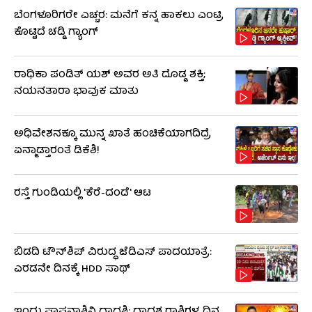
ಬೆಂಗಳೂರಿಗರೇ ಎಚ್ಚರ: ಮನೆಗೆ ಕನ್ನ ಹಾಕಲು ಎಂಟ್ರಿ
ಕೊಟ್ಟಿದೆ ಚಡ್ಡಿ ಗ್ಯಾಂಗ್
ರಾಧಿಕಾ ಪಂಡಿತ್ ಯಶ್ ಅವರ ಅತಿ ದೊಡ್ಡ ಶಕ್ತಿ;
ನಯನತಾರಾ ಭಾವುಕ ಮಾತು
ಅಧಿವೇಶನಕ್ಕೂ ಮುನ್ನ ಖಾತೆ ಹಂಚಿಕೆಯಾಗದಿದ್ರೆ
ಏನ್ಮಾಡ್ತಾರಂತೆ ಡಿಕೆಶಿ!
ರಸ್ತೆ ಗುಂಡಿಯಲ್ಲಿ 'ಕೆರೆ-ದಂಡೆ' ಆಟ
ಬಿಡದಿ ಟೌನ್‌ಶಿಪ್ ವಿರುದ್ಧ ಜೆಡಿಎಸ್ ಪಾದಯಾತ್ರೆ:
ಎರಡನೇ ದಿನಕ್ಕೆ HDD ಸಾಥ್