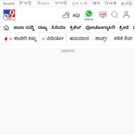
News9
हिन्दी 
తెలుగు 
मराठी
ગુજરાતી
বাংলা
ਪੰਜਾਬੀ
தமிழ்
AQI
ತಾಜಾ ಸುದ್ದಿ
ರಾಜ್ಯ
ಸಿನಿಮಾ
ಕ್ರಿಕೆಟ್​
ಫೋಟೋಗ್ಯಾಲರಿ
ಕ್ರೀಡೆ
ಕಾವೇರಿ ಕಿಚ್ಚು
ವಿಡಿಯೋ
ಹವಾಮಾನ
ಶಾರ್ಟ್ಸ್​
#ಡಿಕೆ ಶಿವಕ