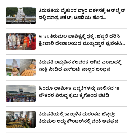
ತಿರುಪತಿಯ ವೈಕುಂಠ ದ್ವಾರ ದರ್ಶನಕ್ಕೆ ಆನ್​ಲೈನ್​
ನಲ್ಲಿ ಮಾತ್ರ ಟಿಕೆಟ್​; ಟಿಟಿಡಿಯ ಹೊಸ
ನಿರ್ಧಾರಗಳಿವು
Viral: ತಿರುಮಲ ಪಾವಿತ್ರ್ಯಕ್ಕೆ ಧಕ್ಕೆ : ಚಪ್ಪಲಿ ಧರಿಸಿ
ಶ್ರೀವಾರಿ ದೇವಾಲಯದ ಮುಖ್ಯದ್ವಾರ ಪ್ರವೇಶಿಸಿದ
ಮೂವರು ಭಕ್ತರು
ತಿರುಪತಿ ಲಡ್ಡುವಿನ ಕಲಬೆರಕೆ ಆಗಿದೆ ಎಂಬುದಕ್ಕೆ
ಸಾಕ್ಷಿ ನೀಡಿದ ಎಸ್‌ಐಟಿ! ನಾಲ್ವರ ಬಂಧನ
ಹಿಂದೂ ಧಾರ್ಮಿಕ ಪದ್ಧತಿಗಳನ್ನು ಪಾಲಿಸದ 18
ನೌಕರರ ವಿರುದ್ಧ ಕ್ರಮ ಕೈಗೊಂಡ ಟಿಟಿಡಿ
ತಿರುಪತಿಯಲ್ಲಿ ಕಾಲ್ತುಳಿತ ದುರಂತದ ಬೆನ್ನಲ್ಲೇ
ತಿರುಮಲ ಲಡ್ಡು ಕೌಂಟರ್‌ನಲ್ಲಿ ಬೆಂಕಿ ಅವಘಡ