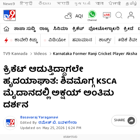
News9
हिन्दी 
తెలుగు 
मराठी
ગુજરાતી
বাংলা
ਪੰਜਾਬੀ
தமிழ்
AQI
ತಾಜಾ ಸುದ್ದಿ
ರಾಜ್ಯ
ಸಿನಿಮಾ
ಕ್ರಿಕೆಟ್​
ಫೋಟೋಗ್ಯಾಲರಿ
ಕ್ರೀಡೆ
ಕಾವೇರಿ ಕಿಚ್ಚು
ವಿಡಿಯೋ
ಹವಾಮಾನ
ಶಾರ್ಟ್ಸ್​
#ಡಿಕೆ ಶಿವಕ
TV9 Kannada
Videos
Karnataka Former Ranji Cricket Player Aksha
ಕ್ರಿಕೆಟ್ ಆಡುತ್ತಿದ್ದಾಗಲೇ
ಹೃದಯಾಘಾತ: ಶಿವಮೊಗ್ಗ KSCA
ಮೈದಾನದಲ್ಲಿ ಅಕ್ಷಯ್ ಅಂತಿಮ
ದರ್ಶನ
Basavaraj Yaraganavi
SHARE
Edited By:
ರಮೇಶ್ ಬಿ. ಜವಳಗೇರಾ
Updated on:
May 25, 2026 | 6:24 PM