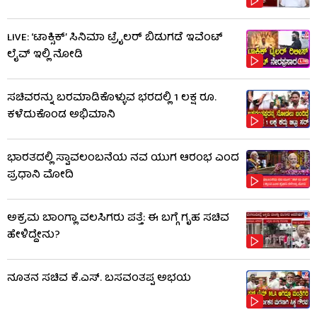
LIVE: ‘ಟಾಕ್ಸಿಕ್’ ಸಿನಿಮಾ ಟ್ರೈಲರ್ ಬಿಡುಗಡೆ ಇವೆಂಟ್
ಲೈವ್ ಇಲ್ಲಿ ನೋಡಿ
ಸಚಿವರನ್ನು ಬರಮಾಡಿಕೊಳ್ಳುವ ಭರದಲ್ಲಿ 1 ಲಕ್ಷ ರೂ.
ಕಳೆದುಕೊಂಡ ಅಭಿಮಾನಿ
ಭಾರತದಲ್ಲಿ ಸ್ವಾವಲಂಬನೆಯ ನವ ಯುಗ ಆರಂಭ ಎಂದ
ಪ್ರಧಾನಿ ಮೋದಿ
ಅಕ್ರಮ ಬಾಂಗ್ಲಾ ವಲಸಿಗರು ಪತ್ತೆ: ಈ ಬಗ್ಗೆ ಗೃಹ ಸಚಿವ
ಹೇಳಿದ್ದೇನು?
ನೂತನ ಸಚಿವ ಕೆ.ಎಸ್. ಬಸವಂತಪ್ಪ ಅಭಯ