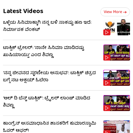
Latest Videos
View More
ಒಳ್ಳೆಯ ಸಿನಿಮಾಕ್ಕಾಗಿ ನನ್ನ ಬಳಿ ಸಾಕಷ್ಟು ಹಣ ಇದೆ:
ನಿರ್ಮಾಪಕ ವೆಂಕಟ್
ಟಾಕ್ಸಿಕ್ ಟ್ರೇಲರ್​: ‘ನಾನೇ ಸಿನಿಮಾ ಮಾಡಿದಷ್ಟು
ಖುಷಿಯಾಯ್ತು’ ಎಂದ ಶಿವಣ್ಣ
‘ನನ್ನ ಜೀವನದ ಸ್ಮರಣೀಯ ಅನುಭವ’: ಟಾಕ್ಸಿಕ್ ಚಿತ್ರದ
ಬಗ್ಗೆ ನಟ ಅಕ್ಷಯ್ ಓಬೆರಾ
‘ಆಲ್​ ದಿ ಬೆಸ್ಟ್​ ಟಾಕ್ಸಿಕ್’: ಟ್ರೈಲರ್​ ಲಾಂಚ್ ಮಾಡಿದ
ಶಿವಣ್ಣ
ಕಾಂಗ್ರೆಸ್ ಅಸಮಾಧಾನಿತ ಶಾಸಕರಿಗೆ ಕುಮಾರಸ್ವಾಮಿ
ಓಪರ್ ಆಫರ್!