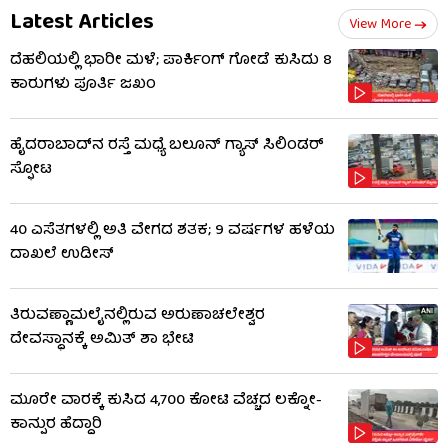
Latest Articles
View More
ದೆಹಲಿಯಲ್ಲಿ ಭಾರೀ ಮಳೆ; ಪಾರ್ಕಿಂಗ್ ಗೋಡೆ ಕುಸಿದು 8
ಕಾರುಗಳು ಪೂರ್ತಿ ಜಖಂ
ಹೈದರಾಬಾದ್​ನ ರಸ್ತೆ ಮಧ್ಯೆ ಬಲೂನ್ ಗ್ಯಾಸ್ ಸಿಲಿಂಡರ್
ಸ್ಫೋಟ
40 ಎಸೆತಗಳಲ್ಲಿ ಅತಿ ವೇಗದ ಶತಕ; 9 ವರ್ಷಗಳ ಹಳೆಯ
ದಾಖಲೆ ಉಡೀಸ್
ತಿರುವಣ್ಣಾಮಲೈನಲ್ಲಿರುವ ಅರುಣಾಚಲೇಶ್ವರ
ದೇವಸ್ಥಾನಕ್ಕೆ ಅಮಿತ್ ಶಾ ಭೇಟಿ
ಮೂರೇ ವಾರಕ್ಕೆ ಕುಸಿದ 4,700 ಕೋಟಿ ವೆಚ್ಚದ ಲಕ್ನೋ-
ಕಾನ್ಪುರ ಹೆದ್ದಾರಿ