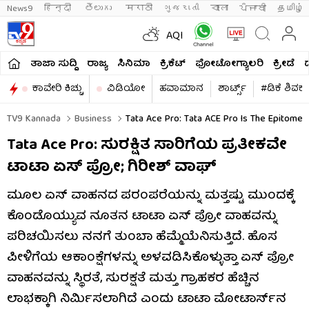
News9
हिन्दी 
తెలుగు 
मराठी
ગુજરાતી
বাংলা
ਪੰਜਾਬੀ
தமிழ்
AQI
ತಾಜಾ ಸುದ್ದಿ
ರಾಜ್ಯ
ಸಿನಿಮಾ
ಕ್ರಿಕೆಟ್​
ಫೋಟೋಗ್ಯಾಲರಿ
ಕ್ರೀಡೆ
ಕಾವೇರಿ ಕಿಚ್ಚು
ವಿಡಿಯೋ
ಹವಾಮಾನ
ಶಾರ್ಟ್ಸ್​
#ಡಿಕೆ ಶಿವಕ
TV9 Kannada
Business
Tata Ace Pro: Tata ACE Pro Is The Epitome O
Tata Ace Pro: ಸುರಕ್ಷಿತ ಸಾರಿಗೆಯ ಪ್ರತೀಕವೇ
ಟಾಟಾ ಏಸ್‌ ಪ್ರೋ; ಗಿರೀಶ್‌ ವಾಘ್‌
ಮೂಲ ಏಸ್‌ ವಾಹನದ ಪರಂಪರೆಯನ್ನು ಮತ್ತಷ್ಟು ಮುಂದಕ್ಕೆ
ಕೊಂಡೊಯ್ಯುವ ನೂತನ ಟಾಟಾ ಏಸ್‌ ಪ್ರೋ ವಾಹವನ್ನು
ಪರಿಚಯಿಸಲು ನನಗೆ ತುಂಬಾ ಹೆಮ್ಮೆಯೆನಿಸುತ್ತಿದೆ. ಹೊಸ
ಪೀಳಿಗೆಯ ಆಕಾಂಕ್ಷೆಗಳನ್ನು ಅಳವಡಿಸಿಕೊಳ್ಳುತ್ತಾ ಏಸ್‌ ಪ್ರೋ
ವಾಹನವನ್ನು ಸ್ಥಿರತೆ, ಸುರಕ್ಷತೆ ಮತ್ತು ಗ್ರಾಹಕರ ಹೆಚ್ಚಿನ
ಲಾಭಕ್ಕಾಗಿ ನಿರ್ಮಿಸಲಾಗಿದೆ ಎಂದು ಟಾಟಾ ಮೋಟಾರ್ಸ್‌ನ