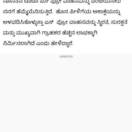
ನೂನತನ ಟಾಟಾ ಏಸ್‌ ಪ್ರೋ ವಾಹನವನ್ನು ಪರಿಚಯಿಸಲು
ನನಗೆ ಹೆಮ್ಮೆಯೆನಿಸುತ್ತಿದೆ. ಹೊಸ ಪೀಳಿಗೆಯ ಆಕಾಕ್ಷೆಯನ್ನು
ಅಳವಡಿಸಿಕೊಳ್ಳುತ್ತಾ ಏಸ್‌ ಪ್ರೋ ವಾಹನವನ್ನು ಸ್ಥಿರತೆ, ಸುರಕ್ಷತೆ
ಮತ್ತು ಮುಖ್ಯವಾಗಿ ಗ್ರಾಹಕರ ಹೆಚ್ಚಿನ ಲಾಭಕ್ಕಾಗಿ
ನಿರ್ಮಿಸಲಾಗಿದೆ ಎಂದು ಹೇಳಿದ್ದಾರೆ.