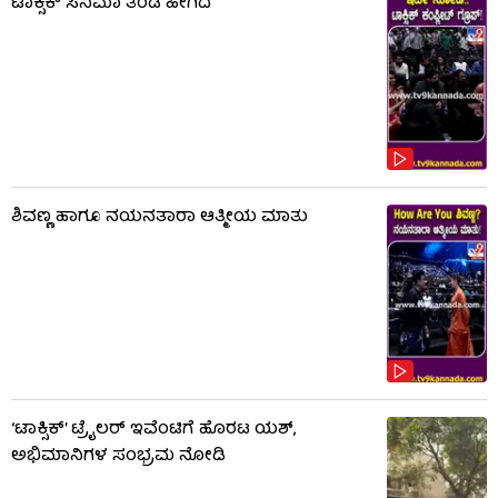
ಟಾಕ್ಸಿಕ್​​​ ಸಿನಿಮಾ ತಂಡ ಹೀಗಿದೆ
ಶಿವಣ್ಣ ಹಾಗೂ ನಯನತಾರಾ ಆತ್ಮೀಯ ಮಾತು
‘ಟಾಕ್ಸಿಕ್’ ಟ್ರೈಲರ್ ಇವೆಂಟಿಗೆ ಹೊರಟ ಯಶ್,
ಅಭಿಮಾನಿಗಳ ಸಂಭ್ರಮ ನೋಡಿ