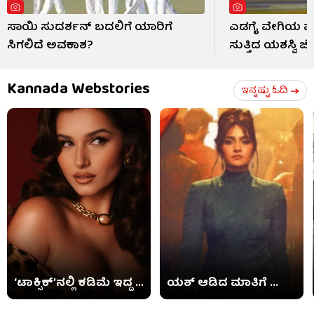
ಸಾಯಿ ಸುದರ್ಶನ್ ಬದಲಿಗೆ ಯಾರಿಗೆ
ಎಡಗೈ ವೇಗಿಯ ಮುಂ
ಸಿಗಲಿದೆ ಅವಕಾಶ?
ಸುತ್ತಿದ ಯಶಸ್ವಿ ಜೈ
Kannada Webstories
ಇನ್ನಷ್ಟು ಓದಿ
‘ಟಾಕ್ಸಿಕ್​’ನಲ್ಲಿ ಕಡಿಮೆ ಇದ್ದ ...
ಯಶ್ ಆಡಿದ ಮಾತಿಗೆ ...