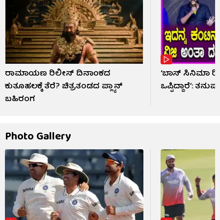
ರಾಮಾಯಣ ರಿಲೀಸ್ ದಿನಾಂಕದ
‘ಬಾಸ್ ಸಿನಿಮಾ ರ
ಕುತೂಹಲಕ್ಕೆ ತೆರೆ? ಚಿತ್ರತಂಡದ ಪ್ಲ್ಯಾನ್
ಒಪ್ಪಿದ್ದಾರೆ’: ತನುಷ್
ಬಹಿರಂಗ
Photo Gallery