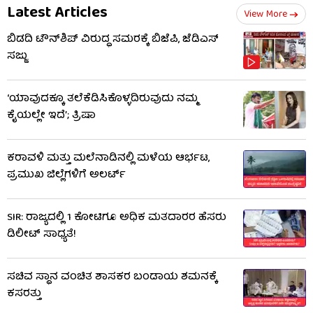
Latest Articles
View More
ಬಿಡದಿ ಟೌನ್‌ಶಿಪ್ ವಿರುದ್ಧ ಸಮರಕ್ಕೆ ಬಿಜೆಪಿ, ಜೆಡಿಎಸ್
ಸಜ್ಜು
‘ಯಾವುದಕ್ಕೂ ತಲೆಕೆಡಿಸಿಕೊಳ್ಳದಿರುವುದು ನಮ್ಮ
ಕೈಯಲ್ಲೇ ಇದೆ’; ತ್ರಿಷಾ
ಕರಾವಳಿ ಮತ್ತು ಮಲೆನಾಡಿನಲ್ಲಿ ಮಳೆಯ ಆರ್ಭಟ,
ಪ್ರಮುಖ ಜಿಲ್ಲೆಗಳಿಗೆ ಅಲರ್ಟ್
SIR: ರಾಜ್ಯದಲ್ಲಿ 1 ಕೋಟಿಗೂ ಅಧಿಕ ಮತದಾರರ ಹೆಸರು
ಡಿಲೀಟ್ ಸಾಧ್ಯತೆ!
ಸಚಿವ ಸ್ಥಾನ ವಂಚಿತ ಶಾಸಕರ ಬಂಡಾಯ ಶಮನಕ್ಕೆ
ಕಸರತ್ತು