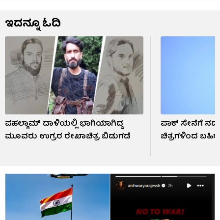
ಇದನ್ನೂ ಓದಿ
ಪಹಲ್ಗಾಮ್ ದಾಳಿಯಲ್ಲಿ ಭಾಗಿಯಾಗಿದ್ದ
ಪಾಕ್ ಸೇನೆಗೆ ನಡ
ಮೂವರು ಉಗ್ರರ ರೇಖಾಚಿತ್ರ ಬಿಡುಗಡೆ
ಚಿತ್ರಗಳಿಂದ ಬಹಿ