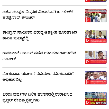
ಸಚಿವ ಸಂಪುಟ ವಿಸ್ತರಣೆ ವಿಚಾರವಾಗಿ BJP ಟೀಕೆಗೆ
ಹರಿಪ್ರಸಾದ್ ಕೌಂಟರ್​​
ಕಾಂಗ್ರೆಸ್ ನಾಯಕರ ವಿರುದ್ಧ ಆಕ್ರೋಶ ಹೊರಹಾಕಿದ
ಶಾಸಕ ಸುಬ್ಬಾರೆಡ್ಡಿ
ರಾಜೀನಾಮೆ ವಾಪಸ್ ಪಡೆದ ಯಶವಂತರಾಯಗೌಡ
ಪಾಟೀಲ್
ಮೇಕೆದಾಟು ಯೋಜನೆ ತಡೆಯಲು ತಮಿಳುನಾಡಿಗೆ
ಅಧಿಕಾರವಿಲ್ಲ
ಎರಡು ವರ್ಷಗಳ ಬಳಿಕ ಹಾಸನದಲ್ಲಿ ರಾರಾಜಿಸಿದ
ಪ್ರಜ್ವಲ್ ರೇವಣ್ಣ ಫ್ಲೆಕ್ಸ್ ಗಳು