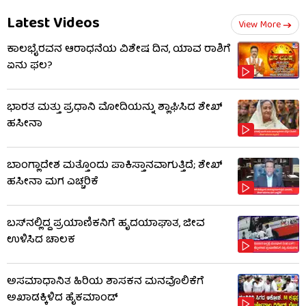
Latest Videos
View More
ಕಾಲಭೈರವನ ಆರಾಧನೆಯ ವಿಶೇಷ ದಿನ, ಯಾವ ರಾಶಿಗೆ
ಏನು ಫಲ?
ಭಾರತ ಮತ್ತು ಪ್ರಧಾನಿ ಮೋದಿಯನ್ನು ಶ್ಲಾಘಿಸಿದ ಶೇಖ್
ಹಸೀನಾ
ಬಾಂಗ್ಲಾದೇಶ ಮತ್ತೊಂದು ಪಾಕಿಸ್ತಾನವಾಗುತ್ತಿದೆ; ಶೇಖ್
ಹಸೀನಾ ಮಗ ಎಚ್ಚರಿಕೆ
ಬಸ್‌ನಲ್ಲಿದ್ದ ಪ್ರಯಾಣಿಕನಿಗೆ ಹೃದಯಾಘಾತ, ಜೀವ
ಉಳಿಸಿದ ಚಾಲಕ
ಅಸಮಾಧಾನಿತ ಹಿರಿಯ ಶಾಸಕನ ಮನವೊಲಿಕೆಗೆ
ಅಖಾಡಕ್ಕಿಳಿದ ಹೈಕಮಾಂಡ್