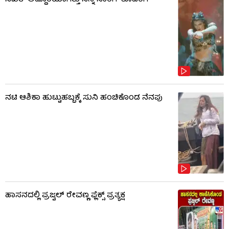
ಸಖತ್ ಅದ್ದೂರಿಯಾಗಿತ್ತು ಸನ್ನಿ ಸಾಂಗ್ ಶೂಟಿಂಗ್
ನಟಿ ಆಶಿಕಾ ಹುಟ್ಟುಹಬ್ಬಕ್ಕೆ ಸುನಿ ಹಂಚಿಕೊಂಡ ನೆನಪು
ಹಾಸನದಲ್ಲಿ ಪ್ರಜ್ವಲ್ ರೇವಣ್ಣ ಫ್ಲೆಕ್ಸ್ ಪ್ರತ್ಯಕ್ಷ