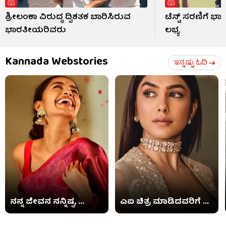
ಶ್ರೀಲಂಕಾ ವಿರುದ್ಧ ದ್ವಿಶತಕ ಬಾರಿಸಿರುವ
ಟೆಸ್ಟ್ ಸರಣಿಗೆ ಭಾ
ಭಾರತೀಯರಿವರು
ಲಭ್ಯ
Kannada Webstories
ಇನ್ನಷ್ಟು ಓದಿ
ನನ್ನ ಜೀವನ ನನ್ನಿಷ್ಟ, ...
ಎಐ ಚಿತ್ರ ಮಾಡಿದವರಿಗೆ ...