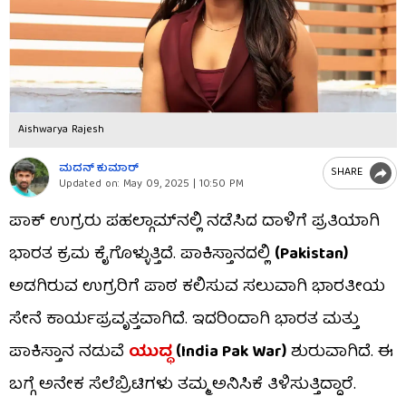
Aishwarya Rajesh
ಮದನ್​ ಕುಮಾರ್​
SHARE
Updated on:
May 09, 2025 | 10:50 PM
ಪಾಕ್ ಉಗ್ರರು ಪಹಲ್ಗಾಮ್​ನಲ್ಲಿ ನಡೆಸಿದ ದಾಳಿಗೆ ಪ್ರತಿಯಾಗಿ
ಭಾರತ ಕ್ರಮ ಕೈಗೊಳ್ಳುತ್ತಿದೆ. ಪಾಕಿಸ್ತಾನದಲ್ಲಿ
(Pakistan)
ಅಡಗಿರುವ ಉಗ್ರರಿಗೆ ಪಾಠ ಕಲಿಸುವ ಸಲುವಾಗಿ ಭಾರತೀಯ
ಸೇನೆ ಕಾರ್ಯಪ್ರವೃತ್ತವಾಗಿದೆ. ಇದರಿಂದಾಗಿ ಭಾರತ ಮತ್ತು
ಪಾಕಿಸ್ತಾನ ನಡುವೆ
ಯುದ್ಧ
(India Pak War)
ಶುರುವಾಗಿದೆ. ಈ
ಬಗ್ಗೆ ಅನೇಕ ಸೆಲೆಬ್ರಿಟಿಗಳು ತಮ್ಮ ಅನಿಸಿಕೆ ತಿಳಿಸುತ್ತಿದ್ದಾರೆ.