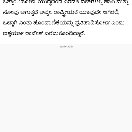
ಒತ್ತಾಯಿಸೋಣ. ಯುದ್ಧದಿಂದ ಎರಡೂ ದೇಶಗಳಲ್ಲಿ ಹಾನಿ ಮತ್ತು
ನೋವು ಆಗುತ್ತದೆ ಅಷ್ಟೇ. ರಾಷ್ಟ್ರೀಯತೆ ಯಾವುದೇ ಆಗಿರಲಿ,
ಒಟ್ಟಾಗಿ ನಿಂತು ಹೊಂದಾಣಿಕೆಯನ್ನು ಪ್ರತಿಪಾದಿಸೋಣ’ ಎಂದು
ಐಶ್ವರ್ಯಾ ರಾಜೇಶ್ ಬರೆದುಕೊಂಡಿದ್ದಾರೆ.