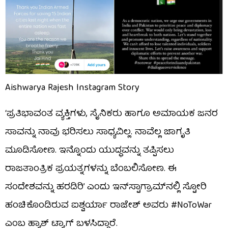
Aishwarya Rajesh Instagram Story
‘ಪ್ರತಿಭಾವಂತ ವ್ಯಕ್ತಿಗಳು, ಸೈನಿಕರು ಹಾಗೂ ಅಮಾಯಕ ಜನರ
ಸಾವನ್ನು ನಾವು ಭರಿಸಲು ಸಾಧ್ಯವಿಲ್ಲ. ನಾವೆಲ್ಲ ಜಾಗೃತಿ
ಮೂಡಿಸೋಣ. ಇನ್ನೊಂದು ಯುದ್ಧವನ್ನು ತಪ್ಪಿಸಲು
ರಾಜತಾಂತ್ರಿಕ ಪ್ರಯತ್ನಗಳನ್ನು ಬೆಂಬಲಿಸೋಣ. ಈ
ಸಂದೇಶವನ್ನು ಹರಡಿರಿ’ ಎಂದು ಇನ್​ಸ್ಟಾಗ್ರಾಮ್​ನಲ್ಲಿ ಸ್ಟೋರಿ
ಹಂಚಿಕೊಂಡಿರುವ ಐಶ್ವರ್ಯಾ ರಾಜೇಶ್ ಅವರು #NoToWar
ಎಂಬ ಹ್ಯಾಶ್​ ಟ್ಯಾಗ್ ಬಳಸಿದ್ದಾರೆ.