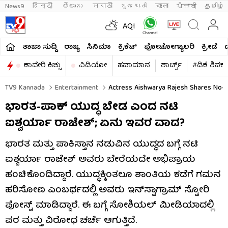
News9
हिन्दी 
తెలుగు 
मराठी
ગુજરાતી
বাংলা
ਪੰਜਾਬੀ
தமிழ்
AQI
ತಾಜಾ ಸುದ್ದಿ
ರಾಜ್ಯ
ಸಿನಿಮಾ
ಕ್ರಿಕೆಟ್​
ಫೋಟೋಗ್ಯಾಲರಿ
ಕ್ರೀಡೆ
ಕಾವೇರಿ ಕಿಚ್ಚು
ವಿಡಿಯೋ
ಹವಾಮಾನ
ಶಾರ್ಟ್ಸ್​
#ಡಿಕೆ ಶಿವಕ
TV9 Kannada
Entertainment
Actress Aishwarya Rajesh Shares No-
ಭಾರತ-ಪಾಕ್ ಯುದ್ಧ ಬೇಡ ಎಂದ ನಟಿ
ಐಶ್ವರ್ಯಾ ರಾಜೇಶ್; ಏನು ಇವರ ವಾದ?
ಭಾರತ ಮತ್ತು ಪಾಕಿಸ್ತಾನ ನಡುವಿನ ಯುದ್ಧದ ಬಗ್ಗೆ ನಟಿ
ಐಶ್ವರ್ಯಾ ರಾಜೇಶ್ ಅವರು ಬೇರೆಯದೇ ಅಭಿಪ್ರಾಯ
ಹಂಚಿಕೊಂಡಿದ್ದಾರೆ. ಯುದ್ಧಕ್ಕಿಂತಲೂ ಶಾಂತಿಯ ಕಡೆಗೆ ಗಮನ
ಹರಿಸೋಣ ಎಂಬರ್ಥದಲ್ಲಿ ಅವರು ಇನ್​ಸ್ಟಾಗ್ರಾಮ್ ಸ್ಟೋರಿ
ಪೋಸ್ಟ್ ಮಾಡಿದ್ದಾರೆ. ಈ ಬಗ್ಗೆ ಸೋಶಿಯಲ್ ಮೀಡಿಯಾದಲ್ಲಿ
ಪರ ಮತ್ತು ವಿರೋಧ ಚರ್ಚೆ ಆಗುತ್ತಿದೆ.