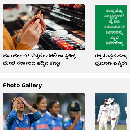
ಹೋಟೆಲ್‌ಗಳ ಬೆನ್ನಲ್ಲೇ ನಕಲಿ ಕಾಸ್ಮೆಟಿಕ್ಸ್
ರಕ್ತದೊತ್ತಡ ಹೆಚ್ಚ
ಮೇಲೆ ಸರ್ಕಾರದ ಹದ್ದಿನ ಕಣ್ಣು!
ಪ್ರಮಾಣ ಎಷ್ಟಿರಬ
Photo Gallery