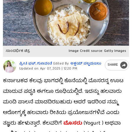
ಸಾಂದರ್ಭಿಕ ಚಿತ್ರ
Image Credit source: Getty Images
ಪ್ರೀತಿ ಭಟ್​, ಗುಣವಂತೆ
Edited By:
ಅಕ್ಷಯ್​ ಪಲ್ಲಮಜಲು​​
SHARE
Updated on:
Apr 07, 2025 | 12:20 PM
ಕರ್ನಾಟಕದ ಕೆಲವು ಭಾಗದಲ್ಲಿ ಕೊನೆಯಲ್ಲಿ ಮೊಸರನ್ನ ಊಟ
ಮಾಡುವ ಪದ್ಧತಿ ಈಗಲೂ ರೂಢಿಯಲ್ಲಿದೆ. ಇದನ್ನು ಹಲವಾರು
ಮಂದಿ ಪಾಲನೆ ಮಾಡದಿರಬಹುದು ಆದರೆ ಇದರಿಂದ ನಮ್ಮ
ಆರೋಗ್ಯಕ್ಕೆ ಹಲವಾರು ರೀತಿಯ ಪ್ರಯೋಜನಗಳಿವೆ ಎಂದು
ತಜ್ಞರು ಹೇಳುತ್ತಾರೆ. ಕೆಲವರಿಗೆ
ಮೊಸರು
(Yogurt ) ಅಥವಾ