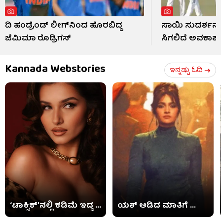
ದಿ ಹಂಡ್ರೆಂಡ್ ಲೀಗ್​ನಿಂದ ಹೊರಬಿದ್ದ
ಸಾಯಿ ಸುದರ್ಶನ್
ಜೆಮಿಮಾ ರೊಡ್ರಿಗಸ್
ಸಿಗಲಿದೆ ಅವಕಾಶ
Kannada Webstories
ಇನ್ನಷ್ಟು ಓದಿ
‘ಟಾಕ್ಸಿಕ್​’ನಲ್ಲಿ ಕಡಿಮೆ ಇದ್ದ ...
ಯಶ್ ಆಡಿದ ಮಾತಿಗೆ ...