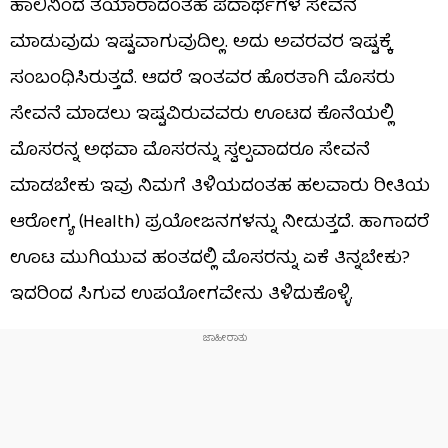
ಹಾಲಿನಿಂದ ತಯಾರಾದಂತಹ ಪದಾರ್ಥಗಳ ಸೇವನೆ
ಮಾಡುವುದು ಇಷ್ಟವಾಗುವುದಿಲ್ಲ. ಅದು ಅವರವರ ಇಷ್ಟಕ್ಕೆ
ಸಂಬಂಧಿಸಿರುತ್ತದೆ. ಆದರೆ ಇಂತವರ ಹೊರತಾಗಿ ಮೊಸರು
ಸೇವನೆ ಮಾಡಲು ಇಷ್ಟವಿರುವವರು ಊಟದ ಕೊನೆಯಲ್ಲಿ
ಮೊಸರನ್ನ ಅಥವಾ ಮೊಸರನ್ನು ಸ್ವಲ್ಪವಾದರೂ ಸೇವನೆ
ಮಾಡಬೇಕು ಇವು ನಿಮಗೆ ತಿಳಿಯದಂತಹ ಹಲವಾರು ರೀತಿಯ
ಆರೋಗ್ಯ (Health) ಪ್ರಯೋಜನಗಳನ್ನು ನೀಡುತ್ತದೆ. ಹಾಗಾದರೆ
ಊಟ ಮುಗಿಯುವ ಹಂತದಲ್ಲಿ ಮೊಸರನ್ನು ಏಕೆ ತಿನ್ನಬೇಕು?
ಇದರಿಂದ ಸಿಗುವ ಉಪಯೋಗವೇನು ತಿಳಿದುಕೊಳ್ಳಿ.