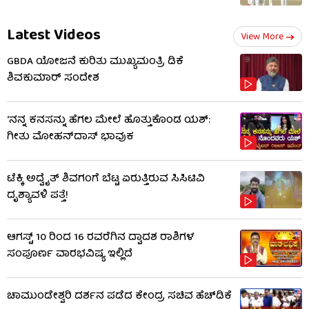
Latest Videos
View More
GBDA ಯೋಜನೆ ಕುರಿತು ಮುಖ್ಯಮಂತ್ರಿ ಡಿಕೆ
ಶಿವಕುಮಾರ್ ಸಂದೇಶ
‘ನನ್ನ ಕನಸನ್ನು ಹೆಗಲ ಮೇಲೆ ಹೊತ್ತುಕೊಂಡ ಯಶ್:
ಗೀತು ಮೋಹನ್​​ದಾಸ್ ಭಾವುಕ
ಟೆಕ್ಕಿ ಅದ್ವೈತ್ ಶಿವಗಂಗೆ ಬೆಟ್ಟ ಏರುತ್ತಿರುವ ಸಿಸಿಟಿವಿ
ದೃಶ್ಯಾವಳಿ ಪತ್ತೆ!
ಆಗಸ್ಟ್ 10 ರಿಂದ 16 ರವರೆಗಿನ ದ್ವಾದಶ ರಾಶಿಗಳ
ಸಂಪೂರ್ಣ ವಾರಭವಿಷ್ಯ ಇಲ್ಲಿದೆ
ಚಾಮುಂಡೇಶ್ವರಿ ದರ್ಶನ ಪಡೆದ ಕೇಂದ್ರ ಸಚಿವ ಹೆಚ್​​ಡಿಕೆ