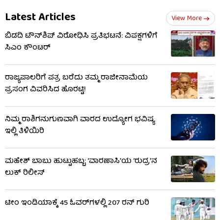
Latest Articles
View More
ಬಿಡದಿ ಟೌನ್‌ಶಿಪ್‌ ವಿರೋಧಿಸಿ ಪ್ರತಿಭಟನೆ: ವಿಪಕ್ಷಗಳಿಗೆ
ಸಿಎಂ ಕೌಂಟರ್
ರಾಜ್ಯಪಾಲರಿಗೆ ಪತ್ರ ಬರೆದು ತಮ್ಮ ರಾಜೀನಾಮೆಯ
ಪ್ರಸಂಗ ವಿವರಿಸಿದ ಹೊರಟ್ಟಿ!
ನಿಮ್ಮ ರಾಶಿಗನುಗುಣವಾಗಿ ವಾರದ ಉದ್ಯೋಗ ಭವಿಷ್ಯ
ಇಲ್ಲಿ ತಿಳಿಯಿರಿ
ಮಹೇಶ್ ಬಾಬು ಹುಟ್ಟುಹಬ್ಬ: ‘ವಾರಣಾಸಿ’ಯ ‘ರುದ್ರ’ನ
ಲುಕ್ ರಿಲೀಸ್
ಟೀಂ ಇಂಡಿಯಾಕ್ಕೆ 45 ಓವರ್‌ಗಳಲ್ಲಿ 207 ರನ್ ಗುರಿ