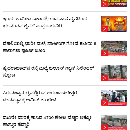
ಇಂದು ಕಾಮಿಕಾ ಏಕಾದಶಿ; ಉಪವಾಸ ವೃತದಿಂದ
ಭಗವಂತನ ಕೃಪೆಗೆ ಪಾತ್ರರಾಗುವಿರಿ
ದೆಹಲಿಯಲ್ಲಿ ಭಾರೀ ಮಳೆ; ಪಾರ್ಕಿಂಗ್ ಗೋಡೆ ಕುಸಿದು 8
ಕಾರುಗಳು ಪೂರ್ತಿ ಜಖಂ
ಹೈದರಾಬಾದ್​ನ ರಸ್ತೆ ಮಧ್ಯೆ ಬಲೂನ್ ಗ್ಯಾಸ್ ಸಿಲಿಂಡರ್
ಸ್ಫೋಟ
ತಿರುವಣ್ಣಾಮಲೈನಲ್ಲಿರುವ ಅರುಣಾಚಲೇಶ್ವರ
ದೇವಸ್ಥಾನಕ್ಕೆ ಅಮಿತ್ ಶಾ ಭೇಟಿ
ಮೂರೇ ವಾರಕ್ಕೆ ಕುಸಿದ 4,700 ಕೋಟಿ ವೆಚ್ಚದ ಲಕ್ನೋ-
ಕಾನ್ಪುರ ಹೆದ್ದಾರಿ