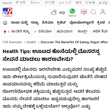
News9
हिन्दी 
తెలుగు 
मराठी
ગુજરાતી
বাংলা
ਪੰਜਾਬੀ
தமிழ்
AQI
ತಾಜಾ ಸುದ್ದಿ
ರಾಜ್ಯ
ಸಿನಿಮಾ
ಕ್ರಿಕೆಟ್​
ಫೋಟೋಗ್ಯಾಲರಿ
ಕ್ರೀಡೆ
ಕಾವೇರಿ ಕಿಚ್ಚು
ವಿಡಿಯೋ
ಹವಾಮಾನ
ಶಾರ್ಟ್ಸ್​
#ಡಿಕೆ ಶಿವಕ
TV9 Kannada
Health
Discover The Benefits Of Eating Yogurt After A
Health Tips: ಊಟದ ಕೊನೆಯಲ್ಲಿ ಮೊಸರನ್ನ
ಸೇವನೆ ಮಾಡಲು ಕಾರಣವೇನು?
ಊಟದಲ್ಲಿ ಮೊಸರು ಇರಲೇಬೇಕು ಎನ್ನುವವರ ಸಂಖ್ಯೆ ಹೆಚ್ಚಿದೆ.
ಇದು ಜೀರ್ಣಕ್ರಿಯೆಯನ್ನು ಸುಧಾರಿಸುವುದರ ಜೊತೆಗೆ, ದೇಹದ
ತಾಪಮಾನವನ್ನು ಕಡಿಮೆ ಮಾಡುತ್ತದೆ ಮತ್ತು
ರೋಗನಿರೋಧಕ ಶಕ್ತಿಯನ್ನು ಹೆಚ್ಚಿಸುತ್ತದೆ. ಆದರೆ ಕೆಲವರು
ಮೊಸರು ಸೇವನೆ ಮಾಡಲು ಇಷ್ಟಪಡುವುದಿಲ್ಲ. ಹಾಗಾದರೆ
ಇದು ನಮ್ಮ ದೇಹಕ್ಕೆ ಒಳ್ಳೆಯದೋ? ಅಲ್ಲವೋ? ಎಷ್ಟು