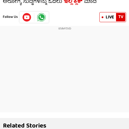
ಅರೋಗ್ಯ ಸುದ್ದಿಗಳನ್ನು ಓದಲು
ಇಲ್ಲಿ ಕ್ಲಿಕ್
ಮಾಡಿ
TV
LIVE
Follow Us
Related Stories