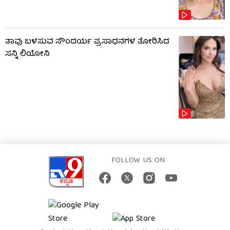
ತಾವು ಬಳಸುವ ಸೌಂದರ್ಯ ಪ್ರಸಾಧನಗಳ ತೋರಿಸಿದ
ಸನ್ನಿ ಲಿಯೋನಿ
FOLLOW US ON