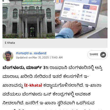
E Khata
ಗಂಗಾಧರ​ ಬ. ಸಾಬೋಜಿ
SHARE
Updated on:
Mar 31, 2025 | 11:40 AM
ಬೆಂಗಳೂರು, ಮಾರ್ಚ್​ 31:
ರಾಜಧಾನಿ ಬೆಂಗಳೂರಿನಲ್ಲಿ ಆಸ್ತಿ
ಮಾರಾಟ, ಖರೀದಿ ಸೇರಿದಂತೆ ಇತರೆ ಕೆಲಸಗಳಿಗೆ ಇ-
ಖಾತಾವನ್ನು
(E-khata)
ಕಡ್ಡಾಯಗೊಳಿಸಲಾಗಿದೆ. ಇ-ಖಾತಾ
ಪಡೆಯಲು ಬೆಂಗಳೂರು ಒನ್ ಕೇಂದ್ರಗಳಲ್ಲಿ ಅವಕಾಶ
ನೀಡಲಾಗಿದೆ. ಜನರಿಗೆ ಇ-ಖಾತಾ ತ್ವರಿತವಾಗಿ ಒದಗಿಸುವ