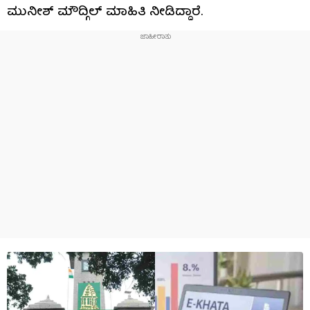
ಮುನೀಶ್ ಮೌದ್ಗಿಲ್​ ಮಾಹಿತಿ ನೀಡಿದ್ದಾರೆ.