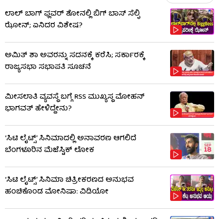
ಲಾಲ್ ಬಾಗ್ ಫ್ಲವರ್ ಶೋನಲ್ಲಿ ಬಿಗ್ ಬಾಸ್ ಸೆಲ್ಫಿ
ಝೋನ್; ಏನಿದರ ವಿಶೇಷ?
ಅಮಿತ್ ಶಾ ಅವರನ್ನು ಸದನಕ್ಕೆ ಕರೆಸಿ; ಸರ್ಕಾರಕ್ಕೆ
ರಾಜ್ಯಸಭಾ ಸಭಾಪತಿ ಸೂಚನೆ
ಮೀಸಲಾತಿ ವ್ಯವಸ್ಥೆ ಬಗ್ಗೆ RSS​ ಮುಖ್ಯಸ್ಥ ಮೋಹನ್
ಭಾಗವತ್ ಹೇಳಿದ್ದೇನು?
‘ಸಿಟಿ ಲೈಟ್ಸ್’ ಸಿನಿಮಾದಲ್ಲಿ ಅನಾವರಣ ಆಗಲಿದೆ
ಬೆಂಗಳೂರಿನ ಮೆಜೆಸ್ಟಿಕ್ ಲೋಕ
‘ಸಿಟಿ ಲೈಟ್ಸ್’ ಸಿನಿಮಾ ಚಿತ್ರೀಕರಣದ ಅನುಭವ
ಹಂಚಿಕೊಂಡ ಮೋನಿಷಾ: ವಿಡಿಯೋ