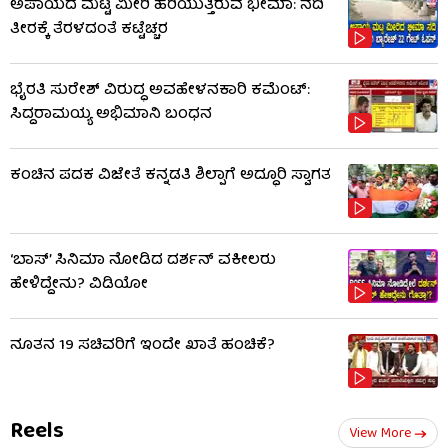
ಅಪಾಯದ ಮಟ್ಟ ಮೀರಿ ಹರಿಯುತ್ತಿರುವ ಭೀಮಾ: ನದಿ
ತೀರಕ್ಕೆ ತೆರಳದಂತೆ ಕಟ್ಟೆಚ್ಚರ
ಭೈರತಿ ಸುರೇಶ್ ವಿರುದ್ಧ ಅವಹೇಳನಕಾರಿ ಕಮೆಂಟ್:
ಸಿದ್ದರಾಮಯ್ಯ ಅಭಿಮಾನಿ ಬಂಧನ
ಕಂಚಿನ ಪದಕ ವಿಜೇತೆ ಕನ್ನಡತಿ ಶಿಲ್ಪಾಗೆ ಅದ್ಧೂರಿ ಸ್ವಾಗತ
‘ಬಾಸ್’ ಸಿನಿಮಾ ನೋಡಿದ ದರ್ಶನ್ ವಕೀಲರು
ಹೇಳಿದ್ದೇನು? ವಿಡಿಯೋ
ನೂತನ 19 ಸಚಿವರಿಗೆ ಇಂದೇ ಖಾತೆ ಹಂಚಿಕೆ?
Reels
View More