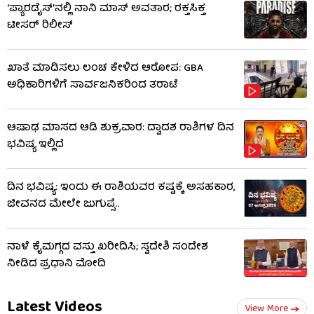
‘ಪ್ಯಾರಡೈಸ್’ನಲ್ಲಿ ನಾನಿ ಮಾಸ್ ಅವತಾರ; ರಕ್ತಸಿಕ್ತ
ಟೀಸರ್ ರಿಲೀಸ್
ಖಾತೆ ಮಾಡಿಸಲು ಲಂಚ ಕೇಳಿದ ಆರೋಪ: GBA
ಅಧಿಕಾರಿಗಳಿಗೆ ಸಾರ್ವಜನಿಕರಿಂದ ತರಾಟೆ
ಆಷಾಢ ಮಾಸದ ಆಡಿ ಶುಕ್ರವಾರ: ದ್ವಾದಶ ರಾಶಿಗಳ ದಿನ
ಭವಿಷ್ಯ ಇಲ್ಲಿದೆ
ದಿನ ಭವಿಷ್ಯ: ಇಂದು ಈ ರಾಶಿಯವರ ಕಷ್ಟಕ್ಕೆ ಅಸಹಕಾರ,
ಜೀವನದ ಮೇಲೇ ಜುಗುಪ್ಸೆ..
ನಾಳೆ ಕೈಮಗ್ಗದ ವಸ್ತು ಖರೀದಿಸಿ; ಸ್ವದೇಶಿ ಸಂದೇಶ
ನೀಡಿದ ಪ್ರಧಾನಿ ಮೋದಿ
Latest Videos
View More