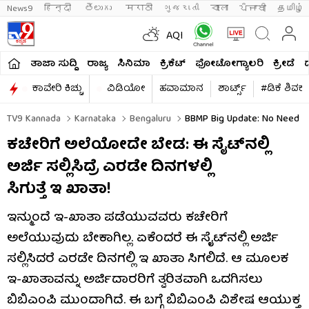
News9
हिन्दी 
తెలుగు 
मराठी
ગુજરાતી
বাংলা
ਪੰਜਾਬੀ
தமிழ்
AQI
ತಾಜಾ ಸುದ್ದಿ
ರಾಜ್ಯ
ಸಿನಿಮಾ
ಕ್ರಿಕೆಟ್​
ಫೋಟೋಗ್ಯಾಲರಿ
ಕ್ರೀಡೆ
ಕಾವೇರಿ ಕಿಚ್ಚು
ವಿಡಿಯೋ
ಹವಾಮಾನ
ಶಾರ್ಟ್ಸ್​
#ಡಿಕೆ ಶಿವಕ
TV9 Kannada
Karnataka
Bengaluru
BBMP Big Update: No Need To 
ಕಚೇರಿಗೆ ಅಲೆಯೋದೇ ಬೇಡ: ಈ ಸೈಟ್​ನಲ್ಲಿ
ಅರ್ಜಿ ಸಲ್ಲಿಸಿದ್ರೆ ಎರಡೇ ದಿನಗಳಲ್ಲಿ
ಸಿಗುತ್ತೆ ಇ ಖಾತಾ!
ಇನ್ಮುಂದೆ ಇ-ಖಾತಾ ಪಡೆಯುವವರು ಕಚೇರಿಗೆ
ಅಲೆಯುವುದು ಬೇಕಾಗಿಲ್ಲ. ಏಕೆಂದರೆ ಈ ಸೈಟ್​ನಲ್ಲಿ ಅರ್ಜಿ
ಸಲ್ಲಿಸಿದರೆ ಎರಡೇ ದಿನಗಲ್ಲಿ ಇ ಖಾತಾ ಸಿಗಲಿದೆ. ಆ ಮೂಲಕ
ಇ-ಖಾತಾವನ್ನು ಅರ್ಜಿದಾರರಿಗೆ ತ್ವರಿತವಾಗಿ ಒದಗಿಸಲು
ಬಿಬಿಎಂಪಿ ಮುಂದಾಗಿದೆ. ಈ ಬಗ್ಗೆ ಬಿಬಿಎಂಪಿ ವಿಶೇಷ ಆಯುಕ್ತ