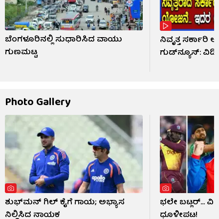
ಬೆಂಗಳೂರಿನಲ್ಲಿ ಸುಧಾರಿಸಿದ ವಾಯು
ನಿವೃತ್ತ ಸರ್ಕಾರಿ ಅ
ಗುಣಮಟ್ಟ
ಗುಡ್​ನ್ಯೂಸ್: ವ
Photo Gallery
ಶುಭ್​ಮನ್ ಗಿಲ್ ಕೈಗೆ ಗಾಯ; ಅಭ್ಯಾಸ
ಭಲೇ ಬಟ್ಲರ್... ವ
ನಿಲ್ಲಿಸಿದ ನಾಯಕ
ಧೂಳೀಪಟ!