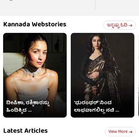
Kannada Webstories
ಇನ್ನಷ್ಟು ಓದಿ
ದೀಪಿಕಾ, ರಶ್ಮಿಕಾರನ್ನು
‘ಧುರಂಧರ್’ನಿಂದ
ಹಿಂದಿಕ್ಕಿದ ...
ಲಾಭವಾಗಲಿಲ್ಲ ನಟಿ ...
Latest Articles
View More