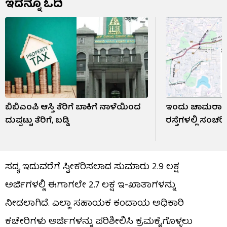
ಇದನ್ನೂ ಓದಿ
ಬಿಬಿಎಂಪಿ ಆಸ್ತಿ ತೆರಿಗೆ ಬಾಕಿಗೆ ನಾಳೆಯಿಂದ
ಇಂದು ಚಾಮರಾಜ
ದುಪ್ಪಟ್ಟು ತೆರಿಗೆ, ಬಡ್ಡಿ
ರಸ್ತೆಗಳಲ್ಲಿ ಸಂ
ಸದ್ಯ ಇದುವರೆಗೆ ಸ್ವೀಕರಿಸಲಾದ ಸುಮಾರು 2.9 ಲಕ್ಷ
ಅರ್ಜಿಗಳಲ್ಲಿ ಈಗಾಗಲೇ 2.7 ಲಕ್ಷ ಇ-ಖಾತಾಗಳನ್ನು
ನೀಡಲಾಗಿದೆ. ಎಲ್ಲಾ ಸಹಾಯಕ ಕಂದಾಯ ಅಧಿಕಾರಿ
ಕಚೇರಿಗಳು ಅರ್ಜಿಗಳನ್ನು ಪರಿಶೀಲಿಸಿ ಕ್ರಮಕೈಗೊಳ್ಳಲು