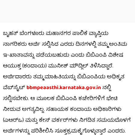
ಬೃಹತ್ ಬೆಂಗಳೂರು ಮಹಾನಗರ ಪಾಲಿಕೆ ವ್ಯಾಪ್ತಿಯ
ನಾಗರಿಕರು ಅರ್ಜಿ ಸಲ್ಲಿಸಿದ ಎರಡು ದಿನಗಳಲ್ಲಿ ತಮ್ಮ ಅಂತಿಮ
ಇ-ಖಾತಾವನ್ನು ಪಡೆಯಬಹುದು ಎಂದು ಬಿಬಿಎಂಪಿ ವಿಶೇಷ
ಆಯುಕ್ತ (ಕಂದಾಯ) ಮುನೀಶ್ ಮೌದ್ಗಿಲ್ ತಿಳಿಸಿದ್ದಾರೆ.
ಅರ್ಜಿದಾರರು ತಮ್ಮ ಮಾಹಿತಿಯನ್ನು ಬಿಬಿಎಂಪಿಯ ಅಧಿಕೃತ
ವೆಬ್‌ಸೈಟ್
bbmpeaasthi.karnataka.gov.in
ನಲ್ಲಿ
ಸಲ್ಲಿಸಬೇಕು. ಆ ಮೂಲಕ ಬಿಬಿಎಂಪಿ ಕಚೇರಿಗಳಿಗೆ ಭೇಟಿ
ನೀಡುವ ಅಗತ್ಯವಿಲ್ಲ. ಸಹಾಯಕ ಕಂದಾಯ ಅಧಿಕಾರಿಗಳು
(ಎಆರ್‌ಒ) ಮತ್ತು ಕೇಸ್‌ ವರ್ಕರ್‌ಗಳು ನಿಗದಿತ ಸಮಯದೊಳಗೆ
ಅರ್ಜಿಗಳನ್ನು ಪರಿಶೀಲಿಸಿ ಸೂಕ್ತಕ್ರಮಕೈಗೊಳ್ಳುತ್ತಾರೆ ಎಂದರು.