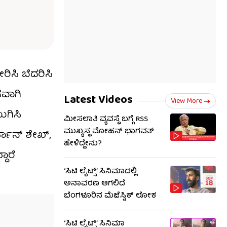
ರಿಸಿ ಬೆದರಿಸಿ
ಡವಾಗಿ
Latest Videos
View More
ುಗಿಸಿ
ಮೀಸಲಾತಿ ವ್ಯವಸ್ಥೆ ಬಗ್ಗೆ RSS​
ಮುಖ್ಯಸ್ಥ ಮೋಹನ್ ಭಾಗವತ್
ಫಾನ್ ಶೇಖ್,
ಹೇಳಿದ್ದೇನು?
ಾರೆ
‘ಸಿಟಿ ಲೈಟ್ಸ್’ ಸಿನಿಮಾದಲ್ಲಿ
ಅನಾವರಣ ಆಗಲಿದೆ
ಬೆಂಗಳೂರಿನ ಮೆಜೆಸ್ಟಿಕ್ ಲೋಕ
‘ಸಿಟಿ ಲೈಟ್ಸ್’ ಸಿನಿಮಾ