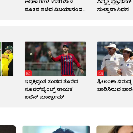
ಅಧಿಕಾರಿಗಳ ಬೆವರಿಳಿಸಿದ
ನಿವೃತ್ತ ಪ್ರೊಫೆಸರ
ನೂತನ ಸಚಿವ ವಿಜಯಾನಂದ
ಸುಲ್ತಾನಾ ನಿಧನ
ಕಾಶಪ್ಪನವರ್
ಇದ್ದಕ್ಕಿದ್ದಂತೆ ತಂಡದ ತೊರೆದ
ಶ್ರೀಲಂಕಾ ವಿರುದ್ಧ 
!
ಸೂಪರ್‌ಜೈಂಟ್ಸ್ ನಾಯಕ
ಬಾರಿಸಿರುವ ಭಾ
ಐಡೆನ್ ಮಾರ್ಕ್ರಾಮ್