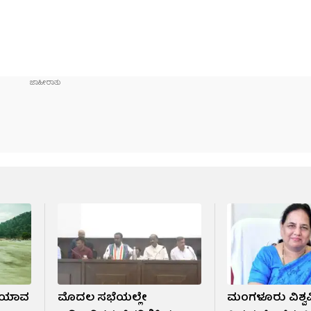
; ಯಾವ
ಮೊದಲ ಸಭೆಯಲ್ಲೇ
ಮಂಗಳೂರು ವಿಶ್ವ