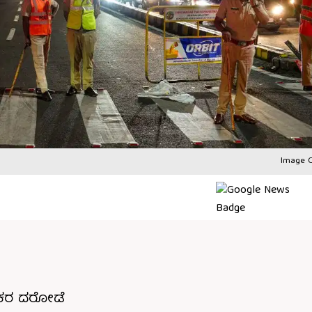
Image C
ಿಕರ ದರೋಡೆ