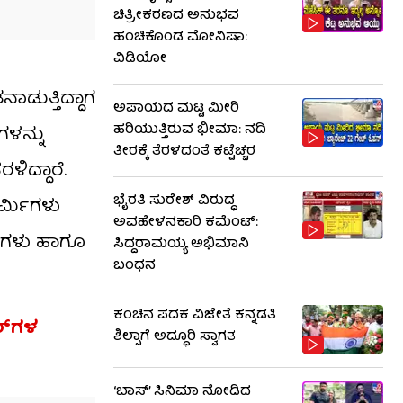
ಚಿತ್ರೀಕರಣದ ಅನುಭವ
ಹಂಚಿಕೊಂಡ ಮೋನಿಷಾ:
ವಿಡಿಯೋ
ಾಡುತ್ತಿದ್ದಾಗ
ಅಪಾಯದ ಮಟ್ಟ ಮೀರಿ
ಹರಿಯುತ್ತಿರುವ ಭೀಮಾ: ನದಿ
ಳನ್ನು
ತೀರಕ್ಕೆ ತೆರಳದಂತೆ ಕಟ್ಟೆಚ್ಚರ
ಿದ್ದಾರೆ.
ಭೈರತಿ ಸುರೇಶ್ ವಿರುದ್ಧ
ರ್ಮಿಗಳು
ಅವಹೇಳನಕಾರಿ ಕಮೆಂಟ್:
್‌ಗಳು ಹಾಗೂ
ಸಿದ್ದರಾಮಯ್ಯ ಅಭಿಮಾನಿ
ಬಂಧನ
ಕಂಚಿನ ಪದಕ ವಿಜೇತೆ ಕನ್ನಡತಿ
ರ್‌ಗಳ
ಶಿಲ್ಪಾಗೆ ಅದ್ಧೂರಿ ಸ್ವಾಗತ
‘ಬಾಸ್’ ಸಿನಿಮಾ ನೋಡಿದ