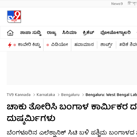
News9
हिन्
ತಾಜಾ ಸುದ್ದಿ
ರಾಜ್ಯ
ಸಿನಿಮಾ
ಕ್ರಿಕೆಟ್​
ಫೋಟೋಗ್ಯಾಲರಿ
ಕಾವೇರಿ ಕಿಚ್ಚು
ವಿಡಿಯೋ
ಹವಾಮಾನ
ಶಾರ್ಟ್ಸ್​
#ಡಿಕೆ ಶಿ
TV9 Kannada
Karnataka
Bengaluru
Bengaluru: West Bengal Labo
ಚಾಕು ತೋರಿಸಿ ಬಂಗಾಳ ಕಾರ್ಮಿಕರ 
ದುಷ್ಕರ್ಮಿಗಳು
ಬೆಂಗಳೂರಿನ ಎಲೆಕ್ಟ್ರಾನಿಕ್ ಸಿಟಿ ಬಳಿ ಪಶ್ಚಿಮ ಬಂಗಾ