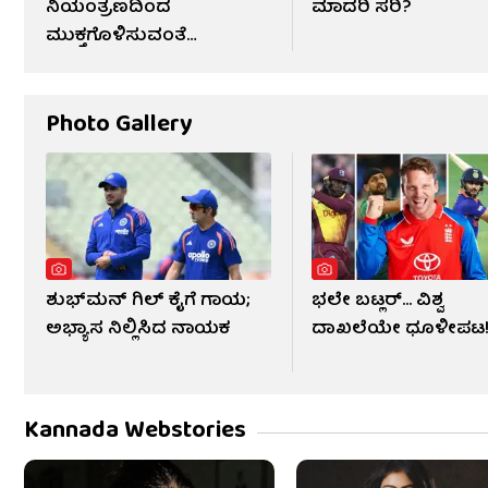
ನಿಯಂತ್ರಣದಿಂದ
ಮಾದರಿ ಸರಿ?
ಮುಕ್ತಗೊಳಿಸುವಂತೆ
ಆಂದೋಲನ
Photo Gallery
ಶುಭ್​ಮನ್ ಗಿಲ್ ಕೈಗೆ ಗಾಯ;
ಭಲೇ ಬಟ್ಲರ್... ವಿಶ್ವ
ಅಭ್ಯಾಸ ನಿಲ್ಲಿಸಿದ ನಾಯಕ
ದಾಖಲೆಯೇ ಧೂಳೀಪಟ
Kannada Webstories