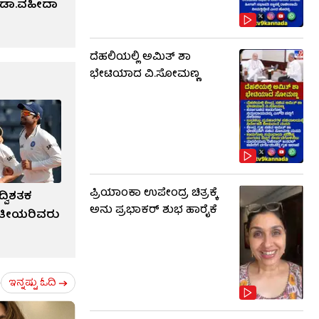
್‌ ಡಾ.ವಹೀದಾ
ದೆಹಲಿಯಲ್ಲಿ ಅಮಿತ್ ಶಾ
ಭೇಟಿಯಾದ ವಿ.ಸೋಮಣ್ಣ
ಪ್ರಿಯಾಂಕಾ ಉಪೇಂದ್ರ ಚಿತ್ರಕ್ಕೆ
ದ್ವಿಶತಕ
ಅನು ಪ್ರಭಾಕರ್ ಶುಭ ಹಾರೈಕೆ
ರತೀಯರಿವರು
ಇನ್ನಷ್ಟು ಓದಿ