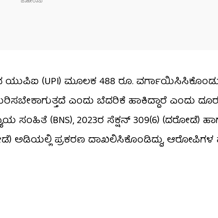
ಬ್ಬರಿಂದ ಯುಪಿಐ (UPI) ಮೂಲಕ 488 ರೂ. ವರ್ಗಾಯಿಸಿಸಿಕೊಂಡು
ಸಬೇಕಾಗುತ್ತದೆ ಎಂದು ಬೆದರಿಕೆ ಹಾಕಿದ್ದಾರೆ ಎಂದು ದೂರ
ಯ ಸಂಹಿತೆ (BNS), 2023ರ ಸೆಕ್ಷನ್ 309(6) (ದರೋಡೆ) ಹಾ
ಅಡಿಯಲ್ಲಿ ಪ್ರಕರಣ ದಾಖಲಿಸಿಕೊಂಡಿದ್ದು, ಆರೋಪಿಗಳ ಪತ್ತ