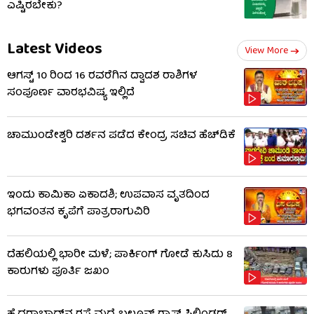
ಎಷ್ಟಿರಬೇಕು?
Latest Videos
View More
ಆಗಸ್ಟ್ 10 ರಿಂದ 16 ರವರೆಗಿನ ದ್ವಾದಶ ರಾಶಿಗಳ
ಸಂಪೂರ್ಣ ವಾರಭವಿಷ್ಯ ಇಲ್ಲಿದೆ
ಚಾಮುಂಡೇಶ್ವರಿ ದರ್ಶನ ಪಡೆದ ಕೇಂದ್ರ ಸಚಿವ ಹೆಚ್​​ಡಿಕೆ
ಇಂದು ಕಾಮಿಕಾ ಏಕಾದಶಿ; ಉಪವಾಸ ವೃತದಿಂದ
ಭಗವಂತನ ಕೃಪೆಗೆ ಪಾತ್ರರಾಗುವಿರಿ
ದೆಹಲಿಯಲ್ಲಿ ಭಾರೀ ಮಳೆ; ಪಾರ್ಕಿಂಗ್ ಗೋಡೆ ಕುಸಿದು 8
ಕಾರುಗಳು ಪೂರ್ತಿ ಜಖಂ