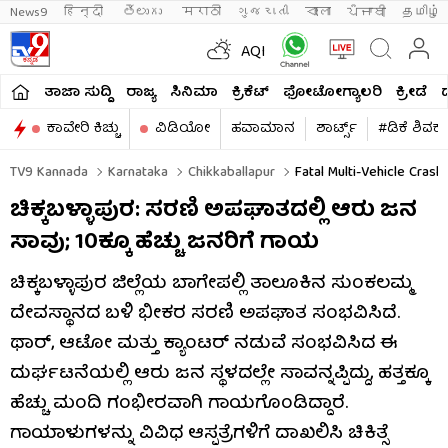
News9
हिन्दी 
తెలుగు 
मराठी
ગુજરાતી
বাংলা
ਪੰਜਾਬੀ
தமிழ்
AQI
ತಾಜಾ ಸುದ್ದಿ
ರಾಜ್ಯ
ಸಿನಿಮಾ
ಕ್ರಿಕೆಟ್​
ಫೋಟೋಗ್ಯಾಲರಿ
ಕ್ರೀಡೆ
ಕಾವೇರಿ ಕಿಚ್ಚು
ವಿಡಿಯೋ
ಹವಾಮಾನ
ಶಾರ್ಟ್ಸ್​
#ಡಿಕೆ ಶಿವಕ
TV9 Kannada
Karnataka
Chikkaballapur
Fatal Multi-Vehicle Cras
ಚಿಕ್ಕಬಳ್ಳಾಪುರ: ಸರಣಿ ಅಪಘಾತದಲ್ಲಿ ಆರು ಜನ
ಸಾವು; 10ಕ್ಕೂ ಹೆಚ್ಚು ಜನರಿಗೆ ಗಾಯ
ಚಿಕ್ಕಬಳ್ಳಾಪುರ ಜಿಲ್ಲೆಯ ಬಾಗೇಪಲ್ಲಿ ತಾಲೂಕಿನ ಸುಂಕಲಮ್ಮ
ದೇವಸ್ಥಾನದ ಬಳಿ ಭೀಕರ ಸರಣಿ ಅಪಘಾತ ಸಂಭವಿಸಿದೆ.
ಥಾರ್, ಆಟೋ ಮತ್ತು ಕ್ಯಾಂಟರ್ ನಡುವೆ ಸಂಭವಿಸಿದ ಈ
ದುರ್ಘಟನೆಯಲ್ಲಿ ಆರು ಜನ ಸ್ಥಳದಲ್ಲೇ ಸಾವನ್ನಪ್ಪಿದ್ದು, ಹತ್ತಕ್ಕೂ
ಹೆಚ್ಚು ಮಂದಿ ಗಂಭೀರವಾಗಿ ಗಾಯಗೊಂಡಿದ್ದಾರೆ.
ಗಾಯಾಳುಗಳನ್ನು ವಿವಿಧ ಆಸ್ಪತ್ರೆಗಳಿಗೆ ದಾಖಲಿಸಿ ಚಿಕಿತ್ಸೆ