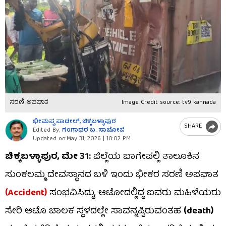
ಸರಣಿ ಅಪಘಾತ
Image Credit source: tv9 kannada
ಭೀಮಪ್ಪ ಪಾಟೀಲ್​, ಚಿಕ್ಕಬಳ್ಳಾಪುರ
SHARE
Edited By:
ಗಂಗಾಧರ​ ಬ. ಸಾಬೋಜಿ
Updated on:
May 31, 2026 | 10:02 PM
ಚಿಕ್ಕಬಳ್ಳಾಪುರ, ಮೇ 31:
ಜಿಲ್ಲೆಯ ಬಾಗೇಪಲ್ಲಿ ತಾಲೂಕಿನ
ಸುಂಕಲಮ್ಮ ದೇವಸ್ಥಾನದ ಬಳಿ ಇಂದು ಭೀಕರ ಸರಣಿ ಅಪಘಾತ
(Accident)
ಸಂಭವಿಸಿದ್ದು, ಆಟೋದಲ್ಲಿದ್ದ ಐವರು ಮಹಿಳೆಯರು
ಸೇರಿ ಆಟೊ ಚಾಲಕ ಸ್ಥಳದಲ್ಲೇ ಸಾವನ್ನಪ್ಪಿರುವಂತಹ
(death)