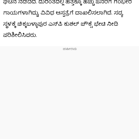
ಘಟನೆ ನಡೆದಿದೆ. ದುರಂತದಲ್ಲಿ ಹತ್ತಕ್ಕೂ ಹೆಚ್ಚು ಜನರಿಗೆ ಗಂಭೀರ
ಗಾಯಗಳಾಗಿದ್ದು, ವಿವಿಧ ಆಸ್ಪತ್ರೆಗೆ ದಾಖಲಿಸಲಾಗಿದೆ. ಸದ್ಯ
ಸ್ಥಳಕ್ಕೆ ಚಿಕ್ಕಬಳ್ಳಾಪುರ ಎಸ್​​ಪಿ ಕುಶಲ್ ಚೌಕ್ಸೆ ಭೇಟಿ‌ ನೀಡಿ
ಪರಿಶೀಲಿಸಿದರು.