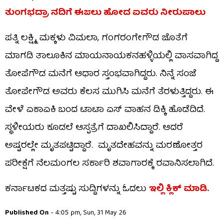
ತುಂಗಭದ್ರಾ ನದಿಗೆ ಈಜಲು ಹೋದ ಐವರು ನೀರುಪಾಲು
ಪತ್ನಿ ಲಕ್ಷ್ಮಿ, ಮಕ್ಕಳು ವಿಮಲಾ, ಗಂಗರಂಗೇಗೌಡ ಜೊತೆಗೆ
ಮಾಗಡಿ ತಾಲೂಕಿನ ಮಾಯನಾಯಕನಹಳ್ಳಿಯಲ್ಲಿ ವಾಸವಾಗಿದ್ದ
ತೋಪೆಗೌಡ ಮನೆಗೆ ಆಧಾರ ಸ್ತಂಭವಾಗಿದ್ದರು. ನಿನ್ನೆ ಸಂಜೆ
ತೋಪೇಗೌಡ ಅವರು ಕೆಲಸ ಮುಗಿಸಿ ಮನೆಗೆ ತೆರಳುತ್ತಿದ್ದರು. ಈ
ವೇಳೆ ಏಕಾಏಕಿ ಬಂದ ಟಾಟಾ ಏಸ್ ವಾಹನ ಡಿಕ್ಕಿ ಹೊಡೆದಿದೆ.
ಸ್ಥಳೀಯರು ಕೂಡಲೆ ಆಸ್ಪತ್ರೆಗೆ ದಾಖಲಿಸಿದ್ದಾರೆ. ಆದರೆ
ಅಷ್ಟರಲ್ಲೇ ಮೃತಪಟ್ಟಿದ್ದಾರೆ. ಮೃತದೇಹವನ್ನು ಮರಣೋತ್ತರ
ಪರೀಕ್ಷೆಗೆ ನೆಲಮಂಗಲ ಸರ್ಕಾರಿ ಶವಾಗಾರಕ್ಕೆ ರವಾನಿಸಲಾಗಿದೆ.
ಕರ್ನಾಟಕದ ಮತ್ತಷ್ಟು ಸುದ್ದಿಗಳನ್ನು ಓದಲು
ಇಲ್ಲಿ ಕ್ಲಿಕ್ ಮಾಡಿ.
Published On
- 4:05 pm, Sun, 31 May 26