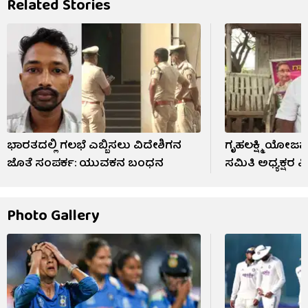
Related Stories
ಭಾರತದಲ್ಲಿ ಗಲಭೆ ಎಬ್ಬಿಸಲು ವಿದೇಶಿಗನ
ಗೃಹಲಕ್ಷ್ಮಿ ಯೋಜನ
ಜೊತೆ ಸಂಪರ್ಕ: ಯುವಕನ ಬಂಧನ
ಸಮಿತಿ ಅಧ್ಯಕ್ಷರ
Photo Gallery