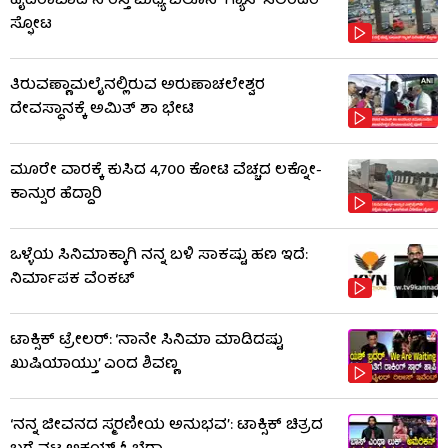
ಹೈದರಾಬಾದ್​ನ ರಸ್ತೆ ಮಧ್ಯೆ ಬಲೂನ್ ಗ್ಯಾಸ್ ಸಿಲಿಂಡರ್
ಸ್ಫೋಟ
ತಿರುವಣ್ಣಾಮಲೈನಲ್ಲಿರುವ ಅರುಣಾಚಲೇಶ್ವರ
ದೇವಸ್ಥಾನಕ್ಕೆ ಅಮಿತ್ ಶಾ ಭೇಟಿ
ಮೂರೇ ವಾರಕ್ಕೆ ಕುಸಿದ 4,700 ಕೋಟಿ ವೆಚ್ಚದ ಲಕ್ನೋ-
ಕಾನ್ಪುರ ಹೆದ್ದಾರಿ
ಒಳ್ಳೆಯ ಸಿನಿಮಾಕ್ಕಾಗಿ ನನ್ನ ಬಳಿ ಸಾಕಷ್ಟು ಹಣ ಇದೆ:
ನಿರ್ಮಾಪಕ ವೆಂಕಟ್
ಟಾಕ್ಸಿಕ್ ಟ್ರೇಲರ್​: ‘ನಾನೇ ಸಿನಿಮಾ ಮಾಡಿದಷ್ಟು
ಖುಷಿಯಾಯ್ತು’ ಎಂದ ಶಿವಣ್ಣ
‘ನನ್ನ ಜೀವನದ ಸ್ಮರಣೀಯ ಅನುಭವ’: ಟಾಕ್ಸಿಕ್ ಚಿತ್ರದ