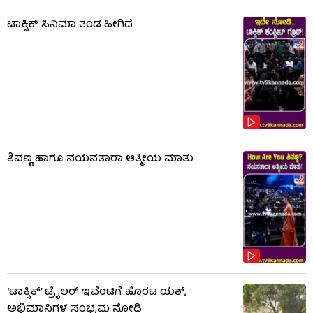
ಟಾಕ್ಸಿಕ್​​​ ಸಿನಿಮಾ ತಂಡ ಹೀಗಿದೆ
ಶಿವಣ್ಣ ಹಾಗೂ ನಯನತಾರಾ ಆತ್ಮೀಯ ಮಾತು
‘ಟಾಕ್ಸಿಕ್’ ಟ್ರೈಲರ್ ಇವೆಂಟಿಗೆ ಹೊರಟ ಯಶ್,
ಅಭಿಮಾನಿಗಳ ಸಂಭ್ರಮ ನೋಡಿ