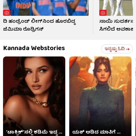
ದಿ ಹಂಡ್ರೆಂಡ್ ಲೀಗ್​ನಿಂದ ಹೊರಬಿದ್ದ
ಸಾಯಿ ಸುದರ್ಶನ್
ಜೆಮಿಮಾ ರೊಡ್ರಿಗಸ್
ಸಿಗಲಿದೆ ಅವಕಾಶ
Kannada Webstories
ಇನ್ನಷ್ಟು ಓದಿ
‘ಟಾಕ್ಸಿಕ್​’ನಲ್ಲಿ ಕಡಿಮೆ ಇದ್ದ ...
ಯಶ್ ಆಡಿದ ಮಾತಿಗೆ ...