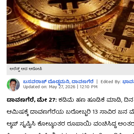
ಅರೆಸ್ಟ್ ಆದ ಆರೋಪಿ
ಬಸವರಾಜ್​ ದೊಡ್ಡಮನಿ, ದಾವಣಗೆರೆ
|
Edited By:
ಭಾವನ
Updated on:
May 27, 2026 | 12:10 PM
ದಾವಣಗೆರೆ, ಮೇ 27:
ಕಡಿಮೆ ಹಣ ಹೂಡಿಕೆ ಮಾಡಿ, ದಿ
ಆಮಿಷಕ್ಕೆ ದಾವಣಗೆರೆಯ ಬರೋಬ್ಬರಿ 13 ಸಾವಿರ ಜನ ಮೋಸಹೋ
ಆ್ಯಪ್ ಸೃಷ್ಟಿಸಿ ಕೋಟ್ಯಂತರ ರೂಪಾಯಿ ವಂಚಿಸಿದ್ದ 