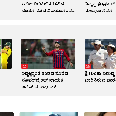
ಅಧಿಕಾರಿಗಳ ಬೆವರಿಳಿಸಿದ
ನಿವೃತ್ತ ಪ್ರೊಫೆಸರ
ನೂತನ ಸಚಿವ ವಿಜಯಾನಂದ
ಸುಲ್ತಾನಾ ನಿಧನ
ಕಾಶಪ್ಪನವರ್
ಇದ್ದಕ್ಕಿದ್ದಂತೆ ತಂಡದ ತೊರೆದ
ಶ್ರೀಲಂಕಾ ವಿರುದ್ಧ 
!
ಸೂಪರ್‌ಜೈಂಟ್ಸ್ ನಾಯಕ
ಬಾರಿಸಿರುವ ಭಾ
ಐಡೆನ್ ಮಾರ್ಕ್ರಾಮ್