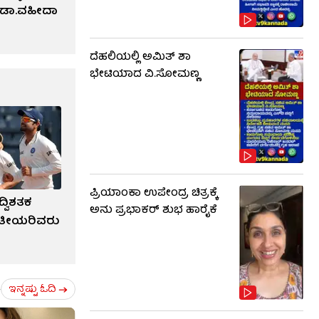
್‌ ಡಾ.ವಹೀದಾ
ದೆಹಲಿಯಲ್ಲಿ ಅಮಿತ್ ಶಾ
ಭೇಟಿಯಾದ ವಿ.ಸೋಮಣ್ಣ
ಪ್ರಿಯಾಂಕಾ ಉಪೇಂದ್ರ ಚಿತ್ರಕ್ಕೆ
ದ್ವಿಶತಕ
ಅನು ಪ್ರಭಾಕರ್ ಶುಭ ಹಾರೈಕೆ
ರತೀಯರಿವರು
ಇನ್ನಷ್ಟು ಓದಿ