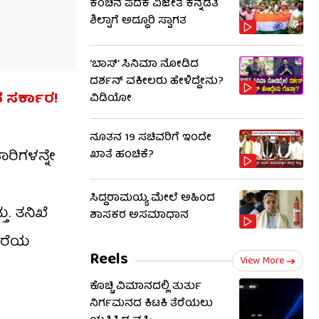
ಕಂಚಿನ ಪದಕ ವಿಜೇತೆ ಕನ್ನಡತಿ
ಶಿಲ್ಪಾಗೆ ಅದ್ಧೂರಿ ಸ್ವಾಗತ
‘ಬಾಸ್’ ಸಿನಿಮಾ ನೋಡಿದ
ದರ್ಶನ್ ವಕೀಲರು ಹೇಳಿದ್ದೇನು?
ದ ಸರ್ಕಾರ!
ವಿಡಿಯೋ
ನೂತನ 19 ಸಚಿವರಿಗೆ ಇಂದೇ
ರಿಗಳನ್ನೇ
ಖಾತೆ ಹಂಚಿಕೆ?
ಸಿದ್ದರಾಮಯ್ಯ ಮೇಲೆ ಅಹಿಂದ
ು. ತನಿಖೆ
ಶಾಸಕರ ಅಸಮಾಧಾನ
ಗೆರೆಯ
Reels
View More
ಕೊಚ್ಚಿ ವಿಮಾನದಲ್ಲಿ ತುರ್ತು
ನಿರ್ಗಮನದ ಕಿಟಕಿ ತೆರೆಯಲು