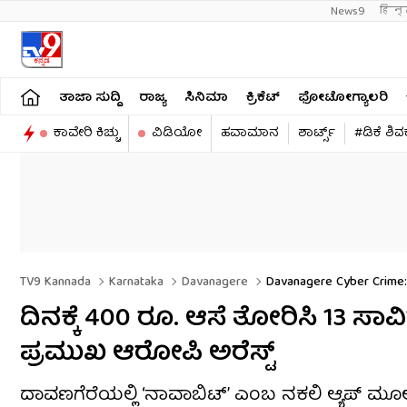
News9
हिन्
ತಾಜಾ ಸುದ್ದಿ
ರಾಜ್ಯ
ಸಿನಿಮಾ
ಕ್ರಿಕೆಟ್​
ಫೋಟೋಗ್ಯಾಲರಿ
ಕಾವೇರಿ ಕಿಚ್ಚು
ವಿಡಿಯೋ
ಹವಾಮಾನ
ಶಾರ್ಟ್ಸ್​
#ಡಿಕೆ ಶಿ
TV9 Kannada
Karnataka
Davanagere
Davanagere Cyber Crime:
ದಿನಕ್ಕೆ 400 ರೂ. ಆಸೆ ತೋರಿಸಿ 13 ಸಾವಿ
ಪ್ರಮುಖ ಆರೋಪಿ ಅರೆಸ್ಟ್
ದಾವಣಗೆರೆಯಲ್ಲಿ ‘ನಾವಾಬಿಟ್‌’ ಎಂಬ ನಕಲಿ ಆ್ಯಪ್ ಮೂಲಕ