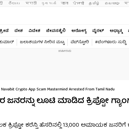
दी 
తెలుగు 
मराठी
ગુજરાતી
বাংলা
ਪੰਜਾਬੀ
தமிழ்
മലയാളം
मन
ಕ್ರೀಡೆ
ದೇಶ
ವಿದೇಶ
ಜೀವನಶೈಲಿ
ಆರೋಗ್ಯ
ವೈರಲ್​
ಅಧ್ಯಾತ್ಮ
ವಕುಮಾರ್​
ಜಲಾಶಯಗಳ ನೀರಿನ ಮಟ್ಟ
ವೆಬ್​ಸ್ಟೋರಿ
#ಬೆಂಗಳೂರು ಸುದ್ದಿ
 Navabit Crypto App Scam Mastermind Arrested From Tamil Nadu
ರ ಜನರನ್ನು ಲೂಟಿ ಮಾಡಿದ ಕ್ರಿಪ್ಟೋ ಗ್ಯಾಂ
 ಕ್ರಿಪ್ಟೋ ಕರೆನ್ಸಿ ಹೆಸರಿನಲ್ಲಿ 13,000 ಅಮಾಯಕ ಜನರಿಗ