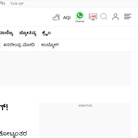
ी9
TV9-UP
AQI
ವಾಣಿಜ್ಯ
ಜ್ಯೋತಿಷ್ಯ
ಕ್ರೈಂ
#ನರೇಂದ್ರ ಮೋದಿ
ಉದ್ಯೋಗ
ಗ್!
ೆ ಕೋಟ್ಯಂತರ