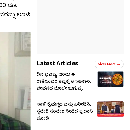
00 ರೂ.
ನರನ್ನು ಲೂಟಿ
Latest Articles
View More
ದಿನ ಭವಿಷ್ಯ: ಇಂದು ಈ
ರಾಶಿಯವರ ಕಷ್ಟಕ್ಕೆ ಅಸಹಕಾರ,
ಜೀವನದ ಮೇಲೇ ಜುಗುಪ್ಸೆ..
ನಾಳೆ ಕೈಮಗ್ಗದ ವಸ್ತು ಖರೀದಿಸಿ;
ಸ್ವದೇಶಿ ಸಂದೇಶ ನೀಡಿದ ಪ್ರಧಾನಿ
ಮೋದಿ