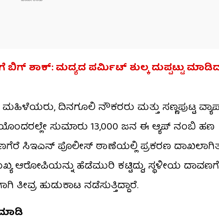
ಿಗೆ ಬಿಗ್ ಶಾಕ್: ಮದ್ಯದ ಪರ್ಮಿಟ್ ಶುಲ್ಕ ದುಪ್ಪಟ್ಟು ಮಾಡಿ
ಯರು, ದಿನಗೂಲಿ ನೌಕರರು ಮತ್ತು ಸಣ್ಣಪುಟ್ಟ ವ್ಯಾಪಾ
ಲ್ಲೆಯೊಂದರಲ್ಲೇ ಸುಮಾರು 13,000 ಜನ ಈ ಆ್ಯಪ್ ನಂಬಿ ಹಣ
ಣಗೆರೆ ಸಿಇಎನ್ ಪೊಲೀಸ್ ಠಾಣೆಯಲ್ಲಿ ಪ್ರಕರಣ ದಾಖಲಾಗಿತ್ತ
್ಯ ಆರೋಪಿಯನ್ನು ಹೆಡೆಮುರಿ ಕಟ್ಟಿದ್ದು, ಸ್ಥಳೀಯ ದಾವಣ
ವ್ರ ಹುಡುಕಾಟ ನಡೆಸುತ್ತಿದ್ದಾರೆ.
ಮಾಡಿ