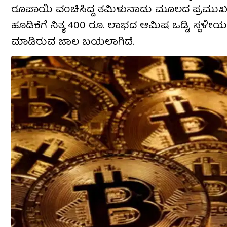
ರೂಪಾಯಿ ವಂಚಿಸಿದ್ದ ತಮಿಳುನಾಡು ಮೂಲದ ಪ್ರಮುಖ ಆ
ಹೂಡಿಕೆಗೆ ನಿತ್ಯ 400 ರೂ. ಲಾಭದ ಆಮಿಷ ಒಡ್ಡಿ, ಸ್
ಮಾಡಿರುವ ಜಾಲ ಬಯಲಾಗಿದೆ.