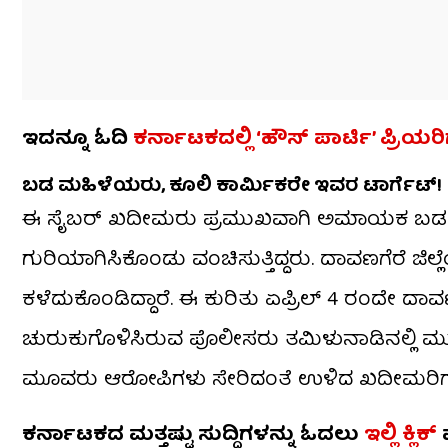
ಇದನ್ನೂ ಓದಿ
ಕರ್ನಾಟಕದಲ್ಲಿ ‘ಹೌಸ್ ಪಾರ್ಟಿ’ ಪ್ರಿಯರ
ಬಡ ಮಹಿಳೆಯರು, ಕೂಲಿ ಕಾರ್ಮಿಕರೇ ಇವರ ಟಾರ್ಗೆಟ್!
ಈ ಸೈಬರ್ ಖದೀಮರು ಪ್ರಮುಖವಾಗಿ ಅಮಾಯಕ ಬಡ ಮಹಿಳೆ
ಗುರಿಯಾಗಿಸಿಕೊಂಡು ವಂಚಿಸುತ್ತಿದ್ದರು. ದಾವಣಗೆರೆ ಜಿ
ಕಳೆದುಕೊಂಡಿದ್ದಾರೆ. ಈ ಕುರಿತು ಏಪ್ರಿಲ್ 4 ರಂದೇ ದಾವ
ಚುರುಕುಗೊಳಿಸಿರುವ ಪೊಲೀಸರು ತಮಿಳುನಾಡಿನಲ್ಲಿ ಮುಖ
ಮೂವರು ಆರೋಪಿಗಳು ಸೇರಿದಂತೆ ಉಳಿದ ಖದೀಮರಿಗಾಗಿ ತೀ
ಕರ್ನಾಟಕದ ಮತ್ತಷ್ಟು ಸುದ್ದಿಗಳನ್ನು ಓದಲು
ಇಲ್ಲಿ ಕ್ಲಿಕ್