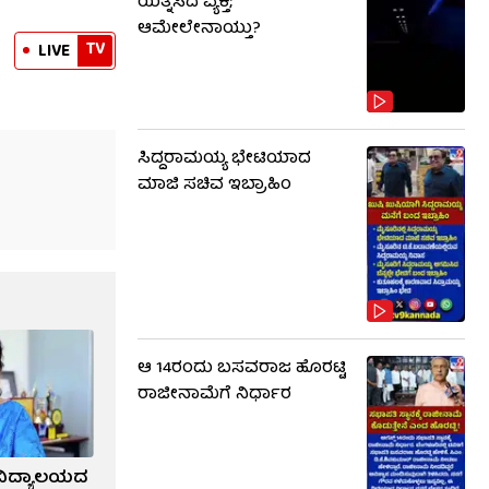
ಯತ್ನಿಸಿದ ವ್ಯಕ್ತಿ;
ಆಮೇಲೇನಾಯ್ತು?
TV
LIVE
ಸಿದ್ದರಾಮಯ್ಯ ಭೇಟಿಯಾದ
ಮಾಜಿ ಸಚಿವ ಇಬ್ರಾಹಿಂ
ಆ 14ರಂದು ಬಸವರಾಜ ಹೊರಟ್ಟಿ
ರಾಜೀನಾಮೆಗೆ ನಿರ್ಧಾರ
ವಿದ್ಯಾಲಯದ