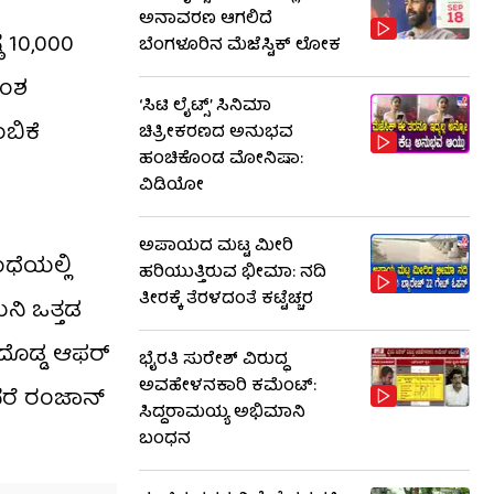
ಅನಾವರಣ ಆಗಲಿದೆ
ಠ 10,000
ಬೆಂಗಳೂರಿನ ಮೆಜೆಸ್ಟಿಕ್ ಲೋಕ
ಾಂಶ
‘ಸಿಟಿ ಲೈಟ್ಸ್’ ಸಿನಿಮಾ
ಬಿಕೆ
ಚಿತ್ರೀಕರಣದ ಅನುಭವ
ಹಂಚಿಕೊಂಡ ಮೋನಿಷಾ:
ವಿಡಿಯೋ
ಅಪಾಯದ ಮಟ್ಟ ಮೀರಿ
ೆಯಲ್ಲಿ
ಹರಿಯುತ್ತಿರುವ ಭೀಮಾ: ನದಿ
ತೀರಕ್ಕೆ ತೆರಳದಂತೆ ಕಟ್ಟೆಚ್ಚರ
ನಿ ಒತ್ತಡ
 ದೊಡ್ಡ ಆಫರ್
ಭೈರತಿ ಸುರೇಶ್ ವಿರುದ್ಧ
ಅವಹೇಳನಕಾರಿ ಕಮೆಂಟ್:
ದರೆ ರಂಜಾನ್
ಸಿದ್ದರಾಮಯ್ಯ ಅಭಿಮಾನಿ
ಬಂಧನ