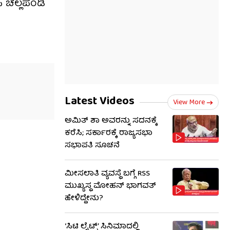
ಚೆಲ್ಲಪಂಡಿ
Latest Videos
View More
ಅಮಿತ್ ಶಾ ಅವರನ್ನು ಸದನಕ್ಕೆ
ಕರೆಸಿ; ಸರ್ಕಾರಕ್ಕೆ ರಾಜ್ಯಸಭಾ
ಸಭಾಪತಿ ಸೂಚನೆ
ಮೀಸಲಾತಿ ವ್ಯವಸ್ಥೆ ಬಗ್ಗೆ RSS​
ಮುಖ್ಯಸ್ಥ ಮೋಹನ್ ಭಾಗವತ್
ಹೇಳಿದ್ದೇನು?
‘ಸಿಟಿ ಲೈಟ್ಸ್’ ಸಿನಿಮಾದಲ್ಲಿ