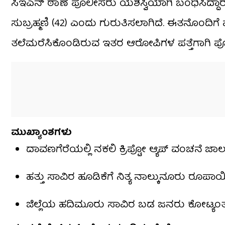
ಸಿಇಎನ್ ಠಾಣೆ ಪೊಲೀಸರು ಯಶಸ್ವಿಯಾಗಿ ಬಂಧಿಸಿದ್ದಾರ
ಸುಬ್ರಹ್ಮಣಿ (42) ಎಂದು ಗುರುತಿಸಲಾಗಿದೆ. ಈತನೊಂದಿಗ
ತಲೆಮರೆಸಿಕೊಂಡಿರುವ ಇತರ ಆರೋಪಿಗಳ ಪತ್ತೆಗಾಗಿ ಪೊ
ಮುಖ್ಯಾಂಶಗಳು
ದಾವಣಗೆರೆಯಲ್ಲಿ ನಕಲಿ ಕ್ರಿಪ್ಟೋ ಆ್ಯಪ್ ವಂಚನೆ 
ಹತ್ತು ಸಾವಿರ ಹೂಡಿಕೆಗೆ ನಿತ್ಯ ನಾಲ್ಕುನೂರು ರೂಪಾ
ಜಿಲ್ಲೆಯ ಹದಿಮೂರು ಸಾವಿರ ಬಡ ಜನರು ಕೋಟ್ಯಂತ