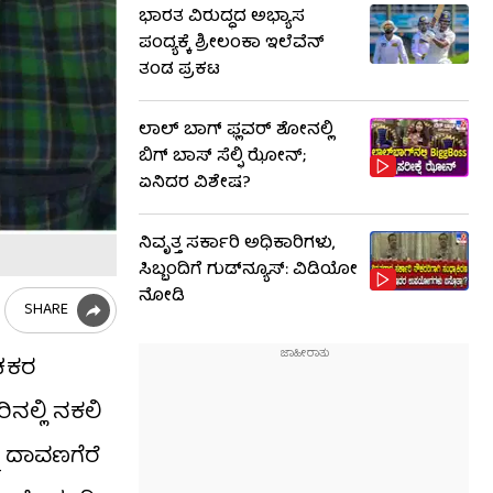
ಭಾರತ ವಿರುದ್ಧದ ಅಭ್ಯಾಸ
ಪಂದ್ಯಕ್ಕೆ ಶ್ರೀಲಂಕಾ ಇಲೆವೆನ್
ತಂಡ ಪ್ರಕಟ
ಲಾಲ್ ಬಾಗ್ ಫ್ಲವರ್ ಶೋನಲ್ಲಿ
ಬಿಗ್ ಬಾಸ್ ಸೆಲ್ಫಿ ಝೋನ್;
ಏನಿದರ ವಿಶೇಷ?
ನಿವೃತ್ತ ಸರ್ಕಾರಿ ಅಧಿಕಾರಿಗಳು,
ಸಿಬ್ಬಂದಿಗೆ ಗುಡ್​ನ್ಯೂಸ್: ವಿಡಿಯೋ
ನೋಡಿ
SHARE
ಂಚಕರ
ಿನಲ್ಲಿ ನಕಲಿ
 ದಾವಣಗೆರೆ