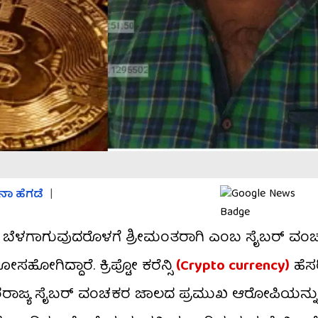
ಾ ಹೆಗಡೆ
|
ನ ಬೆಳಗಾಗುವುದರೊಳಗೆ ಶ್ರೀಮಂತರಾಗಿ ಎಂಬ ಸೈಬರ್ ವ
ಗಿದ್ದಾರೆ. ಕ್ರಿಪ್ಟೋ ಕರೆನ್ಸಿ
(Crypto currency)
ಹೆಸರ
ಅಂತರರಾಜ್ಯ ಸೈಬರ್ ವಂಚಕರ ಜಾಲದ ಪ್ರಮುಖ ಆರೋಪಿಯನ್ನು