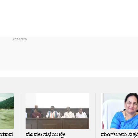
; ಯಾವ
ಮೊದಲ ಸಭೆಯಲ್ಲೇ
ಮಂಗಳೂರು ವಿಶ್ವ