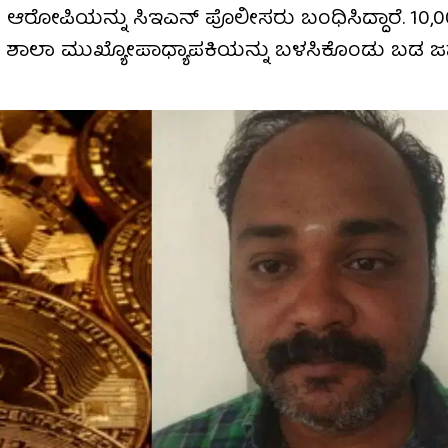
ರೋಪಿಯನ್ನು ಸಿಇಎನ್ ಪೊಲೀಸರು ಬಂಧಿಸಿದ್ದಾರೆ. 10,0
ಥಳೀಯ ಶಾಲಾ ಮುಖ್ಯೋಪಾಧ್ಯಾಪಕಿಯನ್ನು ಬಳಸಿಕೊಂಡು ಬಡ ಜ