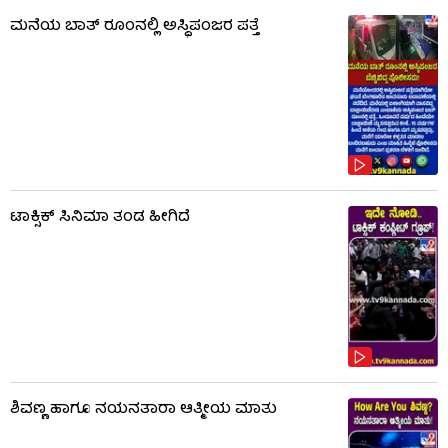
ಮನೆಯ ಬಾತ್ ರೂಂನಲ್ಲಿ ಅಸ್ಥಿಪಂಜರ ಪತ್ತೆ
ಟಾಕ್ಸಿಕ್​​​ ಸಿನಿಮಾ ತಂಡ ಹೀಗಿದೆ
ಶಿವಣ್ಣ ಹಾಗೂ ನಯನತಾರಾ ಆತ್ಮೀಯ ಮಾತು