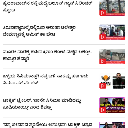
ಹೈದರಾಬಾದ್​ನ ರಸ್ತೆ ಮಧ್ಯೆ ಬಲೂನ್ ಗ್ಯಾಸ್ ಸಿಲಿಂಡರ್
ಸ್ಫೋಟ
ತಿರುವಣ್ಣಾಮಲೈನಲ್ಲಿರುವ ಅರುಣಾಚಲೇಶ್ವರ
ದೇವಸ್ಥಾನಕ್ಕೆ ಅಮಿತ್ ಶಾ ಭೇಟಿ
ಮೂರೇ ವಾರಕ್ಕೆ ಕುಸಿದ 4,700 ಕೋಟಿ ವೆಚ್ಚದ ಲಕ್ನೋ-
ಕಾನ್ಪುರ ಹೆದ್ದಾರಿ
ಒಳ್ಳೆಯ ಸಿನಿಮಾಕ್ಕಾಗಿ ನನ್ನ ಬಳಿ ಸಾಕಷ್ಟು ಹಣ ಇದೆ:
ನಿರ್ಮಾಪಕ ವೆಂಕಟ್
ಟಾಕ್ಸಿಕ್ ಟ್ರೇಲರ್​: ‘ನಾನೇ ಸಿನಿಮಾ ಮಾಡಿದಷ್ಟು
ಖುಷಿಯಾಯ್ತು’ ಎಂದ ಶಿವಣ್ಣ
‘ನನ್ನ ಜೀವನದ ಸ್ಮರಣೀಯ ಅನುಭವ’: ಟಾಕ್ಸಿಕ್ ಚಿತ್ರದ