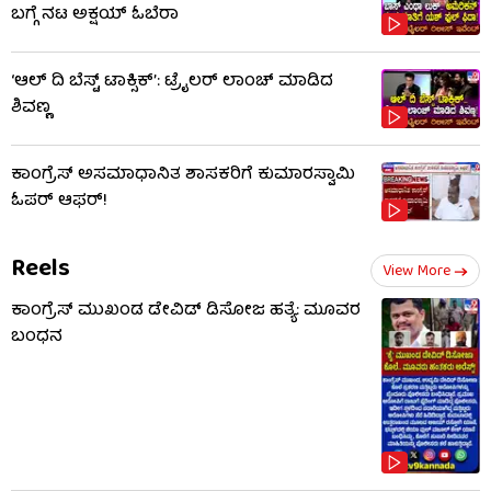
ಬಗ್ಗೆ ನಟ ಅಕ್ಷಯ್ ಓಬೆರಾ
‘ಆಲ್​ ದಿ ಬೆಸ್ಟ್​ ಟಾಕ್ಸಿಕ್’: ಟ್ರೈಲರ್​ ಲಾಂಚ್ ಮಾಡಿದ
ಶಿವಣ್ಣ
ಕಾಂಗ್ರೆಸ್ ಅಸಮಾಧಾನಿತ ಶಾಸಕರಿಗೆ ಕುಮಾರಸ್ವಾಮಿ
ಓಪರ್ ಆಫರ್!
Reels
View More
ಕಾಂಗ್ರೆಸ್ ಮುಖಂಡ ಡೇವಿಡ್ ಡಿಸೋಜ ಹತ್ಯೆ: ಮೂವರ
ಬಂಧನ