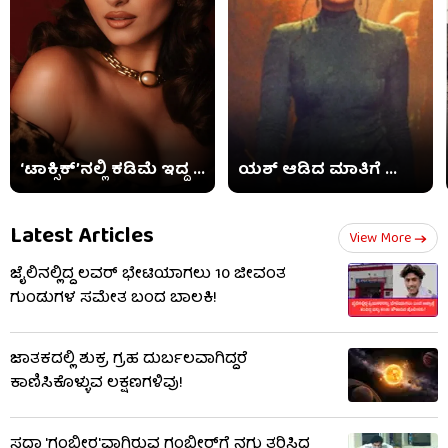
‘ಟಾಕ್ಸಿಕ್​’ನಲ್ಲಿ ಕಡಿಮೆ ಇದ್ದ ...
ಯಶ್ ಆಡಿದ ಮಾತಿಗೆ ...
Latest Articles
View More
ಜೈಲಿನಲ್ಲಿದ್ದ ಲವರ್​​ ಭೇಟಿಯಾಗಲು 10 ಜೀವಂತ
ಗುಂಡುಗಳ ಸಮೇತ ಬಂದ ಬಾಲಕಿ!
ಜಾತಕದಲ್ಲಿ ಶುಕ್ರ ಗ್ರಹ ದುರ್ಬಲವಾಗಿದ್ದರೆ
ಕಾಣಿಸಿಕೊಳ್ಳುವ ಲಕ್ಷಣಗಳಿವು!
ಸದಾ 'ಗಂಭೀರ'ವಾಗಿರುವ ಗಂಭೀರ್‌ಗೆ ನಗು ತರಿಸಿದ