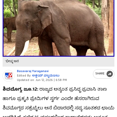
‘ಭೀಷ್ಮ’ ಆನೆ
Basavaraj Yaraganavi
SHARE
Edited By:
ಅಕ್ಷಯ್​ ಪಲ್ಲಮಜಲು​​
Updated on:
Jun 12, 2026 | 6:58 PM
ಶಿವಮೊಗ್ಗ, ಜೂ.12:
ರಾಜ್ಯದ ಅತ್ಯಂತ ಪ್ರಸಿದ್ಧ ಪ್ರವಾಸಿ ತಾಣ
ಹಾಗೂ ಪ್ರಕೃತಿ ಪ್ರೇಮಿಗಳ ಸ್ವರ್ಗ ಎಂದೇ ಹೆಸರಾಗಿರುವ
ಶಿವಮೊಗ್ಗದ ಸಕ್ರೆಬೈಲು ಆನೆ ಬಿಡಾರದಲ್ಲಿ ಸದ್ಯ ಸೂತಕದ ಛಾಯೆ