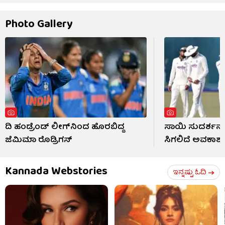
Photo Gallery
ದಿ ಹಂಡ್ರೆಂಡ್ ಲೀಗ್​ನಿಂದ ಹೊರಬಿದ್ದ
ಸಾಯಿ ಸುದರ್ಶನ್
ಜೆಮಿಮಾ ರೊಡ್ರಿಗಸ್
ಸಿಗಲಿದೆ ಅವಕಾಶ
Kannada Webstories
ಇನ್ನಷ್ಟು ಓದಿ