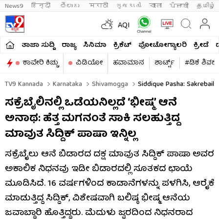
News9
हिन्दी 
తెలుగు 
मराठी
ગુજરાતી
বাংলা
ਪੰਜਾਬੀ
தமிழ்
AQI
ತಾಜಾ ಸುದ್ದಿ
ರಾಜ್ಯ
ಸಿನಿಮಾ
ಕ್ರಿಕೆಟ್​
ಫೋಟೋಗ್ಯಾಲರಿ
ಕ್ರೀಡೆ
ಕಾವೇರಿ ಕಿಚ್ಚು
ವಿಡಿಯೋ
ಹವಾಮಾನ
ಶಾರ್ಟ್ಸ್​
#ಡಿಕೆ ಶಿವಕ
TV9 Kannada
Karnataka
Shivamogga
Siddique Pasha: Sakrebail
ಸಕ್ರೆಬೈಲಿನಲ್ಲಿ ಒಡೆಯನಿಲ್ಲದೆ ‘ಭೀಷ್ಮ’ ಆನೆ
ಅನಾಥ: ಹೆತ್ತ ಮಗನಂತೆ ಸಾಕಿ ಸಲಹುತ್ತಿದ್ದ
ಮಾವುತ ಸಿದ್ದಿಕ್ ಪಾಷಾ ಇನ್ನಿಲ್ಲ
ಸಕ್ರೆಬೈಲು ಆನೆ ಬಿಡಾರದ ದಕ್ಷ ಮಾವುತ ಸಿದ್ದಿಕ್ ಪಾಷಾ ಅವರ
ಅಕಾಲಿಕ ನಿಧನವು ಇಡೀ ಬಿಡಾರದಲ್ಲಿ ಸೂತಕದ ಛಾಯೆ
ಮೂಡಿಸಿದೆ. 16 ವರ್ಷಗಳಿಂದ ಕಾಡಾನೆಗಳನ್ನು ಪಳಗಿಸಿ, ಆರೈಕೆ
ಮಾಡುತ್ತಿದ್ದ ಸಿದ್ದಿಕ್, ವಿಶೇಷವಾಗಿ ಬಲಿಷ್ಠ ಭೀಷ್ಮ ಆನೆಯ
ಜವಾಬ್ದಾರಿ ಹೊತ್ತಿದ್ದರು. ಮೆದುಳು ಜ್ವರದಿಂದ ನಿಧನರಾದ