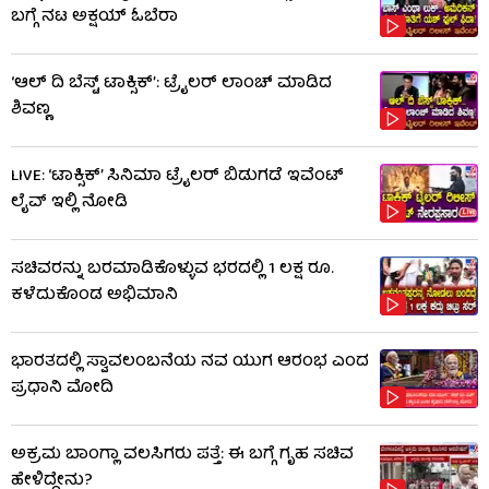
ಬಗ್ಗೆ ನಟ ಅಕ್ಷಯ್ ಓಬೆರಾ
‘ಆಲ್​ ದಿ ಬೆಸ್ಟ್​ ಟಾಕ್ಸಿಕ್’: ಟ್ರೈಲರ್​ ಲಾಂಚ್ ಮಾಡಿದ
ಶಿವಣ್ಣ
LIVE: ‘ಟಾಕ್ಸಿಕ್’ ಸಿನಿಮಾ ಟ್ರೈಲರ್ ಬಿಡುಗಡೆ ಇವೆಂಟ್
ಲೈವ್ ಇಲ್ಲಿ ನೋಡಿ
ಸಚಿವರನ್ನು ಬರಮಾಡಿಕೊಳ್ಳುವ ಭರದಲ್ಲಿ 1 ಲಕ್ಷ ರೂ.
ಕಳೆದುಕೊಂಡ ಅಭಿಮಾನಿ
ಭಾರತದಲ್ಲಿ ಸ್ವಾವಲಂಬನೆಯ ನವ ಯುಗ ಆರಂಭ ಎಂದ
ಪ್ರಧಾನಿ ಮೋದಿ
ಅಕ್ರಮ ಬಾಂಗ್ಲಾ ವಲಸಿಗರು ಪತ್ತೆ: ಈ ಬಗ್ಗೆ ಗೃಹ ಸಚಿವ
ಹೇಳಿದ್ದೇನು?