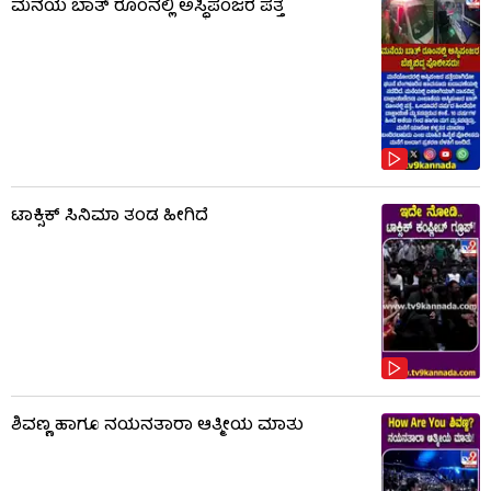
ಮನೆಯ ಬಾತ್ ರೂಂನಲ್ಲಿ ಅಸ್ಥಿಪಂಜರ ಪತ್ತೆ
ಟಾಕ್ಸಿಕ್​​​ ಸಿನಿಮಾ ತಂಡ ಹೀಗಿದೆ
ಶಿವಣ್ಣ ಹಾಗೂ ನಯನತಾರಾ ಆತ್ಮೀಯ ಮಾತು