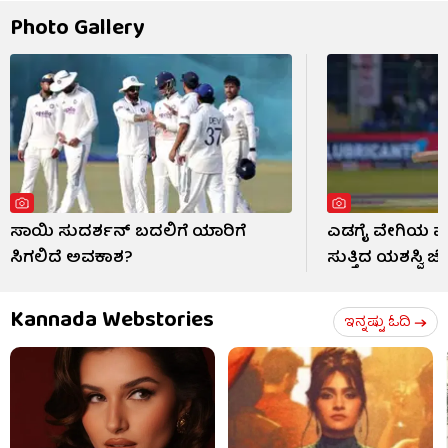
Photo Gallery
ಸಾಯಿ ಸುದರ್ಶನ್ ಬದಲಿಗೆ ಯಾರಿಗೆ
ಎಡಗೈ ವೇಗಿಯ ಮುಂ
ಸಿಗಲಿದೆ ಅವಕಾಶ?
ಸುತ್ತಿದ ಯಶಸ್ವಿ ಜೈ
Kannada Webstories
ಇನ್ನಷ್ಟು ಓದಿ