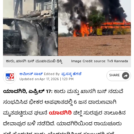
ಕಾರು, ಖಾಸಗಿ ಬಸ್​​ ಮುಖಾಮುಖಿ ಢಿಕ್ಕಿ
Image Credit source: Tv9 Kannada
ಅಮೀನ್​ ಸಾಬ್​
Edited By:
ಪ್ರಸನ್ನ ಹೆಗಡೆ
SHARE
Updated on:
Apr 17, 2026 | 1:23 PM
ಯಾದಗಿರಿ, ಏಪ್ರಿಲ್​​ 17:
ಕಾರು ಮತ್ತು ಖಾಸಗಿ ಬಸ್​​ ನಡುವೆ
ಸಂಭವಿಸಿದ ಭೀಕರ ಅಪಘಾತದಲ್ಲಿ 6 ಜನ ದಾರುಣವಾಗಿ
ಮೃತಪಟ್ಟಿರುವ ಘಟನೆ
ಯಾದಗಿರಿ
ಜಿಲ್ಲೆ ಸುರಪುರ ತಾಲೂಕಿನ
ದೇವಾಪುರ ಬಳಿ ನಡೆದಿದೆ. ಯಾದಗಿರಿಯಿಂದ ರಾಯಚೂರು