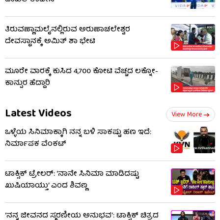
ದಾಖಲೆ ಉಡೀಸ್
ತಿರುವಣ್ಣಾಮಲೈನಲ್ಲಿರುವ ಅರುಣಾಚಲೇಶ್ವರ
ದೇವಸ್ಥಾನಕ್ಕೆ ಅಮಿತ್ ಶಾ ಭೇಟಿ
ಮೂರೇ ವಾರಕ್ಕೆ ಕುಸಿದ 4,700 ಕೋಟಿ ವೆಚ್ಚದ ಲಕ್ನೋ-
ಕಾನ್ಪುರ ಹೆದ್ದಾರಿ
Latest Videos
View More
ಒಳ್ಳೆಯ ಸಿನಿಮಾಕ್ಕಾಗಿ ನನ್ನ ಬಳಿ ಸಾಕಷ್ಟು ಹಣ ಇದೆ:
ನಿರ್ಮಾಪಕ ವೆಂಕಟ್
ಟಾಕ್ಸಿಕ್ ಟ್ರೇಲರ್​: ‘ನಾನೇ ಸಿನಿಮಾ ಮಾಡಿದಷ್ಟು
ಖುಷಿಯಾಯ್ತು’ ಎಂದ ಶಿವಣ್ಣ
‘ನನ್ನ ಜೀವನದ ಸ್ಮರಣೀಯ ಅನುಭವ’: ಟಾಕ್ಸಿಕ್ ಚಿತ್ರದ