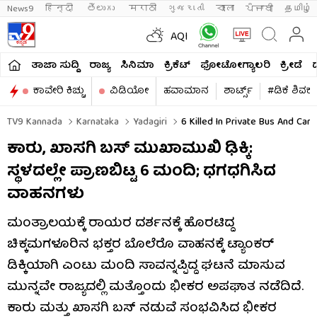
News9
हिन्दी 
తెలుగు 
मराठी
ગુજરાતી
বাংলা
ਪੰਜਾਬੀ
தமிழ்
AQI
ತಾಜಾ ಸುದ್ದಿ
ರಾಜ್ಯ
ಸಿನಿಮಾ
ಕ್ರಿಕೆಟ್​
ಫೋಟೋಗ್ಯಾಲರಿ
ಕ್ರೀಡೆ
ಕಾವೇರಿ ಕಿಚ್ಚು
ವಿಡಿಯೋ
ಹವಾಮಾನ
ಶಾರ್ಟ್ಸ್​
#ಡಿಕೆ ಶಿವಕ
TV9 Kannada
Karnataka
Yadagiri
6 Killed In Private Bus And Car 
ಕಾರು, ಖಾಸಗಿ ಬಸ್​​ ಮುಖಾಮುಖಿ ಢಿಕ್ಕಿ:
ಸ್ಥಳದಲ್ಲೇ ಪ್ರಾಣಬಿಟ್ಟ 6 ಮಂದಿ; ಧಗಧಗಿಸಿದ
ವಾಹನಗಳು
ಮಂತ್ರಾಲಯಕ್ಕೆ ರಾಯರ ದರ್ಶನಕ್ಕೆ ಹೊರಟಿದ್ದ
ಚಿಕ್ಕಮಗಳೂರಿನ ಭಕ್ತರ ಬೊಲೆರೊ ವಾಹನಕ್ಕೆ ಟ್ಯಾಂಕರ್
ಡಿಕ್ಕಿಯಾಗಿ ಎಂಟು ಮಂದಿ ಸಾವನ್ನಪ್ಪಿದ್ದ ಘಟನೆ ಮಾಸುವ
ಮುನ್ನವೇ ರಾಜ್ಯದಲ್ಲಿ ಮತ್ತೊಂದು ಭೀಕರ ಅಪಘಾತ ನಡೆದಿದೆ.
ಕಾರು ಮತ್ತು ಖಾಸಗಿ ಬಸ್​​ ನಡುವೆ ಸಂಭವಿಸಿದ ಭೀಕರ