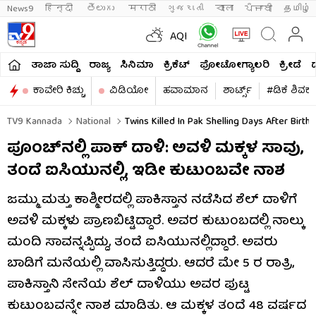
News9
हिन्दी 
తెలుగు 
मराठी
ગુજરાતી
বাংলা
ਪੰਜਾਬੀ
தமிழ்
AQI
ತಾಜಾ ಸುದ್ದಿ
ರಾಜ್ಯ
ಸಿನಿಮಾ
ಕ್ರಿಕೆಟ್​
ಫೋಟೋಗ್ಯಾಲರಿ
ಕ್ರೀಡೆ
ಕಾವೇರಿ ಕಿಚ್ಚು
ವಿಡಿಯೋ
ಹವಾಮಾನ
ಶಾರ್ಟ್ಸ್​
#ಡಿಕೆ ಶಿವಕ
TV9 Kannada
National
Twins Killed In Pak Shelling Days After Birthd
ಪೂಂಚ್​ನಲ್ಲಿ ಪಾಕ್​ ದಾಳಿ: ಅವಳಿ ಮಕ್ಕಳ ಸಾವು,
ತಂದೆ ಐಸಿಯುನಲ್ಲಿ, ಇಡೀ ಕುಟುಂಬವೇ ನಾಶ
ಜಮ್ಮು ಮತ್ತು ಕಾಶ್ಮೀರದಲ್ಲಿ ಪಾಕಿಸ್ತಾನ ನಡೆಸಿದ ಶೆಲ್ ದಾಳಿಗೆ
ಅವಳಿ ಮಕ್ಕಳು ಪ್ರಾಣಬಿಟ್ಟಿದ್ದಾರೆ. ಅವರ ಕುಟುಂಬದಲ್ಲಿ ನಾಲ್ಕು
ಮಂದಿ ಸಾವನ್ನಪ್ಪಿದ್ದು, ತಂದೆ ಐಸಿಯುನಲ್ಲಿದ್ದಾರೆ. ಅವರು
ಬಾಡಿಗೆ ಮನೆಯಲ್ಲಿ ವಾಸಿಸುತ್ತಿದ್ದರು. ಆದರೆ ಮೇ 5 ರ ರಾತ್ರಿ,
ಪಾಕಿಸ್ತಾನಿ ಸೇನೆಯ ಶೆಲ್ ದಾಳಿಯು ಅವರ ಪುಟ್ಟ
ಕುಟುಂಬವನ್ನೇ ನಾಶ ಮಾಡಿತು. ಆ ಮಕ್ಕಳ ತಂದೆ 48 ವರ್ಷದ