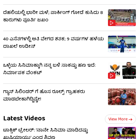
ದೆಹಲಿಯಲ್ಲಿ ಭಾರೀ ಮಳೆ; ಪಾರ್ಕಿಂಗ್ ಗೋಡೆ ಕುಸಿದು 8
ಕಾರುಗಳು ಪೂರ್ತಿ ಜಖಂ
40 ಎಸೆತಗಳಲ್ಲಿ ಅತಿ ವೇಗದ ಶತಕ; 9 ವರ್ಷಗಳ ಹಳೆಯ
ದಾಖಲೆ ಉಡೀಸ್
ಒಳ್ಳೆಯ ಸಿನಿಮಾಕ್ಕಾಗಿ ನನ್ನ ಬಳಿ ಸಾಕಷ್ಟು ಹಣ ಇದೆ:
ನಿರ್ಮಾಪಕ ವೆಂಕಟ್
ಗ್ಯಾಸ್ ಸಿಲಿಂಡರ್ ಗೆ ಹೊಸ ರೂಲ್ಸ್‌: ಗ್ರಾಹಕರು
ಮಾಡಬೇಕಾಗಿದ್ದಿಷ್ಟೇ!
Latest Videos
View More
ಟಾಕ್ಸಿಕ್ ಟ್ರೇಲರ್​: ‘ನಾನೇ ಸಿನಿಮಾ ಮಾಡಿದಷ್ಟು
ಖುಷಿಯಾಯ್ತು’ ಎಂದ ಶಿವಣ್ಣ