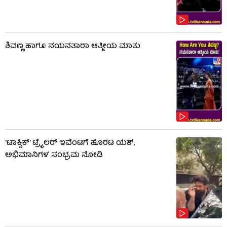
ಶಿವಣ್ಣ ಹಾಗೂ ನಯನತಾರಾ ಆತ್ಮೀಯ ಮಾತು
‘ಟಾಕ್ಸಿಕ್’ ಟ್ರೈಲರ್ ಇವೆಂಟಿಗೆ ಹೊರಟ ಯಶ್,
ಅಭಿಮಾನಿಗಳ ಸಂಭ್ರಮ ನೋಡಿ