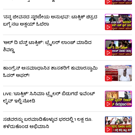
‘ನನ್ನ ಜೀವನದ ಸ್ಮರಣೀಯ ಅನುಭವ’: ಟಾಕ್ಸಿಕ್ ಚಿತ್ರದ
ಬಗ್ಗೆ ನಟ ಅಕ್ಷಯ್ ಓಬೆರಾ
‘ಆಲ್​ ದಿ ಬೆಸ್ಟ್​ ಟಾಕ್ಸಿಕ್’: ಟ್ರೈಲರ್​ ಲಾಂಚ್ ಮಾಡಿದ
ಶಿವಣ್ಣ
ಕಾಂಗ್ರೆಸ್ ಅಸಮಾಧಾನಿತ ಶಾಸಕರಿಗೆ ಕುಮಾರಸ್ವಾಮಿ
ಓಪರ್ ಆಫರ್!
LIVE: ‘ಟಾಕ್ಸಿಕ್’ ಸಿನಿಮಾ ಟ್ರೈಲರ್ ಬಿಡುಗಡೆ ಇವೆಂಟ್
ಲೈವ್ ಇಲ್ಲಿ ನೋಡಿ
ಸಚಿವರನ್ನು ಬರಮಾಡಿಕೊಳ್ಳುವ ಭರದಲ್ಲಿ 1 ಲಕ್ಷ ರೂ.
ಕಳೆದುಕೊಂಡ ಅಭಿಮಾನಿ