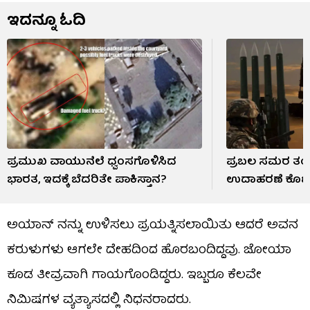
ಇದನ್ನೂ ಓದಿ
ಪ್ರಮುಖ ವಾಯುನೆಲೆ ಧ್ವಂಸಗೊಳಿಸಿದ
ಪ್ರಬಲ ಸಮರ ತಂತ
ಭಾರತ, ಇದಕ್ಕೆ ಬೆದರಿತೇ ಪಾಕಿಸ್ತಾನ?
ಉದಾಹರಣೆ ಕೊಟ್ಟ ಜಾ
ಅಯಾನ್ ನನ್ನು ಉಳಿಸಲು ಪ್ರಯತ್ನಿಸಲಾಯಿತು ಆದರೆ ಅವನ
ಕರುಳುಗಳು ಆಗಲೇ ದೇಹದಿಂದ ಹೊರಬಂದಿದ್ದವು. ಜೋಯಾ
ಕೂಡ ತೀವ್ರವಾಗಿ ಗಾಯಗೊಂಡಿದ್ದರು. ಇಬ್ಬರೂ ಕೆಲವೇ
ನಿಮಿಷಗಳ ವ್ಯತ್ಯಾಸದಲ್ಲಿ ನಿಧನರಾದರು.