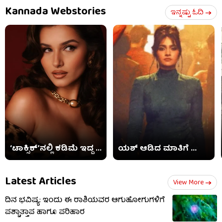
Kannada Webstories
ಇನ್ನಷ್ಟು ಓದಿ
‘ಟಾಕ್ಸಿಕ್​’ನಲ್ಲಿ ಕಡಿಮೆ ಇದ್ದ ...
ಯಶ್ ಆಡಿದ ಮಾತಿಗೆ ...
Latest Articles
View More
ದಿನ ಭವಿಷ್ಯ: ಇಂದು ಈ ರಾಶಿಯವರ ಆಗುಹೋಗುಗಳಿಗೆ
ಪಶ್ಚಾತ್ತಾಪ ಹಾಗೂ ಪರಿಹಾರ