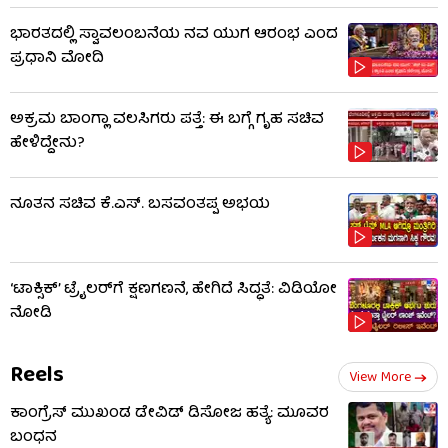
ಭಾರತದಲ್ಲಿ ಸ್ವಾವಲಂಬನೆಯ ನವ ಯುಗ ಆರಂಭ ಎಂದ
ಪ್ರಧಾನಿ ಮೋದಿ
ಅಕ್ರಮ ಬಾಂಗ್ಲಾ ವಲಸಿಗರು ಪತ್ತೆ: ಈ ಬಗ್ಗೆ ಗೃಹ ಸಚಿವ
ಹೇಳಿದ್ದೇನು?
ನೂತನ ಸಚಿವ ಕೆ.ಎಸ್. ಬಸವಂತಪ್ಪ ಅಭಯ
‘ಟಾಕ್ಸಿಕ್’ ಟ್ರೈಲರ್​​ಗೆ ಕ್ಷಣಗಣನೆ, ಹೇಗಿದೆ ಸಿದ್ಧತೆ: ವಿಡಿಯೋ
ನೋಡಿ
Reels
View More
ಕಾಂಗ್ರೆಸ್ ಮುಖಂಡ ಡೇವಿಡ್ ಡಿಸೋಜ ಹತ್ಯೆ: ಮೂವರ
ಬಂಧನ