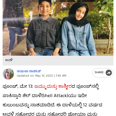
ಅವಳಿ
ನಯನಾ ರಾಜೀವ್
SHARE
Updated on:
May 13, 2025 | 7:46 AM
ಪೂಂಚ್, ಮೇ 13:
ಜಮ್ಮು ಮತ್ತು ಕಾಶ್ಮೀರ
ದ ಪೂಂಚ್‌ನಲ್ಲಿ
ಪಾಕಿಸ್ತಾನಿ ಶೆಲ್ ದಾಳಿ(Shell Attack)ಯು ಇಡೀ
ಕುಟುಂಬವನ್ನು ನಾಶಮಾಡಿದೆ. ಈ ದಾಳಿಯಲ್ಲಿ 12 ವರ್ಷದ
ಅವಳಿ ಸಹೋದರ ಮತ್ತು ಸಹೋದರಿ ಜೋಯಾ ಮತ್ತು