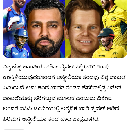
ವಿಶ್ವ ಟೆಸ್ಟ್ ಚಾಂಪಿಯನ್​ಶಿಪ್ ಫೈನಲ್​ನಲ್ಲಿ (WTC Final)
ಕಣಕ್ಕಿಳಿಯುವುದರೊಂದಿಗೆ ಆಸ್ಟ್ರೇಲಿಯಾ ತಂಡವು ವಿಶ್ವ ದಾಖಲೆ
ನಿರ್ಮಿಸಿದೆ. ಅದು ಕೂಡ ಭಾರತ ತಂಡದ ಹೆಸರಿನಲ್ಲಿದ್ದ ವಿಶೇಷ
ದಾಖಲೆಯನ್ನು ಸರಿಗಟ್ಟುವ ಮೂಲಕ ಎಂಬುದು ವಿಶೇಷ.
ಅಂದರೆ ಐಸಿಸಿ ಟೂರ್ನಿಯಲ್ಲಿ ಅತ್ಯಧಿಕ ಬಾರಿ ಫೈನಲ್ ಆಡಿದ
ಹಿರಿಮೆಗೆ ಆಸ್ಟ್ರೇಲಿಯಾ ತಂಡ ಕೂಡ ಪಾತ್ರವಾಗಿದೆ.