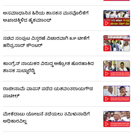
ಅಸಮಾಧಾನಿತ ಹಿರಿಯ ಶಾಸಕನ ಮನವೊಲಿಕೆಗೆ
ಅಖಾಡಕ್ಕಿಳಿದ ಹೈಕಮಾಂಡ್
ಸಚಿವ ಸಂಪುಟ ವಿಸ್ತರಣೆ ವಿಚಾರವಾಗಿ BJP ಟೀಕೆಗೆ
ಹರಿಪ್ರಸಾದ್ ಕೌಂಟರ್​​
ಕಾಂಗ್ರೆಸ್ ನಾಯಕರ ವಿರುದ್ಧ ಆಕ್ರೋಶ ಹೊರಹಾಕಿದ
ಶಾಸಕ ಸುಬ್ಬಾರೆಡ್ಡಿ
ರಾಜೀನಾಮೆ ವಾಪಸ್ ಪಡೆದ ಯಶವಂತರಾಯಗೌಡ
ಪಾಟೀಲ್
ಮೇಕೆದಾಟು ಯೋಜನೆ ತಡೆಯಲು ತಮಿಳುನಾಡಿಗೆ
ಅಧಿಕಾರವಿಲ್ಲ