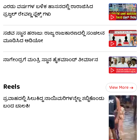
ಎರಡು ವರ್ಷಗಳ ಬಳಿಕ ಹಾಸನದಲ್ಲಿ ರಾರಾಜಿಸಿದ
ಪ್ರಜ್ವಲ್ ರೇವಣ್ಣ ಫ್ಲೆಕ್ಸ್ ಗಳು
ಸಚಿವ ಸ್ಥಾನ ಹರಾಜು: ರಾಜ್ಯ ರಾಜಕಾರಣದಲ್ಲಿ ಸಂಚಲನ
ಮೂಡಿಸಿದ ಆಡಿಯೋ
ನಾಗೇಂದ್ರಗೆ ಮಂತ್ರಿ ಸ್ಥಾನ ಹೈಕಮಾಂಡ್ ತೀರ್ಮಾನ
Reels
View More
ಪ್ರವಾಹದಲ್ಲಿ ಸಿಲುಕಿದ್ದ ನಾಯಿಮರಿಗಳನ್ನೆಲ್ಲ ತಬ್ಬಿಕೊಂಡು
ಬಂದ ಬಾಲಕಿ!