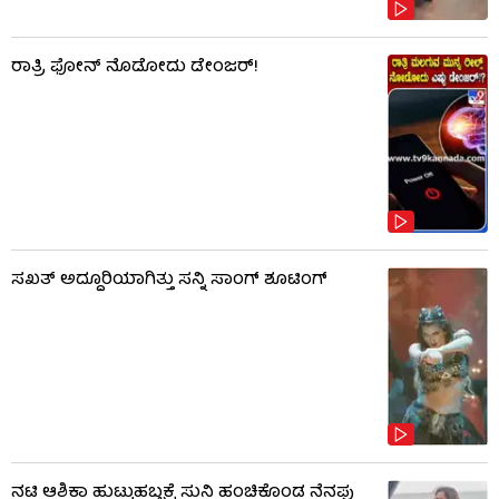
ರಾತ್ರಿ ಫೋನ್​​ ನೊಡೋದು ಡೇಂಜರ್!
ಸಖತ್ ಅದ್ದೂರಿಯಾಗಿತ್ತು ಸನ್ನಿ ಸಾಂಗ್ ಶೂಟಿಂಗ್
ನಟಿ ಆಶಿಕಾ ಹುಟ್ಟುಹಬ್ಬಕ್ಕೆ ಸುನಿ ಹಂಚಿಕೊಂಡ ನೆನಪು