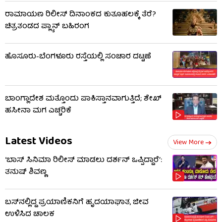
ರಾಮಾಯಣ ರಿಲೀಸ್ ದಿನಾಂಕದ ಕುತೂಹಲಕ್ಕೆ ತೆರೆ?
ಚಿತ್ರತಂಡದ ಪ್ಲ್ಯಾನ್ ಬಹಿರಂಗ
ಹೊಸೂರು-ಬೆಂಗಳೂರು ರಸ್ತೆಯಲ್ಲಿ ಸಂಚಾರ ದಟ್ಟಣೆ
ಬಾಂಗ್ಲಾದೇಶ ಮತ್ತೊಂದು ಪಾಕಿಸ್ತಾನವಾಗುತ್ತಿದೆ; ಶೇಖ್
ಹಸೀನಾ ಮಗ ಎಚ್ಚರಿಕೆ
Latest Videos
View More
‘ಬಾಸ್ ಸಿನಿಮಾ ರಿಲೀಸ್ ಮಾಡಲು ದರ್ಶನ್ ಒಪ್ಪಿದ್ದಾರೆ’:
ತನುಷ್ ಶಿವಣ್ಣ
ಬಸ್‌ನಲ್ಲಿದ್ದ ಪ್ರಯಾಣಿಕನಿಗೆ ಹೃದಯಾಘಾತ, ಜೀವ
ಉಳಿಸಿದ ಚಾಲಕ