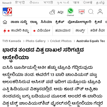
News9
हिन्दी 
తెలుగు 
मराठी
ગુજરાતી
বাংলা
ਪੰਜਾਬੀ
தமிழ்
AQI
ತಾಜಾ ಸುದ್ದಿ
ರಾಜ್ಯ
ಸಿನಿಮಾ
ಕ್ರಿಕೆಟ್​
ಫೋಟೋಗ್ಯಾಲರಿ
ಕ್ರೀಡೆ
ಕಾವೇರಿ ಕಿಚ್ಚು
ವಿಡಿಯೋ
ಹವಾಮಾನ
ಶಾರ್ಟ್ಸ್​
#ಡಿಕೆ ಶಿವಕ
TV9 Kannada
Photo Gallery
Cricket Photos
Australia Equals Team
ಭಾರತ ತಂಡದ ವಿಶ್ವ ದಾಖಲೆ ಸರಿಗಟ್ಟಿದ
ಆಸ್ಟ್ರೇಲಿಯಾ
ಐಸಿಸಿ ಟೂರ್ನಿಯಲ್ಲಿ ಅತೀ ಹೆಚ್ಚು ಟ್ರೋಫಿ ಗೆದ್ದಿರುವುದು
ಆಸ್ಟ್ರೇಲಿಯಾ ತಂಡ. ಈವರೆಗೆ 13 ಬಾರಿ ಚಾಂಪಿಯನ್ ಪಟ್ಟ
ಅಲಂಕರಿಸಿರುವ ಆಸೀಸ್ ಪಡೆ ಇದೀಗ ಮತ್ತೊಂದು ಟ್ರೋಫಿ
ಎತ್ತಿ ಹಿಡಿಯುವ ವಿಶ್ವಾಸದಲ್ಲಿದೆ. ಅದು ಕೂಡ ಸೌತ್ ಆಫ್ರಿಕಾ
ತಂಡವನ್ನು ಬಗ್ಗು ಬಡಿಯುವ ಮೂಲಕ. ಅಂದರೆ ಈ ಬಾರಿಯ
ವಿಶ್ವ ಟೆಸ್ಟ್ ಚಾಂಪಿಯನ್​ಶಿಪ್​ ಫೈನಲ್​ನಲ್ಲಿ ಆಸ್ಟ್ರೇಲಿಯಾ ಗೆದ್ದರೆ