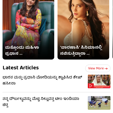
ಮತ್ತೊಂದು ಮಹಿಳಾ
‘ವಾರಣಾಸಿ’ ಸಿನಿಮಾನಲ್ಲಿ
ಪ್ರಧಾನ ...
ನಟಿಸುತ್ತಿದ್ದಾರಾ ...
Latest Articles
View More
ಭಾರತ ಮತ್ತು ಪ್ರಧಾನಿ ಮೋದಿಯನ್ನು ಶ್ಲಾಘಿಸಿದ ಶೇಖ್
ಹಸೀನಾ
ತನ್ನ ದೌರ್ಬಲ್ಯವನ್ನು ಮೆಟ್ಟಿ ನಿಲ್ಲುವತ್ತ ಟೀಂ ಇಂಡಿಯಾ
ಚಿತ್ತ