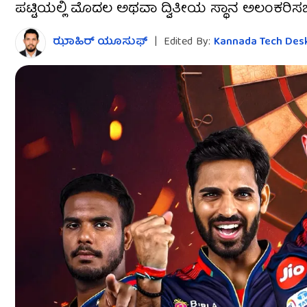
ಪಟ್ಟಿಯಲ್ಲಿ ಮೊದಲ ಅಥವಾ ದ್ವಿತೀಯ ಸ್ಥಾನ ಅಲಂಕರಿಸ
ಝಾಹಿರ್ ಯೂಸುಫ್
|
Edited By:
Kannada Tech Des