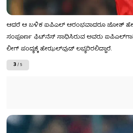
ಆದರೆ ಆ ಬಳಿಕ ಐಪಿಎಲ್ ಆರಂಭವಾದರೂ ಜೋಶ್ ಹೇಝಲ್​ವುಡ
ಸಂಪೂರ್ಣ ಫಿಟ್​ನೆಸ್ ಸಾಧಿಸಿರುವ ಅವರು ಐಪಿಎಲ್​ಗಾಗಿ
ಲೀಗ್​ ಪಂದ್ಯಕ್ಕೆ ಹೇಝಲ್​ವುಡ್ ಲಭ್ಯರಿರಲಿದ್ದಾರೆ.
3
/ 5