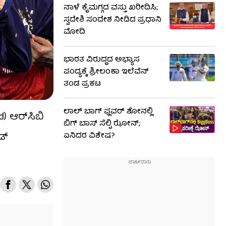
ನಾಳೆ ಕೈಮಗ್ಗದ ವಸ್ತು ಖರೀದಿಸಿ;
ಸ್ವದೇಶಿ ಸಂದೇಶ ನೀಡಿದ ಪ್ರಧಾನಿ
ಮೋದಿ
ಭಾರತ ವಿರುದ್ಧದ ಅಭ್ಯಾಸ
ಪಂದ್ಯಕ್ಕೆ ಶ್ರೀಲಂಕಾ ಇಲೆವೆನ್
ತಂಡ ಪ್ರಕಟ
ಲಾಲ್ ಬಾಗ್ ಫ್ಲವರ್ ಶೋನಲ್ಲಿ
 ಆರ್​ಸಿಬಿ
ಬಿಗ್ ಬಾಸ್ ಸೆಲ್ಫಿ ಝೋನ್;
ಡ್
ಏನಿದರ ವಿಶೇಷ?