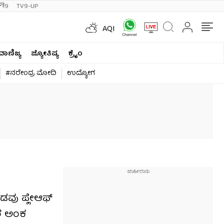
ी9
TV9-UP
AQI
ವಾಣಿಜ್ಯ
ಜ್ಯೋತಿಷ್ಯ
ಕ್ರೈಂ
#ನರೇಂದ್ರ ಮೋದಿ
ಉದ್ಯೋಗ
ವು ಪ್ಲೇಆಫ್​
ರೆ ಅಂಕ