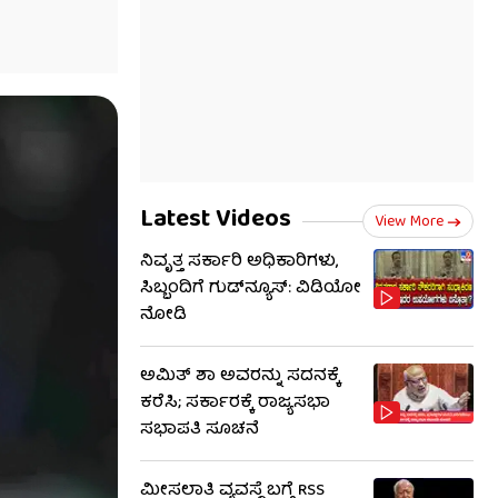
Latest Videos
View More
ನಿವೃತ್ತ ಸರ್ಕಾರಿ ಅಧಿಕಾರಿಗಳು,
ಸಿಬ್ಬಂದಿಗೆ ಗುಡ್​ನ್ಯೂಸ್: ವಿಡಿಯೋ
ನೋಡಿ
ಅಮಿತ್ ಶಾ ಅವರನ್ನು ಸದನಕ್ಕೆ
ಕರೆಸಿ; ಸರ್ಕಾರಕ್ಕೆ ರಾಜ್ಯಸಭಾ
ಸಭಾಪತಿ ಸೂಚನೆ
ಮೀಸಲಾತಿ ವ್ಯವಸ್ಥೆ ಬಗ್ಗೆ RSS​