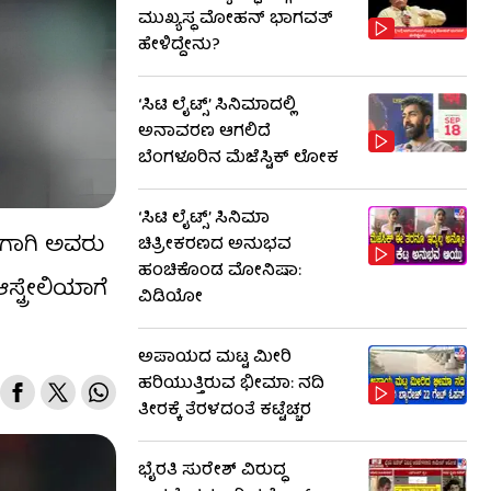
ಮುಖ್ಯಸ್ಥ ಮೋಹನ್ ಭಾಗವತ್
ಹೇಳಿದ್ದೇನು?
‘ಸಿಟಿ ಲೈಟ್ಸ್’ ಸಿನಿಮಾದಲ್ಲಿ
ಅನಾವರಣ ಆಗಲಿದೆ
ಬೆಂಗಳೂರಿನ ಮೆಜೆಸ್ಟಿಕ್ ಲೋಕ
‘ಸಿಟಿ ಲೈಟ್ಸ್’ ಸಿನಿಮಾ
ಹೀಗಾಗಿ ಅವರು
ಚಿತ್ರೀಕರಣದ ಅನುಭವ
ಹಂಚಿಕೊಂಡ ಮೋನಿಷಾ:
ಸ್ಟ್ರೇಲಿಯಾಗೆ
ವಿಡಿಯೋ
ಅಪಾಯದ ಮಟ್ಟ ಮೀರಿ
ಹರಿಯುತ್ತಿರುವ ಭೀಮಾ: ನದಿ
ತೀರಕ್ಕೆ ತೆರಳದಂತೆ ಕಟ್ಟೆಚ್ಚರ
ಭೈರತಿ ಸುರೇಶ್ ವಿರುದ್ಧ