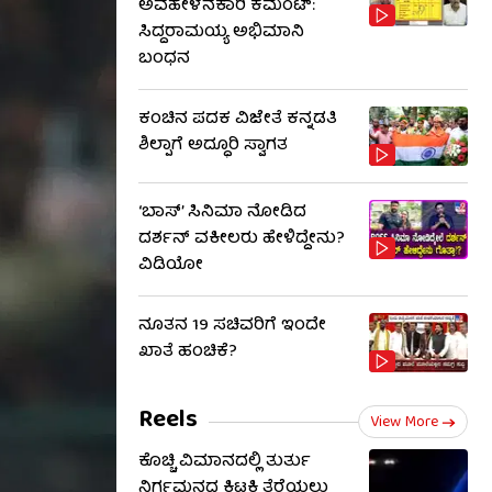
ಅವಹೇಳನಕಾರಿ ಕಮೆಂಟ್:
ಸಿದ್ದರಾಮಯ್ಯ ಅಭಿಮಾನಿ
ಬಂಧನ
ಕಂಚಿನ ಪದಕ ವಿಜೇತೆ ಕನ್ನಡತಿ
ಶಿಲ್ಪಾಗೆ ಅದ್ಧೂರಿ ಸ್ವಾಗತ
‘ಬಾಸ್’ ಸಿನಿಮಾ ನೋಡಿದ
ದರ್ಶನ್ ವಕೀಲರು ಹೇಳಿದ್ದೇನು?
ವಿಡಿಯೋ
ನೂತನ 19 ಸಚಿವರಿಗೆ ಇಂದೇ
ಖಾತೆ ಹಂಚಿಕೆ?
Reels
View More
ಕೊಚ್ಚಿ ವಿಮಾನದಲ್ಲಿ ತುರ್ತು
ನಿರ್ಗಮನದ ಕಿಟಕಿ ತೆರೆಯಲು