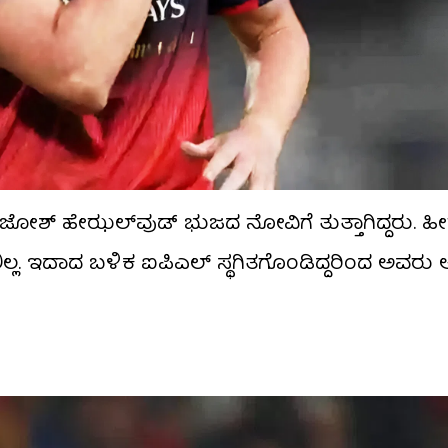
ದ ವೇಳೆ ಜೋಶ್ ಹೇಝಲ್​ವುಡ್ ಭುಜದ ನೋವಿಗೆ ತುತ್ತಾಗಿದ್ದರು. 
ದಿರಲಿಲ್ಲ. ಇದಾದ ಬಳಿಕ ಐಪಿಎಲ್ ಸ್ಥಗಿತಗೊಂಡಿದ್ದರಿಂದ ಅವರು ಆ