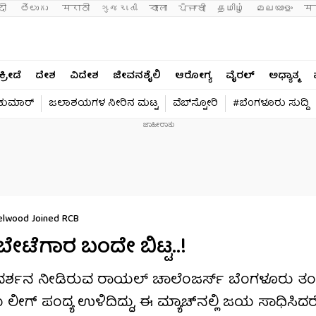
दी 
తెలుగు 
मराठी
ગુજરાતી
বাংলা
ਪੰਜਾਬੀ
தமிழ்
മലയാളം
मन
ಕ್ರೀಡೆ
ದೇಶ
ವಿದೇಶ
ಜೀವನಶೈಲಿ
ಆರೋಗ್ಯ
ವೈರಲ್​
ಅಧ್ಯಾತ್ಮ
ವಕುಮಾರ್​
ಜಲಾಶಯಗಳ ನೀರಿನ ಮಟ್ಟ
ವೆಬ್​ಸ್ಟೋರಿ
#ಬೆಂಗಳೂರು ಸುದ್ದಿ
elwood Joined RCB
 ಬೇಟೆಗಾರ ಬಂದೇ ಬಿಟ್ಟ..!
್ರದರ್ಶನ ನೀಡಿರುವ ರಾಯಲ್ ಚಾಲೆಂಜರ್ಸ್ ಬೆಂಗಳೂರು ತಂಡ
ಂದು ಲೀಗ್ ಪಂದ್ಯ ಉಳಿದಿದ್ದು, ಈ ಮ್ಯಾಚ್​ನಲ್ಲಿ ಜಯ ಸಾಧಿಸಿದ