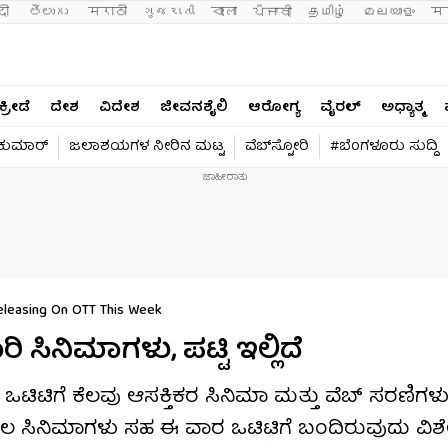
दी 
తెలుగు 
मराठी
ગુજરાતી
বাংলা
ਪੰਜਾਬੀ
தமிழ்
മലയാളം
मन
ಕ್ರೀಡೆ
ದೇಶ
ವಿದೇಶ
ಜೀವನಶೈಲಿ
ಆರೋಗ್ಯ
ವೈರಲ್​
ಅಧ್ಯಾತ್ಮ
ವಕುಮಾರ್​
ಜಲಾಶಯಗಳ ನೀರಿನ ಮಟ್ಟ
ವೆಬ್​ಸ್ಟೋರಿ
#ಬೆಂಗಳೂರು ಸುದ್ದಿ
eleasing On OTT This Week
ಸಿನಿಮಾಗಳು, ಪಟ್ಟಿ ಇಲ್ಲಿದೆ
ಒಟಿಟಿಗೆ ಕೆಲವು ಆಸಕ್ತಿಕರ ಸಿನಿಮಾ ಮತ್ತು ವೆಬ್ ಸರಣಿಗಳು
ಕೆಲ ಸಿನಿಮಾಗಳು ಸಹ ಈ ವಾರ ಒಟಿಟಿಗೆ ಬಂದಿರುವುದು ವಿಶ