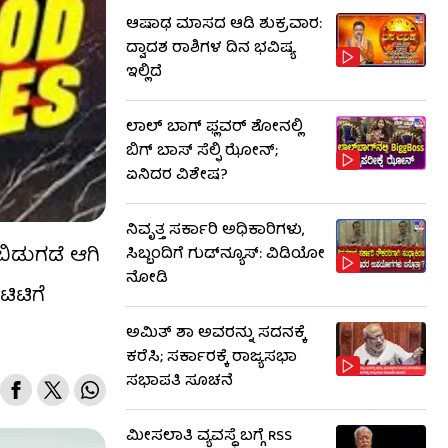
ಆಷಾಢ ಮಾಸದ ಆಡಿ ಶುಕ್ರವಾರ:
ದ್ವಾದಶ ರಾಶಿಗಳ ದಿನ ಭವಿಷ್ಯ
ಇಲ್ಲಿದೆ
ಲಾಲ್ ಬಾಗ್ ಫ್ಲವರ್ ಶೋನಲ್ಲಿ
ಬಿಗ್ ಬಾಸ್ ಸೆಲ್ಫಿ ಝೋನ್;
ಏನಿದರ ವಿಶೇಷ?
ನಿವೃತ್ತ ಸರ್ಕಾರಿ ಅಧಿಕಾರಿಗಳು,
ಬಿಡುಗಡೆ ಆಗಿ
ಸಿಬ್ಬಂದಿಗೆ ಗುಡ್​ನ್ಯೂಸ್: ವಿಡಿಯೋ
ನೋಡಿ
ಿಟಿಗೆ
ಅಮಿತ್ ಶಾ ಅವರನ್ನು ಸದನಕ್ಕೆ
ಕರೆಸಿ; ಸರ್ಕಾರಕ್ಕೆ ರಾಜ್ಯಸಭಾ
ಸಭಾಪತಿ ಸೂಚನೆ
ಮೀಸಲಾತಿ ವ್ಯವಸ್ಥೆ ಬಗ್ಗೆ RSS​