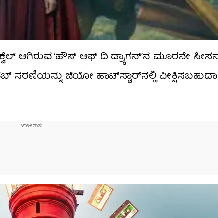
್ರೀಕ್ವೆಲ್ ಆಗಿರುವ ‘ಹೌಸ್ ಆಫ್ ದಿ ಡ್ರ್ಯಾಗನ್’ನ ಮೂರನೇ ಸೀ
ರಣಿಯನ್ನು ಜಿಯೋ ಹಾಟ್​​ಸ್ಟಾರ್​​ನಲ್ಲಿ ವೀಕ್ಷಿಸಬಹುದಾಗ