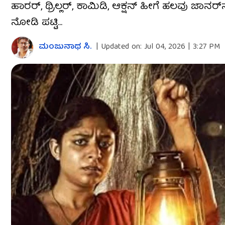
ಹಾರರ್, ಥ್ರಿಲ್ಲರ್, ಕಾಮಿಡಿ, ಆಕ್ಷನ್ ಹೀಗೆ ಹಲವು ಜಾನರ್
ನೋಡಿ ಪಟ್ಟಿ...
ಮಂಜುನಾಥ ಸಿ.
|
Updated on:
Jul 04, 2026 | 3:27 PM