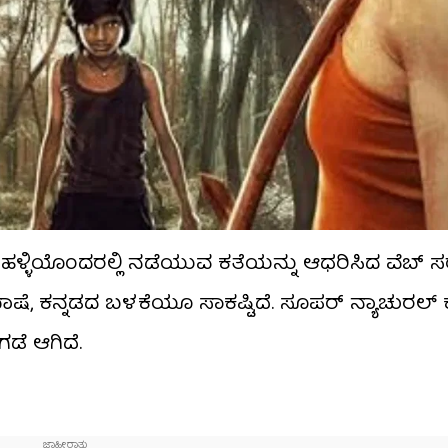
 ಹಳ್ಳಿಯೊಂದರಲ್ಲಿ ನಡೆಯುವ ಕತೆಯನ್ನು ಆಧರಿಸಿದ ವೆಬ್ ಸರಣಿ 
ಕನ್ನಡದ ಬಳಕೆಯೂ ಸಾಕಷ್ಟಿದೆ. ಸೂಪರ್ ನ್ಯಾಚುರಲ್ ಕ
ಡೆ ಆಗಿದೆ.