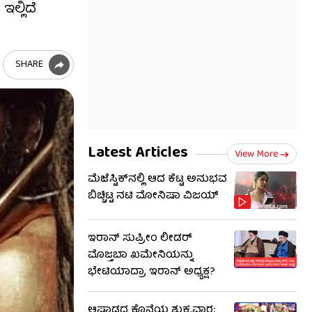
ಲ್ಲಿದೆ
SHARE
Latest Articles
View More
ಮೆಜೆಸ್ಟಿಕ್​​ನಲ್ಲಿ ಆದ ಕೆಟ್ಟ ಅನುಭವ
ಬಿಚ್ಚಿಟ್ಟ ನಟಿ ಮೋನಿಷಾ ವಿಜಯ್
ಇರಾನ್ ಸುಪ್ರೀಂ ಲೀಡರ್
ಮೊಜ್ತಬಾ ಖಮೇನಿಯನ್ನು
ಭೇಟಿಯಾದ್ರಾ ಇರಾನ್ ಅಧ್ಯಕ್ಷ?
ಆಷಾಢದ ಕೊನೆಯ ಶುಕ್ರವಾರ;