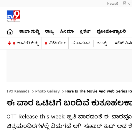
News9
हिन्
ತಾಜಾ ಸುದ್ದಿ
ರಾಜ್ಯ
ಸಿನಿಮಾ
ಕ್ರಿಕೆಟ್​
ಫೋಟೋಗ್ಯಾಲರಿ
ಕಾವೇರಿ ಕಿಚ್ಚು
ವಿಡಿಯೋ
ಹವಾಮಾನ
ಶಾರ್ಟ್ಸ್​
#ಡಿಕೆ ಶಿ
TV9 Kannada
Photo Gallery
Here Is The Movie And Web Series R
ಈ ವಾರ ಒಟಿಟಿಗೆ ಬಂದಿವೆ ಕುತೂಹಲಕಾರಿ 
OTT Release this week: ಪ್ರತಿ ವಾರದಂತೆ ಈ ವಾರವೂ 
ಚಿತ್ರಮಂದಿರಗಳಲ್ಲಿ ಬಿಡುಗಡೆ ಆಗಿ ಸೂಪರ್ ಹಿಟ್ ಆದ 