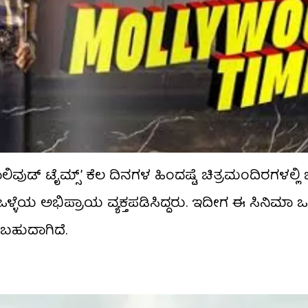
ಡ್ ಟೈಮ್ಸ್’ ಕೆಲ ದಿನಗಳ ಹಿಂದಷ್ಟೆ ಚಿತ್ರಮಂದಿರಗಳಲ್ಲಿ 
್ಳೆಯ ಅಭಿಪ್ರಾಯ ವ್ಯಕ್ತಪಡಿಸಿದ್ದರು. ಇದೀಗ ಈ ಸಿನಿಮಾ ಒಟ
ಿಸಬಹುದಾಗಿದೆ.