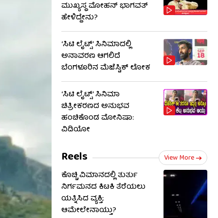
ಮುಖ್ಯಸ್ಥ ಮೋಹನ್ ಭಾಗವತ್
ಹೇಳಿದ್ದೇನು?
‘ಸಿಟಿ ಲೈಟ್ಸ್’ ಸಿನಿಮಾದಲ್ಲಿ
ಅನಾವರಣ ಆಗಲಿದೆ
ಬೆಂಗಳೂರಿನ ಮೆಜೆಸ್ಟಿಕ್ ಲೋಕ
‘ಸಿಟಿ ಲೈಟ್ಸ್’ ಸಿನಿಮಾ
ಚಿತ್ರೀಕರಣದ ಅನುಭವ
ಹಂಚಿಕೊಂಡ ಮೋನಿಷಾ:
ವಿಡಿಯೋ
Reels
View More
ಕೊಚ್ಚಿ ವಿಮಾನದಲ್ಲಿ ತುರ್ತು
ನಿರ್ಗಮನದ ಕಿಟಕಿ ತೆರೆಯಲು
ಯತ್ನಿಸಿದ ವ್ಯಕ್ತಿ;
ಆಮೇಲೇನಾಯ್ತು?