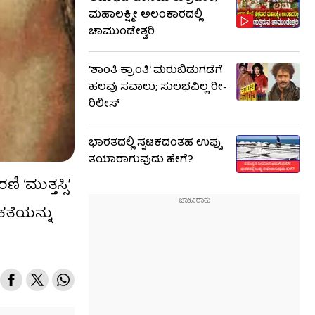
ಮಹಾಲಕ್ಷ್ಮೀ ಅಲಂಕಾರದಲ್ಲಿ
ಚಾಮುಂಡೇಶ್ವರಿ
'ಶಾಂತಿ ಕ್ರಾಂತಿ' ಮರುಬಿಡುಗಡೆಗೆ
ಹಲವು ಸವಾಲು; ಸುಲಭವಿಲ್ಲ ರೀ-
ರಿಲೀಸ್
ಭಾರತದಲ್ಲಿ ಸ್ಪಟಿಕದಂತಹ ಉಪ್ಪು
ತಯಾರಾಗುವುದು ಹೇಗೆ?
‘ಮುತ್ತಸ್ಸಿ’
ತೆಯನ್ನು