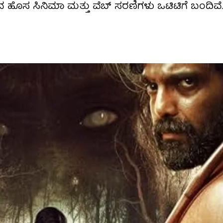
​​ನ ಹೊಸ ಸಿನಿಮಾ ಮತ್ತು ವೆಬ್ ಸರಣಿಗಳು ಒಟಿಟಿಗೆ ಬಂದಿವೆ. ಇ