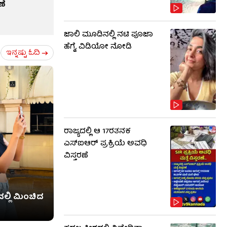
ಣೆ
ಜಾಲಿ ಮೂಡಿನಲ್ಲಿ ನಟಿ ಪೂಜಾ
ಹೆಗ್ಡೆ, ವಿಡಿಯೋ ನೋಡಿ
ಇನ್ನಷ್ಟು ಓದಿ
ರಾಜ್ಯದಲ್ಲಿ ಆ 17ರತನಕ
ಎಸ್‌ಐಆರ್ ಪ್ರಕ್ರಿಯೆ ಅವಧಿ
ವಿಸ್ತರಣೆ
ಲ್ಲಿ ಮಿಂಚಿದ