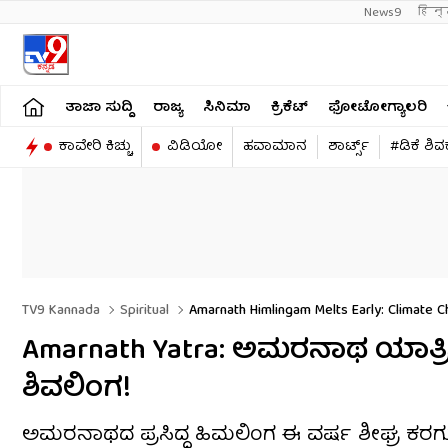
News9
हिन्
ತಾಜಾ ಸುದ್ದಿ
ರಾಜ್ಯ
ಸಿನಿಮಾ
ಕ್ರಿಕೆಟ್​
ಫೋಟೋಗ್ಯಾಲರಿ
ಕಾವೇರಿ ಕಿಚ್ಚು
ವಿಡಿಯೋ
ಹವಾಮಾನ
ಶಾರ್ಟ್ಸ್​
#ಡಿಕೆ ಶಿ
TV9 Kannada
Spiritual
Amarnath Himlingam Melts Early: Climate C
Amarnath Yatra: ಅಮರನಾಥ ಯಾತ್ರಿಕ
ಶಿವಲಿಂಗ!
ಅಮರನಾಥದ ಪ್ರಸಿದ್ಧ ಹಿಮಲಿಂಗ ಈ ವರ್ಷ ಶೀಘ್ರ ಕರಗುತ್