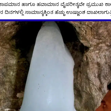
್ತಿರುವ ತಾಪಮಾನ ಹಾಗೂ ಹವಾಮಾನ ವೈಪರೀತ್ಯವೇ ಪ್ರಮುಖ ಕ
ಚಿನ ದಿನಗಳಲ್ಲಿ ಸಾಮಾನ್ಯಕ್ಕಿಂತ ಹೆಚ್ಚು ಉಷ್ಣಾಂಶ ದಾಖಲಾಗುತ್ತಿ