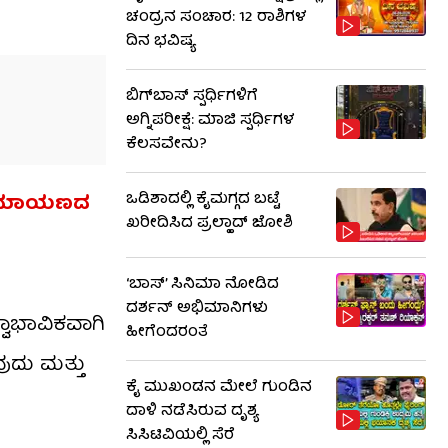
ಚಂದ್ರನ ಸಂಚಾರ: 12 ರಾಶಿಗಳ
ದಿನ ಭವಿಷ್ಯ
ಬಿಗ್​​ಬಾಸ್​ ಸ್ಪರ್ಧಿಗಳಿಗೆ
ಅಗ್ನಿಪರೀಕ್ಷೆ: ಮಾಜಿ ​​ಸ್ಪರ್ಧಿಗಳ
ಕೆಲಸವೇನು?
ಒಡಿಶಾದಲ್ಲಿ ಕೈಮಗ್ಗದ ಬಟ್ಟೆ
ು ರಾಮಾಯಣದ
ಖರೀದಿಸಿದ ಪ್ರಲ್ಹಾದ್ ಜೋಶಿ
‘ಬಾಸ್’ ಸಿನಿಮಾ ನೋಡಿದ
ದರ್ಶನ್ ಅಭಿಮಾನಿಗಳು
ವಾಭಾವಿಕವಾಗಿ
ಹೀಗೆಂದರಂತೆ
ುದು ಮತ್ತು
ಕೈ ಮುಖಂಡನ ಮೇಲೆ ಗುಂಡಿನ
ದಾಳಿ ನಡೆಸಿರುವ ದೃಶ್ಯ
ಸಿಸಿಟಿವಿಯಲ್ಲಿ ಸೆರೆ