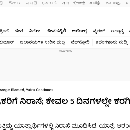
दी 
తెలుగు 
मराठी
ગુજરાતી
বাংলা
ਪੰਜਾਬੀ
தமிழ்
മലയാളം
मन
ಕ್ರೀಡೆ
ದೇಶ
ವಿದೇಶ
ಜೀವನಶೈಲಿ
ಆರೋಗ್ಯ
ವೈರಲ್​
ಅಧ್ಯಾತ್ಮ
ವಕುಮಾರ್​
ಜಲಾಶಯಗಳ ನೀರಿನ ಮಟ್ಟ
ವೆಬ್​ಸ್ಟೋರಿ
#ಬೆಂಗಳೂರು ಸುದ್ದಿ
hange Blamed, Yatra Continues
ರಿಗೆ ನಿರಾಸೆ; ಕೇವಲ 5 ದಿನಗಳಲ್ಲೇ ಕರಗ
ತಿದ್ದು ಯಾತ್ರಾರ್ಥಿಗಳಲ್ಲಿ ನಿರಾಸೆ ಮೂಡಿಸಿದೆ. ಯಾತ್ರೆ 