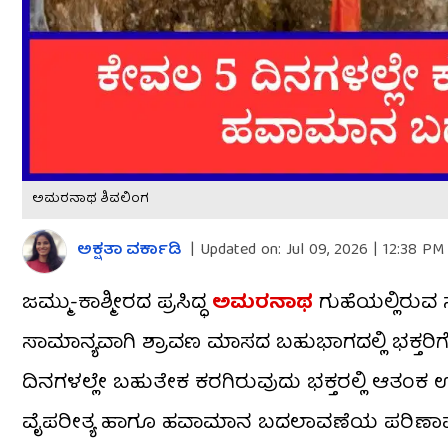
ಅಮರನಾಥ ಶಿವಲಿಂಗ
ಅಕ್ಷತಾ ವರ್ಕಾಡಿ
|
Updated on:
Jul 09, 2026 | 12:38 PM
ಜಮ್ಮು-ಕಾಶ್ಮೀರದ ಪ್ರಸಿದ್ಧ
ಅಮರನಾಥ
ಗುಹೆಯಲ್ಲಿರುವ 
ಸಾಮಾನ್ಯವಾಗಿ ಶ್ರಾವಣ ಮಾಸದ ಬಹುಭಾಗದಲ್ಲಿ ಭಕ್ತರ
ದಿನಗಳಲ್ಲೇ ಬಹುತೇಕ ಕರಗಿರುವುದು ಭಕ್ತರಲ್ಲಿ ಆತಂಕ ಉ
ವೈಪರೀತ್ಯ ಹಾಗೂ ಹವಾಮಾನ ಬದಲಾವಣೆಯ ಪರಿಣಾಮವೇ