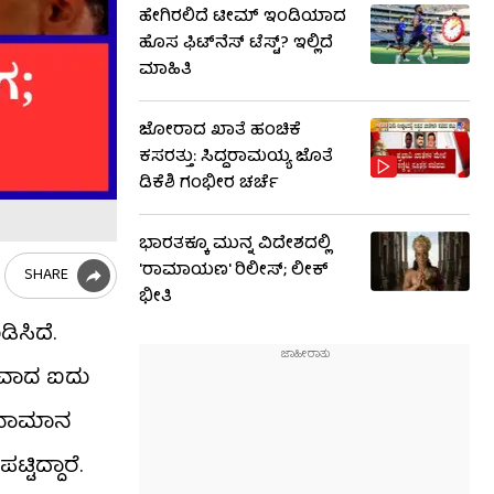
ಹೇಗಿರಲಿದೆ ಟೀಮ್ ಇಂಡಿಯಾದ
ಹೊಸ ಫಿಟ್​ನೆಸ್ ಟೆಸ್ಟ್? ಇಲ್ಲಿದೆ
ಮಾಹಿತಿ
ಜೋರಾದ ಖಾತೆ ಹಂಚಿಕೆ
ಕಸರತ್ತು: ಸಿದ್ದರಾಮಯ್ಯ ಜೊತೆ
ಡಿಕೆಶಿ ಗಂಭೀರ ಚರ್ಚೆ
ಭಾರತಕ್ಕೂ ಮುನ್ನ ವಿದೇಶದಲ್ಲಿ
'ರಾಮಾಯಣ' ರಿಲೀಸ್; ಲೀಕ್
SHARE
ಭೀತಿ
ಿಸಿದೆ.
ಭವಾದ ಐದು
 ಹವಾಮಾನ
ದ್ದಾರೆ.