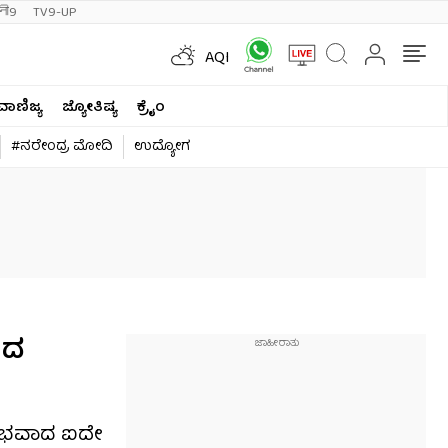
ी9
TV9-UP
AQI
ವಾಣಿಜ್ಯ
ಜ್ಯೋತಿಷ್ಯ
ಕ್ರೈಂ
#ನರೇಂದ್ರ ಮೋದಿ
ಉದ್ಯೋಗ
ಿದ
ಆರಂಭವಾದ ಐದೇ