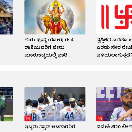
ಗುರು ಪುಷ್ಯ ಯೋಗ; ಈ 4
ಸ್ವಸ್ತಿಕದ ಎರಡೂ ಬ
ೆ
ರಾಶಿಯವರಿಗೆ ಷೇರು
ಎರಡು ನೇರ ರೇಖೆ
ಮಾರುಕಟ್ಟೆಯಲ್ಲಿ ಭಾರಿ
ಎಳೆಯಲಾಗುತ್ತದೆ
ಧನಲಾಭ!
ಇಬ್ಬರು ಸ್ಟಾರ್ ಆಟಗಾರರಿಗೆ
ವಿದೇಶಿ ಟಿ20 ಲೀಗ್​