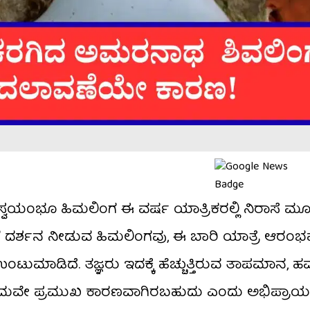
ಸ್ವಯಂಭೂ ಹಿಮಲಿಂಗ ಈ ವರ್ಷ ಯಾತ್ರಿಕರಲ್ಲಿ ನಿರಾಸೆ ಮೂಡ
ಿಗೆ ದರ್ಶನ ನೀಡುವ ಹಿಮಲಿಂಗವು, ಈ ಬಾರಿ ಯಾತ್ರೆ ಆರಂ
ಂಟುಮಾಡಿದೆ. ತಜ್ಞರು ಇದಕ್ಕೆ ಹೆಚ್ಚುತ್ತಿರುವ ತಾಪಮಾನ,
 ಪ್ರಮುಖ ಕಾರಣವಾಗಿರಬಹುದು ಎಂದು ಅಭಿಪ್ರಾಯಪಟ್ಟಿ