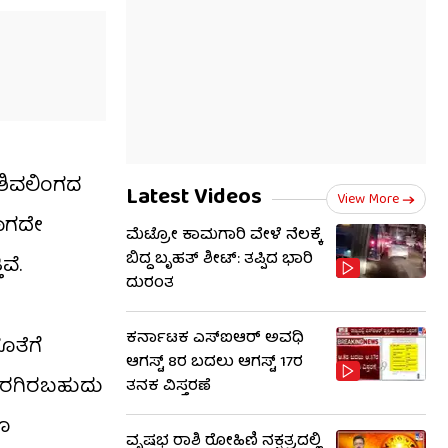
 ಶಿವಲಿಂಗದ
Latest Videos
View More
ವಾಗದೇ
ಮೆಟ್ರೋ ಕಾಮಗಾರಿ ವೇಳೆ ನೆಲಕ್ಕೆ
ಬಿದ್ದ ಬೃಹತ್ ಶೀಟ್: ತಪ್ಪಿದ ಭಾರಿ
ವೆ.
ದುರಂತ
ಕರ್ನಾಟಕ ಎಸ್‌ಐಆರ್ ಅವಧಿ
ೊತೆಗೆ
ಆಗಸ್ಟ್ 8ರ ಬದಲು ಆಗಸ್ಟ್ 17ರ
ಕರಗಿರಬಹುದು
ತನಕ ವಿಸ್ತರಣೆ
ೂ
ವೃಷಭ ರಾಶಿ ರೋಹಿಣಿ ನಕ್ಷತ್ರದಲ್ಲಿ