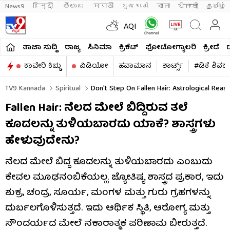
News9
हिन्दी 
తెలుగు 
मराठी
ગુજરાતી
বাংলা
ਪੰਜਾਬੀ
தமிழ்
AQI
ತಾಜಾ ಸುದ್ದಿ
ರಾಜ್ಯ
ಸಿನಿಮಾ
ಕ್ರಿಕೆಟ್​
ಫೋಟೋಗ್ಯಾಲರಿ
ಕ್ರೀಡೆ
ಕಾವೇರಿ ಕಿಚ್ಚು
ವಿಡಿಯೋ
ಹವಾಮಾನ
ಶಾರ್ಟ್ಸ್​
#ಡಿಕೆ ಶಿವಕ
TV9 Kannada
Spiritual
Don't Step On Fallen Hair: Astrological Reas
Fallen Hair: ನೆಲದ ಮೇಲೆ ಬಿದ್ದಿರುವ ತಲೆ
ಕೂದಲನ್ನು ತುಳಿಯಬಾರದು ಯಾಕೆ? ಶಾಸ್ತ್ರಗಳು
ಹೇಳುವುದೇನು?
ನೆಲದ ಮೇಲೆ ಬಿದ್ದ ಕೂದಲನ್ನು ತುಳಿಯಬಾರದು ಎಂಬುದು
ಕೇವಲ ಮೂಢನಂಬಿಕೆಯಲ್ಲ. ಜ್ಯೋತಿಷ್ಯ ಶಾಸ್ತ್ರದ ಪ್ರಕಾರ, ಇದು
ಶುಕ್ರ, ಚಂದ್ರ, ಸೂರ್ಯ, ಮಂಗಳ ಮತ್ತು ಗುರು ಗ್ರಹಗಳನ್ನು
ದುರ್ಬಲಗೊಳಿಸುತ್ತದೆ. ಇದು ಆರ್ಥಿಕ ಸ್ಥಿತಿ, ಆರೋಗ್ಯ ಮತ್ತು
ಸೌಂದರ್ಯದ ಮೇಲೆ ನಕಾರಾತ್ಮಕ ಪರಿಣಾಮ ಬೀರುತ್ತದೆ.