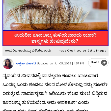
ಉದುರಿದ ಕೂದಲನ್ನು ತುಳಿಯಬಾರದು
Image Credit source: Getty Images
SHARE
ಅಕ್ಷತಾ ವರ್ಕಾಡಿ
Updated on:
Jul 05, 2026 | 4:57 PM
ದೈನಂದಿನ ಜೀವನದಲ್ಲಿ ನಾವೆಲ್ಲರೂ ಕೂದಲು ಬಾಚುವಾಗ
ಒಂದಲ್ಲ ಒಂದು ಕೂದಲು ನೆಲದ ಮೇಲೆ ಬೀಳುವುದನ್ನು ನೋಡೇ
ಇರುತ್ತೇವೆ. ಸಾಮಾನ್ಯವಾಗಿ ಹಿರಿಯರು “ನೆಲದ ಮೇಲೆ ಬಿದ್ದಿರುವ
ಕೂದಲನ್ನು ತುಳಿಯಬೇಡ, ಅದು ಅಪಶಕುನ” ಎಂದು