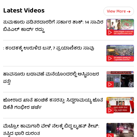
Latest Videos
View More
ತುಮಕೂರು ಪಡಿತರದಾರರಿಗೆ ಸರ್ಕಾರ ಶಾಕ್: 14 ಸಾವಿರ
ಬಿಪಿಎಲ್ ಕಾರ್ಡ್ ರದ್ದು
: ಕಂದಕಕ್ಕೆ ಉರುಳಿದ ಬಸ್, 7 ಪ್ರಯಾಣಿಕರು ಸಾವು
ಹಾವನೂರು ಬಡಾವಣೆ ಮನೆಯೊಂದರಲ್ಲಿ ಅಸ್ಥಿಪಂಜರ
ಪತ್ತೆ!
ಜೋರಾದ ಖಾತೆ ಹಂಚಿಕೆ ಕಸರತ್ತು: ಸಿದ್ದರಾಮಯ್ಯ ಜೊತೆ
ಡಿಕೆಶಿ ಗಂಭೀರ ಚರ್ಚೆ
ಮೆಟ್ರೋ ಕಾಮಗಾರಿ ವೇಳೆ ನೆಲಕ್ಕೆ ಬಿದ್ದ ಬೃಹತ್ ಶೀಟ್:
ತಪ್ಪಿದ ಭಾರಿ ದುರಂತ