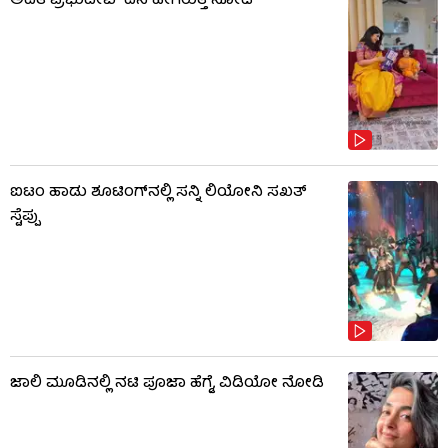
ಅದಿತಿ ಪ್ರಭುದೇವ್ ದಿನ ಹೇಗಿರುತ್ತೆ ನೋಡಿ
ಐಟಂ ಹಾಡು ಶೂಟಿಂಗ್​​ನಲ್ಲಿ ಸನ್ನಿ ಲಿಯೋನಿ ಸಖತ್
ಸ್ಟೆಪ್ಪು
ಜಾಲಿ ಮೂಡಿನಲ್ಲಿ ನಟಿ ಪೂಜಾ ಹೆಗ್ಡೆ, ವಿಡಿಯೋ ನೋಡಿ