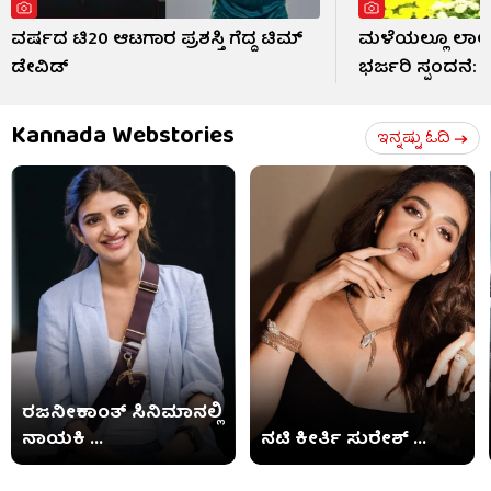
ವರ್ಷದ ಟಿ20 ಆಟಗಾರ ಪ್ರಶಸ್ತಿ ಗೆದ್ದ ಟಿಮ್
ಮಳೆಯಲ್ಲೂ ಲಾಲ್
ಡೇವಿಡ್
ಭರ್ಜರಿ ಸ್ಪಂದನೆ:
Kannada Webstories
ಇನ್ನಷ್ಟು ಓದಿ
ರಜನೀಕಾಂತ್ ಸಿನಿಮಾನಲ್ಲಿ
ನಾಯಕಿ ...
ನಟಿ ಕೀರ್ತಿ ಸುರೇಶ್ ...