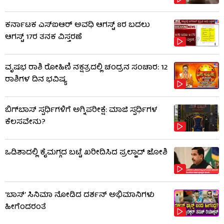
ಕರ್ನಾಟಕ ಎಸ್‌ಐಆರ್ ಅವಧಿ ಆಗಸ್ಟ್ 8ರ ಬದಲು
ಆಗಸ್ಟ್ 17ರ ತನಕ ವಿಸ್ತರಣೆ
ವೃಷಭ ರಾಶಿ ರೋಹಿಣಿ ನಕ್ಷತ್ರದಲ್ಲಿ ಚಂದ್ರನ ಸಂಚಾರ: 12
ರಾಶಿಗಳ ದಿನ ಭವಿಷ್ಯ
ಬಿಗ್​​ಬಾಸ್​ ಸ್ಪರ್ಧಿಗಳಿಗೆ ಅಗ್ನಿಪರೀಕ್ಷೆ: ಮಾಜಿ ​​ಸ್ಪರ್ಧಿಗಳ
ಕೆಲಸವೇನು?
ಒಡಿಶಾದಲ್ಲಿ ಕೈಮಗ್ಗದ ಬಟ್ಟೆ ಖರೀದಿಸಿದ ಪ್ರಲ್ಹಾದ್ ಜೋಶಿ
‘ಬಾಸ್’ ಸಿನಿಮಾ ನೋಡಿದ ದರ್ಶನ್ ಅಭಿಮಾನಿಗಳು
ಹೀಗೆಂದರಂತೆ