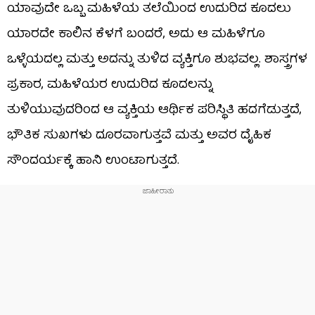
ಯಾವುದೇ ಒಬ್ಬ ಮಹಿಳೆಯ ತಲೆಯಿಂದ ಉದುರಿದ ಕೂದಲು
ಯಾರದೇ ಕಾಲಿನ ಕೆಳಗೆ ಬಂದರೆ, ಅದು ಆ ಮಹಿಳೆಗೂ
ಒಳ್ಳೆಯದಲ್ಲ ಮತ್ತು ಅದನ್ನು ತುಳಿದ ವ್ಯಕ್ತಿಗೂ ಶುಭವಲ್ಲ. ಶಾಸ್ತ್ರಗಳ
ಪ್ರಕಾರ, ಮಹಿಳೆಯರ ಉದುರಿದ ಕೂದಲನ್ನು
ತುಳಿಯುವುದರಿಂದ ಆ ವ್ಯಕ್ತಿಯ ಆರ್ಥಿಕ ಪರಿಸ್ಥಿತಿ ಹದಗೆಡುತ್ತದೆ,
ಭೌತಿಕ ಸುಖಗಳು ದೂರವಾಗುತ್ತವೆ ಮತ್ತು ಅವರ ದೈಹಿಕ
ಸೌಂದರ್ಯಕ್ಕೆ ಹಾನಿ ಉಂಟಾಗುತ್ತದೆ.