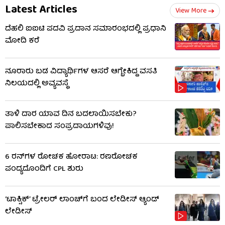
Latest Articles
View More
ದೆಹಲಿ ಐಐಟಿ ಪದವಿ ಪ್ರದಾನ ಸಮಾರಂಭದಲ್ಲಿ ಪ್ರಧಾನಿ
ಮೋದಿ ಕರೆ
ನೂರಾರು ಬಡ ವಿದ್ಯಾರ್ಥಿಗಳ ಆಸರೆ ಆಗ್ಬೇಕಿದ್ದ ವಸತಿ
ನಿಲಯದಲ್ಲಿ ಅವ್ಯವಸ್ಥೆ
ತಾಳಿ ದಾರ ಯಾವ ದಿನ ಬದಲಾಯಿಸಬೇಕು?
ಪಾಲಿಸಬೇಕಾದ ಸಂಪ್ರದಾಯಗಳಿವು!
6 ರನ್​ಗಳ ರೋಚಕ ಹೋರಾಟ: ರಣರೋಚಕ
ಪಂದ್ಯದೊಂದಿಗೆ CPL​ ಶುರು
‘ಟಾಕ್ಸಿಕ್’ ಟ್ರೇಲರ್ ಲಾಂಚ್​ಗೆ ಬಂದ ಲೇಡೀಸ್ ಆ್ಯಂಡ್
ಲೇಡೀಸ್