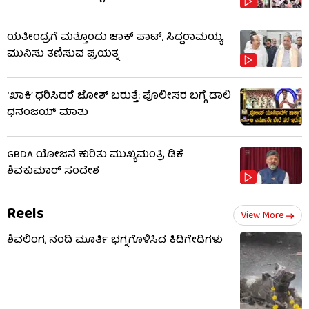
ಯತೀಂದ್ರಗೆ ಮತ್ತೊಂದು ಜಾಕ್​​ ಪಾಟ್, ಸಿದ್ದರಾಮಯ್ಯ
ಮುನಿಸು ತಣಿಸುವ ಪ್ರಯತ್ನ
‘ಖಾಕಿ’ ಧರಿಸಿದರೆ ಜೋಶ್ ಬರುತ್ತೆ: ಪೊಲೀಸರ ಬಗ್ಗೆ ಡಾಲಿ
ಧನಂಜಯ್ ಮಾತು
GBDA ಯೋಜನೆ ಕುರಿತು ಮುಖ್ಯಮಂತ್ರಿ ಡಿಕೆ
ಶಿವಕುಮಾರ್ ಸಂದೇಶ
Reels
View More
ಶಿವಲಿಂಗ, ನಂದಿ ಮೂರ್ತಿ ಭಗ್ನಗೊಳಿಸಿದ ಕಿಡಿಗೇಡಿಗಳು