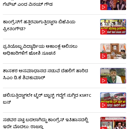
ಗೆಟೌಟ್ ಎಂದ ವಿನಯ್ ಗೌಡ
ಕಾಂಗ್ರೆಸ್​​ಗೆ ಹತ್ತಿರವಾಗುತ್ತಿದ್ದಾರಾ ಬಿಜೆಪಿಯ
ಪ್ರೀತಂಗೌಡ?
ಪ್ರತಿಯೊಬ್ಬ ವಿದ್ಯಾರ್ಥಿಯ ಆಕಾಂಕ್ಷೆ ಆಲಿಸಲು
ಅಧಿಕಾರಿಗಳಿಗೆ ಜೋಶಿ ಸೂಚನೆ
ಶಾಸಕರ ಅಸಮಾಧಾನದ ನಡುವೆ ದೆಹಲಿಗೆ ಹಾರಿದ
ಸಿಎಂ ಡಿ.ಕೆ ಶಿವಕುಮಾರ್
ಚಲಿಸುತ್ತಿದ್ದಾಗಲೇ ಟೈರ್ ಬ್ಲಾಸ್ಟ್: ಗದ್ದೆಗೆ ನುಗ್ಗಿದ KSRTC
ಬಸ್​​
ಸಚಿವರ ಪಟ್ಟಿ ಬದಲಾಗಿದ್ದು ಕಾಂಗ್ರೆಸ್ ಇತಿಹಾಸದಲ್ಲಿ
ಇದೇ ಮೊದಲು: ರಾಜಣ್ಣ