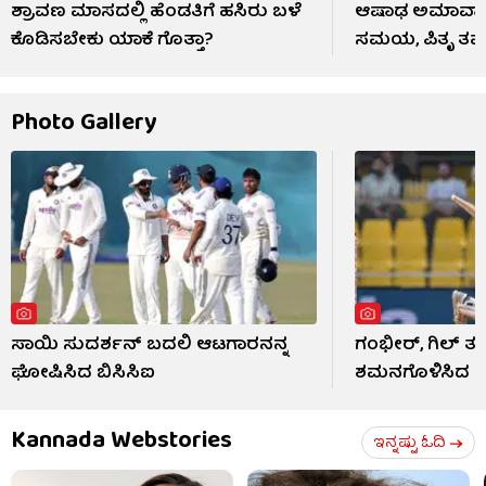
ಶ್ರಾವಣ ಮಾಸದಲ್ಲಿ ಹೆಂಡತಿಗೆ ಹಸಿರು ಬಳೆ
ಆಷಾಢ ಅಮಾವಾಸ್ಯೆ
ಕೊಡಿಸಬೇಕು ಯಾಕೆ ಗೊತ್ತಾ?
ಸಮಯ, ಪಿತೃ ತರ್ಪ
Photo Gallery
ಸಾಯಿ ಸುದರ್ಶನ್ ಬದಲಿ ಆಟಗಾರನನ್ನ
ಗಂಭೀರ್, ಗಿಲ್ 
ಘೋಷಿಸಿದ ಬಿಸಿಸಿಐ
ಶಮನಗೊಳಿಸಿದ ಜೈ
Kannada Webstories
ಇನ್ನಷ್ಟು ಓದಿ