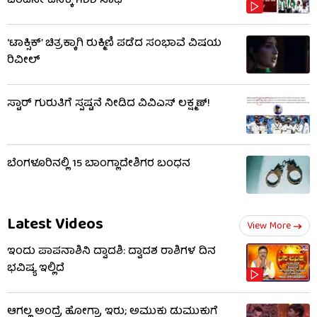
ಎರಡನೇ ದಿನಕ್ಕೆ HDD ಸಾಥ್
‘ಟಾಕ್ಸಿಕ್’ ಚಿತ್ರಕ್ಕಾಗಿ ರುಕ್ಮಿಣಿ ಪಡೆದ ಸಂಭಾವೆ ವಿಷಯ
ರಿವೀಲ್
ಸ್ಟಾರ್ ಗುರುತಿಗೆ ಸ್ಪಷ್ಟನೆ ನೀಡಿದ ವಿವಿಎಸ್ ಲಕ್ಷ್ಮಣ್!
ಬೆಂಗಳೂರಿನಲ್ಲಿ 15 ಬಾಂಗ್ಲಾದೇಶಿಗರ ಬಂಧನ
Latest Videos
View More
ಇಂದು ಪಾಪನಾಶಿನಿ ದ್ವಾದಶಿ: ದ್ವಾದಶ ರಾಶಿಗಳ ದಿನ
ಭವಿಷ್ಯ ಇಲ್ಲಿದೆ
ಆಗಲ್ಲ ಅಂದ್ರೆ ಹೋಗ್ರಾ ಇರು; ಅಮುಕು ಡುಮುಕುಗೆ