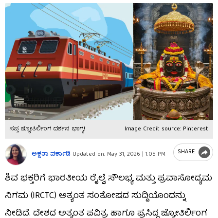
ಸಪ್ತ ಜ್ಯೋತಿರ್ಲಿಂಗ ದರ್ಶನ ಭಾಗ್ಯ!
Image Credit source: Pinterest
SHARE
ಅಕ್ಷತಾ ವರ್ಕಾಡಿ
Updated on:
May 31, 2026 | 1:05 PM
ಶಿವ ಭಕ್ತರಿಗೆ ಭಾರತೀಯ ರೈಲ್ವೆ ಸೌಲಭ್ಯ ಮತ್ತು ಪ್ರವಾಸೋದ್ಯಮ
ನಿಗಮ (IRCTC) ಅತ್ಯಂತ ಸಂತೋಷದ ಸುದ್ದಿಯೊಂದನ್ನು
ನೀಡಿದೆ. ದೇಶದ ಅತ್ಯಂತ ಪವಿತ್ರ ಹಾಗೂ ಪ್ರಸಿದ್ಧ ಜ್ಯೋತಿರ್ಲಿಂಗ