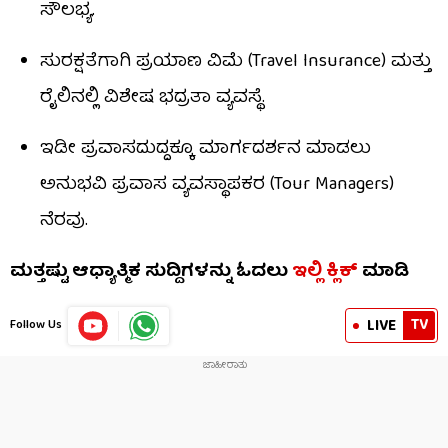
ಸೌಲಭ್ಯ.
ಸುರಕ್ಷತೆಗಾಗಿ ಪ್ರಯಾಣ ವಿಮೆ (Travel Insurance) ಮತ್ತು
ರೈಲಿನಲ್ಲಿ ವಿಶೇಷ ಭದ್ರತಾ ವ್ಯವಸ್ಥೆ.
ಇಡೀ ಪ್ರವಾಸದುದ್ದಕ್ಕೂ ಮಾರ್ಗದರ್ಶನ ಮಾಡಲು
ಅನುಭವಿ ಪ್ರವಾಸ ವ್ಯವಸ್ಥಾಪಕರ (Tour Managers)
ನೆರವು.
ಮತ್ತಷ್ಟು ಆಧ್ಯಾತ್ಮಿಕ ಸುದ್ದಿಗಳನ್ನು ಓದಲು
ಇಲ್ಲಿ ಕ್ಲಿಕ್
ಮಾಡಿ
TV
LIVE
Follow Us