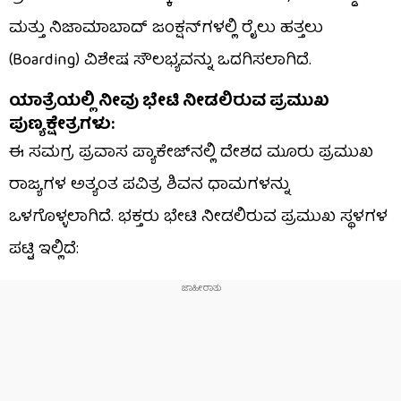
ಮತ್ತು ನಿಜಾಮಾಬಾದ್ ಜಂಕ್ಷನ್‌ಗಳಲ್ಲಿ ರೈಲು ಹತ್ತಲು
(Boarding) ವಿಶೇಷ ಸೌಲಭ್ಯವನ್ನು ಒದಗಿಸಲಾಗಿದೆ.
ಯಾತ್ರೆಯಲ್ಲಿ ನೀವು ಭೇಟಿ ನೀಡಲಿರುವ ಪ್ರಮುಖ
ಪುಣ್ಯಕ್ಷೇತ್ರಗಳು:
ಈ ಸಮಗ್ರ ಪ್ರವಾಸ ಪ್ಯಾಕೇಜ್‌ನಲ್ಲಿ ದೇಶದ ಮೂರು ಪ್ರಮುಖ
ರಾಜ್ಯಗಳ ಅತ್ಯಂತ ಪವಿತ್ರ ಶಿವನ ಧಾಮಗಳನ್ನು
ಒಳಗೊಳ್ಳಲಾಗಿದೆ. ಭಕ್ತರು ಭೇಟಿ ನೀಡಲಿರುವ ಪ್ರಮುಖ ಸ್ಥಳಗಳ
ಪಟ್ಟಿ ಇಲ್ಲಿದೆ: